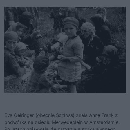
Eva Geiringer (obecnie Schloss) znała Anne Frank z
podwórka na osiedlu Merwedeplein w Amsterdamie.
Po latach opisywała, że przyszła autorka słynnego