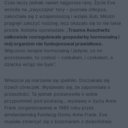
Czas leczy jednak nawet najgorsze rany. Życie Eve
wróciło na „zwyczajne” tory – poznała chłopca,
zakochała się z wzajemnością i wzięła ślub. Młodzi
pragnęli założyć rodzinę, lecz okazało się to nie takie
proste. Kobieta opowiadała: „
Trauma Auschwitz
całkowicie rozregulowała gospodarkę hormonalną i
mój organizm nie funkcjonował prawidłowo.
Włączono terapie hormonalną i jedyne, co mi
pozostawało, to czekać – czekałam, i czekałam, a
dziecka wciąż nie było”.
Wreszcie jej marzenie się spełniło. Doczekała się
trzech córeczek. Wydawało się, że zapomniała o
przeszłości. Ta jednak postanowiła o sobie
przypomnieć pod postacią… wystawy o życiu Anne
Frank zorganizowanej w 1985 roku przez
amsterdamską Fundację Domu Anne Frank. Eve
musiała zmierzyć się z koszmarem z dzieciństwa: