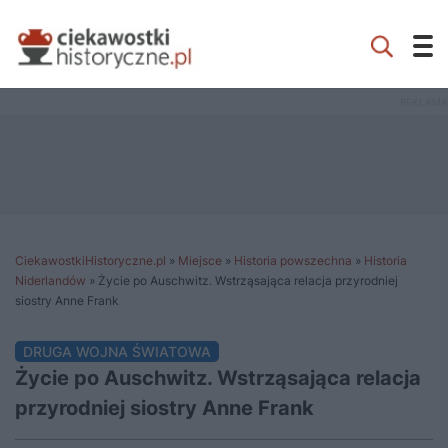
CiekawostkiHistoryczne.pl
»
Miejsce
»
Historia powszechna
»
Historia
Niderlandów
»
Życie po Auschwitz. Wstrząsająca relacja przyrodniej
siostry Anne Frank
DRUGA WOJNA ŚWIATOWA
Życie po Auschwitz. Wstrząsająca relacja
przyrodniej siostry Anne Frank