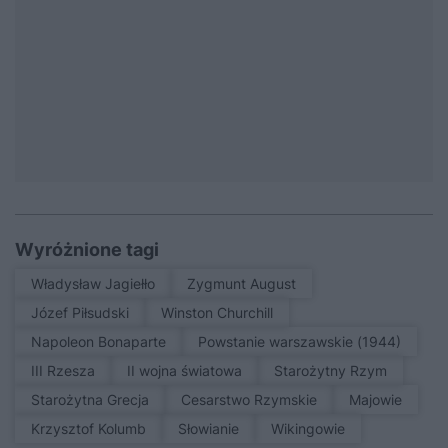
Wyróżnione tagi
Władysław Jagiełło
Zygmunt August
Józef Piłsudski
Winston Churchill
Napoleon Bonaparte
Powstanie warszawskie (1944)
III Rzesza
II wojna światowa
Starożytny Rzym
Starożytna Grecja
Cesarstwo Rzymskie
Majowie
Krzysztof Kolumb
Słowianie
Wikingowie