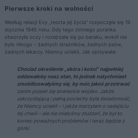
Pierwsze kroki na wolności
Według relacji Evy „reszta jej życia” rozpoczęła się 19
stycznia 1945 roku. Gdy tego zimnego poranka
otworzyła oczy i rozejrzała się po baraku, wokół nie
było nikogo – żadnych strażników, żadnych psów,
żadnych lekarzy. Niemcy uciekli. Jak opisywała:
Chociaż określenie „skóra i kości” najpełniej
oddawałoby nasz stan, to jednak natychmiast
zmobilizowałyśmy się, by móc jakoś przetrwać
zanim pojawi się sowieckie wojsko. Jakże
uskrzydlającą i pełną pociechy była świadomość,
że Niemcy uciekli – i jakże marzyłam o nadejściu
tej chwili – ale nie miałyśmy złudzeń, że był to
koniec poważnych problemów i teraz będzie z
górki.