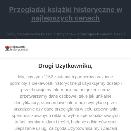
Przeglądaj książki historyczne w
najlepszych cenach
Odkryj najciekawsze książki historyczne w atrakcyjnych cenach. Sekcja
powstała we współpracy z Lubimyczytac.pl, największą społecznością
miłośników literatury w Polsce – dzięki temu możesz wybierać spośród
tytułów najwyżej ocenianych przez czytelników.
Drogi Użytkowniku,
My, naszych 1162 zaufanych partnerów oraz inne
podmioty z ciekawostkihistoryczne.pl uzyskujemy dostęp i
SERWIS
przechowujemy informacje na urządzeniu oraz
przetwarzamy dane osobowe, takie jak unikalne
SPOŁECZNOŚĆ
identyfikatory, standardowe informacje wysyłane przez
urządzenie czy dane przeglądania w celu zapewniania
WSPÓŁPRACA
spersonalizowanych reklam, wybór spersonalizowanych
KONTAKT
treści, pomiar reklam i treści, badanie odbiorców oraz
ulepszanie usług. Za zgodą Użytkownika my i Zaufani