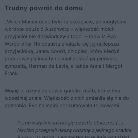
Trudny powrót do domu
„Mnie i Mamci dane było to szczęście, że mogłyśmy
wkrótce opuścić Auschwitz – większość moich
przyjaciół nie doświadczyła tego” – mówiła Eva.
Wśród ofiar Holocaustu znalazła się jej najlepsza
przyjaciółka, Janny Koord, chłopiec, który kiedyś
podarował jej kwiaty i chciał zostać jej pierwszą
sympatią, Herman de Levie, a także Anne i Margot
Frank.
Wojnę przeżyła zaledwie garstka osób, które Eva
wcześniej znała. Większość z nich zmieniła się nie do
poznania. Eve najlepiej podsumowała to słowami:
Przetrwałyśmy ideologię czystki etnicznej (…).
Naziści przegnali naszą rodzinę z jednego krańca
Europy na drugi, a
wszystko to w imię oszalałej