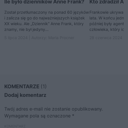
Ile było dzienników Anne Frank?
Kto zdradził An
Został przetłumaczony na ponad 60 języków
Frankowie ukrywali 
i zalicza się go do najważniejszych książek
lata. W końcu jednak
XX wieku. Ale „Dziennik” Anne Frank, który
później były agent F
znamy, nie był jedyny...
człowieka, który ich 
5 lipca 2024 | Autorzy:
Maria Procner
28 czerwca 2024 | 
KOMENTARZE
(1)
Dodaj komentarz
Twój adres e-mail nie zostanie opublikowany.
Wymagane pola są oznaczone
*
KOMENTARZ