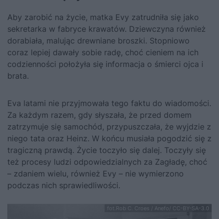
Aby zarobić na życie, matka Evy zatrudniła się jako
sekretarka w fabryce krawatów. Dziewczyna również
dorabiała, malując drewniane broszki. Stopniowo
coraz lepiej dawały sobie radę, choć cieniem na ich
codzienności położyła się informacja o śmierci ojca i
brata.
Eva latami nie przyjmowała tego faktu do wiadomości.
Za każdym razem, gdy słyszała, że przed domem
zatrzymuje się samochód, przypuszczała, że wyjdzie z
niego tata oraz Heinz. W końcu musiała pogodzić się z
tragiczną prawdą. Życie toczyło się dalej. Toczyły się
też procesy ludzi odpowiedzialnych za Zagładę, choć
– zdaniem wielu, również Evy – nie wymierzono
podczas nich sprawiedliwości.
fot.Rob C. Croes / Anefo/ CC-BY-SA-3.0