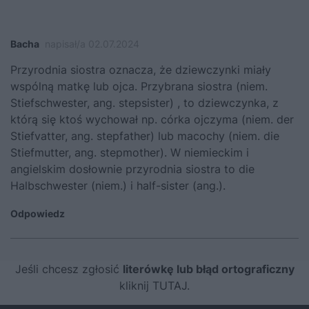
Bacha
napisał/a 02.07.2024
Przyrodnia siostra oznacza, że dziewczynki miały
wspólną matkę lub ojca. Przybrana siostra (niem.
Stiefschwester, ang. stepsister) , to dziewczynka, z
którą się ktoś wychował np. córka ojczyma (niem. der
Stiefvatter, ang. stepfather) lub macochy (niem. die
Stiefmutter, ang. stepmother). W niemieckim i
angielskim dosłownie przyrodnia siostra to die
Halbschwester (niem.) i half-sister (ang.).
Odpowiedz
Jeśli chcesz zgłosić
literówkę lub błąd ortograficzny
kliknij TUTAJ
.