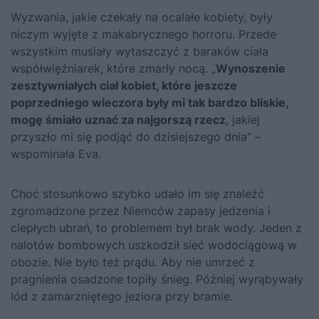
Wyzwania, jakie czekały na ocalałe kobiety, były
niczym wyjęte z makabrycznego horroru. Przede
wszystkim musiały wytaszczyć z baraków ciała
współwięźniarek, które zmarły nocą. „
Wynoszenie
zesztywniałych ciał kobiet, które jeszcze
poprzedniego wieczora były mi tak bardzo bliskie,
mogę śmiało uznać za najgorszą rzecz
, jakiej
przyszło mi się podjąć do dzisiejszego dnia” –
wspominała Eva.
Choć stosunkowo szybko udało im się znaleźć
zgromadzone przez Niemców zapasy jedzenia i
ciepłych ubrań, to problemem był brak wody. Jeden z
nalotów bombowych uszkodził sieć wodociągową w
obozie. Nie było też prądu. Aby nie umrzeć z
pragnienia osadzone topiły śnieg. Później wyrąbywały
lód z zamarzniętego jeziora przy bramie.