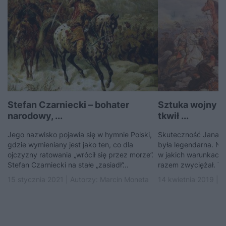
Stefan Czarniecki – bohater
Sztuka wojny S
narodowy, ...
tkwił ...
Jego nazwisko pojawia się w hymnie Polski,
Skuteczność Jana So
gdzie wymieniany jest jako ten, co dla
była legendarna. Nie
ojczyzny ratowania „wrócił się przez morze”.
w jakich warunkach t
Stefan Czarniecki na stałe „zasiadł”...
razem zwyciężał. Tru
15 stycznia 2021 | Autorzy:
Marcin Moneta
14 kwietnia 2019 | 