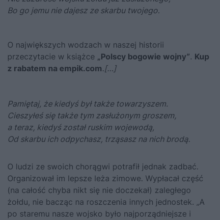
Bo go jemu nie dajesz ze skarbu twojego.
O największych wodzach w naszej historii
przeczytacie w książce
„Polscy bogowie wojny”
.
Kup
z rabatem na empik.com
.
[…]
Pamiętaj, że kiedyś był także towarzyszem.
Cieszyłeś się także tym zasłużonym groszem,
a teraz, kiedyś został ruskim wojewodą,
Od skarbu ich odpychasz, trząsasz na nich brodą.
O ludzi ze swoich chorągwi potrafił jednak zadbać.
Organizował im lepsze leża zimowe. Wypłacał część
(na całość chyba nikt się nie doczekał) zaległego
żołdu, nie bacząc na roszczenia innych jednostek. „A
po staremu nasze wojsko było najporządniejsze i