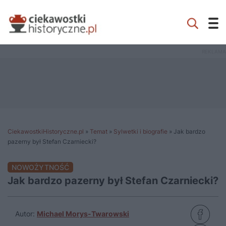
CiekawostkiHistoryczne.pl
»
Temat
»
Sylwetki i biografie
»
Jak bardzo
pazerny był Stefan Czarniecki?
NOWOŻYTNOŚĆ
Jak bardzo pazerny był Stefan Czarniecki?
Autor:
Michael Morys-Twarowski