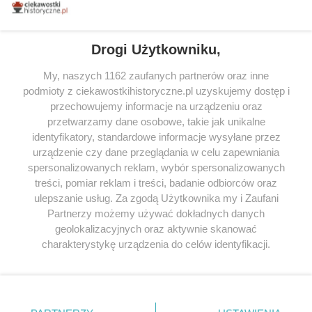
tytułów najwyżej ocenianych przez czytelników.
Drogi Użytkowniku,
My, naszych 1162 zaufanych partnerów oraz inne
podmioty z ciekawostkihistoryczne.pl uzyskujemy dostęp i
SERWIS
przechowujemy informacje na urządzeniu oraz
przetwarzamy dane osobowe, takie jak unikalne
SPOŁECZNOŚĆ
identyfikatory, standardowe informacje wysyłane przez
urządzenie czy dane przeglądania w celu zapewniania
WSPÓŁPRACA
spersonalizowanych reklam, wybór spersonalizowanych
KONTAKT
treści, pomiar reklam i treści, badanie odbiorców oraz
ulepszanie usług. Za zgodą Użytkownika my i Zaufani
Partnerzy możemy używać dokładnych danych
geolokalizacyjnych oraz aktywnie skanować
charakterystykę urządzenia do celów identyfikacji.
ODWIEDŹ RÓWNIEŻ:
Ponieważ cenimy Twoją prywatność, prosimy o zgodę na
korzystanie z tych technologii poprzez kliknięcie
„Akceptuję”. Zgoda jest dobrowolna i zawsze możesz ją
zmienić/wycofać klikając przycisk ustawień prywatności