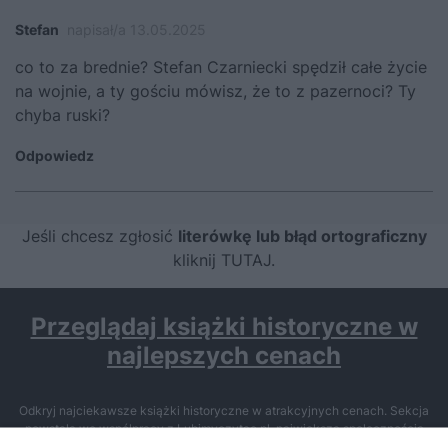
Stefan
napisał/a 13.05.2025
co to za brednie? Stefan Czarniecki spędził całe życie
na wojnie, a ty gościu mówisz, że to z pazernoci? Ty
chyba ruski?
Odpowiedz
Jeśli chcesz zgłosić
literówkę lub błąd ortograficzny
kliknij TUTAJ
.
Przeglądaj książki historyczne w
najlepszych cenach
Odkryj najciekawsze książki historyczne w atrakcyjnych cenach. Sekcja
powstała we współpracy z Lubimyczytac.pl, największą społecznością
miłośników literatury w Polsce – dzięki temu możesz wybierać spośród