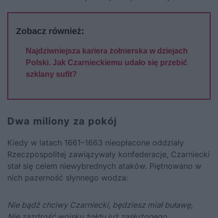
Zobacz również:
Najdziwniejsza kariera żołnierska w dziejach
Polski. Jak Czarnieckiemu udało się przebić
szklany sufit?
Dwa miliony za pokój
Kiedy w latach 1661–1663 nieopłacone oddziały
Rzeczpospolitej zawiązywały konfederacje, Czarniecki
stał się celem niewybrednych ataków. Piętnowano w
nich pazerność słynnego wodza:
Nie bądź chciwy Czarniecki, będziesz miał buławę,
Nie zazdrość wojsku żołdu już zasłużonego,