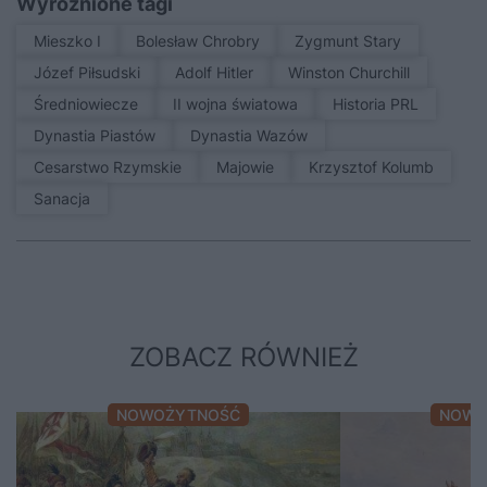
Wyróżnione tagi
Mieszko I
Bolesław Chrobry
Zygmunt Stary
Józef Piłsudski
Adolf Hitler
Winston Churchill
średniowiecze
II wojna światowa
Historia PRL
Dynastia Piastów
Dynastia Wazów
Cesarstwo Rzymskie
Majowie
Krzysztof Kolumb
sanacja
ZOBACZ RÓWNIEŻ
NOWOŻYTNOŚĆ
NOWO