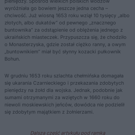
pieniędzy. Spośród wielkich polskich wodzów
wyróżniała go bowiem jeszcze jedna cecha –
chciwość. Już wiosną 1653 roku wziął 10 tysięcy „albo
złotych, albo dukatów” od pewnego „znacznego
buntownika” za odstąpienie od oblężenia jednego z
ukraińskich miasteczek. Przypuszcza się, że chodziło
o Monasterzyska, gdzie został ciężko ranny, a owym
„buntownikiem” miał być słynny kozacki pułkownik
Bohun.
W grudniu 1653 roku szlachta chełmińska domagała
się ukarania Czarnieckiego i przekazania zdobytych
pieniędzy na żołd dla wojska. Jednak, podobnie jak
sumami otrzymanymi za wziętych w 1660 roku do
niewoli moskiewskich jeńców, dowódca nie podzielił
się zdobytym majątkiem z żołnierzami.
Dalsza część artykułu pod ramką