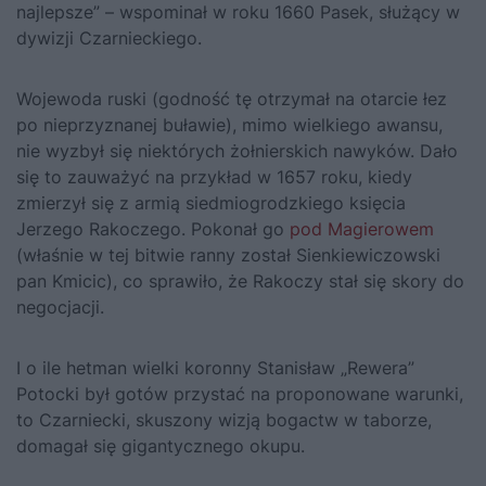
najlepsze” – wspominał w roku 1660 Pasek, służący w
dywizji Czarnieckiego.
Wojewoda ruski (godność tę otrzymał na otarcie łez
po nieprzyznanej buławie), mimo wielkiego awansu,
nie wyzbył się niektórych żołnierskich nawyków. Dało
się to zauważyć na przykład w 1657 roku, kiedy
zmierzył się z armią siedmiogrodzkiego księcia
Jerzego Rakoczego. Pokonał go
pod Magierowem
(właśnie w tej bitwie ranny został Sienkiewiczowski
pan Kmicic), co sprawiło, że Rakoczy stał się skory do
negocjacji.
I o ile hetman wielki koronny Stanisław „Rewera”
Potocki był gotów przystać na proponowane warunki,
to Czarniecki, skuszony wizją bogactw w taborze,
domagał się gigantycznego okupu.