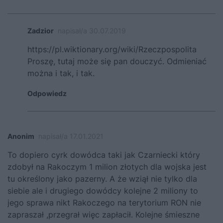
Zadzior
napisał/a 30.07.2019
https://pl.wiktionary.org/wiki/Rzeczpospolita
Proszę, tutaj może się pan douczyć. Odmieniać
można i tak, i tak.
Odpowiedz
Anonim
napisał/a 17.01.2021
To dopiero cyrk dowódca taki jak Czarniecki który
zdobył na Rakoczym 1 milion złotych dla wojska jest
tu określony jako pazerny. A że wziął nie tylko dla
siebie ale i drugiego dowódcy kolejne 2 miliony to
jego sprawa nikt Rakoczego na terytorium RON nie
zapraszał ,przegrał więc zapłacił. Kolejne śmieszne