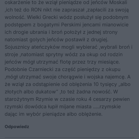
oskarżenie to że wziął pieniądze od jeńców Moskali
,ich też do RON nikt nie zapraszał ,zapłacili za swoją
wolność. Wielki Grecki wódz posłużył się podobnym
podstępem z bogatymi Perskimi jencami mianowicie
ich drogie ubrania i broń położył z jednej strony
natomiast golych jeńców postawił z drugiej.
Sojusznicy ateńczyków mogli wybierać ,wybrali broń i
stroje ,natomiast sprytny wódz za okup od rodzin
jeńców mógł utrzymać flotę przez trzy miesiące.
Podobnie Czarniecki za część pieniędzy z okupu
,mógł utrzymać swoje chorągwie i wojska najemcę. A
że wziął za odstąpienie od oblężenia 10 tysięcy „albo
złotych albo dukatow” ,to też żadna nowość. W
starożytnym Rzymie w czasie roku 4 cesarzy pewien
rzymski dowódca łupił mijane miasta …..rzymskie
dając im wybór pieniądze albo oblężenie.
Odpowiedz