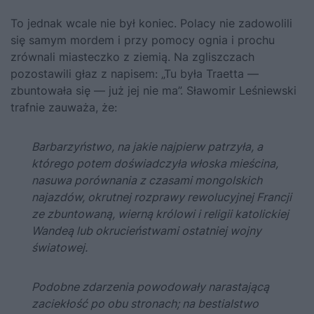
To jednak wcale nie był koniec. Polacy nie zadowolili
się samym mordem i przy pomocy ognia i prochu
zrównali miasteczko z ziemią. Na zgliszczach
pozostawili głaz z napisem: „Tu była Traetta —
zbuntowała się — już jej nie ma”. Sławomir Leśniewski
trafnie zauważa, że:
Barbarzyństwo, na jakie najpierw patrzyła, a
którego potem doświadczyła włoska mieścina,
nasuwa porównania z czasami mongolskich
najazdów, okrutnej rozprawy rewolucyjnej Francji
ze zbuntowaną, wierną królowi i religii katolickiej
Wandeą lub okrucieństwami ostatniej wojny
światowej.
Podobne zdarzenia powodowały narastającą
zaciekłość po obu stronach; na bestialstwo