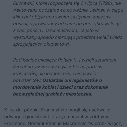
Ruchawki, która rozpoczęła się 24 lipca [1798], nie
traktowano początkowo poważnie. Jednak w ciągu
kilku dni objęła ona swoim zasięgiem znaczny
obszar, a powstańcy od samego początku walczyli
z zaciętością i okrucieństwem, często w
wyszukany sposób mordując przedstawicieli władz
sprzyjających okupantowi.
Pod koniec miesiąca Polacy […] wzięli szturmem
Ferentino, czym zasłużyli sobie na podziw
Francuzów, ale jednocześnie nienawiść
powstańców.
Oskarżali oni legionistów o
mordowanie kobiet i dzieci oraz dokonanie
bezwzględnej grabieży miasteczka.
Kilka dni później Francuzi nie mogli się nachwalić
odwagi legionistów biorących udział w zdobyciu
Frosinone. Generał Étienne Macdonald twierdził wręcz,