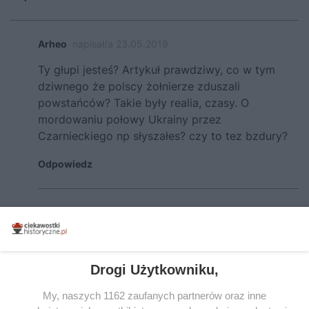
Arheo
napisał/a 23.05.2019
Ty głupi jesteś? Artykuł prawdziwy, co w tym
dziwnego że polscy żołnierze zduszali
powstańców? Takie były realia, czasy. O
mordowaniu połowy Ukrainy przez
Czarnieckiego np słyszałes? czy to tez bzdury?
Odpowiedz
gen. Mossor
napisał/a 10.06.2019
Jakie mordowanie przez Czarneckiego
połowy Ukrainy? Kiedy? Było wówczas
Drogi Użytkowniku,
takie państwo jak Ukraina? Czy dla ciebie
wzorem są może Upowcy mordujący
My, naszych 1162 zaufanych partnerów oraz inne
bestialsko Polaków na Wołyniu i