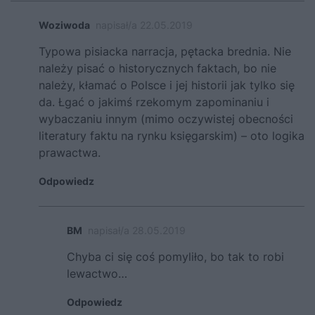
Woziwoda
napisał/a 22.05.2019
Typowa pisiacka narracja, pętacka brednia. Nie
należy pisać o historycznych faktach, bo nie
należy, kłamać o Polsce i jej historii jak tylko się
da. Łgać o jakimś rzekomym zapominaniu i
wybaczaniu innym (mimo oczywistej obecności
literatury faktu na rynku księgarskim) – oto logika
prawactwa.
Odpowiedz
BM
napisał/a 28.05.2019
Chyba ci się coś pomyliło, bo tak to robi
lewactwo…
Odpowiedz