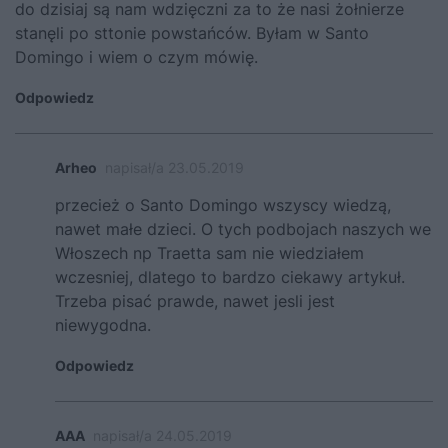
do dzisiaj są nam wdzięczni za to że nasi żołnierze
stanęli po sttonie powstańców. Byłam w Santo
Domingo i wiem o czym mówię.
Odpowiedz
Arheo
napisał/a 23.05.2019
przecież o Santo Domingo wszyscy wiedzą,
nawet małe dzieci. O tych podbojach naszych we
Włoszech np Traetta sam nie wiedziałem
wczesniej, dlatego to bardzo ciekawy artykuł.
Trzeba pisać prawde, nawet jesli jest
niewygodna.
Odpowiedz
AAA
napisał/a 24.05.2019