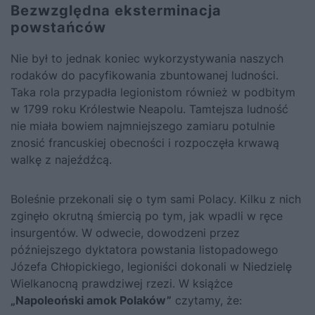
Bezwzględna eksterminacja
powstańców
Nie był to jednak koniec wykorzystywania naszych
rodaków do pacyfikowania zbuntowanej ludności.
Taka rola przypadła legionistom również w podbitym
w 1799 roku Królestwie Neapolu. Tamtejsza ludność
nie miała bowiem najmniejszego zamiaru potulnie
znosić francuskiej obecności i rozpoczęła krwawą
walkę z najeźdźcą.
Boleśnie przekonali się o tym sami Polacy. Kilku z nich
zginęło okrutną śmiercią po tym, jak wpadli w ręce
insurgentów. W odwecie, dowodzeni przez
późniejszego dyktatora powstania listopadowego
Józefa Chłopickiego, legioniści dokonali w Niedzielę
Wielkanocną prawdziwej rzezi. W książce
„Napoleoński amok Polaków”
czytamy, że: