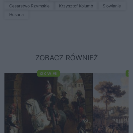
Cesarstwo Rzymskie
Krzysztof Kolumb
Słowianie
Husaria
ZOBACZ RÓWNIEŻ
XIX WIEK
XI