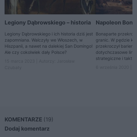
Legiony Dąbrowskiego – historia
Napoleon Bonapa
Legiony Dąbrowskiego i ich historia dziś jest
Bonaparte przekrocz
zapomniana. Walczyły we Włoszech, w
granic. W pędzie ku 
Hiszpanii, a nawet na dalekiej San Domingo!
przekroczył barier
Ale czy cokolwiek dały Polsce?
dotychczasowe lini
strategiczne i takty
15 marca 2023 | Autorzy:
Jarosław
6 września 2020 | A
Czubaty
KOMENTARZE
(19)
Dodaj komentarz