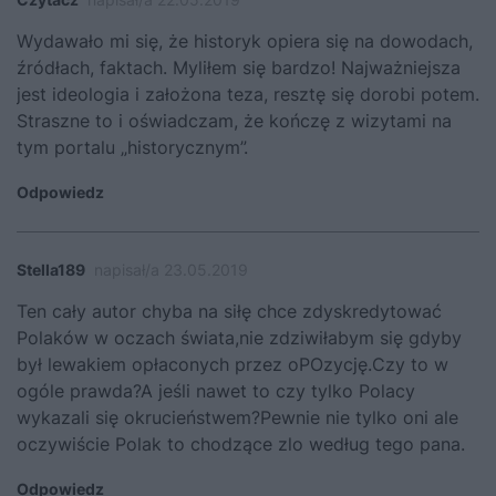
Wydawało mi się, że historyk opiera się na dowodach,
źródłach, faktach. Myliłem się bardzo! Najważniejsza
jest ideologia i założona teza, resztę się dorobi potem.
Straszne to i oświadczam, że kończę z wizytami na
tym portalu „historycznym”.
Odpowiedz
Stella189
napisał/a 23.05.2019
Ten cały autor chyba na siłę chce zdyskredytować
Polaków w oczach świata,nie zdziwiłabym się gdyby
był lewakiem opłaconych przez oPOzycję.Czy to w
ogóle prawda?A jeśli nawet to czy tylko Polacy
wykazali się okrucieństwem?Pewnie nie tylko oni ale
oczywiście Polak to chodzące zlo według tego pana.
Odpowiedz