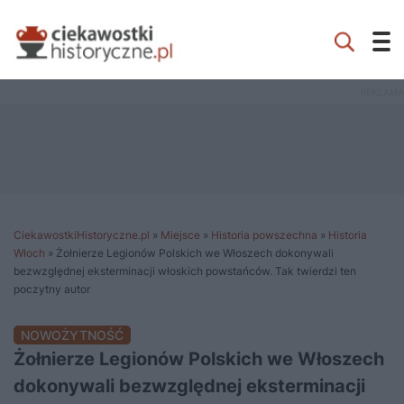
CiekawostkiHistoryczne.pl
»
Miejsce
»
Historia powszechna
»
Historia
Włoch
»
Żołnierze Legionów Polskich we Włoszech dokonywali
bezwzględnej eksterminacji włoskich powstańców. Tak twierdzi ten
poczytny autor
NOWOŻYTNOŚĆ
Żołnierze Legionów Polskich we Włoszech
dokonywali bezwzględnej eksterminacji