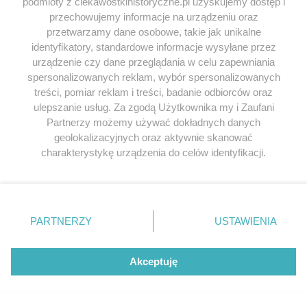
podmioty z ciekawostkihistoryczne.pl uzyskujemy dostęp i
Małopolsce, że takie rzeczy tu wyciągasz
przechowujemy informacje na urządzeniu oraz
by dopiec Polakom bez potwierdzenia w
przetwarzamy dane osobowe, takie jak unikalne
faktach? Dobrze, że was tam od 5 lat
identyfikatory, standardowe informacje wysyłane przez
dojeżdżają na tym Donbasie. To karma za
urządzenie czy dane przeglądania w celu zapewniania
zbrodnie popełnione przez OUN i UPA
spersonalizowanych reklam, wybór spersonalizowanych
treści, pomiar reklam i treści, badanie odbiorców oraz
Odpowiedz
ulepszanie usług. Za zgodą Użytkownika my i Zaufani
Partnerzy możemy używać dokładnych danych
geolokalizacyjnych oraz aktywnie skanować
charakterystykę urządzenia do celów identyfikacji.
majkel
napisał/a 23.05.2019
Ponieważ cenimy Twoją prywatność, prosimy o zgodę na
a co w tym dziwnego że polscy zołnierze tłumili
korzystanie z tych technologii poprzez kliknięcie
jakies powstania? przeciez to zupełnie normalne
„Akceptuję”. Zgoda jest dobrowolna i zawsze możesz ją
w tamtych czasach
zmienić/wycofać klikając przycisk ustawień prywatności
PARTNERZY
USTAWIENIA
znajdujący się w lewym dolnym rogu strony
. Niektóre
Odpowiedz
rodzaje przetwarzania danych nie wymagają zgody
użytkownika, ale masz prawo sprzeciwić się takiemu
Akceptuję
przetwarzaniu. Preferencje będą miały zastosowania tylko
na tej witrynie.
Stella189
napisał/a 23.05.2019