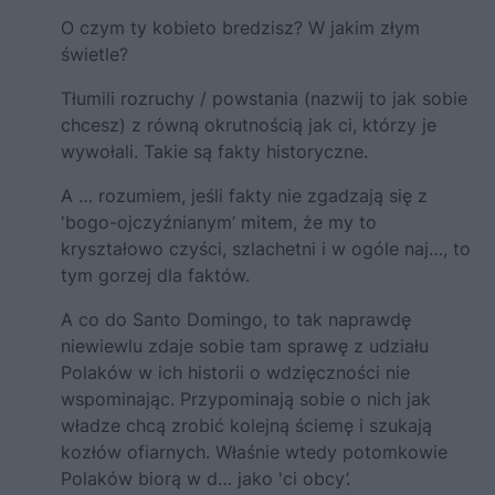
O czym ty kobieto bredzisz? W jakim złym
świetle?
Tłumili rozruchy / powstania (nazwij to jak sobie
chcesz) z równą okrutnością jak ci, którzy je
wywołali. Takie są fakty historyczne.
A … rozumiem, jeśli fakty nie zgadzają się z
'bogo-ojczyźnianym’ mitem, że my to
kryształowo czyści, szlachetni i w ogóle naj…, to
tym gorzej dla faktów.
A co do Santo Domingo, to tak naprawdę
niewiewlu zdaje sobie tam sprawę z udziału
Polaków w ich historii o wdzięczności nie
wspominając. Przypominają sobie o nich jak
władze chcą zrobić kolejną ściemę i szukają
kozłów ofiarnych. Właśnie wtedy potomkowie
Polaków biorą w d… jako 'ci obcy’.