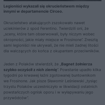
Legioniści wykazali się okrucieństwem między
innymi w departamencie Circeo.
Okrucieństwo atakujących zszokowało nawet
uciekinierów z spod Ferentino. Twierdzili oni, że
„sceny, które tam obserwowali, były niczym wobec
okropności, jakie miały miejsce w Frosinone”. Zresztą
sami legioniści nie ukrywali, że nie mieli żadnej litości
dla walczących do końca z okupantem przeciwników.
Jeden z Polaków stwierdził, że „
Bagnet żołnierza
szybko oczyścił z nich ziemię
”. Powstanie upadło kilka
tygodni po krwawej łaźni zgotowanej buntownikom
we Frosinone. Jak pisze Sławomir Leśniewski „tysiąc
trzystu Polaków uczestniczyło w likwidacji ostatnich
powstańczych ognisk oporu i w wyłapywaniu jego
przywódców”.