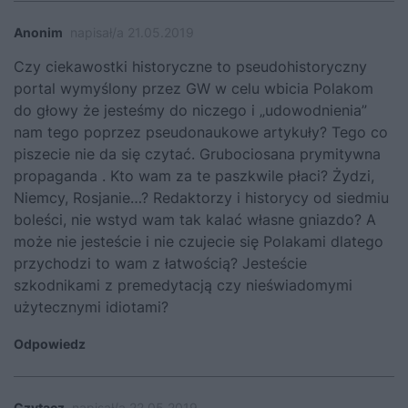
Anonim
napisał/a 21.05.2019
Czy ciekawostki historyczne to pseudohistoryczny
portal wymyślony przez GW w celu wbicia Polakom
do głowy że jesteśmy do niczego i „udowodnienia”
nam tego poprzez pseudonaukowe artykuły? Tego co
piszecie nie da się czytać. Grubociosana prymitywna
propaganda . Kto wam za te paszkwile płaci? Żydzi,
Niemcy, Rosjanie…? Redaktorzy i historycy od siedmiu
boleści, nie wstyd wam tak kalać własne gniazdo? A
może nie jesteście i nie czujecie się Polakami dlatego
przychodzi to wam z łatwością? Jesteście
szkodnikami z premedytacją czy nieświadomymi
użytecznymi idiotami?
Odpowiedz
Czytacz
napisał/a 22.05.2019