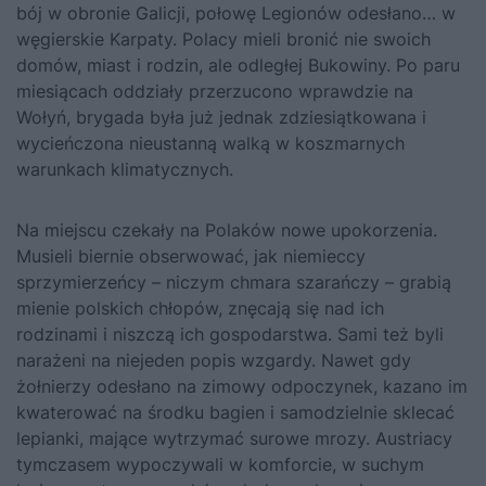
bój w obronie Galicji, połowę Legionów odesłano… w
węgierskie Karpaty. Polacy mieli bronić nie swoich
domów, miast i rodzin, ale odległej Bukowiny. Po paru
miesiącach oddziały przerzucono wprawdzie na
Wołyń, brygada była już jednak zdziesiątkowana i
wycieńczona nieustanną walką w koszmarnych
warunkach klimatycznych.
Na miejscu czekały na Polaków nowe upokorzenia.
Musieli biernie obserwować, jak niemieccy
sprzymierzeńcy – niczym chmara szarańczy – grabią
mienie polskich chłopów, znęcają się nad ich
rodzinami i niszczą ich gospodarstwa. Sami też byli
narażeni na niejeden popis wzgardy. Nawet gdy
żołnierzy odesłano na zimowy odpoczynek, kazano im
kwaterować na środku bagien i samodzielnie sklecać
lepianki, mające wytrzymać surowe mrozy. Austriacy
tymczasem wypoczywali w komforcie, w suchym