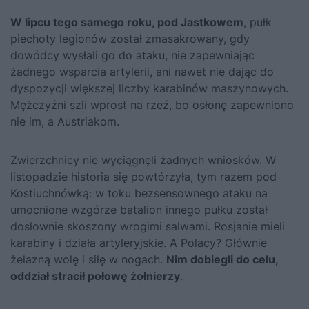
W lipcu tego samego roku, pod Jastkowem
, pułk
piechoty legionów został zmasakrowany, gdy
dowódcy wysłali go do ataku, nie zapewniając
żadnego wsparcia artylerii, ani nawet nie dając do
dyspozycji większej liczby karabinów maszynowych.
Mężczyźni szli wprost na rzeź, bo osłonę zapewniono
nie im, a Austriakom.
Zwierzchnicy nie wyciągnęli żadnych wniosków. W
listopadzie historia się powtórzyła, tym razem pod
Kostiuchnówką: w toku bezsensownego ataku na
umocnione wzgórze batalion innego pułku został
dosłownie skoszony wrogimi salwami. Rosjanie mieli
karabiny i działa artyleryjskie. A Polacy? Głównie
żelazną wolę i siłę w nogach.
Nim dobiegli do celu,
oddział stracił połowę żołnierzy
.