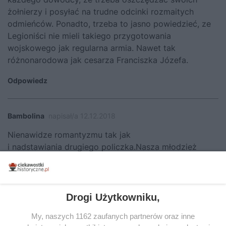
żołnierzy i posyłać na trudne odcinki rozmaitych
odmieńców. Ponadto, trzeba to jasno powiedzieć, ze
Legioniści nie mieli takiego przygotowania
wojskowego jak regularna armia. Nawet tak
różnonarodowa jak cesarza Franciszka Józefa.
Odpowiedz
Bambolina
napisał/a 12.12.2018
Nienawidze romantyzmu tak jak
i nadstawiania drugiego policzka.Nasza młodzież
nadal jest wychowywana na głupotach maminsynków
w koronkach
i masońskich bredniach.Polacy Chrystusem Europy
.IDIOTYZM ,MARNOTRAWSTWO, NIEPRAKTYCZNOŚĆ
Drogi Użytkowniku,
!!!!! Uczyc się ale FACHU,zarządzania,
My, naszych 1162 zaufanych partnerów oraz inne
a fiilozojem , poeta, artystą się bywa .