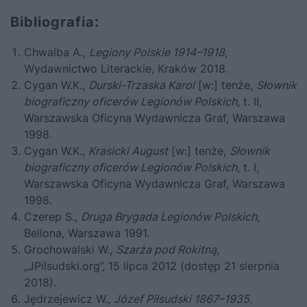
Bibliografia:
Chwalba A.,
Legiony Polskie 1914–1918
,
Wydawnictwo Literackie, Kraków 2018.
Cygan W.K.,
Durski-Trzaska Karol
[w:] tenże,
Słownik
biograficzny oficerów Legionów Polskich
, t. II,
Warszawska Oficyna Wydawnicza Graf, Warszawa
1998.
Cygan W.K.,
Krasicki August
[w:] tenże,
Słownik
biograficzny oficerów Legionów Polskich
, t. I,
Warszawska Oficyna Wydawnicza Graf, Warszawa
1998.
Czerep S.,
Druga Brygada Legionów Polskich
,
Bellona, Warszawa 1991.
Grochowalski W.,
Szarża pod Rokitną
,
„JPilsudski.org”, 15 lipca 2012 (dostęp 21 sierpnia
2018).
Jędrzejewicz W.,
Józef Piłsudski 1867–1935.