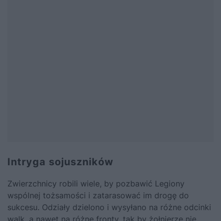
Intryga sojuszników
Zwierzchnicy robili wiele, by pozbawić Legiony
wspólnej tożsamości i zatarasować im drogę do
sukcesu. Odziały dzielono i wysyłano na różne odcinki
walk, a nawet na różne fronty, tak by żołnierze nie