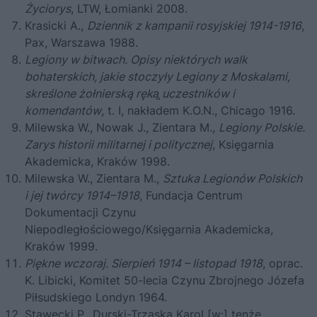
Życiorys
, LTW, Łomianki 2008.
Krasicki A.,
Dziennik z kampanii rosyjskiej 1914
-1916
,
Pax, Warszawa 1988.
Legiony w bitwach. Opisy niektórych walk
bohaterskich, jakie stoczyły Legiony z Moskalami,
skreślone żołnierską ręką̧ uczestników i
komendantów
, t. I, nakładem K.O.N., Chicago 1916.
Milewska W., Nowak J., Zientara M.,
Legiony Polskie.
Zarys historii militarnej i politycznej
, Księgarnia
Akademicka, Kraków 1998.
Milewska W., Zientara M.,
Sztuka Legionów Polskich
i jej twórcy 1914–1918
, Fundacja Centrum
Dokumentacji Czynu
Niepodległościowego/Księgarnia Akademicka,
Kraków 1999.
Piękne wczoraj. Sierpień 1914
– listopad 1918
, oprac.
K. Libicki, Komitet 50-lecia Czynu Zbrojnego Józefa
Piłsudskiego Londyn 1964.
Stawecki P., Durski-Trzaska Karol [w:] tenże,