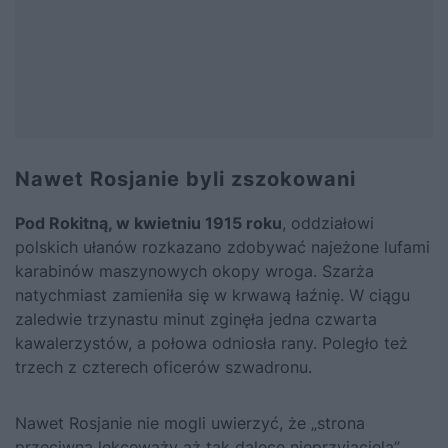
Nawet Rosjanie byli zszokowani
Pod Rokitną, w kwietniu 1915 roku
, oddziałowi
polskich ułanów rozkazano zdobywać najeżone lufami
karabinów maszynowych okopy wroga. Szarża
natychmiast zamieniła się w krwawą łaźnię. W ciągu
zaledwie trzynastu minut zginęła jedna czwarta
kawalerzystów, a połowa odniosła rany. Poległo też
trzech z czterech oficerów szwadronu.
Nawet Rosjanie nie mogli uwierzyć, że „strona
przeciwna lekceważy aż tak dalece nieprzyjaciela”.