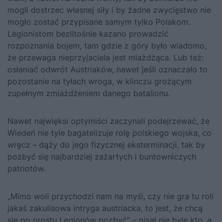
mogli dostrzec własnej siły i by żadne zwycięstwo nie
mogło zostać przypisane samym tylko Polakom.
Legionistom bezlitośnie kazano prowadzić
rozpoznania bojem, tam gdzie z góry było wiadomo,
że przewaga nieprzyjaciela jest miażdżąca. Lub też:
osłaniać odwrót Austriaków, nawet jeśli oznaczało to
pozostanie na tyłach wroga, w klinczu grożącym
zupełnym zmiażdżeniem danego batalionu.
Nawet najwięksi optymiści zaczynali podejrzewać, że
Wiedeń nie tyle bagatelizuje rolę polskiego wojska, co
wręcz – dąży do jego fizycznej eksterminacji, tak by
pozbyć się najbardziej zażartych i buntowniczych
patriotów.
„Mimo woli przychodzi nam na myśl, czy nie gra tu roli
jakaś zakulisowa intryga austriacka, to jest, że chcą
się po prostu Legionów pozbyć” – pisał nie byle kto, a