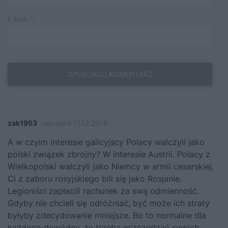
E-MAIL
*
zak1953
napisał/a 11.12.2018
A w czyim interesie galicyjscy Polacy walczyli jako
polski związek zbrojny? W interesie Austrii. Polacy z
Wielkopolski walczyli jako Niemcy w armii cesarskiej.
Ci z zaboru rosyjskiego bili się jako Rosjanie.
Legioniści zapłacili rachunek za swą odmienność.
Gdyby nie chcieli się odróżniać, być może ich straty
byłyby zdecydowanie mniejsze. Bo to normalne dla
każdego dowódcy, że trzeba oszczędzać swoich