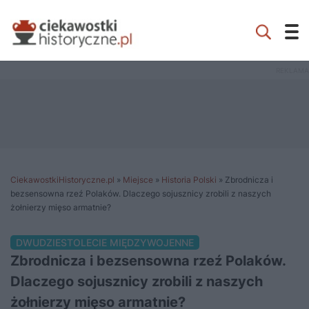
CiekawostkiHistoryczne.pl
»
Miejsce
»
Historia Polski
»
Zbrodnicza i
bezsensowna rzeź Polaków. Dlaczego sojusznicy zrobili z naszych
żołnierzy mięso armatnie?
DWUDZIESTOLECIE MIĘDZYWOJENNE
Zbrodnicza i bezsensowna rzeź Polaków.
Dlaczego sojusznicy zrobili z naszych
żołnierzy mięso armatnie?