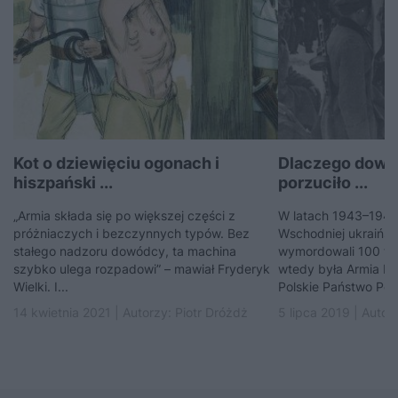
Kot o dziewięciu ogonach i
Dlaczego dowó
hiszpański ...
porzuciło ...
„Armia składa się po większej części z
W latach 1943–1945 n
próżniaczych i bezczynnych typów. Bez
Wschodniej ukraińscy
stałego nadzoru dowódcy, ta machina
wymordowali 100 tys
szybko ulega rozpadowi” – mawiał Fryderyk
wtedy była Armia Kr
Wielki. I...
Polskie Państwo Pod
14 kwietnia 2021 | Autorzy:
Piotr Dróżdż
5 lipca 2019 | Autor