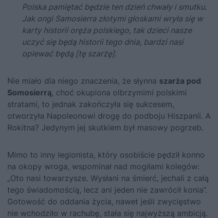
Polska pamiętać będzie ten dzień chwały i smutku.
Jak ongi Samosierra złotymi głoskami wryła się w
karty historii oręża polskiego, tak dzieci nasze
uczyć się będą historii tego dnia, bardzi nasi
opiewać będą [tę szarżę].
Nie miało dla niego znaczenia, że słynna
szarża pod
Somosierrą
, choć okupiona olbrzymimi polskimi
stratami, to jednak zakończyła się sukcesem,
otworzyła Napoleonowi drogę do podboju Hiszpanii. A
Rokitna? Jedynym jej skutkiem był masowy pogrzeb.
Mimo to inny legionista, który osobiście pędził konno
na okopy wroga, wspominał nad mogiłami kolegów:
„Oto nasi towarzysze. Wysłani na śmierć, jechali z całą
tego świadomością, lecz ani jeden nie zawrócił konia”.
Gotowość do oddania życia, nawet jeśli zwycięstwo
nie wchodziło w rachubę, stała się najwyższą ambicją.