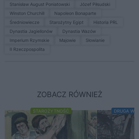
Stanisław August Poniatowski
Józef Piłsudski
Winston Churchill
Napoleon Bonaparte
średniowiecze
Starożytny Egipt
Historia PRL
Dynastia Jagiellonów
Dynastia Wazów
Imperium Rzymskie
Majowie
Słowianie
II Rzeczpospolita
ZOBACZ RÓWNIEŻ
STAROŻYTNOŚĆ
DRUGA WO