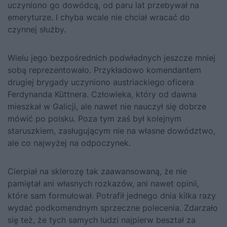
uczyniono go dowódcą, od paru lat przebywał na
emeryturze. I chyba wcale nie chciał wracać do
czynnej służby.
Wielu jego bezpośrednich podwładnych jeszcze mniej
sobą reprezentowało. Przykładowo komendantem
drugiej brygady uczyniono austriackiego oficera
Ferdynanda Küttnera. Człowieka, który od dawna
mieszkał w Galicji, ale nawet nie nauczył się dobrze
mówić po polsku. Poza tym zaś był kolejnym
staruszkiem, zasługującym nie na własne dowództwo,
ale co najwyżej na odpoczynek.
Cierpiał na sklerozę tak zaawansowaną, że nie
pamiętał ani własnych rozkazów, ani nawet opinii,
które sam formułował. Potrafił jednego dnia kilka razy
wydać podkomendnym sprzeczne polecenia. Zdarzało
się też, że tych samych ludzi najpierw beształ za