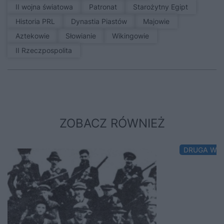
II wojna światowa
patronat
Starożytny Egipt
Historia PRL
Dynastia Piastów
Majowie
Aztekowie
Słowianie
Wikingowie
II Rzeczpospolita
ZOBACZ RÓWNIEŻ
DRUGA WO