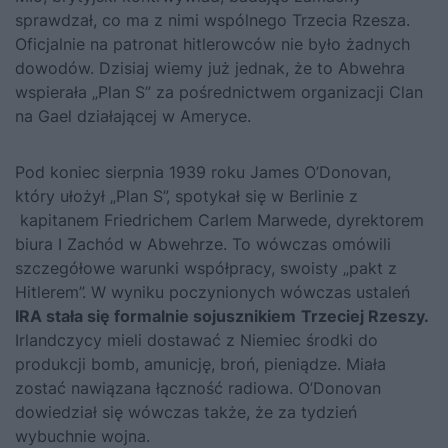
sprawdzał, co ma z nimi wspólnego Trzecia Rzesza.
Oficjalnie na patronat hitlerowców nie było żadnych
dowodów. Dzisiaj wiemy już jednak, że to Abwehra
wspierała „Plan S” za pośrednictwem organizacji Clan
na Gael działającej w Ameryce.
Pod koniec sierpnia 1939 roku James O’Donovan,
który ułożył „Plan S”, spotykał się w Berlinie z
kapitanem Friedrichem Carlem Marwede, dyrektorem
biura I Zachód w Abwehrze. To wówczas omówili
szczegółowe warunki współpracy, swoisty „pakt z
Hitlerem”. W wyniku poczynionych wówczas ustaleń
IRA stała się formalnie sojusznikiem
Trzeciej Rzeszy.
Irlandczycy mieli dostawać z Niemiec środki do
produkcji bomb, amunicję, broń, pieniądze. Miała
zostać nawiązana łączność radiowa. O’Donovan
dowiedział się wówczas także, że za tydzień
wybuchnie wojna.