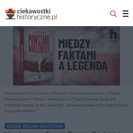
CiekawostkiHistoryczne.pl
»
Miejsce
»
Historia powszechna
»
Historia
Wielkiej Brytanii i Irlandii
»
Irlandczycy a Trzecia Rzesza. Do dzisiaj
wmawiają światu, że byli „neutralni”. Jaka jest prawda o tym zapomnianym
sojuszniku Hitlera?
DRUGA WOJNA ŚWIATOWA