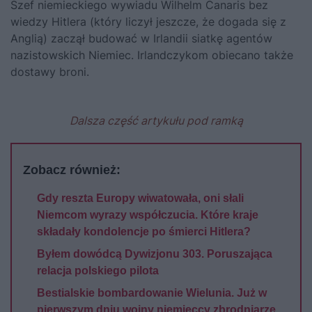
Szef niemieckiego wywiadu Wilhelm Canaris bez
wiedzy
Hitlera
(który liczył jeszcze, że dogada się z
Anglią) zaczął budować w Irlandii siatkę agentów
nazistowskich Niemiec. Irlandczykom obiecano także
dostawy broni.
Dalsza część artykułu pod ramką
Zobacz również:
Gdy reszta Europy wiwatowała, oni słali
Niemcom wyrazy współczucia. Które kraje
składały kondolencje po śmierci Hitlera?
Byłem dowódcą Dywizjonu 303. Poruszająca
relacja polskiego pilota
Bestialskie bombardowanie Wielunia. Już w
pierwszym dniu wojny niemieccy zbrodniarze