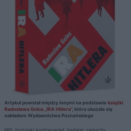
Artykuł powstał między innymi na podstawie
książki
Radosława Golca „IRA Hitlera”
, która ukazała się
nakładem Wydawnictwa Poznańskiego
MI5, brytyjski kontrwywiad, badając zamachy