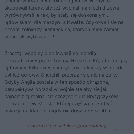
członków IRA i niemieckich agentów. Nie tylko
skupowali tereny, ale też wycinali na niech drzewa i
wyrównywali je tak, by stały się doskonałymi…
lądowiskami dla maszyn Luftwaffe. Szykowali się na
desant żołnierzy niemieckich, których mieli zamiar
witać jak wybawicieli!
Zresztą, wspólny plan inwazji na Irlandię
przygotowany przez Trzecią Rzeszę i IRA, obejmujący
lądowanie kilkudziesięciu tysięcy żołnierzy w Irlandii
był już gotowy.
Churchill
przeraził się nie na żarty.
Gdyby Anglia została w ten sposób okrążona,
perspektywa porażki w wojnie stałaby się jak
najbardziej realna. Na szczęście dla Brytyjczyków,
operacja „Lew Morski”, której częścią miała być
inwazja na Irlandię, nigdy nie doszła do skutku…