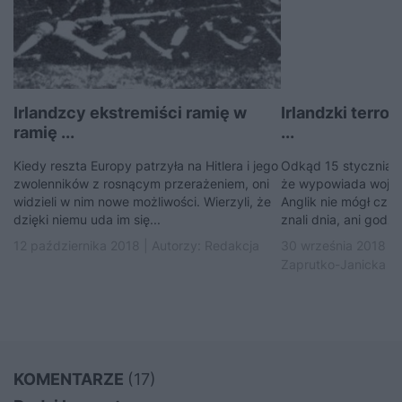
Irlandzcy ekstremiści ramię w
Irlandzki terror
ramię ...
...
Kiedy reszta Europy patrzyła na Hitlera i jego
Odkąd 15 stycznia 1
zwolenników z rosnącym przerażeniem, oni
że wypowiada wojnę 
widzieli w nim nowe możliwości. Wierzyli, że
Anglik nie mógł czuć
dzięki niemu uda im się...
znali dnia, ani godzi
12 października 2018 | Autorzy:
Redakcja
30 września 2018 | 
Zaprutko-Janicka
KOMENTARZE
(17)