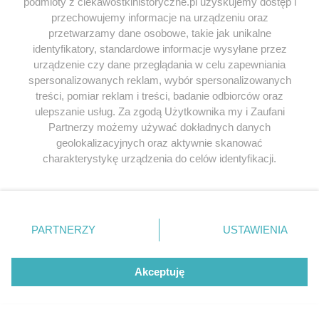
Odpowiedz
podmioty z ciekawostkihistoryczne.pl uzyskujemy dostęp i
przechowujemy informacje na urządzeniu oraz
przetwarzamy dane osobowe, takie jak unikalne
identyfikatory, standardowe informacje wysyłane przez
hmmm
napisał/a 08.09.2018
urządzenie czy dane przeglądania w celu zapewniania
mam pytanie co IRA ma wspólnego z oficjalnym
spersonalizowanych reklam, wybór spersonalizowanych
rządem Irlandii? przecież to organizacja
treści, pomiar reklam i treści, badanie odbiorców oraz
terrorystyczna, to tak jak mówić że Polska była po
ulepszanie usług. Za zgodą Użytkownika my i Zaufani
Partnerzy możemy używać dokładnych danych
stronie Hitlera bo kilku górali zapisało się do jakiegoś
geolokalizacyjnych oraz aktywnie skanować
SS
charakterystykę urządzenia do celów identyfikacji.
Ponieważ cenimy Twoją prywatność, prosimy o zgodę na
Odpowiedz
korzystanie z tych technologii poprzez kliknięcie
„Akceptuję”. Zgoda jest dobrowolna i zawsze możesz ją
zmienić/wycofać klikając przycisk ustawień prywatności
enapokaz
napisał/a 08.09.2018
PARTNERZY
USTAWIENIA
znajdujący się w lewym dolnym rogu strony
. Niektóre
Górale zapisywali się do Goralenvolk (
rodzaje przetwarzania danych nie wymagają zgody
https://pl.wikipedia.org/wiki/Goralenvolk
), a nie do SS
użytkownika, ale masz prawo sprzeciwić się takiemu
Akceptuję
przetwarzaniu. Preferencje będą miały zastosowania tylko
i było ich znacznie więcej niż kilku.
na tej witrynie.
Odpowiedz