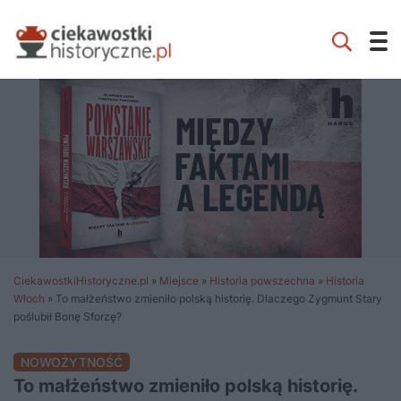
CiekawostkiHistoryczne.pl
»
Miejsce
»
Historia powszechna
»
Historia
Włoch
»
To małżeństwo zmieniło polską historię. Dlaczego Zygmunt Stary
poślubił Bonę Sforzę?
NOWOŻYTNOŚĆ
To małżeństwo zmieniło polską historię.