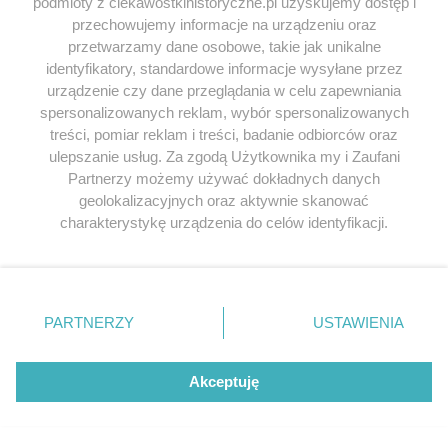
podmioty z ciekawostkihistoryczne.pl uzyskujemy dostęp i
Wymagane pola są oznaczone
*
przechowujemy informacje na urządzeniu oraz
przetwarzamy dane osobowe, takie jak unikalne
KOMENTARZ
identyfikatory, standardowe informacje wysyłane przez
urządzenie czy dane przeglądania w celu zapewniania
spersonalizowanych reklam, wybór spersonalizowanych
treści, pomiar reklam i treści, badanie odbiorców oraz
ulepszanie usług. Za zgodą Użytkownika my i Zaufani
Partnerzy możemy używać dokładnych danych
geolokalizacyjnych oraz aktywnie skanować
charakterystykę urządzenia do celów identyfikacji.
Ponieważ cenimy Twoją prywatność, prosimy o zgodę na
korzystanie z tych technologii poprzez kliknięcie
NAZWA
*
„Akceptuję”. Zgoda jest dobrowolna i zawsze możesz ją
zmienić/wycofać klikając przycisk ustawień prywatności
PARTNERZY
USTAWIENIA
znajdujący się w lewym dolnym rogu strony
. Niektóre
rodzaje przetwarzania danych nie wymagają zgody
E-MAIL
*
użytkownika, ale masz prawo sprzeciwić się takiemu
Akceptuję
przetwarzaniu. Preferencje będą miały zastosowania tylko
na tej witrynie.