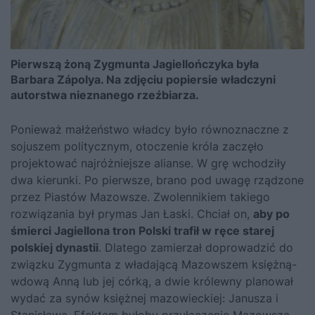
Pierwszą żoną Zygmunta Jagiellończyka była
Barbara Zápolya. Na zdjęciu popiersie władczyni
autorstwa nieznanego rzeźbiarza.
Ponieważ małżeństwo władcy było równoznaczne z
sojuszem politycznym, otoczenie króla zaczęło
projektować najróżniejsze alianse. W grę wchodziły
dwa kierunki. Po pierwsze, brano pod uwagę rządzone
przez Piastów Mazowsze. Zwolennikiem takiego
rozwiązania był prymas Jan Łaski. Chciał on,
aby po
śmierci Jagiellona tron Polski trafił w ręce starej
polskiej dynastii
. Dlatego zamierzał doprowadzić do
związku Zygmunta z władającą Mazowszem księżną-
wdową Anną lub jej córką, a dwie królewny planował
wydać za synów księżnej mazowieckiej: Janusza i