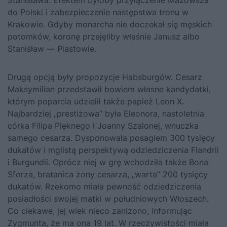
Stanisława. Efektem byłoby przyłączenie Mazowsza
do Polski i zabezpieczenie następstwa tronu w
Krakowie. Gdyby monarcha nie doczekał się męskich
potomków, koronę przejęliby właśnie Janusz albo
Stanisław — Piastowie.
Drugą opcją były propozycje Habsburgów. Cesarz
Maksymilian przedstawił bowiem własne kandydatki,
którym poparcia udzielił także papież Leon X.
Najbardziej „prestiżowa” była Eleonora, nastoletnia
córka Filipa Pięknego i Joanny Szalonej, wnuczka
samego cesarza. Dysponowała posagiem 300 tysięcy
dukatów i mglistą perspektywą odziedziczenia Flandrii
i Burgundii. Oprócz niej w grę wchodziła także
Bona
Sforza
, bratanica żony cesarza, „warta” 200 tysięcy
dukatów. Rzekomo miała pewność odziedziczenia
posiadłości swojej matki w południowych Włoszech.
Co ciekawe, jej wiek nieco zaniżono, informując
Zygmunta
, że ma ona 19 lat. W rzeczywistości miała