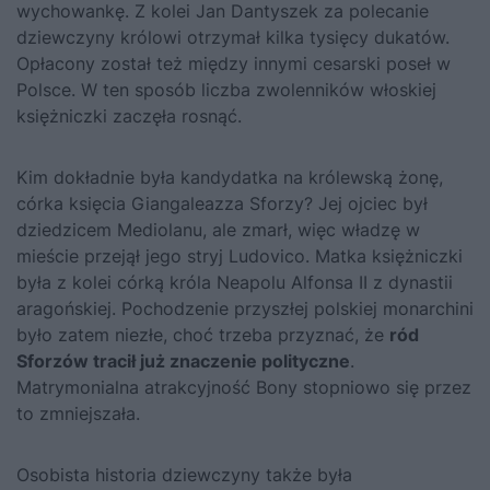
wychowankę. Z kolei Jan Dantyszek za polecanie
dziewczyny królowi otrzymał kilka tysięcy dukatów.
Opłacony został też między innymi cesarski poseł w
Polsce. W ten sposób liczba zwolenników włoskiej
księżniczki zaczęła rosnąć.
Kim dokładnie była kandydatka na królewską żonę,
córka księcia Giangaleazza Sforzy? Jej ojciec był
dziedzicem Mediolanu, ale zmarł, więc władzę w
mieście przejął jego stryj Ludovico. Matka księżniczki
była z kolei córką króla Neapolu Alfonsa II z dynastii
aragońskiej. Pochodzenie przyszłej polskiej monarchini
było zatem niezłe, choć trzeba przyznać, że
ród
Sforzów tracił już znaczenie polityczne
.
Matrymonialna atrakcyjność
Bony
stopniowo się przez
to zmniejszała.
Osobista historia dziewczyny także była