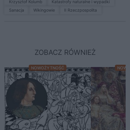
Krzysztof Kolumb
Katastrofy naturalne i wypadki
sanacja
Wikingowie
II Rzeczpospolita
ZOBACZ RÓWNIEŻ
NOWOŻYTNOŚĆ
NOWO