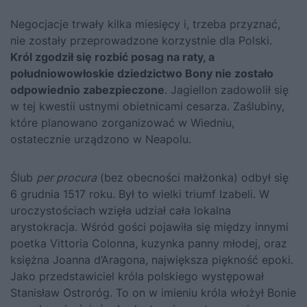
Negocjacje trwały kilka miesięcy i, trzeba przyznać,
nie zostały przeprowadzone korzystnie dla Polski.
Król zgodził się rozbić posag na raty, a
południowowłoskie dziedzictwo Bony nie zostało
odpowiednio zabezpieczone
. Jagiellon zadowolił się
w tej kwestii ustnymi obietnicami cesarza. Zaślubiny,
które planowano zorganizować w Wiedniu,
ostatecznie urządzono w Neapolu.
Ślub
per procura
(bez obecności małżonka) odbył się
6 grudnia 1517 roku. Był to wielki triumf Izabeli. W
uroczystościach wzięła udział cała lokalna
arystokracja. Wśród gości pojawiła się między innymi
poetka Vittoria Colonna, kuzynka panny młodej, oraz
księżna Joanna d’Aragona, największa piękność epoki.
Jako przedstawiciel króla polskiego występował
Stanisław Ostroróg. To on w imieniu króla włożył Bonie