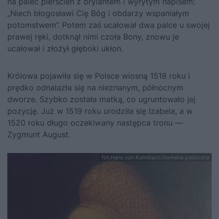
na palec pierścień z brylantem i wyrytym napisem:
„Niech błogosławi Cię Bóg i obdarzy wspaniałym
potomstwem”. Potem zaś ucałował dwa palce u swojej
prawej ręki, dotknął nimi czoła Bony, znowu je
ucałował i złożył głęboki ukłon.
Królowa pojawiła się w Polsce wiosną 1518 roku i
prędko odnalazła się na nieznanym, północnym
dworze. Szybko została matką, co ugruntowało jej
pozycję. Już w 1519 roku urodziła się Izabela, a w
1520 roku długo oczekiwany następca tronu —
Zygmunt August.
fot.Hans von Kulmbach/domena publiczna