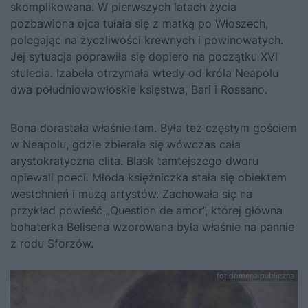
skomplikowana. W pierwszych latach życia
pozbawiona ojca tułała się z matką po Włoszech,
polegając na życzliwości krewnych i powinowatych.
Jej sytuacja poprawiła się dopiero na początku XVI
stulecia. Izabela otrzymała wtedy od króla Neapolu
dwa południowowłoskie księstwa, Bari i Rossano.
Bona dorastała właśnie tam. Była też częstym gościem
w Neapolu, gdzie zbierała się wówczas cała
arystokratyczna elita. Blask tamtejszego dworu
opiewali poeci. Młoda księżniczka stała się obiektem
westchnień i muzą artystów. Zachowała się na
przykład powieść „Question de amor”, której główna
bohaterka Belisena wzorowana była właśnie na pannie
z rodu Sforzów.
fot.domena publiczna