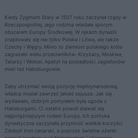
Kiedy
Zygmunt Stary
w 1507 roku zaczynał rządy w
Rzeczpospolitej, jego rodzina władała sporym
obszarem Europy Środkowej. W rękach dynastii
znajdowały się nie tylko Polska i Litwa, ale także
Czechy i Węgry. Mimo to ziemiom polskiego króla
zagrażało wielu przeciwników: Krzyżacy, Moskwa,
Tatarzy i Wołosi. Apetyt na posiadłości Jagiellonów
mieli też Habsburgowie.
Żeby utrzymać swoją pozycję międzynarodową,
władca musiał zawrzeć jakieś sojusze. Jak się
wydawało, dobrym pomysłem była ugoda z
Habsburgami. Ci ostatni powoli stawali się
najpotężniejszym rodem Europy. Ich polityka
dynastyczna zaczynała przynosić wielkie korzyści.
Zdobyli tron cesarski, a poprzez świetne ożenki