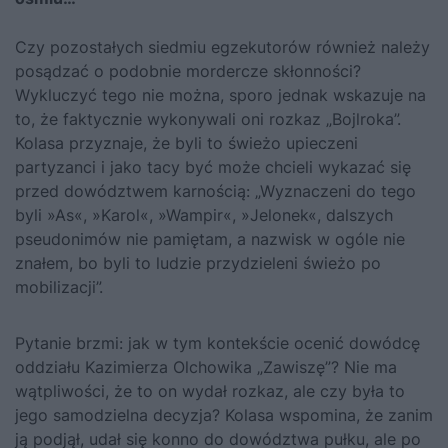
Czy pozostałych siedmiu egzekutorów również należy
posądzać o podobnie mordercze skłonności?
Wykluczyć tego nie można, sporo jednak wskazuje na
to, że faktycznie wykonywali oni rozkaz „Bojlroka”.
Kolasa przyznaje, że byli to świeżo upieczeni
partyzanci i jako tacy być może chcieli wykazać się
przed dowództwem karnością: „Wyznaczeni do tego
byli »As«, »Karol«, »Wampir«, »Jelonek«, dalszych
pseudonimów nie pamiętam, a nazwisk w ogóle nie
znałem, bo byli to ludzie przydzieleni świeżo po
mobilizacji”.
Pytanie brzmi: jak w tym kontekście ocenić dowódcę
oddziału Kazimierza Olchowika „Zawiszę”? Nie ma
wątpliwości, że to on wydał rozkaz, ale czy była to
jego samodzielna decyzja? Kolasa wspomina, że zanim
ją podjął, udał się konno do dowództwa pułku, ale po