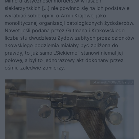
Mimo drastyczności morderstw w lasach
siekierzyńskich […] nie powinno się na ich podstawie
wyrabiać sobie opinii o Armii Krajowej jako
monolitycznej organizacji patologicznych żydożerców.
Nawet jeśli podana przez Gutmana i Krakowskiego
liczba stu dwudziestu Żydów zabitych przez członków
akowskiego podziemia miałaby być zbliżona do
prawdy, to już samo „Siekierno” stanowi niemal jej
połowę, a był to jednorazowy akt dokonany przez
ośmiu zaledwie żołnierzy.
fot.marek7400/CC BY 3.0