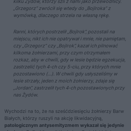
kilku Żydów, którzy szli z nami jako przewodnicy.
„Grzegorz” zwrócił się wtedy do „Bojlroka” z
wymówką, dlaczego strzela na własną rękę.
Ranni, których postrzelił „Bojlrok”, pozostali na
miejscu, nikt ich nie opatrywał i mnie, nie pamiętam,
czy „Grzegorz” czy „Bojlrok”, kazał ich pilnować
kilkoma żołnierzami, przy czym otrzymałem
rozkaz, aby w chwili, gdy w lesie będzie egzekucja,
zastrzelić tych 4-ch czy 5-ciu, przy których mnie
pozostawiono (…). W chwili gdy usłyszeliśmy w
lesie strzały, jeden z moich żołnierzy, zdaje się
„Jordan”, zastrzelił tych 4-ch pozostawionych przy
nas Żydów.
Wychodzi na to, że na sześćdziesięciu żołnierzy Barw
Białych, którzy ruszyli na akcję likwidacyjną,
patologicznym antysemityzmem wykazał się jedynie