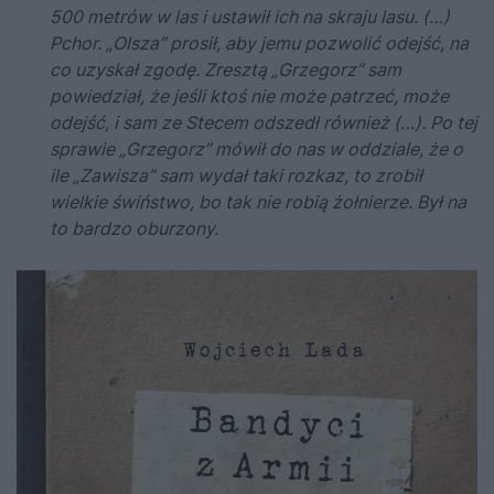
500 metrów w las i ustawił ich na skraju lasu. (…)
Pchor. „Olsza” prosił, aby jemu pozwolić odejść, na
co uzyskał zgodę. Zresztą „Grzegorz” sam
powiedział, że jeśli ktoś nie może patrzeć, może
odejść, i sam ze Stecem odszedł również (…). Po tej
sprawie „Grzegorz” mówił do nas w oddziale, że o
ile „Zawisza” sam wydał taki rozkaz, to zrobił
wielkie świństwo, bo tak nie robią żołnierze. Był na
to bardzo oburzony.