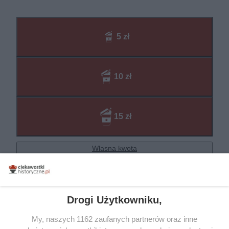
Drogi Użytkowniku,
My, naszych 1162 zaufanych partnerów oraz inne