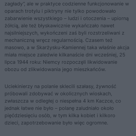
zagłady”, ale w praktyce codzienne funkcjonowanie w
oparach trotylu i piktryny nie tylko powodowało
zabarwienie wszystkiego – ludzi i otoczenia – upiorną
żółcią, ale też błyskawicznie wykańczało nawet
najsilniejszych, wykończeni zaś byli rozstrzeliwani z
mechaniczną wręcz regularnością. Czasem też
masowo, a w Skarżysku-Kamiennej taka właśnie akcja
miała miejsce zaledwie kilkanaście dni wcześniej, 25
lipca 1944 roku: Niemcy rozpoczęli likwidowanie
obozu od zlikwidowania jego mieszkańców.
Uciekinierzy na polanie sklecili szałasy, żywność
próbowali zdobywać w okolicznych wioskach,
zwłaszcza w odległej o niespełna 4 km Kaczce, co
jednak łatwe nie było – polanę zaludniało około
pięćdziesięciu osób, w tym kilka kobiet i kilkoro
dzieci, zapotrzebowanie było więc ogromne.