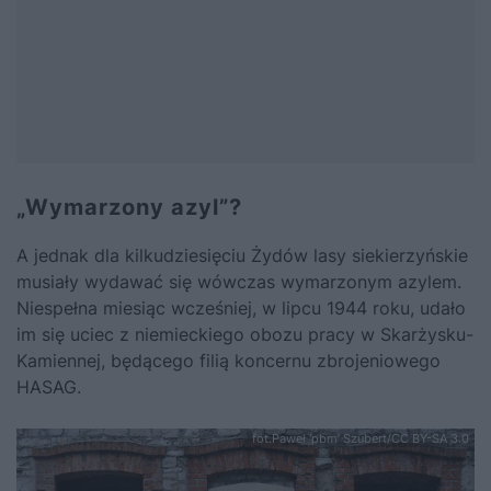
„Wymarzony azyl”?
A jednak dla kilkudziesięciu Żydów lasy siekierzyńskie
musiały wydawać się wówczas wymarzonym azylem.
Niespełna miesiąc wcześniej, w lipcu 1944 roku, udało
im się uciec z niemieckiego obozu pracy w Skarżysku-
Kamiennej, będącego filią koncernu zbrojeniowego
HASAG.
fot.Paweł 'pbm’ Szubert/CC BY-SA 3.0