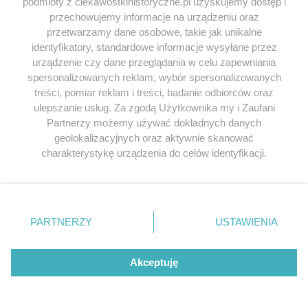
podmioty z ciekawostkihistoryczne.pl uzyskujemy dostęp i
przechowujemy informacje na urządzeniu oraz
przetwarzamy dane osobowe, takie jak unikalne
identyfikatory, standardowe informacje wysyłane przez
urządzenie czy dane przeglądania w celu zapewniania
spersonalizowanych reklam, wybór spersonalizowanych
treści, pomiar reklam i treści, badanie odbiorców oraz
ulepszanie usług. Za zgodą Użytkownika my i Zaufani
Partnerzy możemy używać dokładnych danych
geolokalizacyjnych oraz aktywnie skanować
charakterystykę urządzenia do celów identyfikacji.
Ponieważ cenimy Twoją prywatność, prosimy o zgodę na
korzystanie z tych technologii poprzez kliknięcie
„Akceptuję”. Zgoda jest dobrowolna i zawsze możesz ją
zmienić/wycofać klikając przycisk ustawień prywatności
PARTNERZY
USTAWIENIA
znajdujący się w lewym dolnym rogu strony
. Niektóre
rodzaje przetwarzania danych nie wymagają zgody
użytkownika, ale masz prawo sprzeciwić się takiemu
Akceptuję
przetwarzaniu. Preferencje będą miały zastosowania tylko
Wyróżnione tagi
na tej witrynie.
Bolesław Chrobry
Władysław Jagiełło