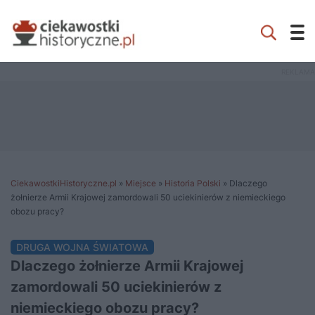
CiekawostkiHistoryczne.pl
»
Miejsce
»
Historia Polski
»
Dlaczego
żołnierze Armii Krajowej zamordowali 50 uciekinierów z niemieckiego
obozu pracy?
DRUGA WOJNA ŚWIATOWA
Dlaczego żołnierze Armii Krajowej
zamordowali 50 uciekinierów z
niemieckiego obozu pracy?