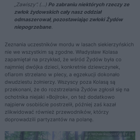
„Zawiszy”. (…)
Po zabraniu niektórych rzeczy ze
zwłok żydowskich cały nasz oddział
odmaszerował, pozostawiając zwłoki Żydów
niepogrzebane
.
Zeznania uczestników mordu w lasach siekierzyńskich
nie we wszystkim są zgodne. Władysław Kolasa
zapamiętał na przykład, że wśród Żydów była co
najmniej dwójka dzieci, konkretnie dziewczynek,
ofiarom strzelano w plecy, a egzekucji dokonało
dwudziestu żołnierzy. Wszyscy poza Kolasą są
przekonani, że do rozstrzelania Żydów zgłosił się na
ochotnika niejaki »Bojlrok«, on też dodatkowo
najpierw osobiście postrzelił, później zaś kazał
zlikwidować również przewodników, którzy
doprowadzili partyzantów na polanę.
fot.Wojtek-Rajpold/CC BY 3.0