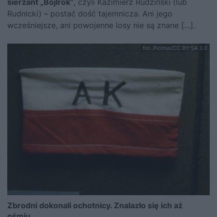
sierżant „Bojlrok”
, czyli Kazimierz Rudziński (lub
Rudnicki) – postać dość tajemnicza. Ani jego
wcześniejsze, ani powojenne losy nie są znane […].
fot..Piotrus/CC BY-SA 3.0
Zbrodni dokonali ochotnicy. Znalazło się ich aż
ośmiu…