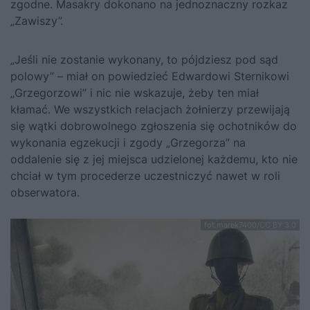
zgodne. Masakry dokonano na jednoznaczny rozkaz
„Zawiszy”.
„Jeśli nie zostanie wykonany, to pójdziesz pod sąd
polowy” – miał on powiedzieć Edwardowi Sternikowi
„Grzegorzowi” i nic nie wskazuje, żeby ten miał
kłamać. We wszystkich relacjach żołnierzy przewijają
się wątki dobrowolnego zgłoszenia się ochotników do
wykonania egzekucji i zgody „Grzegorza” na
oddalenie się z jej miejsca udzielonej każdemu, kto nie
chciał w tym procederze uczestniczyć nawet w roli
obserwatora.
fot.marek7400/CC BY 3.0