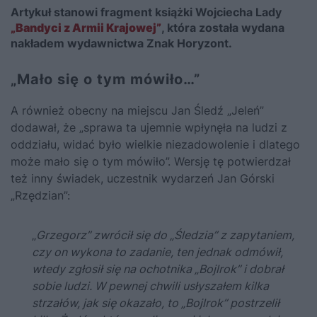
Artykuł stanowi fragment książki Wojciecha Lady
„Bandyci z Armii Krajowej”
, która została wydana
nakładem wydawnictwa Znak Horyzont.
„Mało się o tym mówiło…”
A również obecny na miejscu Jan Śledź „Jeleń”
dodawał, że „sprawa ta ujemnie wpłynęła na ludzi z
oddziału, widać było wielkie niezadowolenie i dlatego
może mało się o tym mówiło”. Wersję tę potwierdzał
też inny świadek, uczestnik wydarzeń Jan Górski
„Rzędzian”:
„
Grzegorz” zwrócił się do „Śledzia” z zapytaniem,
czy on wykona to zadanie, ten jednak odmówił,
wtedy zgłosił się na ochotnika „Bojlrok” i dobrał
sobie ludzi. W pewnej chwili usłyszałem kilka
strzałów, jak się okazało, to „Bojlrok” postrzelił