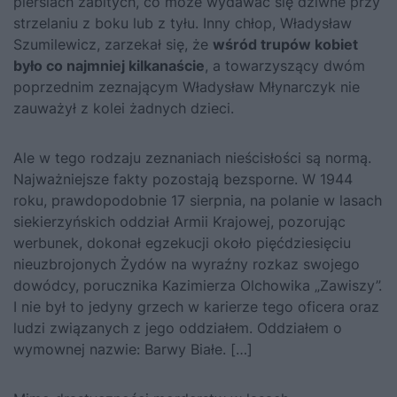
piersiach zabitych, co może wydawać się dziwne przy
strzelaniu z boku lub z tyłu. Inny chłop, Władysław
Szumilewicz, zarzekał się, że
wśród trupów kobiet
było co najmniej kilkanaście
, a towarzyszący dwóm
poprzednim zeznającym Władysław Młynarczyk nie
zauważył z kolei żadnych dzieci.
Ale w tego rodzaju zeznaniach nieścisłości są normą.
Najważniejsze fakty pozostają bezsporne. W 1944
roku, prawdopodobnie 17 sierpnia, na polanie w lasach
siekierzyńskich oddział Armii Krajowej, pozorując
werbunek, dokonał egzekucji około pięćdziesięciu
nieuzbrojonych Żydów na wyraźny rozkaz swojego
dowódcy, porucznika Kazimierza Olchowika „Zawiszy”.
I nie był to jedyny grzech w karierze tego oficera oraz
ludzi związanych z jego oddziałem. Oddziałem o
wymownej nazwie: Barwy Białe. […]