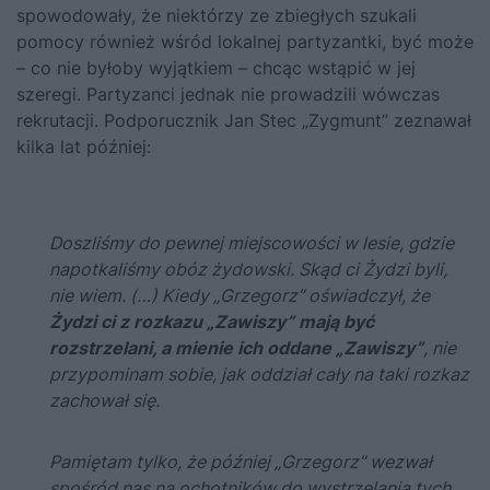
spowodowały, że niektórzy ze zbiegłych szukali
pomocy również wśród lokalnej partyzantki, być może
– co nie byłoby wyjątkiem – chcąc wstąpić w jej
szeregi. Partyzanci jednak nie prowadzili wówczas
rekrutacji. Podporucznik Jan Stec „Zygmunt” zeznawał
kilka lat później:
Doszliśmy do pewnej miejscowości w lesie, gdzie
napotkaliśmy obóz żydowski. Skąd ci Żydzi byli,
nie wiem. (…) Kiedy „Grzegorz” oświadczył, że
Żydzi ci z rozkazu „Zawiszy” mają być
rozstrzelani, a mienie ich oddane „Zawiszy”
, nie
przypominam sobie, jak oddział cały na taki rozkaz
zachował się.
Pamiętam tylko, że później „Grzegorz” wezwał
spośród nas na ochotników do wystrzelania tych