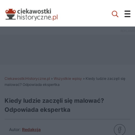
CiekawostkiHistoryczne.pl
»
Wszystkie wpisy
»
Kiedy ludzie zaczęli się
malować? Odpowiada ekspertka
Kiedy ludzie zaczęli się malować?
Odpowiada ekspertka
Autor:
Redakcja