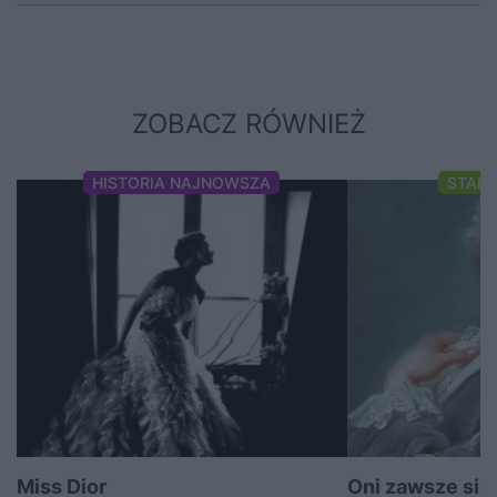
ZOBACZ RÓWNIEŻ
HISTORIA NAJNOWSZA
STAR
Miss Dior
Oni zawsze się