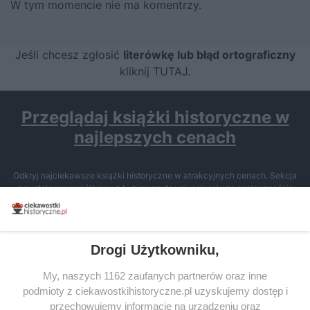
W tym momencie nie ma komentrzy.
Jeśli chcesz zgłosić
literówkę lub błąd ortograficzny
kliknij TUTAJ
.
Przeglądaj książki historyczne w
najlepszych cenach
Odkryj najciekawsze książki historyczne w atrakcyjnych cenach. Sekcja
powstała we współpracy z Lubimyczytac.pl, największą społecznością
miłośników literatury w Polsce – dzięki temu możesz wybierać spośród
tytułów najwyżej ocenianych przez czytelników.
Drogi Użytkowniku,
My, naszych 1162 zaufanych partnerów oraz inne
podmioty z ciekawostkihistoryczne.pl uzyskujemy dostęp i
SERWIS
przechowujemy informacje na urządzeniu oraz