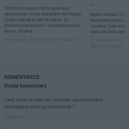
...
To historia postaci, która pewnego
słonecznego ranka wtargnęła do mojego
Męski makijaż? To n
życia i została w nim na dobre. Ta
metroseksualizm ani
efemeryczna kobieta – bohaterka ruchu
nowinka. Idea umalo
oporu, oddana...
stara jak piwo, koło i
18 listopada 2022 | Autorzy:
Redakcja
27 grudnia 2017 | A
Zaprutko-Janicka
KOMENTARZE
Dodaj komentarz
Twój adres e-mail nie zostanie opublikowany.
Wymagane pola są oznaczone
*
KOMENTARZ