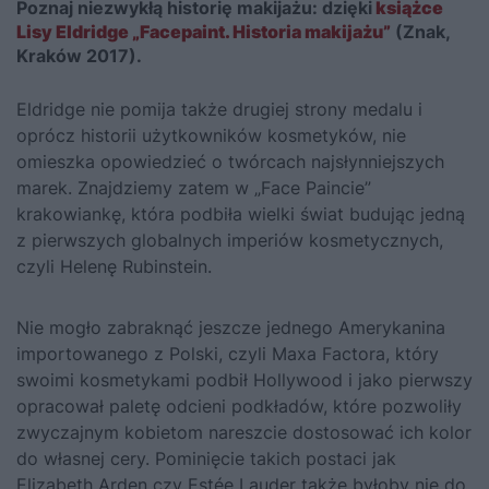
Poznaj niezwykłą historię makijażu: dzięki
książce
Lisy Eldridge „Facepaint. Historia makijażu”
(Znak,
Kraków 2017).
Eldridge nie pomija także drugiej strony medalu i
oprócz historii użytkowników kosmetyków, nie
omieszka opowiedzieć o twórcach najsłynniejszych
marek. Znajdziemy zatem w „Face Paincie”
krakowiankę, która podbiła wielki świat budując jedną
z pierwszych globalnych imperiów kosmetycznych,
czyli Helenę Rubinstein.
Nie mogło zabraknąć jeszcze jednego Amerykanina
importowanego z Polski, czyli Maxa Factora, który
swoimi kosmetykami podbił Hollywood i jako pierwszy
opracował paletę odcieni podkładów, które pozwoliły
zwyczajnym kobietom nareszcie dostosować ich kolor
do własnej cery. Pominięcie takich postaci jak
Elizabeth Arden czy Estée Lauder także byłoby nie do