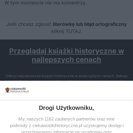
W tym momencie nie ma komentrzy.
Jeśli chcesz zgłosić
literówkę lub błąd ortograficzny
kliknij TUTAJ
.
Przeglądaj książki historyczne w
najlepszych cenach
Odkryj najciekawsze książki historyczne w atrakcyjnych cenach. Sekcja
powstała we współpracy z Lubimyczytac.pl, największą społecznością
miłośników literatury w Polsce – dzięki temu możesz wybierać spośród
tytułów najwyżej ocenianych przez czytelników.
Drogi Użytkowniku,
My, naszych 1162 zaufanych partnerów oraz inne
podmioty z ciekawostkihistoryczne.pl uzyskujemy dostęp i
SERWIS
przechowujemy informacje na urządzeniu oraz