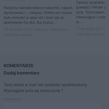
Zakony rycerskie dz
powieści i filmów z
Pacjenta należało dobrze nakarmić, napoić,
aurę. Tymczasem ich 
wyszorować i… związać. Potem już można
interesująca i często
było chwytać w rękę nóż i brać się za
w...
operowanie mu oka. Na żywca....
17 września 2017 | 
30 września 2017 | Autorzy:
Aleksandra
Zaprutko-Janicka
Zaprutko-Janicka
KOMENTARZE
Dodaj komentarz
Twój adres e-mail nie zostanie opublikowany.
Wymagane pola są oznaczone
*
KOMENTARZ