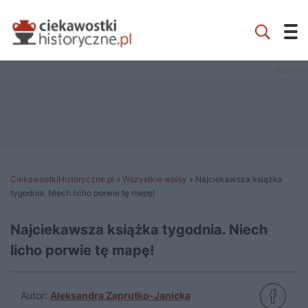
CiekawostkiHistoryczne.pl
»
Wszystkie wpisy
»
Najciekawsza książka
tygodnia. Niech licho porwie tę mapę!
Najciekawsza książka tygodnia. Niech
licho porwie tę mapę!
Autor:
Aleksandra Zaprutko-Janicka