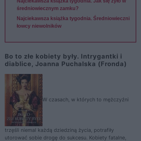
Najciekawsza książka tygodnia. Jak się żyło w
średniowiecznym zamku?
Najciekawsza książka tygodnia. Średniowieczni
łowcy niewolników
Bo to złe kobiety były. Intrygantki i
diablice, Joanna Puchalska (Fronda)
W czasach, w których to mężczyźni
trzęśli niemal każdą dziedziną życia, potrafiły
utorować sobie drogę do sukcesu. Kobiety fatalne,