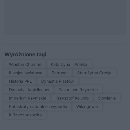
Wyróżnione tagi
Winston Churchill
Katarzyna II Wielka
II wojna światowa
patronat
Starożytna Grecja
Historia PRL
Dynastia Piastów
Dynastia Jagiellonów
Cesarstwo Rzymskie
Imperium Rzymskie
Krzysztof Kolumb
Słowianie
Katastrofy naturalne i wypadki
Wikingowie
II Rzeczpospolita