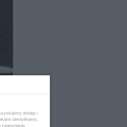
 uzyskujemy dostęp i
alne identyfikatory,
u zapewniania