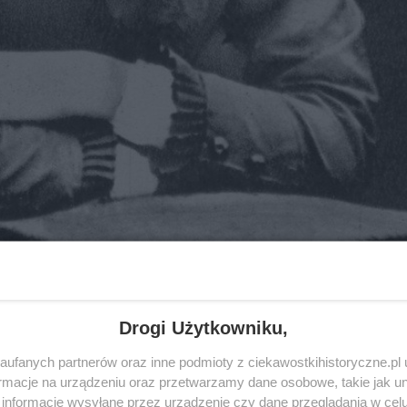
Drogi Użytkowniku,
ufanych partnerów oraz inne podmioty z ciekawostkihistoryczne.pl
macje na urządzeniu oraz przetwarzamy dane osobowe, takie jak unik
informacje wysyłane przez urządzenie czy dane przeglądania w cel