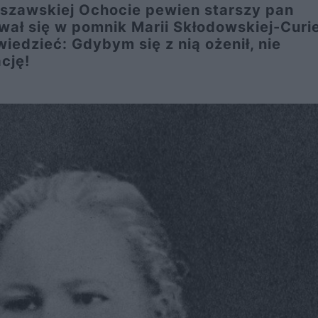
arszawskiej Ochocie pewien starszy pan
wał się w pomnik Marii Skłodowskiej-Curie
edzieć: Gdybym się z nią ożenił, nie
ację!