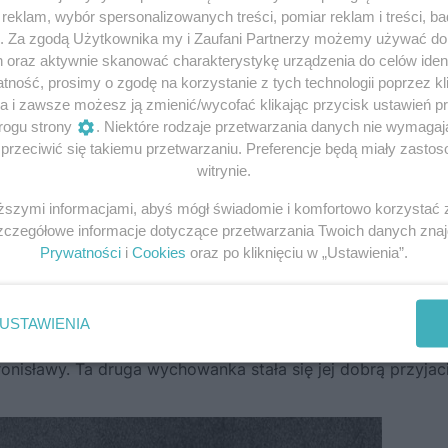
eklam, wybór spersonalizowanych treści, pomiar reklam i treści, b
g. Za zgodą Użytkownika my i Zaufani Partnerzy możemy używać d
h oraz aktywnie skanować charakterystykę urządzenia do celów ident
ność, prosimy o zgodę na korzystanie z tych technologii poprzez kli
a i zawsze możesz ją zmienić/wycofać klikając przycisk ustawień p
rogu strony
. Niektóre rodzaje przetwarzania danych nie wymaga
rzeciwić się takiemu przetwarzaniu. Preferencje będą miały zastoso
witrynie.
zimierza Żórawskiego – bo tak nazywał się ów mężczyzna
iższymi informacjami, abyś mógł świadomie i komfortowo korzystać
ył rok 1886. Osiemnastoletnia Maria Skłodowska zdobyła pos
Szczegółowe informacje dotyczące przetwarzania Twoich danych zna
iechanowa u państwa Żórawskich, którzy dzierżawili tę wi
Prywatności
i
Cookies
oraz po kliknięciu w „Ustawienia”.
 niemałą fortunę w branży cukrowniczej.
, Annę, liczącą sobie prawie 10 lat. Jak pisała Skłodowsk
USTAWIENIA
nieporządne i roztrzepane
. Zajmowała się też edukacją star
ronisławy. Ta druga wychowanka stała się jej dobrą przyjaci