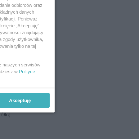
adanie odbiorców oraz
okładnych danych
yfikacji. Ponieważ
knięcie „Akceptuję”.
rywatności znajdujący
ją zgody użytkownika,
wania tylko na tej
 –
 z naszych serwisów
adę
jdziesz w
Polityce
oskę.
a,
Akceptuję
szej
ółką.