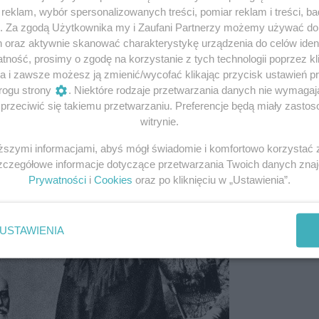
ław Prus.
eklam, wybór spersonalizowanych treści, pomiar reklam i treści, b
g. Za zgodą Użytkownika my i Zaufani Partnerzy możemy używać d
h oraz aktywnie skanować charakterystykę urządzenia do celów ident
ać tradycję ojca i został nauczycielem matematyki oraz f
ność, prosimy o zgodę na korzystanie z tych technologii poprzez kli
arszawskich gimnazjów. Był cenionym człowiekiem, ale nie
a i zawsze możesz ją zmienić/wycofać klikając przycisk ustawień p
rii oraz poglądów mierzył się z prześladowaniami
, które 
rogu strony
. Niektóre rodzaje przetwarzania danych nie wymaga
atną pracę, a tym samym pozycję finansową rodziny.
rzeciwić się takiemu przetwarzaniu. Preferencje będą miały zastoso
witrynie.
fot.domena publiczna
iższymi informacjami, abyś mógł świadomie i komfortowo korzystać
Szczegółowe informacje dotyczące przetwarzania Twoich danych zna
Prywatności
i
Cookies
oraz po kliknięciu w „Ustawienia”.
USTAWIENIA