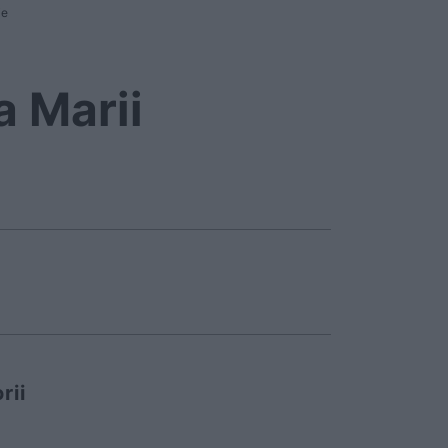
ie
a Marii
rii