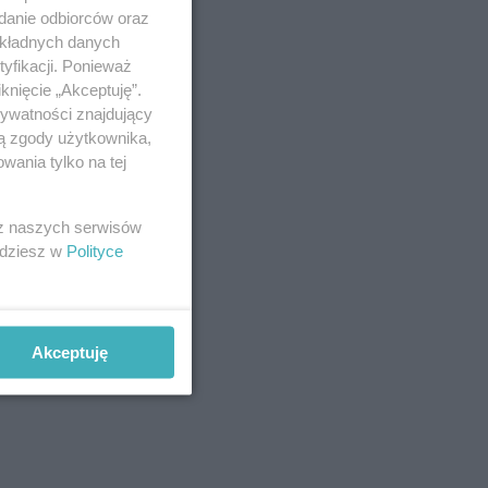
adanie odbiorców oraz
okładnych danych
yfikacji. Ponieważ
izyki.
knięcie „Akceptuję”.
 przez
rywatności znajdujący
w
ją zgody użytkownika,
wania tylko na tej
 z naszych serwisów
jdziesz w
Polityce
Akceptuję