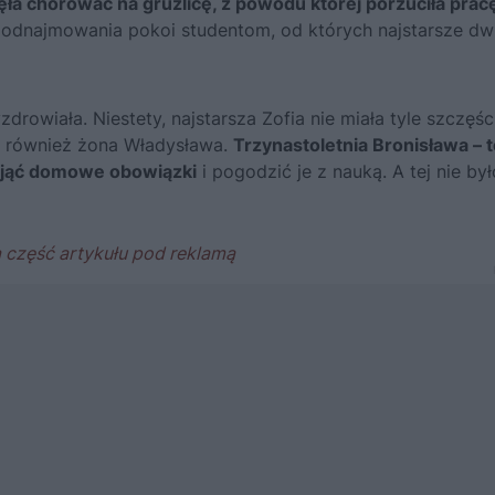
ęła chorować na gruźlicę, z powodu której porzuciła prac
podnajmowania pokoi studentom, od których najstarsze dw
drowiała. Niestety, najstarsza Zofia nie miała tyle szczęśc
ę również żona Władysława.
Trzynastoletnia Bronisława – 
zejąć domowe obowiązki
i pogodzić je z nauką. A tej nie był