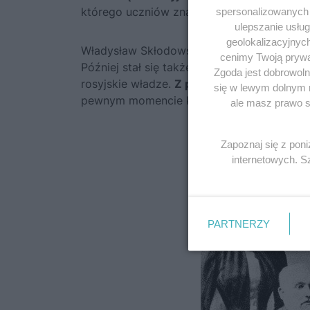
którego uczniów znajdował się młody Boles
spersonalizowanych r
ulepszanie usłu
geolokalizacyjnyc
Władysław Skłodowski postanowił kontynuow
cenimy Twoją prywat
Później stał się także dyrektorem dwóch w
Zgoda jest dobrowoln
rosyjskie władze.
Z powodu rodzinnej histo
się w lewym dolnym 
pewnym momencie kosztowały go dobrze pł
ale masz prawo sp
Zapoznaj się z pon
internetowych. 
PARTNERZY