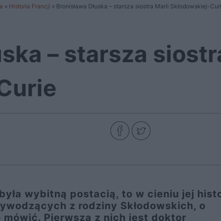
a
»
Historia Francji
»
Bronisława Dłuska – starsza siostra Marii Skłodowskiej-Cur
ska – starsza siostr
Curie
ła wybitną postacią, to w cieniu jej histo
wywodzących z rodziny Skłodowskich, o
 mówić. Pierwszą z nich jest doktor