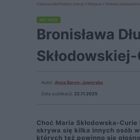
CiekawostkiHistoryczne.pl
»
Miejsce
»
Historia powszechn
XIX WIEK
Bronisława Dłu
Skłodowskiej-
Autor:
Anna Baron-Jaworska
Data publikacji:
22.11.2025
Choć Maria Skłodowska-Curie by
skrywa się kilka innych osób 
których też powinno się głośno