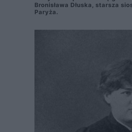
Bronisława Dłuska, starsza siost
Paryża.