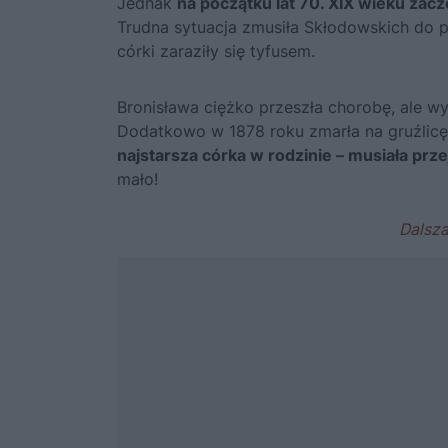
Jednak
na początku lat 70. XIX wieku zacz
Trudna sytuacja zmusiła Skłodowskich do 
córki zaraziły się tyfusem.
Bronisława ciężko przeszła chorobę, ale wyz
Dodatkowo w 1878 roku zmarła na gruźlic
najstarsza córka w rodzinie – musiała pr
mało!