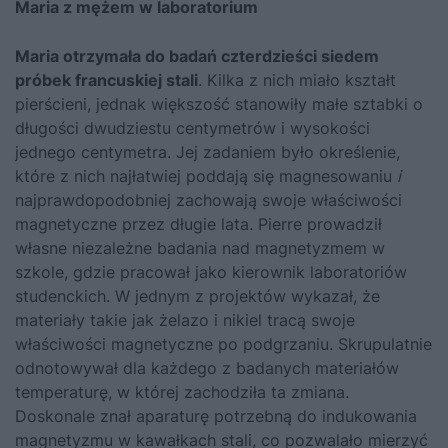
Maria z mężem w laboratorium
Maria otrzymała do badań czterdzieści siedem
próbek francuskiej stali
. Kilka z nich miało kształt
pierścieni, jednak większość stanowiły małe sztabki o
długości dwudziestu centymetrów i wysokości
jednego centymetra. Jej zadaniem było określenie,
które z nich najłatwiej poddają się magnesowaniu
i
najprawdopodobniej zachowają swoje właściwości
magnetyczne przez długie lata. Pierre prowadził
własne niezależne badania nad magnetyzmem w
szkole, gdzie pracował jako kierownik laboratoriów
studenckich. W jednym z projektów wykazał, że
materiały takie jak żelazo i nikiel tracą swoje
właściwości magnetyczne po podgrzaniu. Skrupulatnie
odnotowywał dla każdego z badanych materiałów
temperaturę, w której zachodziła ta zmiana.
Doskonale znał aparaturę potrzebną do indukowania
magnetyzmu w kawałkach stali, co pozwalało mierzyć