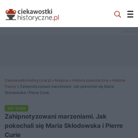
CiekawostkiHistoryczne.pl
»
Miejsce
»
Historia powszechna
»
Historia
Francji
»
Zahipnotyzowani marzeniami. Jak pokochali się Maria
Skłodowska i Pierre Curie
XIX WIEK
Zahipnotyzowani marzeniami. Jak
pokochali się Maria Skłodowska i Pierre
Curie