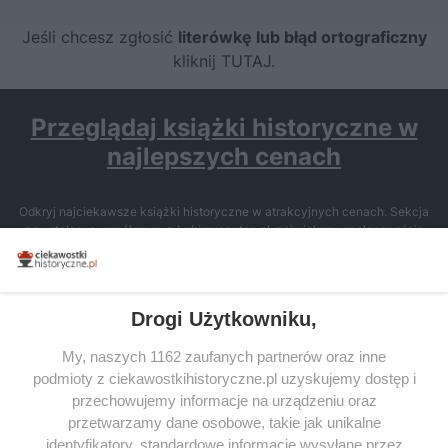
Jeśli chcesz zgłosić
literówkę lub błąd ortograficzny
kliknij TUTAJ
.
Przeglądaj książki historyczne w
najlepszych cenach
Odkryj najciekawsze książki historyczne w atrakcyjnych cenach. Sekcja
powstała we współpracy z Lubimyczytac.pl, największą społecznością
miłośników literatury w Polsce – dzięki temu możesz wybierać spośród
tytułów najwyżej ocenianych przez czytelników.
Drogi Użytkowniku,
My, naszych 1162 zaufanych partnerów oraz inne
podmioty z ciekawostkihistoryczne.pl uzyskujemy dostęp i
SERWIS
przechowujemy informacje na urządzeniu oraz
przetwarzamy dane osobowe, takie jak unikalne
SPOŁECZNOŚĆ
identyfikatory, standardowe informacje wysyłane przez