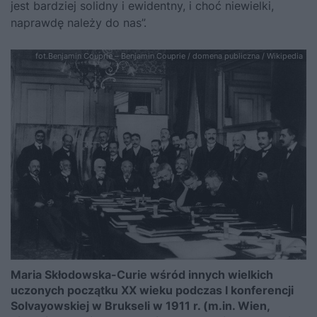
jest bardziej solidny i ewidentny, i choć niewielki,
naprawdę należy do nas”.
fot.Benjamin Couprie – Benjamin Couprie / domena publiczna / Wikipedia
Maria Skłodowska-Curie wśród innych wielkich
uczonych początku XX wieku podczas I konferencji
Solvayowskiej w Brukseli w 1911 r. (m.in. Wien,