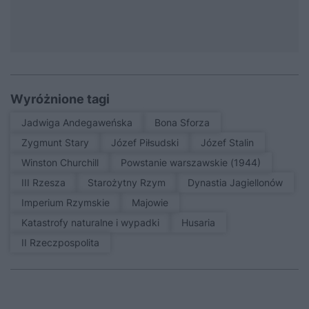
Wyróżnione tagi
Jadwiga Andegaweńska
Bona Sforza
Zygmunt Stary
Józef Piłsudski
Józef Stalin
Winston Churchill
Powstanie warszawskie (1944)
III Rzesza
Starożytny Rzym
Dynastia Jagiellonów
Imperium Rzymskie
Majowie
Katastrofy naturalne i wypadki
Husaria
II Rzeczpospolita