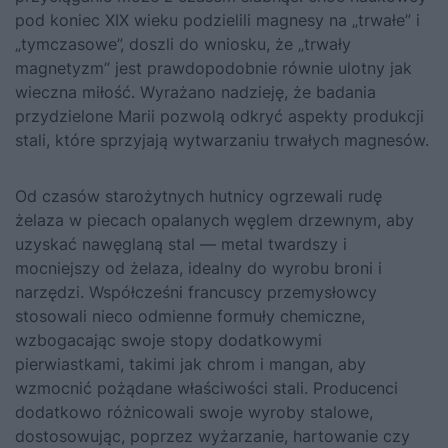
pod koniec XIX wieku podzielili magnesy na „trwałe” i
„tymczasowe”, doszli do wniosku, że „trwały
magnetyzm” jest prawdopodobnie równie ulotny jak
wieczna miłość. Wyrażano nadzieję, że badania
przydzielone Marii pozwolą odkryć aspekty produkcji
stali, które sprzyjają wytwarzaniu trwałych magnesów.
Od czasów starożytnych hutnicy ogrzewali rudę
żelaza w piecach opalanych węglem drzewnym, aby
uzyskać nawęglaną stal — metal twardszy i
mocniejszy od żelaza, idealny do wyrobu broni i
narzędzi. Współcześni francuscy przemysłowcy
stosowali nieco odmienne formuły chemiczne,
wzbogacając swoje stopy dodatkowymi
pierwiastkami, takimi jak chrom i mangan, aby
wzmocnić pożądane właściwości stali. Producenci
dodatkowo różnicowali swoje wyroby stalowe,
dostosowując, poprzez wyżarzanie, hartowanie czy