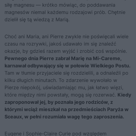
siłę magnesu — krótko mówiąc, do poddawania
magnesów niemal każdemu rodzajowi prób. Chętnie
dzielił się tą wiedzą z Marią.
Choć ani Maria, ani Pierre zwykle nie poświęcali wiele
czasu na rozrywki, jakoś udawało im się znaleźć
okazje, by gdzieś razem wyjść i zrobić coś wspólnie.
Pewnego dnia Pierre zabrał Marię na Mi-Careme,
karnawał odbywający się w połowie Wielkiego Postu.
Tam w tłumie przyjaciele się rozdzielili, a odnaleźli po
kilku długich minutach. To zdarzenie wywołało w
Pierze niepokój, uświadamiając mu, jak łatwo więzi,
które między nimi powstały, mogą się rozerwać.
Kiedy
zaproponował jej, by poznała jego rodziców, z
którymi wciąż mieszkał na przedmieściach Paryża w
Sceaux, w pełni rozumiała wagę tego zaproszenia.
Eugene i Sophie-Claire Curie pod względem