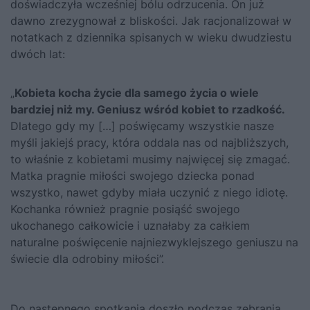
doświadczyła wcześniej bólu odrzucenia. On już
dawno zrezygnował z bliskości. Jak racjonalizował w
notatkach z dziennika spisanych w wieku dwudziestu
dwóch lat:
„
Kobieta kocha życie dla samego życia o wiele
bardziej niż my. Geniusz wśród kobiet to rzadkość.
Dlatego gdy my […] poświęcamy wszystkie nasze
myśli jakiejś pracy, która oddala nas od najbliższych,
to właśnie z kobietami musimy najwięcej się zmagać.
Matka pragnie miłości swojego dziecka ponad
wszystko, nawet gdyby miała uczynić z niego idiotę.
Kochanka również pragnie posiąść swojego
ukochanego całkowicie i uznałaby za całkiem
naturalne poświęcenie najniezwyklejszego geniuszu na
świecie dla odrobiny miłości”.
Do następnego spotkania doszło podczas zebrania