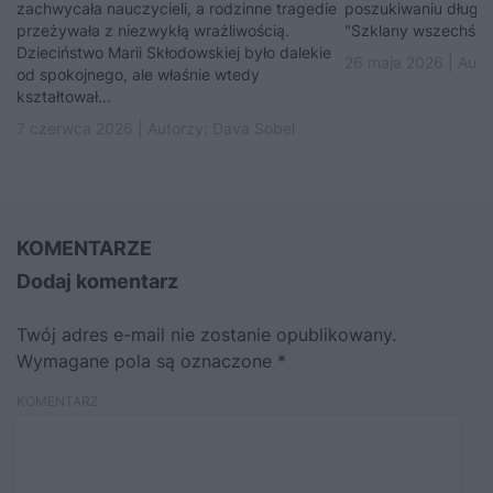
zachwycała nauczycieli, a rodzinne tragedie
poszukiwaniu długośc
przeżywała z niezwykłą wrażliwością.
"Szklany wszechświa
Dzieciństwo Marii Skłodowskiej było dalekie
26 maja 2026 | Auto
od spokojnego, ale właśnie wtedy
kształtował...
7 czerwca 2026 | Autorzy:
Dava Sobel
KOMENTARZE
Dodaj komentarz
Twój adres e-mail nie zostanie opublikowany.
Wymagane pola są oznaczone
*
KOMENTARZ