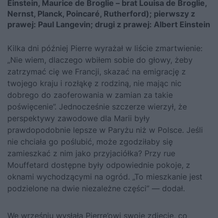
Einstein, Maurice de Broglie – brat Louisa de Broglie,
Nernst, Planck, Poincaré, Rutherford); pierwszy z
prawej: Paul Langevin; drugi z prawej: Albert Einstein
Kilka dni później Pierre wyrażał w liście zmartwienie:
„Nie wiem, dlaczego wbiłem sobie do głowy, żeby
zatrzymać cię we Francji, skazać na emigrację z
twojego kraju i rozłąkę z rodziną, nie mając nic
dobrego do zaoferowania w zamian za takie
poświęcenie”. Jednocześnie szczerze wierzył, że
perspektywy zawodowe dla Marii były
prawdopodobnie lepsze w Paryżu niż w Polsce. Jeśli
nie chciała go poślubić, może zgodziłaby się
zamieszkać z nim jako przyjaciółka? Przy rue
Mouffetard dostępne były odpowiednie pokoje, z
oknami wychodzącymi na ogród. „To mieszkanie jest
podzielone na dwie niezależne części” — dodał.
We wrześniu wysłała Pierre’owi swoje zdjęcie, co