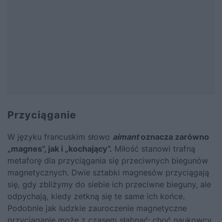
Przyciąganie
W języku francuskim słowo
aimant
oznacza zarówno
„magnes”, jak i „kochający”.
Miłość stanowi trafną
metaforę dla przyciągania się przeciwnych biegunów
magnetycznych. Dwie sztabki magnesów przyciągają
się, gdy zbliżymy do siebie ich przeciwne bieguny, ale
odpychają, kiedy zetkną się te same ich końce.
Podobnie jak ludzkie zauroczenie magnetyczne
przyciąganie może z czasem słabnąć: choć naukowcy