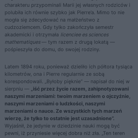
charakteru przypominali Marii jej własnych rodziców i
polubiła ich równie szybko jak Pierre’a. Mimo to nie
mogła się zdecydować na małżeństwo z
cudzoziemcem. Gdy tylko zakończyła semestr
akademicki i otrzymała
licenciee es sciences
mathematiques
— tym razem z drugą lokatą —
pośpieszyła do domu, do swojej rodziny.
Latem 1894 roku, ponieważ dzieliło ich półtora tysiąca
kilometrów, ona i Pierre regularnie ze sobą
korespondowali. „Byłoby pięknie” — napisał do niej w
sierpniu —
„iść przez życie razem, zahipnotyzowani
naszymi marzeniami: twoim marzeniem o ojczyźnie,
naszymi marzeniami o ludzkości, naszymi
marzeniami o nauce. Ze wszystkich tych marzeń
wierzę, że tylko to ostatnie jest uzasadnione”.
Wyjaśnił, że jedynie w dziedzinie nauki mogą być
pewni, iż przyniesie więcej dobra niż zła. „Ten teren