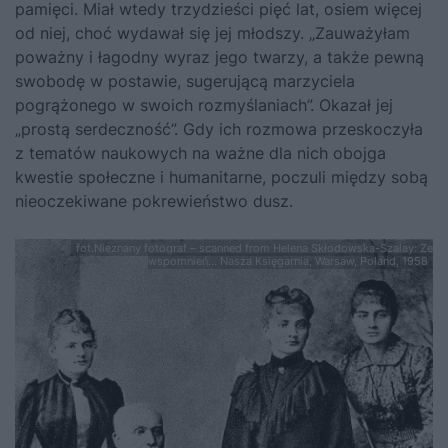
pamięci. Miał wtedy trzydzieści pięć lat, osiem więcej
od niej, choć wydawał się jej młodszy. „Zauważyłam
poważny i łagodny wyraz jego twarzy, a także pewną
swobodę w postawie, sugerującą marzyciela
pogrążonego w swoich rozmyślaniach”. Okazał jej
„prostą serdeczność”. Gdy ich rozmowa przeskoczyła
z tematów naukowych na ważne dla nich obojga
kwestie społeczne i humanitarne, poczuli między sobą
nieoczekiwane pokrewieństwo dusz.
fot.Nieznany fotograf – scanned from Helena Skłodowska-Szalay: Ze
wspomnień… Nasza Księgarnia, Warsaw, Poland, 1958