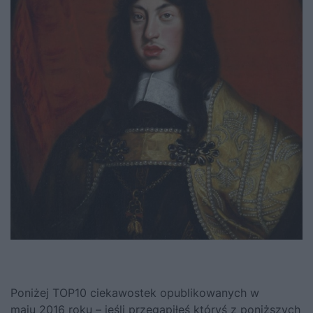
Poniżej TOP10 ciekawostek opublikowanych w
maju 2016 roku – jeśli przegapiłeś któryś z poniższych