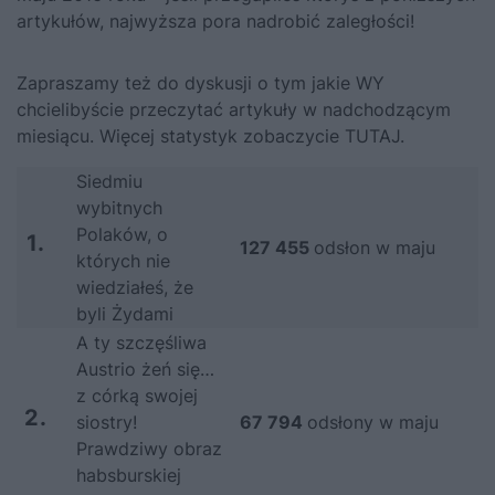
artykułów, najwyższa pora nadrobić zaległości!
Zapraszamy też do dyskusji o tym jakie WY
chcielibyście przeczytać artykuły w nadchodzącym
miesiącu. Więcej statystyk zobaczycie TUTAJ.
Siedmiu
wybitnych
Polaków, o
1.
127 455
odsłon w maju
których nie
wiedziałeś, że
byli Żydami
A ty szczęśliwa
Austrio żeń się…
z córką swojej
2.
siostry!
67 794
odsłony w maju
Prawdziwy obraz
habsburskiej