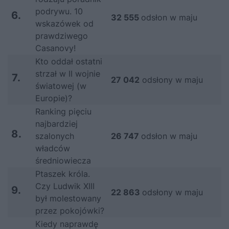
podrywu. 10
6.
32 555
odsłon w maju
wskazówek od
prawdziwego
Casanovy!
Kto oddał ostatni
strzał w II wojnie
7.
27 042
odsłony w maju
światowej (w
Europie)?
Ranking pięciu
najbardziej
8.
szalonych
26 747
odsłon w maju
władców
średniowiecza
Ptaszek króla.
Czy Ludwik XIII
9.
22 863
odsłony w maju
był molestowany
przez pokojówki?
Kiedy naprawdę