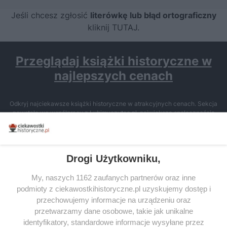
Jeśli chcesz zgłosić
literówkę lub błąd ortograficzny
kliknij TUTAJ
.
Przeglądaj książki historyczne w
najlepszych cenach
Odkryj najciekawsze książki historyczne w atrakcyjnych cenach. Sekcja
powstała we współpracy z Lubimyczytac.pl, największą społecznością
miłośników literatury w Polsce – dzięki temu możesz wybierać spośród
tytułów najwyżej ocenianych przez czytelników.
Drogi Użytkowniku,
My, naszych 1162 zaufanych partnerów oraz inne
podmioty z ciekawostkihistoryczne.pl uzyskujemy dostęp i
SERWIS
przechowujemy informacje na urządzeniu oraz
przetwarzamy dane osobowe, takie jak unikalne
SPOŁECZNOŚĆ
identyfikatory, standardowe informacje wysyłane przez