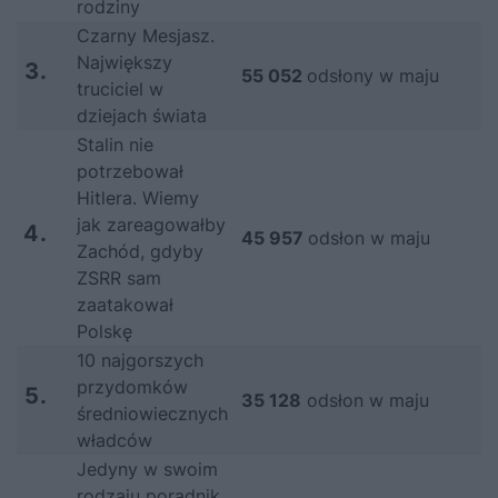
rodziny
Czarny Mesjasz.
Największy
3.
55 052
odsłony w maju
truciciel w
dziejach świata
Stalin nie
potrzebował
Hitlera. Wiemy
jak zareagowałby
4.
45 957
odsłon w maju
Zachód, gdyby
ZSRR sam
zaatakował
Polskę
10 najgorszych
przydomków
5.
35 128
odsłon w maju
średniowiecznych
władców
Jedyny w swoim
rodzaju poradnik