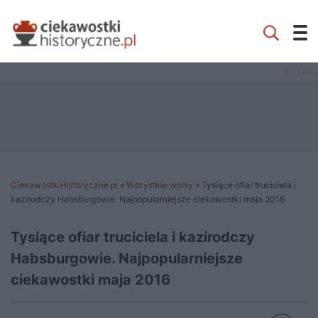
CiekawostkiHistoryczne.pl
»
Wszystkie wpisy
»
Tysiące ofiar truciciela i
kazirodczy Habsburgowie. Najpopularniejsze ciekawostki maja 2016
Tysiące ofiar truciciela i kazirodczy
Habsburgowie. Najpopularniejsze
ciekawostki maja 2016