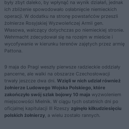
były zbyt daleko, by wpłynąć na wynik działań, jednak
ich zbliżenie spowodowało osłabnięcie niemieckich
operacji. W dodatku na stronę powstańców przeszli
żołnierze Rosyjskiej Wyzwoleńczej Armii gen.
Własowa, walczący dotychczas po niemieckiej stronie.
Wehrmacht zdecydował się na rozejm w mieście i
wycofywanie w kierunku terenów zajętych przez armię
Pattona.
9 maja do Pragi weszły pierwsze radzieckie oddziały
pancerne, ale walki na obszarze Czechosłowacji
trwały jeszcze dwa dni.
Wzięli w nich udział również
żołnierze Ludowego Wojska Polskiego, które
zakończyło swój szlak bojowy 10 maja
wyzwoleniem
miejscowości Mielnik. W ciągu tych ostatnich dni po
oficjalnej kapitulacji III Rzeszy
zginęło kilkudziesięciu
polskich żołnierzy
, a wielu zostało rannych.