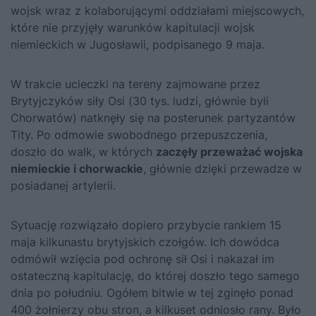
wojsk wraz z kolaborującymi oddziałami miejscowych,
które nie przyjęły warunków kapitulacji wojsk
niemieckich w Jugosławii, podpisanego 9 maja.
W trakcie ucieczki na tereny zajmowane przez
Brytyjczyków siły Osi (30 tys. ludzi, głównie byli
Chorwatów) natknęły się na posterunek partyzantów
Tity. Po odmowie swobodnego przepuszczenia,
doszło do walk, w których
zaczęły przeważać wojska
niemieckie i chorwackie
, głównie dzięki przewadze w
posiadanej artylerii.
Sytuację rozwiązało dopiero przybycie rankiem 15
maja kilkunastu brytyjskich czołgów. Ich dowódca
odmówił wzięcia pod ochronę sił Osi i nakazał im
ostateczną kapitulację, do której doszło tego samego
dnia po południu. Ogółem bitwie w tej zginęło ponad
400 żołnierzy obu stron, a kilkuset odniosło rany. Było