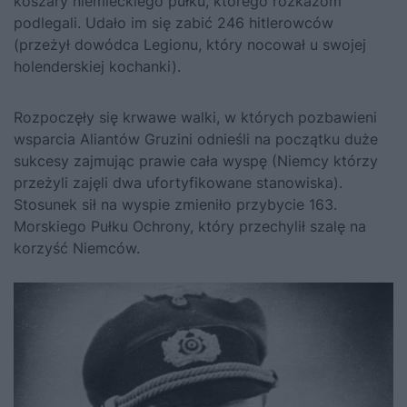
koszary niemieckiego pułku, którego rozkazom
podlegali. Udało im się zabić 246 hitlerowców
(przeżył dowódca Legionu, który nocował u swojej
holenderskiej kochanki).
Rozpoczęły się krwawe walki, w których pozbawieni
wsparcia Aliantów Gruzini odnieśli na początku duże
sukcesy zajmując prawie cała wyspę (Niemcy którzy
przeżyli zajęli dwa ufortyfikowane stanowiska).
Stosunek sił na wyspie zmieniło przybycie 163.
Morskiego Pułku Ochrony, który przechylił szalę na
korzyść Niemców.