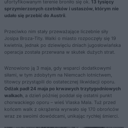
ufortyfikowanym terenie broniło się ok.
13 tysięcy
sprzymierzonych czetników i ustaszów, którym nie
udało się przebić do Austrii
.
Przeciwko nim stały przeważające liczebnie siły
Josipa Broza-Tity. Walki o miasto rozpoczęły się 19
kwietnia, jednak po dziewięciu dniach jugosłowiańska
operacja została przerwana w skutek dużych strat.
Wznowiono ją 3 maja, gdy wsparci dodatkowymi
siłami, w tym zdobytym na Niemcach lotnictwem,
titowcy przystąpili do ostatecznej likwidacji oporu.
Odżak padł 24 maja po krwawych trzytygodniowych
walkach
, a dzień później poddał się ostatni punkt
chorwackiego oporu – wieś Vlaska Mala. Tuż przed
końcem walk z okrążenia wyrwało się 170 obrońców
wraz ze swoimi dowódcami, unikając rychłej śmierci.