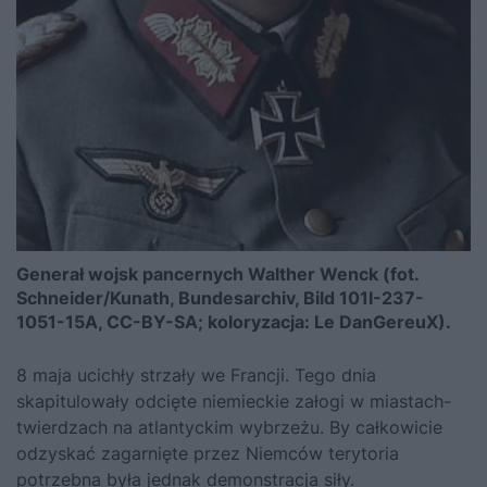
Generał wojsk pancernych Walther Wenck (fot.
Schneider/Kunath, Bundesarchiv, Bild 101I-237-
1051-15A, CC-BY-SA; koloryzacja: Le DanGereuX).
8 maja ucichły strzały we Francji. Tego dnia
skapitulowały odcięte niemieckie załogi w miastach-
twierdzach na atlantyckim wybrzeżu. By całkowicie
odzyskać zagarnięte przez Niemców terytoria
potrzebna była jednak demonstracja siły.