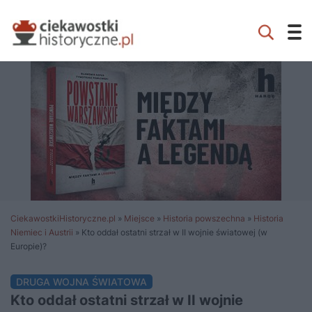
CiekawostkiHistoryczne.pl
»
Miejsce
»
Historia powszechna
»
Historia
Niemiec i Austrii
»
Kto oddał ostatni strzał w II wojnie światowej (w
Europie)?
DRUGA WOJNA ŚWIATOWA
Kto oddał ostatni strzał w II wojnie