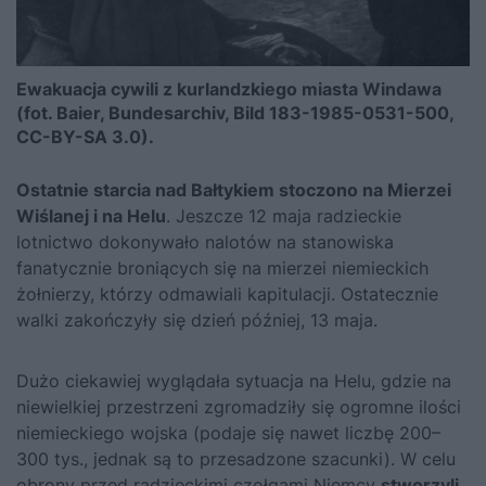
Ewakuacja cywili z kurlandzkiego miasta Windawa
(fot. Baier, Bundesarchiv, Bild 183-1985-0531-500,
CC-BY-SA 3.0).
Ostatnie starcia nad Bałtykiem stoczono na Mierzei
Wiślanej i na Helu
. Jeszcze 12 maja radzieckie
lotnictwo dokonywało nalotów na stanowiska
fanatycznie broniących się na mierzei niemieckich
żołnierzy, którzy odmawiali kapitulacji. Ostatecznie
walki zakończyły się dzień później, 13 maja.
Dużo ciekawiej wyglądała sytuacja na Helu, gdzie na
niewielkiej przestrzeni zgromadziły się ogromne ilości
niemieckiego wojska (podaje się nawet liczbę 200–
300 tys., jednak są to przesadzone szacunki). W celu
obrony przed radzieckimi czołgami Niemcy
stworzyli