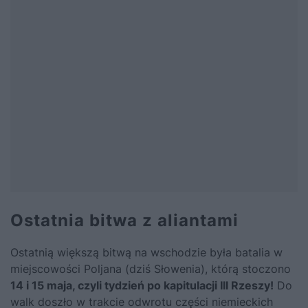
Ostatnia bitwa z aliantami
Ostatnią większą bitwą na wschodzie była batalia w
miejscowości Poljana (dziś Słowenia), którą stoczono
14 i 15 maja, czyli tydzień po kapitulacji III Rzeszy!
Do
walk doszło w trakcie odwrotu części niemieckich