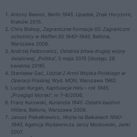
Antony Beevor,
Berlin 1945. Upadek
, Znak Horyzont,
Kraków 2015.
Chris Bishop,
Zagraniczne formacje SS. Zagraniczni
ochotnicy w Waffen SS 1940–1945
, Bellona,
Warszawa 2006.
Andrzej Fedorowicz,
Ostatnia bitwa drugiej wojny
światowej
, „Politka”, 5 maja 2015 [dostęp: 28
kwietnia 2016].
Stanisław Gać,
Udział 2 Armii Wojska Polskiego w
Operacji Praskiej
, Wyd. MON, Warszawa 1962.
Lucjan Kurgan,
Kapitulacja Helu – rok 1945
,
„Przegląd Morski”, nr 7–8/2006.
Franz Kurowski,
Kurlandia 1945. Ostatni bastion
Hitlera
, Bellona, Warszawa 2008.
Janusz Piekałkiewicz,
Wojna na Bałkanach 1940-
1945
, Agencja Wydawnicza Jerzy Mostowski, Janki
2007.