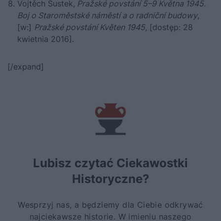
Vojtěch Šustek,
Pražské povstání 5–9 Května 1945.
Boj o Staroměstské náměstí a o radniční budowy
,
[w:]
Pražské povstání Květen 1945
, [dostęp: 28
kwietnia 2016].
[/expand]