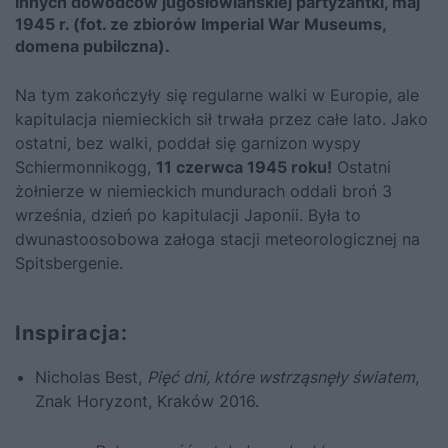
innych dowódców jugosłowiańskiej partyzantki, maj
1945 r. (fot. ze zbiorów Imperial War Museums,
domena pubilczna).
Na tym zakończyły się regularne walki w Europie, ale
kapitulacja niemieckich sił trwała przez całe lato. Jako
ostatni, bez walki, poddał się garnizon wyspy
Schiermonnikogg,
11 czerwca 1945 roku!
Ostatni
żołnierze w niemieckich mundurach oddali broń 3
września, dzień po kapitulacji Japonii. Była to
dwunastoosobowa załoga stacji meteorologicznej na
Spitsbergenie.
Inspiracja:
Nicholas Best,
Pięć dni, które wstrząsnęły światem
,
Znak Horyzont, Kraków 2016.