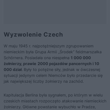
Wyzwolenie Czech
W maju 1945 r. najpotężniejszym zgrupowaniem
niemieckim była Grupa Armii „Środek” feldmarszałka
Schörnera. Posiadała ona niespełna
1 000 000
żołnierzy, prawie
2000 pojazdów pancernych i 10
000 dział
. Były to potężne siły, jednak w ówczesnej
sytuacji jedynym celem Niemców było przedarcie się
jak największej liczby żołnierzy na zachód.
Kapitulacja Berlina była sygnałem, po którym w wielu
czeskich miastach rozpoczęto atakowanie niemieckich
żołnierzy. Główne powstanie wybuchło w Pradze,