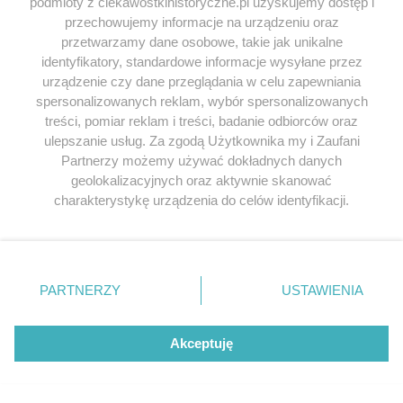
podmioty z ciekawostkihistoryczne.pl uzyskujemy dostęp i
przechowujemy informacje na urządzeniu oraz
przetwarzamy dane osobowe, takie jak unikalne
identyfikatory, standardowe informacje wysyłane przez
urządzenie czy dane przeglądania w celu zapewniania
spersonalizowanych reklam, wybór spersonalizowanych
treści, pomiar reklam i treści, badanie odbiorców oraz
ulepszanie usług. Za zgodą Użytkownika my i Zaufani
Partnerzy możemy używać dokładnych danych
geolokalizacyjnych oraz aktywnie skanować
charakterystykę urządzenia do celów identyfikacji.
Ponieważ cenimy Twoją prywatność, prosimy o zgodę na
korzystanie z tych technologii poprzez kliknięcie
„Akceptuję”. Zgoda jest dobrowolna i zawsze możesz ją
zmienić/wycofać klikając przycisk ustawień prywatności
PARTNERZY
USTAWIENIA
znajdujący się w lewym dolnym rogu strony
. Niektóre
rodzaje przetwarzania danych nie wymagają zgody
użytkownika, ale masz prawo sprzeciwić się takiemu
Akceptuję
przetwarzaniu. Preferencje będą miały zastosowania tylko
na tej witrynie.
Wyróżnione tagi