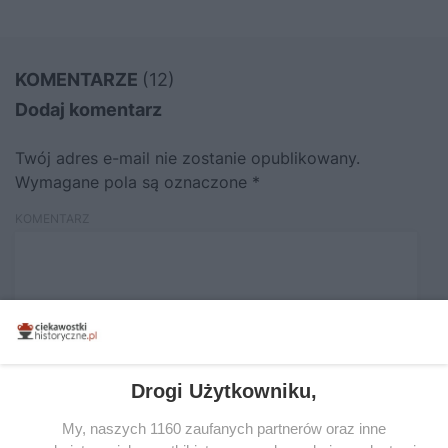
KOMENTARZE
(12)
Dodaj komentarz
Twój adres e-mail nie zostanie opublikowany.
Wymagane pola są oznaczone
*
KOMENTARZ
Drogi Użytkowniku,
My, naszych 1160 zaufanych partnerów oraz inne