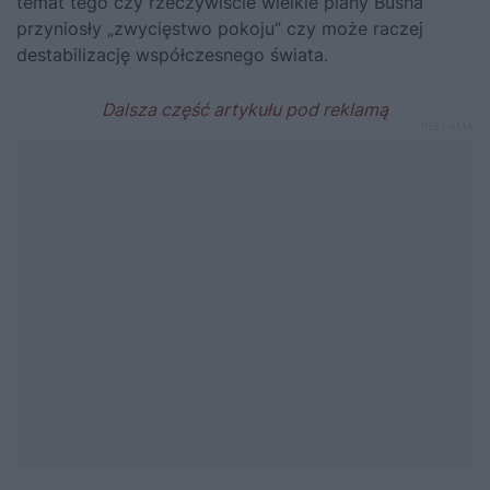
temat tego czy rzeczywiście wielkie plany Busha
przyniosły „zwycięstwo pokoju” czy może raczej
destabilizację współczesnego świata.