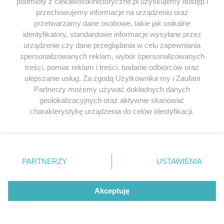
podmioty z ciekawostkihistoryczne.pl uzyskujemy dostęp i
NAZWA
*
przechowujemy informacje na urządzeniu oraz
przetwarzamy dane osobowe, takie jak unikalne
identyfikatory, standardowe informacje wysyłane przez
E-MAIL
*
urządzenie czy dane przeglądania w celu zapewniania
spersonalizowanych reklam, wybór spersonalizowanych
treści, pomiar reklam i treści, badanie odbiorców oraz
ulepszanie usług. Za zgodą Użytkownika my i Zaufani
Partnerzy możemy używać dokładnych danych
geolokalizacyjnych oraz aktywnie skanować
charakterystykę urządzenia do celów identyfikacji.
Ponieważ cenimy Twoją prywatność, prosimy o zgodę na
korzystanie z tych technologii poprzez kliknięcie
pur
napisał/a 25.09.2015
„Akceptuję”. Zgoda jest dobrowolna i zawsze możesz ją
zmienić/wycofać klikając przycisk ustawień prywatności
PARTNERZY
USTAWIENIA
„Serhii Plokhy” – po jakiemu to? Bo zdaje się, że facet
znajdujący się w lewym dolnym rogu strony
. Niektóre
pochodzący z terenu Rosji, a z narodowości Ukrainiec,
rodzaje przetwarzania danych nie wymagają zgody
nazywa się Sergiej/Serhij Płochy/Płochyj. Równie
użytkownika, ale masz prawo sprzeciwić się takiemu
Akceptuję
dobrze można zamiast Kijów pisać Kiev, zamiast Wilno
przetwarzaniu. Preferencje będą miały zastosowania tylko
Vilnius itp. Co nie ma większego sensu.
na tej witrynie.