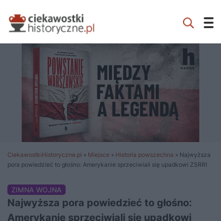
CiekawostkiHistoryczne.pl
»
Miejsce
»
Historia powszechna
»
Najwyższa
pora powiedzieć to głośno: Amerykanie sprzeciwiali się upadkowi ZSRR!
ZIMNA WOJNA
Najwyższa pora powiedzieć to głośno:
Amerykanie sprzeciwiali się upadkowi