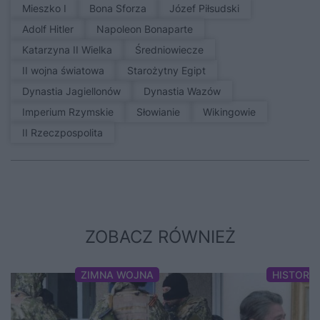
Mieszko I
Bona Sforza
Józef Piłsudski
Adolf Hitler
Napoleon Bonaparte
Katarzyna II Wielka
średniowiecze
II wojna światowa
Starożytny Egipt
Dynastia Jagiellonów
Dynastia Wazów
Imperium Rzymskie
Słowianie
Wikingowie
II Rzeczpospolita
ZOBACZ RÓWNIEŻ
ZIMNA WOJNA
HISTORI