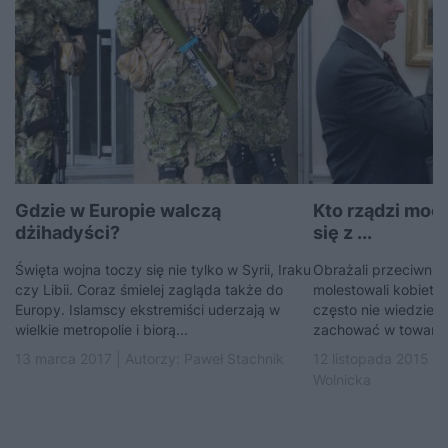
Gdzie w Europie walczą
Kto rządzi moc
dżihadyści?
się z ...
Święta wojna toczy się nie tylko w Syrii, Iraku
Obrażali przeciwnikó
czy Libii. Coraz śmielej zagląda także do
molestowali kobiety i
Europy. Islamscy ekstremiści uderzają w
często nie wiedzieli,
wielkie metropolie i biorą...
zachować w towarzys
13 marca 2017 | Autorzy:
Paweł Stachnik
12 listopada 2015 | 
Wolnicka