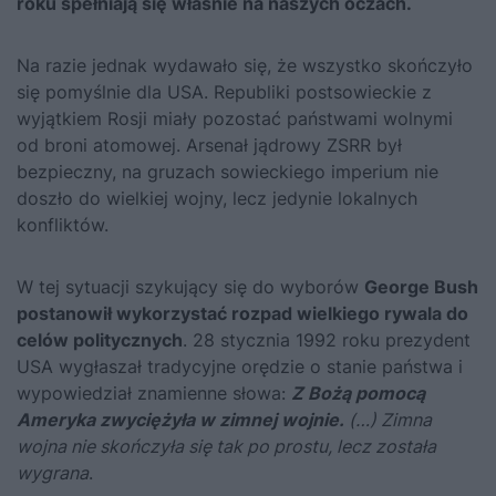
roku spełniają się właśnie na naszych oczach.
Na razie jednak wydawało się, że wszystko skończyło
się pomyślnie dla USA. Republiki postsowieckie z
wyjątkiem Rosji miały pozostać państwami wolnymi
od broni atomowej. Arsenał jądrowy ZSRR był
bezpieczny, na gruzach sowieckiego imperium nie
doszło do wielkiej wojny, lecz jedynie lokalnych
konfliktów.
W tej sytuacji szykujący się do wyborów
George Bush
postanowił wykorzystać rozpad wielkiego rywala do
celów politycznych
. 28 stycznia 1992 roku prezydent
USA wygłaszał tradycyjne orędzie o stanie państwa i
wypowiedział znamienne słowa:
Z Bożą pomocą
Ameryka zwyciężyła w zimnej wojnie.
(…) Zimna
wojna nie skończyła się tak po prostu, lecz została
wygrana
.