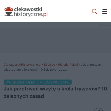
CiekawostkiHistoryczne.pl
»
Miejsce
»
Historia Polski
»
Jak przetrwać
wizytę u króla fryzjerów? 10 żelaznych zasad
DWUDZIESTOLECIE MIĘDZYWOJENNE
Jak przetrwać wizytę u króla fryzjerów? 10
żelaznych zasad