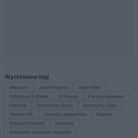
Wyróżnione tagi
Mieszko I
Józef Piłsudski
Adolf Hitler
Katarzyna II Wielka
III Rzesza
II wojna światowa
patronat
Starożytna Grecja
Starożytny Egipt
Historia PRL
Dynastia Jagiellonów
Majowie
Krzysztof Kolumb
Słowianie
Katastrofy naturalne i wypadki