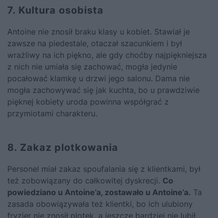
7. Kultura osobista
Antoine nie znosił braku klasy u kobiet. Stawiał je
zawsze na piedestale, otaczał szacunkiem i był
wrażliwy na ich piękno, ale gdy choćby najpiękniejsza
z nich nie umiała się zachować, mogła jedynie
pocałować klamkę u drzwi jego salonu. Dama nie
mogła zachowywać się jak kuchta, bo u prawdziwie
pięknej kobiety uroda powinna współgrać z
przymiotami charakteru.
8. Zakaz plotkowania
Personel miał zakaz spoufalania się z klientkami, był
też zobowiązany do całkowitej dyskrecji.
Co
powiedziano u
Antoine’a
, zostawało u Antoine’a.
Ta
zasada obowiązywała też klientki, bo ich ulubiony
fryzjer nie znosił plotek, a jeszcze bardziej nie lubił,