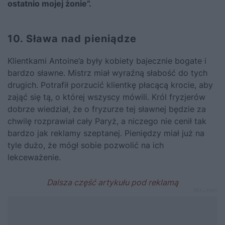
ostatnio mojej żonie”.
10. Sława nad pieniądze
Klientkami Antoine’a były kobiety bajecznie bogate i
bardzo sławne. Mistrz miał wyraźną słabość do tych
drugich. Potrafił porzucić klientkę płacącą krocie, aby
zająć się tą, o której wszyscy mówili. Król fryzjerów
dobrze wiedział, że o fryzurze tej sławnej będzie za
chwilę rozprawiał cały Paryż, a niczego nie cenił tak
bardzo jak reklamy szeptanej. Pieniędzy miał już na
tyle dużo, że mógł sobie pozwolić na ich
lekceważenie.