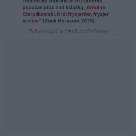
i materiały zebrane przez autorkę
podczas prac nad książką „
Antoine
Cierplikowski. Król fryzjerów, fryzjer
królów
” (Znak Horyzont 2015).