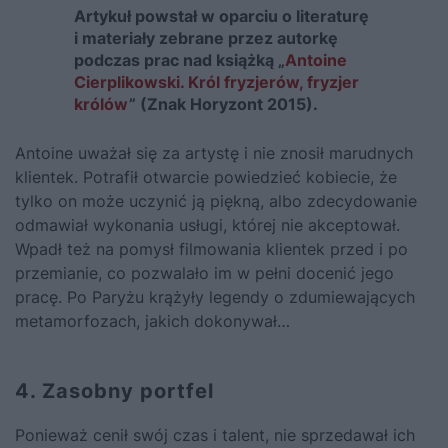
Artykuł powstał w oparciu o literaturę
i materiały zebrane przez autorkę
podczas prac nad książką „
Antoine
Cierplikowski. Król fryzjerów, fryzjer
królów
” (Znak Horyzont 2015).
Antoine uważał się za artystę i nie znosił marudnych
klientek. Potrafił otwarcie powiedzieć kobiecie, że
tylko on może uczynić ją piękną, albo zdecydowanie
odmawiał wykonania usługi, której nie akceptował.
Wpadł też na pomysł filmowania klientek przed i po
przemianie, co pozwalało im w pełni docenić jego
pracę. Po Paryżu krążyły legendy o zdumiewających
metamorfozach, jakich dokonywał…
4. Zasobny portfel
Ponieważ cenił swój czas i talent, nie sprzedawał ich