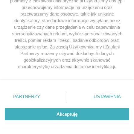
podmioty z ciekawostkihistoryczne.pl uzyskujemy dostęp i
Czy twoja prababka
Kariera tego Po
przechowujemy informacje na urządzeniu oraz
powiększyłaby ...
...
przetwarzamy dane osobowe, takie jak unikalne
Uroda jest najprawdziwszym sportem walki,
Przyjechał do Paryż
identyfikatory, standardowe informacje wysyłane przez
a pierwsza wojna światowa sprawiła, że ów
kieszeni, wkrótce s
urządzenie czy dane przeglądania w celu zapewniania
bój wkroczył na zupełnie nowy poziom.
Coco Chanel. Antoine
spersonalizowanych reklam, wybór spersonalizowanych
Paradoksalnie, to właśnie tysiące masakr i
na zawsze odmienił k
treści, pomiar reklam i treści, badanie odbiorców oraz
oszpecone...
28 maja 2015 | Auto
ulepszanie usług. Za zgodą Użytkownika my i Zaufani
20 września 2016 | Autorzy:
Aleksandra
Partnerzy możemy używać dokładnych danych
Zaprutko-Janicka
geolokalizacyjnych oraz aktywnie skanować
charakterystykę urządzenia do celów identyfikacji.
Ponieważ cenimy Twoją prywatność, prosimy o zgodę na
korzystanie z tych technologii poprzez kliknięcie
„Akceptuję”. Zgoda jest dobrowolna i zawsze możesz ją
KOMENTARZE
(7)
zmienić/wycofać klikając przycisk ustawień prywatności
PARTNERZY
USTAWIENIA
Dodaj komentarz
znajdujący się w lewym dolnym rogu strony
. Niektóre
rodzaje przetwarzania danych nie wymagają zgody
użytkownika, ale masz prawo sprzeciwić się takiemu
Twój adres e-mail nie zostanie opublikowany.
Akceptuję
przetwarzaniu. Preferencje będą miały zastosowania tylko
Wymagane pola są oznaczone
*
na tej witrynie.
KOMENTARZ