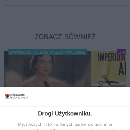
ZOBACZ RÓWNIEŻ
DWUDZIESTOLECIE MIĘDZYWOJENNE
ZIMN
Drogi Użytkowniku,
My, naszych 1162 zaufanych partnerów oraz inne