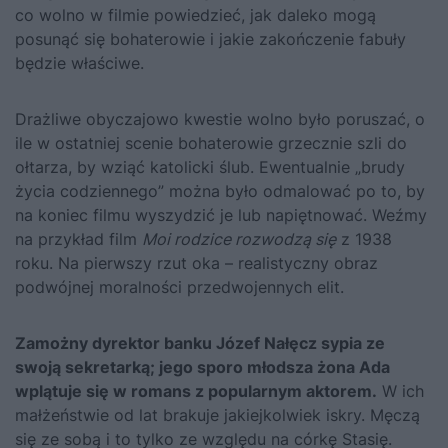
co wolno w filmie powiedzieć, jak daleko mogą
posunąć się bohaterowie i jakie zakończenie fabuły
będzie właściwe.
Drażliwe obyczajowo kwestie wolno było poruszać, o
ile w ostatniej scenie bohaterowie grzecznie szli do
ołtarza, by wziąć katolicki ślub. Ewentualnie „brudy
życia codziennego” można było odmalować po to, by
na koniec filmu wyszydzić je lub napiętnować. Weźmy
na przykład film
Moi rodzice rozwodzą się
z 1938
roku. Na pierwszy rzut oka – realistyczny obraz
podwójnej moralności przedwojennych elit.
Zamożny dyrektor banku Józef Nałęcz sypia ze
swoją sekretarką; jego sporo młodsza żona Ada
wplątuje się w romans z popularnym aktorem.
W ich
małżeństwie od lat brakuje jakiejkolwiek iskry. Męczą
się ze sobą i to tylko ze względu na córkę Stasię.