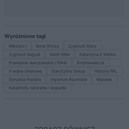
Wyróżnione tagi
Mieszko I
Bona Sforza
Zygmunt Stary
Zygmunt August
Adolf Hitler
Katarzyna II Wielka
Powstanie warszawskie (1944)
średniowiecze
II wojna światowa
Starożytna Grecja
Historia PRL
Dynastia Piastów
Imperium Rzymskie
Majowie
Katastrofy naturalne i wypadki