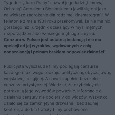
Tygodnik „Jutro Pracy” nazwał jego ludzi „filmową
Ochraną”. Antoniemu Słonimskiemu jawili się oni jako
największe zagrożenie dla rodzimej kinematografii. W
felietonie z maja 1931 roku przekonywał, że nie ma nic
gorszego niż „urzędnik działający w myśl mętnych
rozporządzeń albo własnego mętnego umysłu.
Cenzura w Polsce jest ostatnią instancją i nie ma
apelacji od jej wyroków, wydawanych z całą
nonszalancją i pełnym brakiem odpowiedzialności
”.
Publicysta wyliczał, że filmy podlegają cenzurze
każdego możliwego rodzaju: politycznej, obyczajowej,
wojskowej, religijnej. A nawet zupełnie bezczelnej
cenzurze artystycznej. Wiedział, że czytelnicy nie
potraktują jego wywodów poważnie. Informacje o
działaniu cenzury nie docierały do widzów. Wszystko
działo się za zamkniętymi drzwiami i bez żadnej
kontroli, a do kin trafiały filmy pozbawione