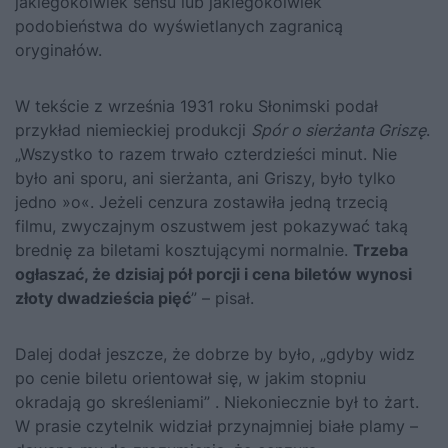
jakiegokolwiek sensu lub jakiegokolwiek
podobieństwa do wyświetlanych zagranicą
oryginałów.
W tekście z września 1931 roku Słonimski podał
przykład niemieckiej produkcji
Spór o sierżanta Griszę
.
„Wszystko to razem trwało czterdzieści minut. Nie
było ani sporu, ani sierżanta, ani Griszy, było tylko
jedno »o«. Jeżeli cenzura zostawiła jedną trzecią
filmu, zwyczajnym oszustwem jest pokazywać taką
brednię za biletami kosztującymi normalnie.
Trzeba
ogłaszać, że dzisiaj pół porcji i cena biletów wynosi
złoty dwadzieścia pięć
” – pisał.
Dalej dodał jeszcze, że dobrze by było, „gdyby widz
po cenie biletu orientował się, w jakim stopniu
okradają go skreśleniami” . Niekoniecznie był to żart.
W prasie czytelnik widział przynajmniej białe plamy –