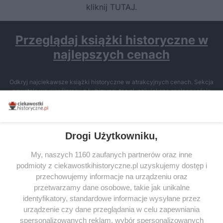
kliknij TUTAJ
.
Przeglądaj książki historyczne w
najlepszych cenach
Odkryj najciekawsze książki historyczne w atrakcyjnych cenach. Sekcja
powstała we współpracy z Lubimyczytac.pl, największą społecznością
miłośników literatury w Polsce – dzięki temu możesz wybierać spośród
tytułów najwyżej ocenianych przez czytelników.
Drogi Użytkowniku,
My, naszych 1160 zaufanych partnerów oraz inne
podmioty z ciekawostkihistoryczne.pl uzyskujemy dostęp i
SERWIS
przechowujemy informacje na urządzeniu oraz
przetwarzamy dane osobowe, takie jak unikalne
SPOŁECZNOŚĆ
identyfikatory, standardowe informacje wysyłane przez
urządzenie czy dane przeglądania w celu zapewniania
WSPÓŁPRACA
spersonalizowanych reklam, wybór spersonalizowanych