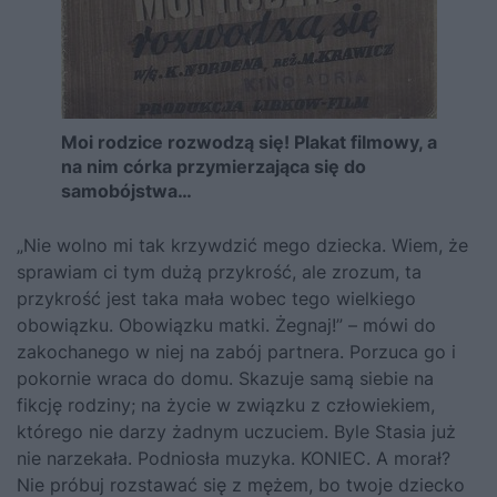
Moi rodzice rozwodzą się! Plakat filmowy, a
na nim córka przymierzająca się do
samobójstwa…
„Nie wolno mi tak krzywdzić mego dziecka. Wiem, że
sprawiam ci tym dużą przykrość, ale zrozum, ta
przykrość jest taka mała wobec tego wielkiego
obowiązku. Obowiązku matki. Żegnaj!” – mówi do
zakochanego w niej na zabój partnera. Porzuca go i
pokornie wraca do domu. Skazuje samą siebie na
fikcję rodziny; na życie w związku z człowiekiem,
którego nie darzy żadnym uczuciem. Byle Stasia już
nie narzekała. Podniosła muzyka. KONIEC. A morał?
Nie próbuj rozstawać się z mężem, bo twoje dziecko