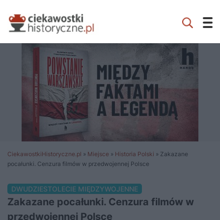
CiekawostkiHistoryczne.pl
»
Miejsce
»
Historia Polski
»
Zakazane
pocałunki. Cenzura filmów w przedwojennej Polsce
DWUDZIESTOLECIE MIĘDZYWOJENNE
Zakazane pocałunki. Cenzura filmów w
przedwojennej Polsce