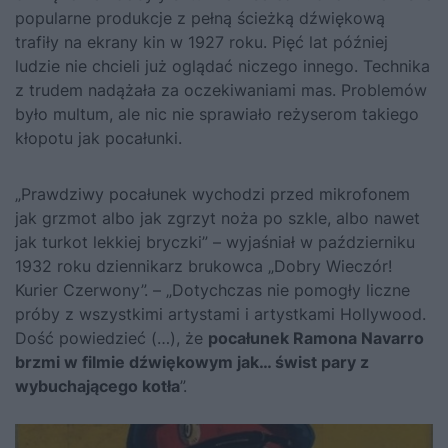
popularne produkcje z pełną ścieżką dźwiękową
trafiły na ekrany kin w 1927 roku. Pięć lat później
ludzie nie chcieli już oglądać niczego innego. Technika
z trudem nadążała za oczekiwaniami mas. Problemów
było multum, ale nic nie sprawiało reżyserom takiego
kłopotu jak pocałunki.
„Prawdziwy pocałunek wychodzi przed mikrofonem
jak grzmot albo jak zgrzyt noża po szkle, albo nawet
jak turkot lekkiej bryczki” – wyjaśniał w październiku
1932 roku dziennikarz brukowca „Dobry Wieczór!
Kurier Czerwony”. – „Dotychczas nie pomogły liczne
próby z wszystkimi artystami i artystkami Hollywood.
Dość powiedzieć (…), że
pocałunek Ramona Navarro
brzmi w filmie dźwiękowym jak… świst pary z
wybuchającego kotła
”.