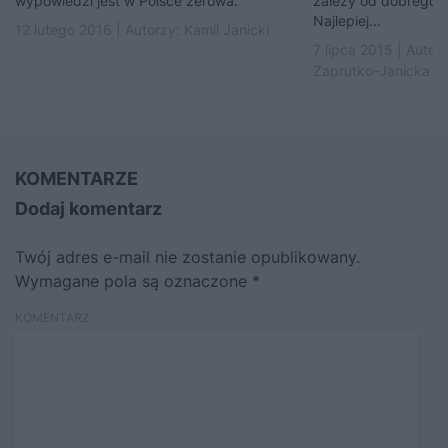
wypowiedzi jest w Polsce zerowa.
zależy od dobrego s
Najlepiej...
12 lutego 2016 | Autorzy:
Kamil Janicki
7 lipca 2015 | Autor
Zaprutko-Janicka
KOMENTARZE
Dodaj komentarz
Twój adres e-mail nie zostanie opublikowany.
Wymagane pola są oznaczone
*
KOMENTARZ