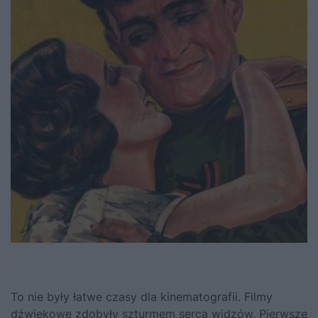
To nie były łatwe czasy dla kinematografii. Filmy
dźwiękowe zdobyły szturmem serca widzów. Pierwsze