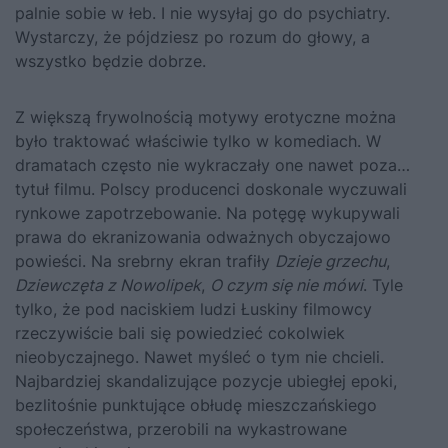
palnie sobie w łeb. I nie wysyłaj go do psychiatry.
Wystarczy, że pójdziesz po rozum do głowy, a
wszystko będzie dobrze.
Z większą frywolnością motywy erotyczne można
było traktować właściwie tylko w komediach. W
dramatach często nie wykraczały one nawet poza…
tytuł filmu. Polscy producenci doskonale wyczuwali
rynkowe zapotrzebowanie. Na potęgę wykupywali
prawa do ekranizowania odważnych obyczajowo
powieści. Na srebrny ekran trafiły
Dzieje grzechu
,
Dziewczęta z Nowolipek
,
O czym się nie mówi
. Tyle
tylko, że pod naciskiem ludzi Łuskiny filmowcy
rzeczywiście bali się powiedzieć cokolwiek
nieobyczajnego. Nawet myśleć o tym nie chcieli.
Najbardziej skandalizujące pozycje ubiegłej epoki,
bezlitośnie punktujące obłudę mieszczańskiego
społeczeństwa, przerobili na wykastrowane