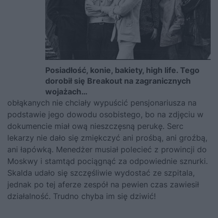
Posiadłość, konie, bakiety, high life. Tego
dorobił się Breakout na zagranicznych
wojażach…
obłąkanych nie chciały wypuścić pensjonariusza na
podstawie jego dowodu osobistego, bo na zdjęciu w
dokumencie miał ową nieszczęsną perukę. Serc
lekarzy nie dało się zmiękczyć ani prośbą, ani groźbą,
ani łapówką. Menedżer musiał polecieć z prowincji do
Moskwy i stamtąd pociągnąć za odpowiednie sznurki.
Skalda udało się szczęśliwie wydostać ze szpitala,
jednak po tej aferze zespół na pewien czas zawiesił
działalność. Trudno chyba im się dziwić!