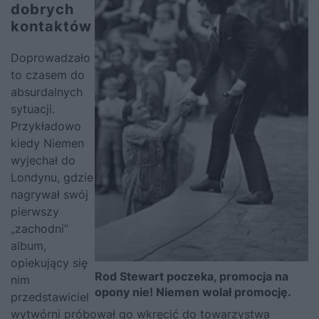
dobrych
kontaktów
Doprowadzało
to czasem do
absurdalnych
sytuacji.
Przykładowo
kiedy Niemen
wyjechał do
Londynu, gdzie
nagrywał swój
pierwszy
„zachodni”
album,
opiekujący się
Rod Stewart poczeka, promocja na
nim
opony nie! Niemen wolał promocję.
przedstawiciel
wytwórni próbował go wkręcić do towarzystwa