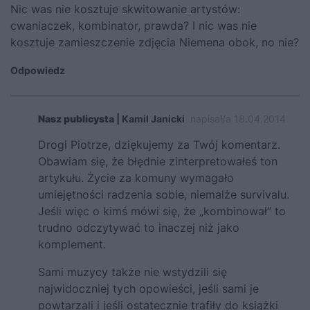
Nic was nie kosztuje skwitowanie artystów:
cwaniaczek, kombinator, prawda? I nic was nie
kosztuje zamieszczenie zdjęcia Niemena obok, no nie?
Odpowiedz
Nasz publicysta
| Kamil Janicki
napisał/a 18.04.2014
Drogi Piotrze, dziękujemy za Twój komentarz.
Obawiam się, że błędnie zinterpretowałeś ton
artykułu. Życie za komuny wymagało
umiejętności radzenia sobie, niemalże survivalu.
Jeśli więc o kimś mówi się, że „kombinował” to
trudno odczytywać to inaczej niż jako
komplement.
Sami muzycy także nie wstydzili się
najwidoczniej tych opowieści, jeśli sami je
powtarzali i jeśli ostatecznie trafiły do książki