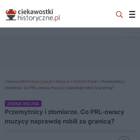
CiekawostkiHistoryczne.pl
»
Miejsce
»
Historia Polski
»
Przemytnicy i
złomiarze. Co PRL-owscy muzycy naprawdę robili za granicą?
ZIMNA WOJNA
Przemytnicy i złomiarze. Co PRL-owscy
muzycy naprawdę robili za granicą?