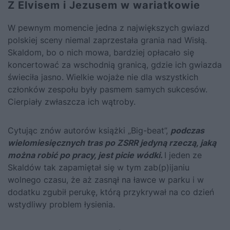
Z Elvisem i Jezusem w wariatkowie
W pewnym momencie jedna z największych gwiazd
polskiej sceny niemal zaprzestała grania nad Wisłą.
Skaldom, bo o nich mowa, bardziej opłacało się
koncertować za wschodnią granicą, gdzie ich gwiazda
świeciła jasno. Wielkie wojaże nie dla wszystkich
członków zespołu były pasmem samych sukcesów.
Cierpiały zwłaszcza ich wątroby.
Cytując znów autorów książki
„Big-beat”
,
podczas
wielomiesięcznych tras po ZSRR jedyną rzeczą, jaką
można robić po pracy, jest picie wódki.
I jeden ze
Skaldów tak zapamiętał się w tym zab(p)ijaniu
wolnego czasu, że aż zasnął na ławce w parku i w
dodatku zgubił perukę, którą przykrywał na co dzień
wstydliwy problem łysienia.