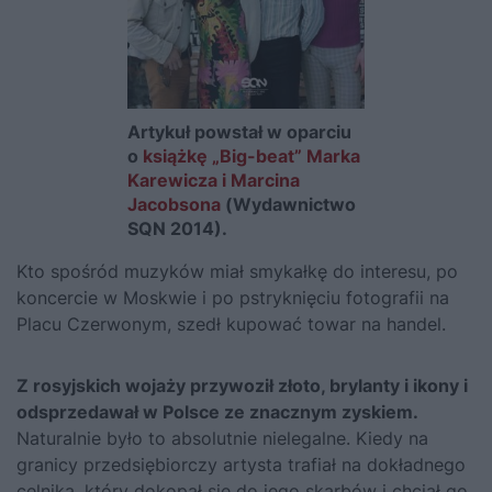
Artykuł powstał w oparciu
o
książkę „Big-beat” Marka
Karewicza i Marcina
Jacobsona
(Wydawnictwo
SQN 2014).
Kto spośród muzyków miał smykałkę do interesu, po
koncercie w Moskwie i po pstryknięciu fotografii na
Placu Czerwonym, szedł kupować towar na handel.
Z rosyjskich wojaży przywoził złoto, brylanty i ikony i
odsprzedawał w Polsce ze znacznym zyskiem.
Naturalnie było to absolutnie nielegalne. Kiedy na
granicy przedsiębiorczy artysta trafiał na dokładnego
celnika, który dokopał się do jego skarbów i chciał go