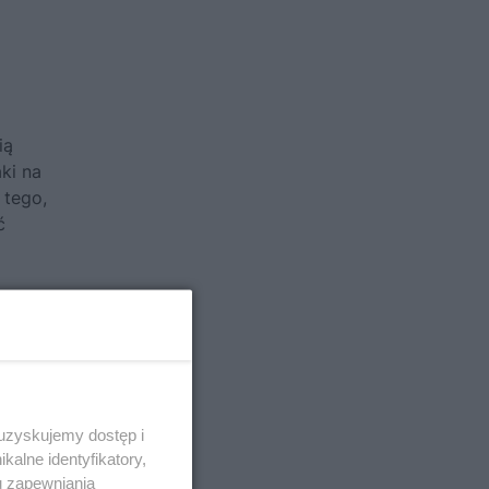
ią
aki na
 tego,
ć
li
zność
m
 uzyskujemy dostęp i
alne identyfikatory,
u zapewniania