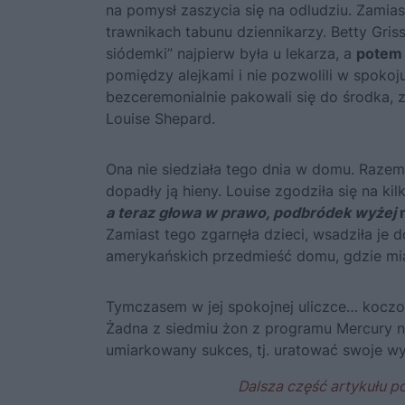
na pomysł zaszycia się na odludziu. Zamia
trawnikach tabunu dziennikarzy. Betty Gris
siódemki” najpierw była u lekarza, a
potem 
pomiędzy alejkami i nie pozwolili w spokoj
bezceremonialnie pakowali się do środka, z
Louise Shepard.
Ona nie siedziała tego dnia w domu. Razem
dopadły ją hieny. Louise zgodziła się na ki
a teraz głowa w prawo, podbródek wyżej
m
Zamiast tego zgarnęła dzieci, wsadziła je
amerykańskich przedmieść domu, gdzie miał
Tymczasem w jej spokojnej uliczce… koczo
Żadna z siedmiu żon z programu Mercury ni
umiarkowany sukces, tj. uratować swoje wy
Dalsza część artykułu p