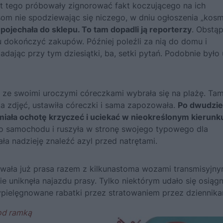
st tego próbowały zignorować fakt koczującego na ich
som nie spodziewając się niczego, w dniu ogłoszenia „kosm
pojechała do sklepu. To tam dopadli ją reporterzy
. Obstąpi
u dokończyć zakupów. Później poleźli za nią do domu i
adając przy tym dziesiątki, ba, setki pytań. Podobnie było 
 ze swoimi uroczymi córeczkami wybrała się na plażę. Ta
lka zdjęć, ustawiła córeczki i sama zapozowała.
Po dwudzi
iała ochotę krzyczeć i uciekać w nieokreślonym kierunk
 do samochodu i ruszyła w stronę swojego typowego dla
a nadzieję znaleźć azyl przed natrętami.
wała już prasa razem z kilkunastoma wozami transmisyjny
e uniknęła najazdu prasy. Tylko niektórym udało się osiąg
pielęgnowane rabatki przez stratowaniem przez dziennika
od ramką