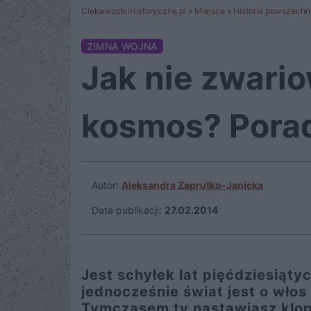
CiekawostkiHistoryczne.pl
»
Miejsce
»
Historia powszechn
ZIMNA WOJNA
Jak nie zwario
kosmos? Porad
Autor:
Aleksandra Zaprutko-Janicka
Data publikacji:
27.02.2014
Jest schyłek lat pięćdziesiąty
jednocześnie świat jest o włos 
Tymczasem ty nastawiasz klops