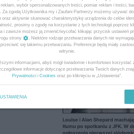
eklam, wybór spersonalizowanych treści, pomiar reklam i treści, b
g. Za zgodą Użytkownika my i Zaufani Partnerzy możemy używać d
h oraz aktywnie skanować charakterystykę urządzenia do celów ident
ność, prosimy o zgodę na korzystanie z tych technologii poprzez kli
a i zawsze możesz ją zmienić/wycofać klikając przycisk ustawień p
rogu strony
. Niektóre rodzaje przetwarzania danych nie wymaga
rzeciwić się takiemu przetwarzaniu. Preferencje będą miały zastoso
witrynie.
iższymi informacjami, abyś mógł świadomie i komfortowo korzystać
Szczegółowe informacje dotyczące przetwarzania Twoich danych zna
Prywatności
i
Cookies
oraz po kliknięciu w „Ustawienia”.
USTAWIENIA
Louise i Alan Shepard machają
tłumu po spotkaniu z JFK. W d
ogłoszenia pierwszej siódemk