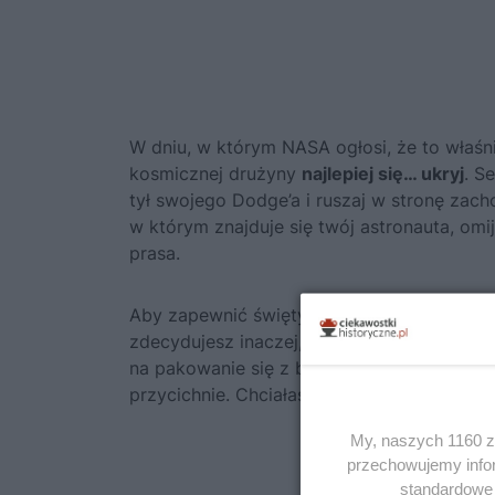
W dniu, w którym NASA ogłosi, że to właśni
kosmicznej drużyny
najlepiej się… ukryj
. S
tył swojego Dodge’a i ruszaj w stronę zac
w którym znajduje się twój astronauta, omi
prasa.
Aby zapewnić święty spokój sobie i dzieci
zdecydujesz inaczej, pożegnaj się z prywat
na pakowanie się z butami w twoje życie. Z
przycichnie. Chciałaś spokoju? Trzeba był
My, naszych 1160 za
przechowujemy infor
standardowe 