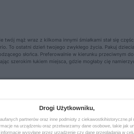
e twój mąż wraz z kilkoma innymi śmiałkami stał się częśc
erio. To ostatni dzień twojego zwykłego życia. Pakuj dzieci
hodzącego słońca. Preferowalnie w kierunku przeciwnym do
jając szerokim łukiem miejsca, gdzie mogłaby cię namierzy
om,
kontakt z mężem utrzymuj wyłącznie telefoniczny
. Jeś
nością. Reporterzy „Life” mają przecież kontrakt na wyłąc
obaczycie się z mężem za parę lat, jak ten cały astro szu
o wyjść za sprzedawcę butów, albo profesora!
Drogi Użytkowniku,
ufanych partnerów oraz inne podmioty z ciekawostkihistoryczne.pl
macje na urządzeniu oraz przetwarzamy dane osobowe, takie jak unik
informacje wysyłane przez urządzenie czy dane przeglądania w cel