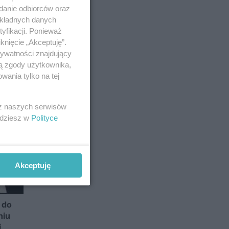
adanie odbiorców oraz
okładnych danych
yfikacji. Ponieważ
knięcie „Akceptuję”.
rywatności znajdujący
ją zgody użytkownika,
wania tylko na tej
 z naszych serwisów
jdziesz w
Polityce
Akceptuję
 do
niu
i