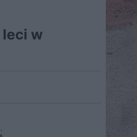
 leci w
.
a.