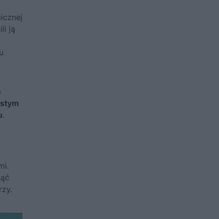
icznej
li ją
u
m
estym
u
.
mi.
nąć
rzy.