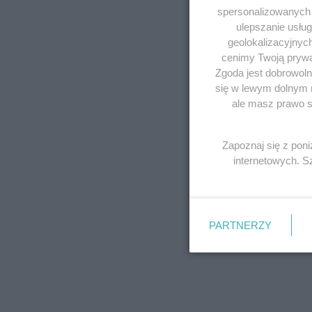
spersonalizowanych r
ulepszanie usłu
geolokalizacyjnyc
cenimy Twoją prywat
Zgoda jest dobrowoln
się w lewym dolnym 
ale masz prawo sp
Zapoznaj się z pon
internetowych. 
PARTNERZY