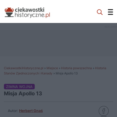
CiekawostkiHistoryczne.pl
»
Miejsce
»
Historia powszechna
»
Historia
Stanów Zjednoczonych i Kanady
»
Misja Apollo 13
ZIMNA WOJNA
Misja Apollo 13
Autor:
Herbert Gnaś