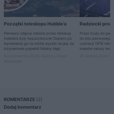
Początki teleskopu Hubble’a
Radziecki prog
Pierwsze zdjęcia robione przez teleskop
Przez trudy do gwia
Hubble’a były bezużyteczne! Dopiero po
do lotu pierwszego 
wyniesieniu go na orbitę wyszło na jaw, że
czerwca 1978 roku. I
inżynierowie popełnili fatalny błąd.
kwestie natury techni
9 października 2024 | Autorzy:
Simon
22 sierpnia 2024 | A
Winchester
KOMENTARZE
(2)
Dodaj komentarz