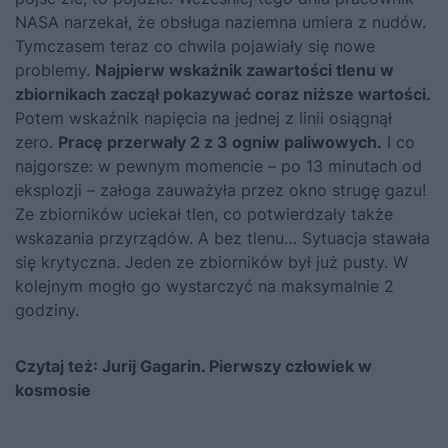
NASA narzekał, że obsługa naziemna umiera z nudów.
Tymczasem teraz co chwila pojawiały się nowe
problemy.
Najpierw wskaźnik zawartości tlenu w
zbiornikach zaczął pokazywać coraz niższe wartości.
Potem wskaźnik napięcia na jednej z linii osiągnął
zero.
Pracę przerwały 2 z 3 ogniw paliwowych.
I co
najgorsze: w pewnym momencie – po 13 minutach od
eksplozji – załoga zauważyła przez okno strugę gazu!
Ze zbiorników uciekał tlen, co potwierdzały także
wskazania przyrządów. A bez tlenu… Sytuacja stawała
się krytyczna. Jeden ze zbiorników był już pusty. W
kolejnym mogło go wystarczyć na maksymalnie 2
godziny.
Czytaj też:
Jurij Gagarin. Pierwszy człowiek w
kosmosie