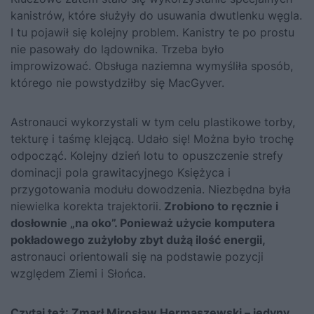
kanistrów, które służyły do usuwania dwutlenku węgla.
I tu pojawił się kolejny problem. Kanistry te po prostu
nie pasowały do lądownika. Trzeba było
improwizować. Obsługa naziemna wymyśliła sposób,
którego nie powstydziłby się MacGyver.
Astronauci wykorzystali w tym celu plastikowe torby,
tekturę i taśmę klejącą. Udało się! Można było trochę
odpocząć. Kolejny dzień lotu to opuszczenie strefy
dominacji pola grawitacyjnego Księżyca i
przygotowania modułu dowodzenia. Niezbędna była
niewielka korekta trajektorii.
Zrobiono to ręcznie i
dosłownie „na oko”. Ponieważ użycie komputera
pokładowego zużyłoby zbyt dużą ilość energii,
astronauci orientowali się na podstawie pozycji
względem Ziemi i Słońca.
Czytaj też:
Zmarł Mirosław Hermaszewski – jedyny