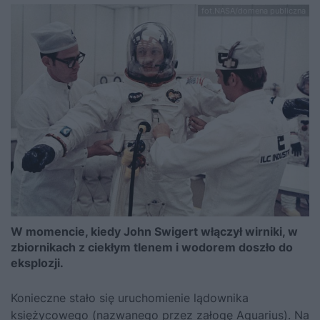
fot.NASA/domena publiczna
W momencie, kiedy John Swigert włączył wirniki, w
zbiornikach z ciekłym tlenem i wodorem doszło do
eksplozji.
Konieczne stało się uruchomienie lądownika
księżycowego (nazwanego przez załogę Aquarius). Na