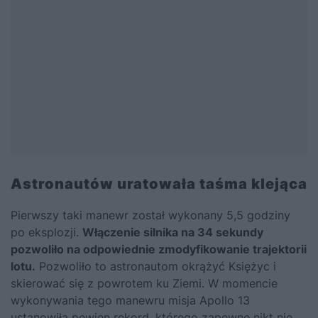
Astronautów uratowała taśma klejąca
Pierwszy taki manewr został wykonany 5,5 godziny
po eksplozji.
Włączenie silnika na 34 sekundy
pozwoliło na odpowiednie zmodyfikowanie trajektorii
lotu.
Pozwoliło to astronautom okrążyć Księżyc i
skierować się z powrotem ku Ziemi. W momencie
wykonywania tego manewru misja Apollo 13
ustanowiła pewien rekord, którego zapewne nikt nie