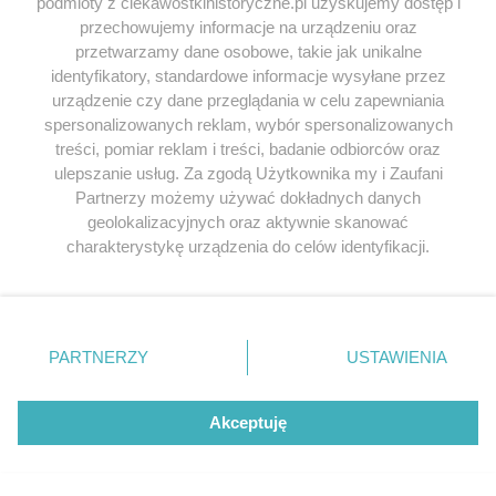
podmioty z ciekawostkihistoryczne.pl uzyskujemy dostęp i
K
napisał/a 11.12.2024
przechowujemy informacje na urządzeniu oraz
przetwarzamy dane osobowe, takie jak unikalne
Nie warto już wracać do tamtych technologii
identyfikatory, standardowe informacje wysyłane przez
które zostały zatracone, łatwiej a może taniej jest
urządzenie czy dane przeglądania w celu zapewniania
już wymyślić na nowo lepszy skafander,
spersonalizowanych reklam, wybór spersonalizowanych
nowoczesny bo nie dość, że tamte są
treści, pomiar reklam i treści, badanie odbiorców oraz
przestarzałe to jeszcze trzeba by je na nowo
ulepszanie usług. Za zgodą Użytkownika my i Zaufani
odtwarzać no po prostu bez sensu
Partnerzy możemy używać dokładnych danych
geolokalizacyjnych oraz aktywnie skanować
Odpowiedz
charakterystykę urządzenia do celów identyfikacji.
Ponieważ cenimy Twoją prywatność, prosimy o zgodę na
korzystanie z tych technologii poprzez kliknięcie
„Akceptuję”. Zgoda jest dobrowolna i zawsze możesz ją
zmienić/wycofać klikając przycisk ustawień prywatności
Jeśli chcesz zgłosić
literówkę lub błąd ortograficzny
PARTNERZY
USTAWIENIA
znajdujący się w lewym dolnym rogu strony
. Niektóre
kliknij TUTAJ
.
rodzaje przetwarzania danych nie wymagają zgody
użytkownika, ale masz prawo sprzeciwić się takiemu
Akceptuję
przetwarzaniu. Preferencje będą miały zastosowania tylko
Przeglądaj książki historyczne w
na tej witrynie.
najlepszych cenach