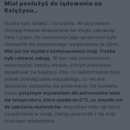
Miał posłużyć do lądowania na
Księżycu…
Trzeba było działać. I to szybko. W nazywanym
Odyseją module dowodzenia nie mogło zabraknąć
tlenu i prądu, bo zachowanie jego sprawności było
niezbędne dla bezpiecznego wylądowania na Ziemi.
Nikt już nie myślał o kontynuowaniu misji. Trzeba
było ratować załogę.
W tym celu postanowiono
wykorzystać zasoby modułu, którym planowano
wylądować na Księżycu. Póki co najistotniejsze było
jednak powyłączanie wszystkiego, co nie jest
absolutnie niezbędne dla przetrwania. Od momentu
awarii
potężnym wyzwaniem dla astronautów stała
się temperatura, która spadła do 0ºC, co zmusiło ich
do założenia skafandrów
. Kłopotliwe stało się także
zaopatrzenie w wodę. Załoga powróciła z tej misji
znacząco odwodniona.