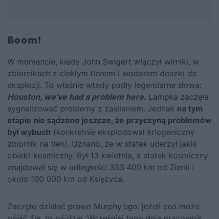
Boom!
W momencie, kiedy John Swigert włączył wirniki, w
zbiornikach z ciekłym tlenem i wodorem doszło do
eksplozji. To właśnie wtedy padły legendarne słowa:
Houston, we’ve had a problem here
.
Lampka zaczęła
sygnalizować problemy z zasilaniem. Jednak
na tym
etapie nie sądzono jeszcze, że przyczyną problemów
był wybuch
(konkretnie eksplodował kriogeniczny
zbiornik na tlen). Uznano, że w statek uderzył jakiś
obiekt kosmiczny. Był 13 kwietnia, a statek kosmiczny
znajdował się w odległości 333 400 km od Ziemi i
około 100 000 km od Księżyca.
Zaczęło działać prawo Murphy’ego: jeżeli coś może
pójść źle, to pójdzie. Wcześniej tego dnia pracownik