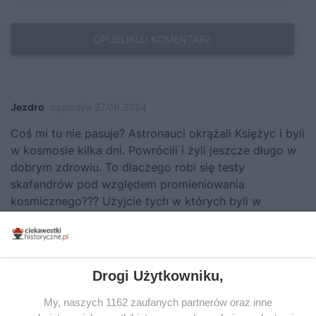
Jezdro
napisał/a 27.08.2024
Coś mi tu nie pasuje? Astronauci okrążali Księżyc i byli
w kosmosie kilka dni. Powrócili i żyli jeszcze długo w
dobrym zdrowiu. To dlaczego robi się testy
skafandrów pod względem promieniowania
kosmicznego??? Użyjcie tych w których byli w
kosmosie kosmonauci w 1969 i później. I dziwicie się
skąd biorą się teorie spiskowe. A o testach
skafandrów ….CISZA???
Drogi Użytkowniku,
Odpowiedz
My, naszych 1162 zaufanych partnerów oraz inne