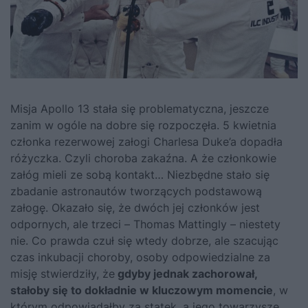
Misja Apollo 13 stała się problematyczna, jeszcze
zanim w ogóle na dobre się rozpoczęła. 5 kwietnia
członka rezerwowej załogi Charlesa Duke’a dopadła
różyczka. Czyli choroba zakaźna. A że członkowie
załóg mieli ze sobą kontakt… Niezbędne stało się
zbadanie astronautów tworzących podstawową
załogę. Okazało się, że dwóch jej członków jest
odpornych, ale trzeci – Thomas Mattingly – niestety
nie. Co prawda czuł się wtedy dobrze, ale szacując
czas inkubacji choroby, osoby odpowiedzialne za
misję stwierdziły, że
gdyby jednak zachorował,
stałoby się to dokładnie w kluczowym momencie
, w
którym odpowiadałby za statek, a jego towarzysze