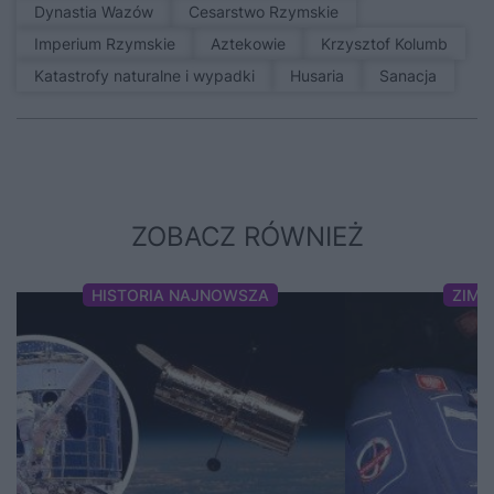
Dynastia Wazów
Cesarstwo Rzymskie
Imperium Rzymskie
Aztekowie
Krzysztof Kolumb
Katastrofy naturalne i wypadki
Husaria
sanacja
ZOBACZ RÓWNIEŻ
HISTORIA NAJNOWSZA
ZIMN