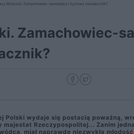
acy Mościcki. Zamachowiec-samobójca i życiowy nieudacznik?
ki. Zamachowiec-sa
acznik?
j Polski wydaje się postacią poważną, wr
 majestat Rzeczypospolitej... Zanim jedn
ywódcą, miał naprawdę niezwykłą młodość