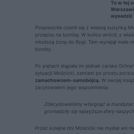
To w tej c
Warszaw
wysadzić 
Pospiesznie ożenił się z własną kuzynką
Mi
przepisu na bombę. W końcu wrócił, z właś
młodszą żonę do Rygi. Tam wynajął małe mi
bomby.
Po piętach stąpała im jednak carska Ochran
sytuacji
Mościcki
, zamiast po prostu porzu
zamachowcem-samobójcą.
W swojej książ
zacytowałem jego wspomnienia:
Zdecydowaliśmy wtargnąć w mundurach 
gromadziły się najwyższe sfery naszych
Przez kolejne dni
Mościcki
nie myślał ani 