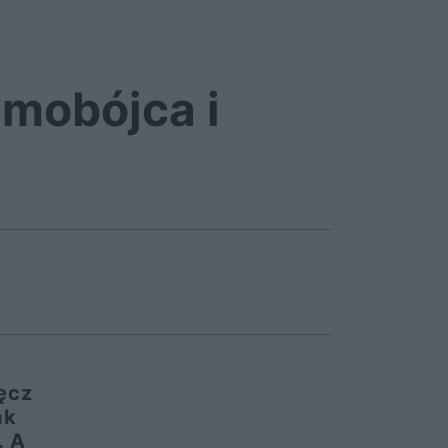
mobójca i
ęcz
ak
. A