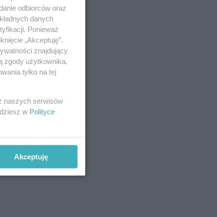
adanie odbiorców oraz
okładnych danych
yfikacji. Ponieważ
knięcie „Akceptuję”.
rywatności znajdujący
ją zgody użytkownika,
wania tylko na tej
 z naszych serwisów
jdziesz w
Polityce
Akceptuję