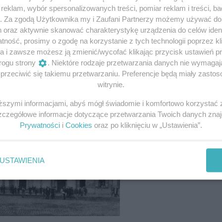
eklam, wybór spersonalizowanych treści, pomiar reklam i treści, b
g. Za zgodą Użytkownika my i Zaufani Partnerzy możemy używać d
h oraz aktywnie skanować charakterystykę urządzenia do celów ident
ność, prosimy o zgodę na korzystanie z tych technologii poprzez kli
a i zawsze możesz ją zmienić/wycofać klikając przycisk ustawień p
rogu strony
. Niektóre rodzaje przetwarzania danych nie wymaga
rzeciwić się takiemu przetwarzaniu. Preferencje będą miały zastoso
witrynie.
iższymi informacjami, abyś mógł świadomie i komfortowo korzystać
Szczegółowe informacje dotyczące przetwarzania Twoich danych zna
Prywatności
i
Cookies
oraz po kliknięciu w „Ustawienia”.
USTAWIENIA