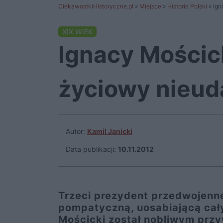
CiekawostkiHistoryczne.pl
»
Miejsce
»
Historia Polski
»
Ign
XIX WIEK
Ignacy Mościc
życiowy nieud
Autor:
Kamil Janicki
Data publikacji:
10.11.2012
Trzeci prezydent przedwojenne
pompatyczną, uosabiającą cały
Mościcki został nobliwym prz