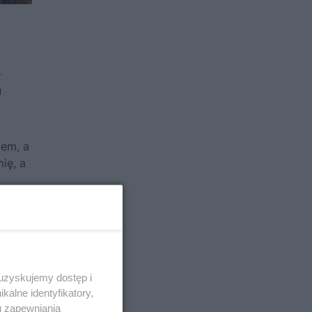
-
u
iem, a
ię, a
 uzyskujemy dostęp i
alne identyfikatory,
u zapewniania