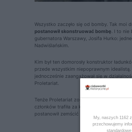
Wszystko zaczęło się od bomby. Tak moi d
postanowił skonstruować bombę
. I to ni
gubernatora Warszawy, Josifa Hurko: jedne
Nadwiślańskim.
Kim był ten domorosły konstruktor ładun
przede wszystkim niepoprawnym idealistą. O
jednocześnie zaangażował się w działalnoś
Proletariat.
Tenże Proletariat został na początku lat 90
członków trafiła za kratki. Akurat
Ignacy Mo
postanowił zemścić się na zaborcy.
My, naszych 1162 za
przechowujemy infor
standardowe 