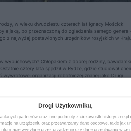
rodzy, w wieku dwudziestu czterech lat
Ignacy Mościcki
e byle jaką, bo przeznaczoną do zgładzenia samego generał
go z najwyżej postawionych urzędników rosyjskich w Kraj
ków wybuchowych? Chłopakiem z dobrej rodziny, bawidamk
statnie cztery lata spędził w Rydze, gdzie studiował chem
ć wywrotowej organizacji robotniczej znanej jako Drugi
. XIX wieku rozbity przez carską policję, a większość jego
Drogi Użytkowniku,
ścicki
pozostał na wolności i razem z dwoma kolegami
ufanych partnerów oraz inne podmioty z ciekawostkihistoryczne.pl
macje na urządzeniu oraz przetwarzamy dane osobowe, takie jak unik
informacje wysyłane przez urządzenie czy dane przeglądania w cel