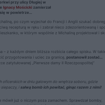
erkwi przy ulicy Długiej w
ie
Ignacy Mościcki
zamierzał
się w powietrze…
chalin
ą, po czym wyjechał do Francji i Anglii szukać dobre
ciwą recepturą w ręku i zabrał nieco zdezorientowaną i sp
eszkanko, w którym wspólnie z Michaliną projektował i sk
a – z każdym dniem bliższa rozbicia całego spisku. W taki
cić przygotowania i uciec za granicę,
postanowił zostać…
ce zatytułowanej „Pierwsze damy II Rzeczpospolitej”
oficerskich w dniu galowym do wnętrza soboru, gdzie
 siepaczy, i
salwą bomb ich powitać, ginąc razem z nimi!
nie mówił już o niczym poza zamachem. Sprawdzał bomby,