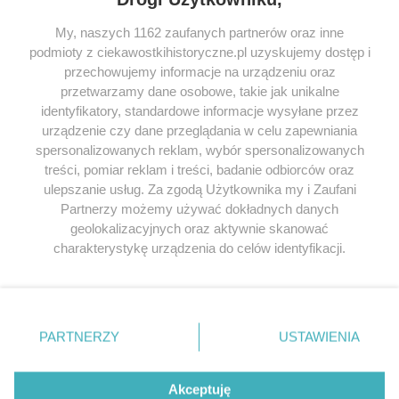
My, naszych 1162 zaufanych partnerów oraz inne
podmioty z ciekawostkihistoryczne.pl uzyskujemy dostęp i
SERWIS
przechowujemy informacje na urządzeniu oraz
przetwarzamy dane osobowe, takie jak unikalne
SPOŁECZNOŚĆ
identyfikatory, standardowe informacje wysyłane przez
WSPÓŁPRACA
urządzenie czy dane przeglądania w celu zapewniania
spersonalizowanych reklam, wybór spersonalizowanych
KONTAKT
treści, pomiar reklam i treści, badanie odbiorców oraz
ulepszanie usług. Za zgodą Użytkownika my i Zaufani
Partnerzy możemy używać dokładnych danych
geolokalizacyjnych oraz aktywnie skanować
ODWIEDŹ RÓWNIEŻ:
charakterystykę urządzenia do celów identyfikacji.
Ponieważ cenimy Twoją prywatność, prosimy o zgodę na
korzystanie z tych technologii poprzez kliknięcie
„Akceptuję”. Zgoda jest dobrowolna i zawsze możesz ją
zmienić/wycofać klikając przycisk ustawień prywatności
PARTNERZY
USTAWIENIA
znajdujący się w lewym dolnym rogu strony
. Niektóre
Lubimyczytac.pl • Największy serwis o
książkach
Twojahistoria.pl • Historia jakiej nie znasz
rodzaje przetwarzania danych nie wymagają zgody
użytkownika, ale masz prawo sprzeciwić się takiemu
Akceptuję