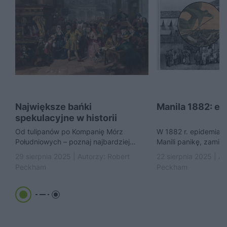
Największe bańki
Manila 1882: ep
spekulacyjne w historii
Od tulipanów po Kompanię Mórz
W 1882 r. epidemia 
Południowych – poznaj najbardziej
Manili panikę, zamie
szalone spekulacje, które zrujnowały
obcokrajowcom i trag
29 sierpnia 2025 | Autorzy:
Robert
22 sierpnia 2025 | A
fortuny i wstrząsnęły historią finansów.
Europejczyków i Chi
Peckham
Peckham