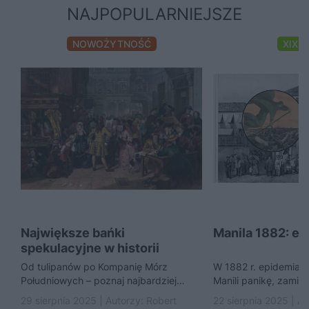
NAJPOPULARNIEJSZE
NOWOŻYTNOŚĆ
XIX 
Największe bańki
Manila 1882: ep
spekulacyjne w historii
Od tulipanów po Kompanię Mórz
W 1882 r. epidemia 
Południowych – poznaj najbardziej
Manili panikę, zamie
szalone spekulacje, które zrujnowały
obcokrajowcom i trag
29 sierpnia 2025 | Autorzy:
Robert
22 sierpnia 2025 | A
fortuny i wstrząsnęły historią finansów.
Europejczyków i Chi