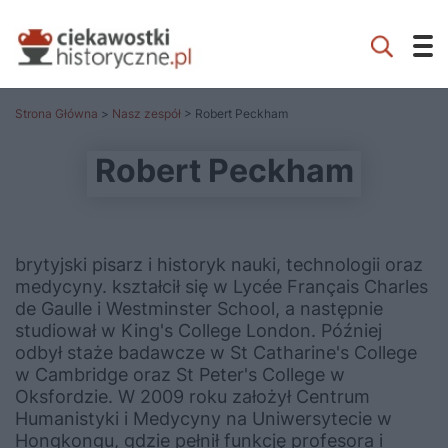
Strona Główna
>
Nasz zespół
> Robert Peckham
Robert Peckham
brytyjski pisarz i historyk nauki, technologii oraz
medycyny. kształcił się w Lycée Français Charles
de Gaulle i Westminster School, a następnie
studiował w King's College London. Później
odbył staże badawcze w St Catharine's College
w Cambridge oraz St Peter's College w
Oksfordzie. W 2009 roku założył Centrum
Humanistyki i Medycyny na Uniwersytecie w
Hongkongu, gdzie pełnił funkcję profesora i