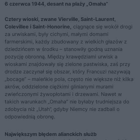
6 czerwca 1944, desant na plaży „Omaha”
Cztery wioski, zwane Vierville, Saint-Laurent,
Colevillee i Saint-Honorine,
ciągnące się wokół drogi
za urwiskami, były cichymi, małymi domami
farmerskimi, każdy zbudowany z wielkich głazów z
dziedzińcem w środku – stanowiły godną uznania
pozycję obronną. Między krawędziami urwisk a
wioskami znajdowały się zielone pastwiska, zaś przy
drodze zaczynał się obszar, który Francuzi nazywają
„bocage” – maleńkie pola, często nie większe niż kilka
akrów, oddzielone ciężkimi glinianymi murami
zwieńczonymi żywopłotami i drzewami. Nawet w
takich warunkach „Omaha” nie byłaby trudniejsza do
zdobycia niż „Utah”, gdyby Niemcy nie zadbali o
odpowiednią obronę.
Największym błędem alianckich służb