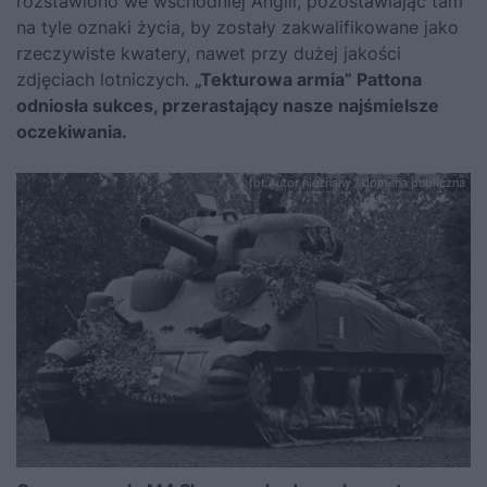
rozstawiono we wschodniej Anglii, pozostawiając tam
na tyle oznaki życia, by zostały zakwalifikowane jako
rzeczywiste kwatery, nawet przy dużej jakości
zdjęciach lotniczych.
„Tekturowa armia” Pattona
odniosła sukces, przerastający nasze najśmielsze
oczekiwania.
fot.Autor nieznany / domena publiczna