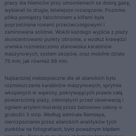
pracy dla Niemców przy umocnieniach za dobrą gażę,
wybierali to drugie, łatwiejsze rozwiązanie. Pozioma
półka pomiędzy falochronem a klifami była
poprzecinana rowami przeciwczołgowymi i
zaminowana solidnie. Wokół każdego wyjścia z plaży
skoncentrowano punkty obronne, a wzdłuż krawędzi
urwiska rozmieszczono stanowiska karabinów
maszynowych, system okopów, oraz mobilne działa
75 mm, jak również 88 mm.
Najbardziej niebezpieczne dla sił alianckich było
rozmieszczenie karabinów maszynowych, sprytnie
wkopanych w wąwozy, pokrywających prawie całą
powierzchnię plaży, osłoniętych przed obserwacją i
ogniem artylerii morskiej przez betonowe osłony o
grubości 3 stóp. Według admirała Ramsaya,
nierozpoznanie przez alianckich analityków tych
punktów na fotografiach, było poważnym błędem