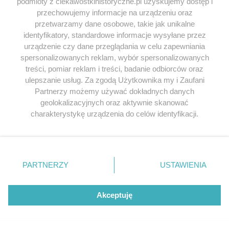
podmioty z ciekawostkihistoryczne.pl uzyskujemy dostęp i
(Fundacja Historia PL, 2025).
przechowujemy informacje na urządzeniu oraz
przetwarzamy dane osobowe, takie jak unikalne
identyfikatory, standardowe informacje wysyłane przez
urządzenie czy dane przeglądania w celu zapewniania
spersonalizowanych reklam, wybór spersonalizowanych
treści, pomiar reklam i treści, badanie odbiorców oraz
ulepszanie usług. Za zgodą Użytkownika my i Zaufani
Partnerzy możemy używać dokładnych danych
geolokalizacyjnych oraz aktywnie skanować
charakterystykę urządzenia do celów identyfikacji.
Ponieważ cenimy Twoją prywatność, prosimy o zgodę na
korzystanie z tych technologii poprzez kliknięcie
„Akceptuję”. Zgoda jest dobrowolna i zawsze możesz ją
zmienić/wycofać klikając przycisk ustawień prywatności
PARTNERZY
USTAWIENIA
znajdujący się w lewym dolnym rogu strony
. Niektóre
rodzaje przetwarzania danych nie wymagają zgody
użytkownika, ale masz prawo sprzeciwić się takiemu
Akceptuję
przetwarzaniu. Preferencje będą miały zastosowania tylko
na tej witrynie.