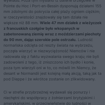
wywiadu. Poza tym myślano iż baterie brzegowe w
Pointe du Hoc i Port-en-Bessin dysponują działami 155
mm zdolnymi do pokrycia całej plaży ogniem ciężkim;
w rzeczywistości znajdowały się tam działa nie
większe niż 88 mm.
Wiele 47 mm działek z wieżyczek
z francuskich czołgów było wkopanych w
zabetonowaną ziemię wraz z moździerzami piechoty
do 90 mm, dając szerokie pole ostrzału.
Ludność
normańska odcięta od reszty świata na wybrzeżu,
poczęła wierzyć w niezwyciężoność Niemców i nie
radowała się z faktu wyzwalania swego kraju; nie byli
zadowoleni z tego, iż zniszczono ich bydło i konie,
poza tym wierzyli oni w to, co mówili im Niemcy, że
desant w Normandii jest kolejną małą akcją, taką jak ta
pod Dieppe i że wkrótce zostanie on zlikwidowany.
Ci w strefie przybrzeżnej wydawali się ponurzy i
niechętni do współpracy z żołnierzami brytyjskimi i
amerykańskimi, w przeciwieństwie do ludności w