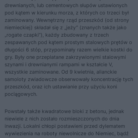
drewnianych, lub cementowych słupów ustawionych
pod kątem w kierunku morza, z których co trzeci był
zaminowany. Wewnętrzny rząd przeszkód (od strony
niemieckiej) składał się z „jeży” (znanych także jako
„rogate czapki”), każdy zbudowany z trzech
zespawanych pod kątem prostym stalowych prętów o
długości 6 stóp, przypominały razem wielkie kostki do
gry. Były one przeplatane zakrzywionymi stalowymi
szynami i drewnianymi rampami w kształcie V,
wszystkie zaminowane. Od 9 kwietnia, alianckie
samoloty zwiadowcze obserwowały koncentrację tych
przeszkód, oraz ich ustawianie przy użyciu koni
pociągowych.
Powstały także kwadratowe bloki z betonu, jednak
niewiele z nich zostało rozmieszczonych do dnia
inwazji. Lokalni chłopi postawieni przed dylematem
wywiezienia na roboty niewolnicze do Niemiec, bądź