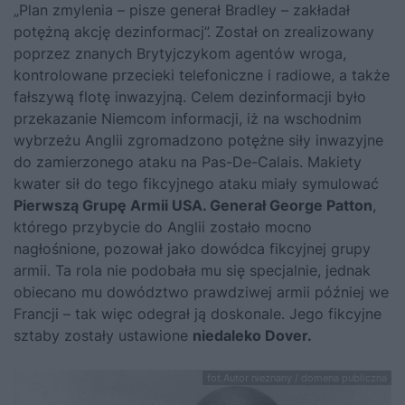
„Plan zmylenia – pisze generał Bradley – zakładał
potężną akcję dezinformacj”. Został on zrealizowany
poprzez znanych Brytyjczykom agentów wroga,
kontrolowane przecieki telefoniczne i radiowe, a także
fałszywą flotę inwazyjną. Celem dezinformacji było
przekazanie Niemcom informacji, iż na wschodnim
wybrzeżu Anglii zgromadzono potężne siły inwazyjne
do zamierzonego ataku na Pas-De-Calais. Makiety
kwater sił do tego fikcyjnego ataku miały symulować
Pierwszą Grupę Armii USA. Generał George Patton
,
którego przybycie do Anglii zostało mocno
nagłośnione, pozował jako dowódca fikcyjnej grupy
armii. Ta rola nie podobała mu się specjalnie, jednak
obiecano mu dowództwo prawdziwej armii później we
Francji – tak więc odegrał ją doskonale. Jego fikcyjne
sztaby zostały ustawione
niedaleko Dover.
fot.Autor nieznany / domena publiczna