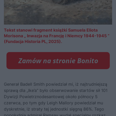
Tekst stanowi fragment książki Samuela Eliota
Morisona „ Inwazja na Francję i Niemcy 1944-1945 ”
(Fundacja Historia PL, 2025).
Generał Badell Smith powiedział mi, iż najtrudniejszą
sprawą dla „Ike’a” było obserwowanie startów sił 101
Dywizji Powietrznodesantowej około północy 5
czerwca, po tym gdy Leigh Mallory powiedział mu
dyskretnie, iż straty tej jednostki sięgną 86%. Tego
popołudnia admirał Ramsay wydał specjalny rozkaz