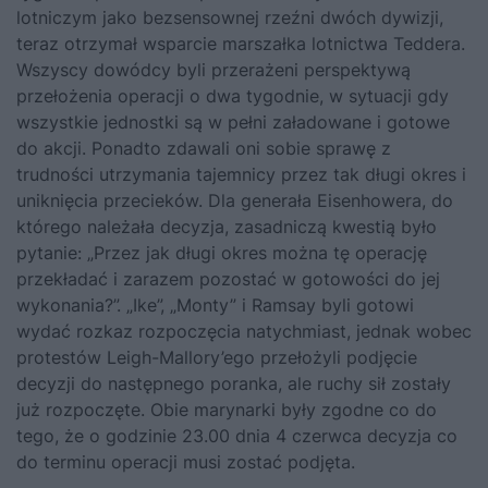
lotniczym jako bezsensownej rzeźni dwóch dywizji,
teraz otrzymał wsparcie marszałka lotnictwa Teddera.
Wszyscy dowódcy byli przerażeni perspektywą
przełożenia operacji o dwa tygodnie, w sytuacji gdy
wszystkie jednostki są w pełni załadowane i gotowe
do akcji. Ponadto zdawali oni sobie sprawę z
trudności utrzymania tajemnicy przez tak długi okres i
uniknięcia przecieków. Dla generała Eisenhowera, do
którego należała decyzja, zasadniczą kwestią było
pytanie: „Przez jak długi okres można tę operację
przekładać i zarazem pozostać w gotowości do jej
wykonania?”. „Ike”, „Monty” i Ramsay byli gotowi
wydać rozkaz rozpoczęcia natychmiast, jednak wobec
protestów Leigh-Mallory’ego przełożyli podjęcie
decyzji do następnego poranka, ale ruchy sił zostały
już rozpoczęte. Obie marynarki były zgodne co do
tego, że o godzinie 23.00 dnia 4 czerwca decyzja co
do terminu operacji musi zostać podjęta.