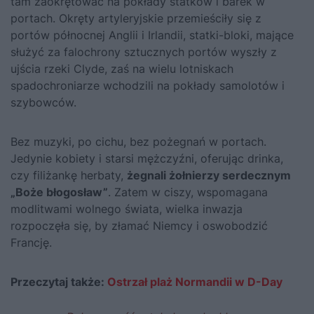
tam zaokrętować na pokłady statków i barek w
portach. Okręty artyleryjskie przemieściły się z
portów północnej Anglii i Irlandii, statki-bloki, mające
służyć za falochrony sztucznych portów wyszły z
ujścia rzeki Clyde, zaś na wielu lotniskach
spadochroniarze wchodzili na pokłady samolotów i
szybowców.
Bez muzyki, po cichu, bez pożegnań w portach.
Jedynie kobiety i starsi mężczyźni, oferując drinka,
czy filiżankę herbaty,
żegnali żołnierzy serdecznym
„Boże błogosław”
. Zatem w ciszy, wspomagana
modlitwami wolnego świata, wielka inwazja
rozpoczęła się, by złamać Niemcy i oswobodzić
Francję.
Przeczytaj także:
Ostrzał plaż Normandii w D-Day