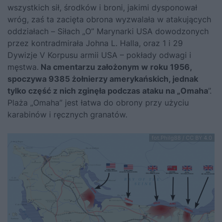
wszystkich sił, środków i broni, jakimi dysponował
wróg, zaś ta zacięta obrona wyzwalała w atakujących
oddziałach – Siłach „O” Marynarki USA dowodzonych
przez kontradmirała Johna L. Halla, oraz 1 i 29
Dywizje V Korpusu armii USA – pokłady odwagi i
męstwa.
Na cmentarzu założonym w roku 1956,
spoczywa 9385 żołnierzy amerykańskich, jednak
tylko część z nich zginęła podczas ataku na „Omaha
”.
Plaża „Omaha” jest łatwa do obrony przy użyciu
karabinów i ręcznych granatów.
fot.Philg88 / CC BY 4.0