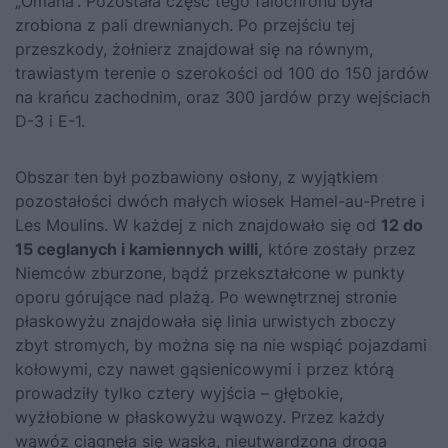
„Omaha”. Pozostała część tego falochronu była
zrobiona z pali drewnianych. Po przejściu tej
przeszkody, żołnierz znajdował się na równym,
trawiastym terenie o szerokości od 100 do 150 jardów
na krańcu zachodnim, oraz 300 jardów przy wejściach
D-3 i E-1.
Obszar ten był pozbawiony osłony, z wyjątkiem
pozostałości dwóch małych wiosek Hamel-au-Pretre i
Les Moulins. W każdej z nich znajdowało się od
12 do
15 ceglanych i kamiennych willi,
które zostały przez
Niemców zburzone, bądź przekształcone w punkty
oporu górujące nad plażą. Po wewnętrznej stronie
płaskowyżu znajdowała się linia urwistych zboczy
zbyt stromych, by można się na nie wspiąć pojazdami
kołowymi, czy nawet gąsienicowymi i przez którą
prowadziły tylko cztery wyjścia – głębokie,
wyżłobione w płaskowyżu wąwozy. Przez każdy
wąwóz ciągnęła się wąska, nieutwardzona droga