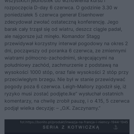
wszystkich jednostek do wznowienia kursu i
rozpoczęcia D-day 6 czerwca. O godzinie 3.30 w
poniedziałek 5 czerwca generał Eisenhower
zdecydował zwołać ostateczną konferencję. Jego
barak cały trząsł się od wiatru, deszcz ciągle padał,
ale najgorsze już minęło. Komandor Stagg
przewidywał korzystny interwał pogodowy na okres 2
dni, począwszy od poranka 6 czerwca, ze zmiennymi
wiatrami północno-zachodnimi, skręcającymi na
południowy zachód, zachmurzenie z podstawą na
wysokości 1000 stóp, oraz fale wysokości 2 stóp przy
przeciwległym brzegu. Nie był w stanie przewidywać
pogody poza 6 czerwca. Leigh-Mallory zgodził się, iż
ryzyko musi zostać podjęte.Ike” wysłuchał ostatnich
komentarzy, na chwilę zrobił pauzę, i o 4.15, 5 czerwca
podjął wielka decyzję: – „O.K. Zaczynamy.”
fot.https://bonito.pl/produkt/inwazja-na-francja-i-niemcy-1944-1945