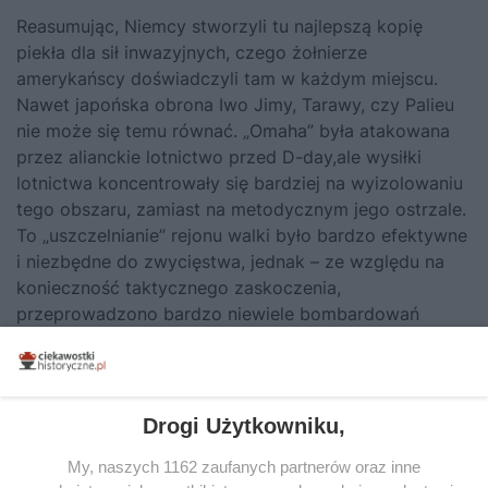
Reasumując, Niemcy stworzyli tu najlepszą kopię
piekła dla sił inwazyjnych, czego żołnierze
amerykańscy doświadczyli tam w każdym miejscu.
Nawet japońska obrona Iwo Jimy, Tarawy, czy Palieu
nie może się temu równać. „Omaha” była atakowana
przez alianckie lotnictwo przed D-day,ale wysiłki
lotnictwa koncentrowały się bardziej na wyizolowaniu
tego obszaru, zamiast na metodycznym jego ostrzale.
To „uszczelnianie” rejonu walki było bardzo efektywne
i niezbędne do zwycięstwa, jednak – ze względu na
konieczność taktycznego zaskoczenia,
przeprowadzono bardzo niewiele bombardowań
samej obrony, a marynarka z tego samego powodu nie
otrzymała wystarczająco dużo czasu na zniszczenie
bezpośrednie umocnień przeciwnika.
Drogi Użytkowniku,
Tekst stanowi fragment książki Samuela Eliota
My, naszych 1162 zaufanych partnerów oraz inne
Morisona „ Inwazja na Francję i Niemcy 1944-1945 ”