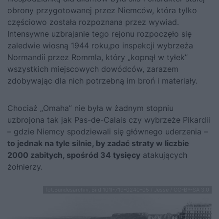
obrony przygotowanej przez Niemców, która tylko
częściowo została rozpoznana przez wywiad.
Intensywne uzbrajanie tego rejonu rozpoczęło się
zaledwie wiosną 1944 roku,po inspekcji wybrzeża
Normandii przez Rommla, który „kopnął w tyłek”
wszystkich miejscowych dowódców, zarazem
zdobywając dla nich potrzebną im broń i materiały.
Chociaż „Omaha” nie była w żadnym stopniu
uzbrojona tak jak Pas-de-Calais czy wybrzeże Pikardii
– gdzie Niemcy spodziewali się głównego uderzenia –
to jednak na tyle silnie, by zadać straty w liczbie
2000 zabitych, spośród 34 tysięcy
atakujących
żołnierzy.
fot.Bundesarchiv, Bild 101I-719-0240-05 / Jesse / CC-BY-SA 3.0