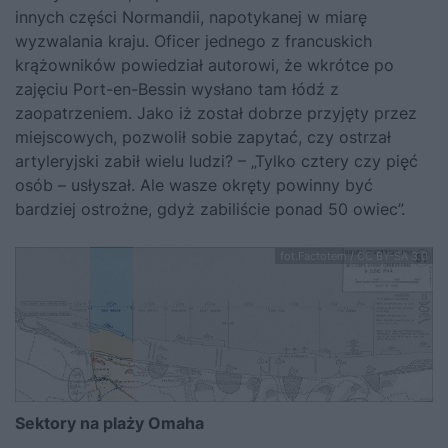
innych części Normandii, napotykanej w miarę
wyzwalania kraju. Oficer jednego z francuskich
krążowników powiedział autorowi, że wkrótce po
zajęciu Port-en-Bessin wysłano tam łódź z
zaopatrzeniem. Jako iż został dobrze przyjęty przez
miejscowych, pozwolił sobie zapytać, czy ostrzał
artyleryjski zabił wielu ludzi? – „Tylko cztery czy pięć
osób – usłyszał. Ale wasze okręty powinny być
bardziej ostrożne, gdyż zabiliście ponad 50 owiec”.
fot.Factotem / CC BY-SA 3.0
Sektory na plaży Omaha