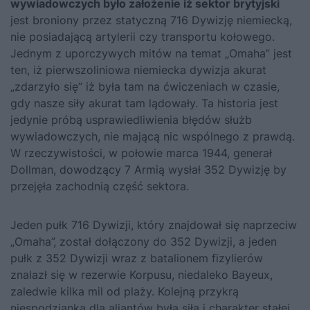
wywiadowczych było założenie iż sektor brytyjski
jest broniony przez statyczną 716 Dywizję niemiecką,
nie posiadającą artylerii czy transportu kołowego.
Jednym z uporczywych mitów na temat „Omaha” jest
ten, iż pierwszoliniowa niemiecka dywizja akurat
„zdarzyło się” iż była tam na ćwiczeniach w czasie,
gdy nasze siły akurat tam lądowały. Ta historia jest
jedynie próbą usprawiedliwienia błędów służb
wywiadowczych, nie mającą nic wspólnego z prawdą.
W rzeczywistości, w połowie marca 1944, generał
Dollman, dowodzący 7 Armią wysłał 352 Dywizję by
przejęła zachodnią część sektora.
Jeden pułk 716 Dywizji, który znajdował się naprzeciw
„Omaha”, został dołączony do 352 Dywizji, a jeden
pułk z 352 Dywizji wraz z batalionem fizylierów
znalazł się w rezerwie Korpusu, niedaleko Bayeux,
zaledwie kilka mil od plaży. Kolejną przykrą
niespodzianką dla aliantów była siła i charakter stałej