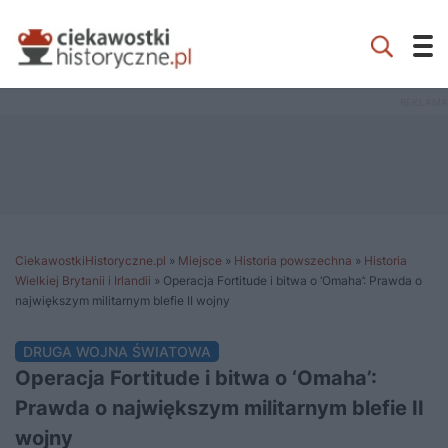
CiekawostkiHistoryczne.pl
»
Miejsce
»
Historia powszechna
»
Historia
Wielkiej Brytanii i Irlandii
»
Operacja Fortitude i bitwa o ‘Omaha’: Prawda o
największym militarnym blefie II wojny
DRUGA WOJNA ŚWIATOWA
Operacja Fortitude i bitwa o ‘Omaha’:
Prawda o największym militarnym blefie II
wojny