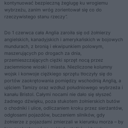
kontynuować bezpieczną żeglugę ku wrogiemu
wybrzeżu, zanim wróg zorientował się co do
rzeczywistego stanu rzeczy”.
Do 1 czerwca cała Anglia zaroiła się od żołnierzy
angielskich, kanadyjskich i amerykańskich w bojowych
mundurach, z bronią i ekwipunkiem polowym,
maszerujących po drogach za dnia,
przemieszczających ciężki sprzęt nocą przez
zaciemnione wioski i miasta. Niezliczone kolumny
wojsk i konwoje ciężkiego sprzętu tłoczyły się do
portów zaokrętowania pomiędzy wschodnią Anglią, a
ujściem Tamizy oraz wzdłuż południowego wybrzeża i
kanału Bristol. Całymi nocami nie dało się słyszeć
żadnego dźwięku, poza stukotem żołnierskich butów
o chodniki i ulice, odliczaniem kroku przez sierżantów,
odgłosami pojazdów, buczeniem silników, gdy
żołnierze z pojazdami zmierzali w kierunku morza – by