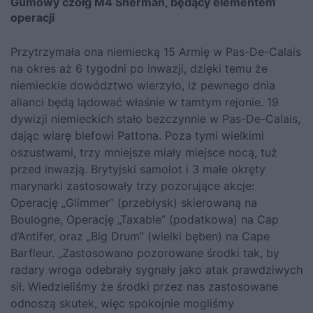
Gumowy czołg M4 Sherman, będący elementem
operacji
Przytrzymała ona niemiecką 15 Armię w Pas-De-Calais
na okres aż 6 tygodni po inwazji, dzięki temu że
niemieckie dowództwo wierzyło, iż pewnego dnia
alianci będą lądować właśnie w tamtym rejonie. 19
dywizji niemieckich stało bezczynnie w Pas-De-Calais,
dając wiarę blefowi Pattona. Poza tymi wielkimi
oszustwami, trzy mniejsze miały miejsce nocą, tuż
przed inwazją. Brytyjski samolot i 3 małe okręty
marynarki zastosowały trzy pozorujące akcje:
Operację „Glimmer” (przebłysk) skierowaną na
Boulogne, Operację „Taxable” (podatkowa) na Cap
d’Antifer, oraz „Big Drum” (wielki bęben) na Cape
Barfleur. „Zastosowano pozorowane środki tak, by
radary wroga odebrały sygnały jako atak prawdziwych
sił. Wiedzieliśmy że środki przez nas zastosowane
odnoszą skutek, więc spokojnie mogliśmy