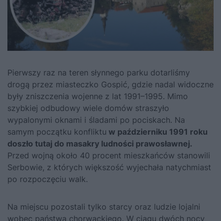
Pierwszy raz na teren słynnego parku dotarliśmy
drogą przez miasteczko Gospić, gdzie nadal widoczne
były zniszczenia wojenne z lat 1991–1995. Mimo
szybkiej odbudowy wiele domów straszyło
wypalonymi oknami i śladami po pociskach. Na
samym początku konfliktu
w październiku 1991 roku
doszło tutaj do masakry ludności prawosławnej.
Przed wojną około 40 procent mieszkańców stanowili
Serbowie, z których większość wyjechała natychmiast
po rozpoczęciu walk.
Na miejscu pozostali tylko starcy oraz ludzie lojalni
wobec państwa chorwackiego. W ciągu dwóch nocy