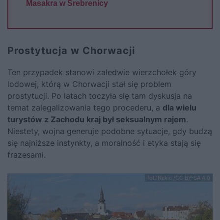
Masakra w Srebrenicy
Prostytucja w Chorwacji
Ten przypadek stanowi zaledwie wierzchołek góry
lodowej, którą w Chorwacji stał się problem
prostytucji. Po latach toczyła się tam dyskusja na
temat zalegalizowania tego procederu, a
dla wielu
turystów z Zachodu kraj był seksualnym rajem
.
Niestety, wojna generuje podobne sytuacje, gdy budzą
się najniższe instynkty, a moralność i etyka stają się
frazesami.
fot.INekic /CC BY-SA 4.0