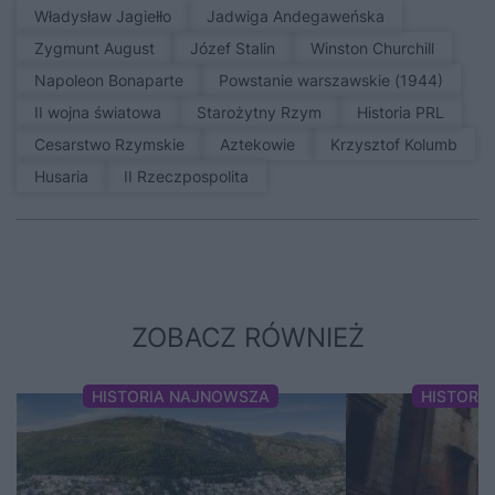
Władysław Jagiełło
Jadwiga Andegaweńska
Zygmunt August
Józef Stalin
Winston Churchill
Napoleon Bonaparte
Powstanie warszawskie (1944)
II wojna światowa
Starożytny Rzym
Historia PRL
Cesarstwo Rzymskie
Aztekowie
Krzysztof Kolumb
Husaria
II Rzeczpospolita
ZOBACZ RÓWNIEŻ
HISTORIA NAJNOWSZA
HISTORI