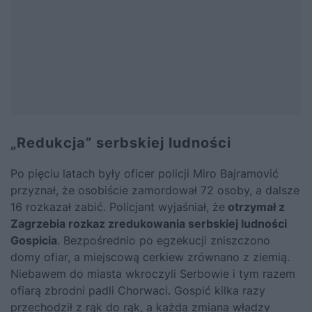
„Redukcja” serbskiej ludności
Po pięciu latach były oficer policji Miro Bajramović
przyznał, że osobiście zamordował 72 osoby, a dalsze
16 rozkazał zabić. Policjant wyjaśniał, że
otrzymał z
Zagrzebia rozkaz zredukowania serbskiej ludności
Gospicia
. Bezpośrednio po egzekucji zniszczono
domy ofiar, a miejscową cerkiew zrównano z ziemią.
Niebawem do miasta wkroczyli Serbowie i tym razem
ofiarą zbrodni padli Chorwaci. Gospić kilka razy
przechodził z rąk do rąk, a każda zmiana władzy