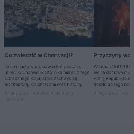
Co zwiedzić w Chorwacji?
Przyczyny woj
Jakie miasta warto odwiedzić podczas
W latach 1991–1995 
urlopu w Chorwacji? Oto kilka miejsc z tego
wojna domowa międz
słonecznego kraju, które zachwycają
Armią Republiki Serb
architekturą, krajobrazami oraz historią.
doszło do tego brat
8 maja 2025 | Autorzy:
Anna Baron-
5 maja 2025 | Autor
Jaworska