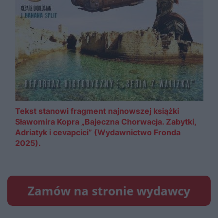
Tekst stanowi fragment najnowszej książki
Sławomira Kopra „Bajeczna Chorwacja. Zabytki,
Adriatyk i cevapcici” (Wydawnictwo Fronda
2025).