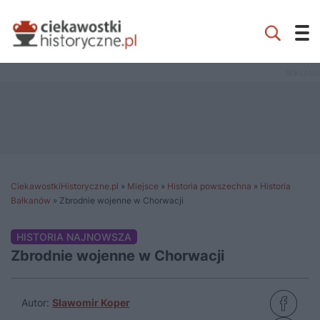
CiekawostkiHistoryczne.pl
»
Miejsce
»
Historia powszechna
»
Historia
Bałkanów
»
Zbrodnie wojenne w Chorwacji
HISTORIA NAJNOWSZA
Zbrodnie wojenne w Chorwacji
Autor:
Sławomir Koper