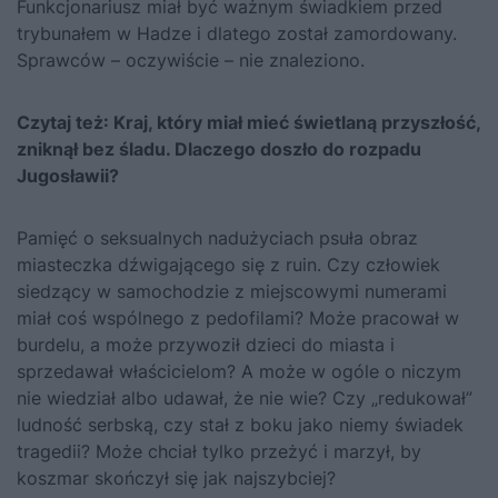
Funkcjonariusz miał być ważnym świadkiem przed
trybunałem w Hadze i dlatego został zamordowany.
Sprawców – oczywiście – nie znaleziono.
Czytaj też:
Kraj, który miał mieć świetlaną przyszłość,
zniknął bez śladu. Dlaczego doszło do rozpadu
Jugosławii?
Pamięć o seksualnych nadużyciach psuła obraz
miasteczka dźwigającego się z ruin. Czy człowiek
siedzący w samochodzie z miejscowymi numerami
miał coś wspólnego z pedofilami? Może pracował w
burdelu, a może przywoził dzieci do miasta i
sprzedawał właścicielom? A może w ogóle o niczym
nie wiedział albo udawał, że nie wie? Czy „redukował”
ludność serbską, czy stał z boku jako niemy świadek
tragedii? Może chciał tylko przeżyć i marzył, by
koszmar skończył się jak najszybciej?