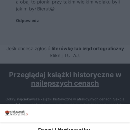
a obaj to pionki przy takim wielkim wolaku byli
jakim był Bierut😁
Odpowiedz
Jeśli chcesz zgłosić
literówkę lub błąd ortograficzny
kliknij TUTAJ
.
Przeglądaj książki historyczne w
najlepszych cenach
Odkryj najciekawsze książki historyczne w atrakcyjnych cenach. Sekcja
powstała we współpracy z Lubimyczytac.pl, największą społecznością
miłośników literatury w Polsce – dzięki temu możesz wybierać spośród
tytułów najwyżej ocenianych przez czytelników.