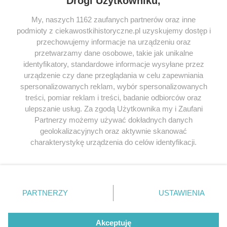
Drogi Użytkowniku,
My, naszych 1162 zaufanych partnerów oraz inne
podmioty z ciekawostkihistoryczne.pl uzyskujemy dostęp i
SERWIS
przechowujemy informacje na urządzeniu oraz
przetwarzamy dane osobowe, takie jak unikalne
SPOŁECZNOŚĆ
identyfikatory, standardowe informacje wysyłane przez
WSPÓŁPRACA
urządzenie czy dane przeglądania w celu zapewniania
spersonalizowanych reklam, wybór spersonalizowanych
KONTAKT
treści, pomiar reklam i treści, badanie odbiorców oraz
ulepszanie usług. Za zgodą Użytkownika my i Zaufani
Partnerzy możemy używać dokładnych danych
geolokalizacyjnych oraz aktywnie skanować
ODWIEDŹ RÓWNIEŻ:
charakterystykę urządzenia do celów identyfikacji.
Ponieważ cenimy Twoją prywatność, prosimy o zgodę na
korzystanie z tych technologii poprzez kliknięcie
„Akceptuję”. Zgoda jest dobrowolna i zawsze możesz ją
zmienić/wycofać klikając przycisk ustawień prywatności
PARTNERZY
USTAWIENIA
znajdujący się w lewym dolnym rogu strony
. Niektóre
Lubimyczytac.pl • Największy serwis o
książkach
Twojahistoria.pl • Historia jakiej nie znasz
rodzaje przetwarzania danych nie wymagają zgody
użytkownika, ale masz prawo sprzeciwić się takiemu
Akceptuję