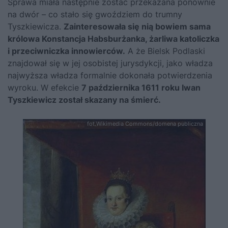
Sprawa miała następnie zostać przekazana ponownie
na dwór – co stało się gwoździem do trumny
Tyszkiewicza.
Zainteresowała się nią bowiem sama
królowa Konstancja Habsburżanka, żarliwa katoliczka
i przeciwniczka innowierców.
A że Bielsk Podlaski
znajdował się w jej osobistej jurysdykcji, jako władza
najwyższa władza formalnie dokonała potwierdzenia
wyroku. W efekcie
7 października 1611 roku Iwan
Tyszkiewicz został skazany na śmierć.
fot.Wikimedia Commons/domena publiczna