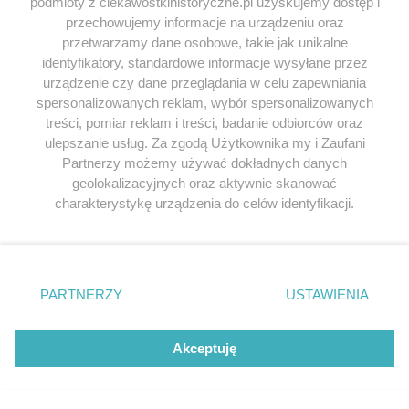
podmioty z ciekawostkihistoryczne.pl uzyskujemy dostęp i
SERWIS
przechowujemy informacje na urządzeniu oraz
przetwarzamy dane osobowe, takie jak unikalne
SPOŁECZNOŚĆ
identyfikatory, standardowe informacje wysyłane przez
urządzenie czy dane przeglądania w celu zapewniania
WSPÓŁPRACA
spersonalizowanych reklam, wybór spersonalizowanych
KONTAKT
treści, pomiar reklam i treści, badanie odbiorców oraz
ulepszanie usług. Za zgodą Użytkownika my i Zaufani
Partnerzy możemy używać dokładnych danych
geolokalizacyjnych oraz aktywnie skanować
charakterystykę urządzenia do celów identyfikacji.
ODWIEDŹ RÓWNIEŻ:
Ponieważ cenimy Twoją prywatność, prosimy o zgodę na
korzystanie z tych technologii poprzez kliknięcie
„Akceptuję”. Zgoda jest dobrowolna i zawsze możesz ją
zmienić/wycofać klikając przycisk ustawień prywatności
PARTNERZY
USTAWIENIA
znajdujący się w lewym dolnym rogu strony
. Niektóre
Lubimyczytac.pl • Największy serwis o
książkach
Twojahistoria.pl • Historia jakiej nie znasz
rodzaje przetwarzania danych nie wymagają zgody
użytkownika, ale masz prawo sprzeciwić się takiemu
Akceptuję
przetwarzaniu. Preferencje będą miały zastosowania tylko
© 2026 CIEKAWOSTKIHISTORYCZNE.PL. ALL RIGHTS
na tej witrynie.
RESERVED.