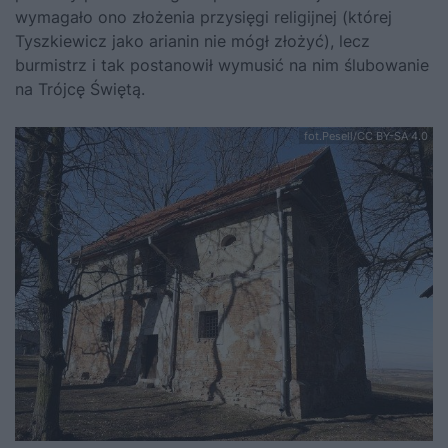
wymagało ono złożenia przysięgi religijnej (której
Tyszkiewicz jako arianin nie mógł złożyć), lecz
burmistrz i tak postanowił wymusić na nim ślubowanie
na Trójcę Świętą.
fot.Pesell/CC BY-SA 4.0