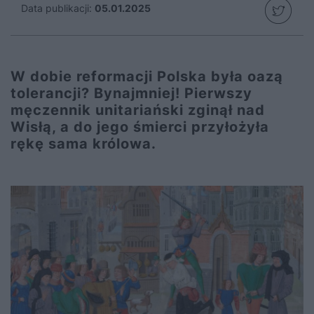
Data publikacji:
05.01.2025
W dobie reformacji Polska była oazą
tolerancji? Bynajmniej! Pierwszy
męczennik unitariański zginął nad
Wisłą, a do jego śmierci przyłożyła
rękę sama królowa.