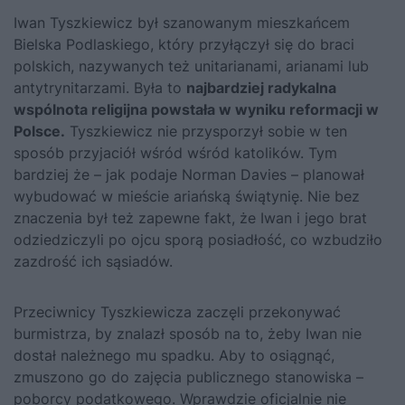
Iwan Tyszkiewicz był szanowanym mieszkańcem
Bielska Podlaskiego, który przyłączył się do braci
polskich, nazywanych też unitarianami, arianami lub
antytrynitarzami. Była to
najbardziej radykalna
wspólnota religijna powstała w wyniku reformacji w
Polsce.
Tyszkiewicz nie przysporzył sobie w ten
sposób przyjaciół wśród wśród katolików. Tym
bardziej że – jak podaje Norman Davies – planował
wybudować w mieście ariańską świątynię. Nie bez
znaczenia był też zapewne fakt, że Iwan i jego brat
odziedziczyli po ojcu sporą posiadłość, co wzbudziło
zazdrość ich sąsiadów.
Przeciwnicy Tyszkiewicza zaczęli przekonywać
burmistrza, by znalazł sposób na to, żeby Iwan nie
dostał należnego mu spadku. Aby to osiągnąć,
zmuszono go do zajęcia publicznego stanowiska –
poborcy podatkowego. Wprawdzie oficjalnie nie