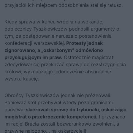
przyjaciół ich miejscem odosobnienia stał się ratusz.
Kiedy sprawa w końcu wróciła na wokandę,
poplecznicy Tyszkiewiczów podnosili argumenty o
tym, że postępowanie naruszało postanowienia
konfederacji warszawskiej.
Protesty jednak
zignorowano, a „oskarżonym” odmówiono
przysługującym im praw.
Ostatecznie magistrat
zdecydował się przekazać sprawę do rozstrzygnięcia
królowi, wyznaczając jednocześnie absurdalnie
wysoką kaucję.
Obrońcy Tyszkiewiczów jednak nie próżnowali.
Ponieważ król przebywał wtedy poza granicami
państwa,
skierowali sprawę do trybunału, oskarżając
magistrat o przekroczenie kompetencji.
I przyznano
im rację! Bracia zostali bezwarunkowo zwolnieni, a
grzywnę nałożono… na oskarżycieli!