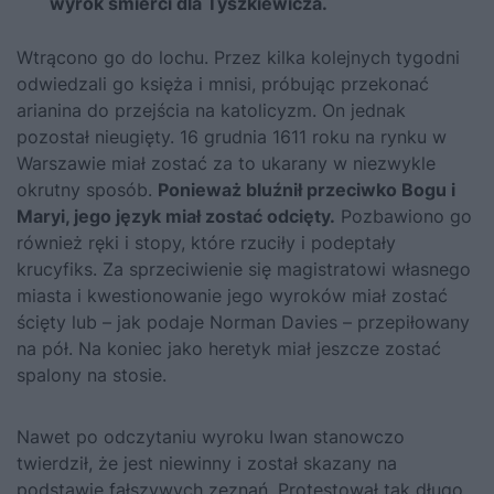
wyrok śmierci dla Tyszkiewicza.
Wtrącono go do lochu. Przez kilka kolejnych tygodni
odwiedzali go księża i mnisi, próbując przekonać
arianina do przejścia na katolicyzm. On jednak
pozostał nieugięty. 16 grudnia 1611 roku na rynku w
Warszawie miał zostać za to ukarany w niezwykle
okrutny sposób.
Ponieważ bluźnił przeciwko Bogu i
Maryi, jego język miał zostać odcięty.
Pozbawiono go
również ręki i stopy, które rzuciły i podeptały
krucyfiks. Za sprzeciwienie się magistratowi własnego
miasta i kwestionowanie jego wyroków miał zostać
ścięty lub – jak podaje Norman Davies – przepiłowany
na pół. Na koniec jako heretyk miał jeszcze zostać
spalony na stosie.
Nawet po odczytaniu wyroku Iwan stanowczo
twierdził, że jest niewinny i został skazany na
podstawie fałszywych zeznań. Protestował tak długo,