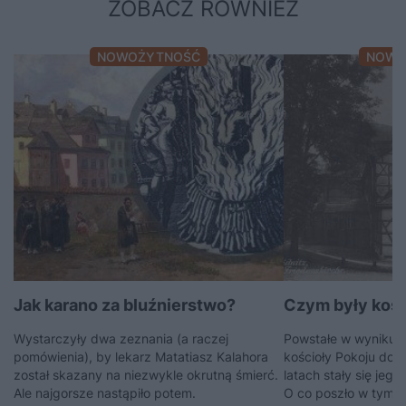
ZOBACZ RÓWNIEŻ
NOWOŻYTNOŚĆ
NOWO
Jak karano za bluźnierstwo?
Czym były kośc
Wystarczyły dwa zeznania (a raczej
Powstałe w wyniku wi
pomówienia), by lekarz Matatiasz Kalahora
kościoły Pokoju dop
został skazany na niezwykle okrutną śmierć.
latach stały się je
Ale najgorsze nastąpiło potem.
O co poszło w tym s