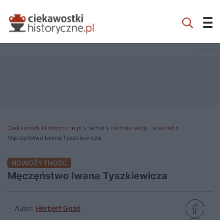
CiekawostkiHistoryczne.pl
»
Temat
»
Historia religii i wierzeń
»
Męczęństwo Iwana Tyszkiewicza
NOWOŻYTNOŚĆ
Męczęństwo Iwana Tyszkiewicza
Autor:
Herbert Gnaś