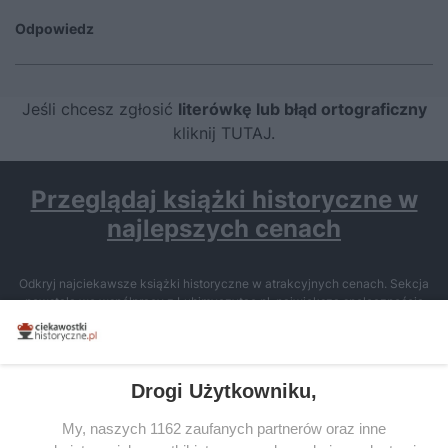
Odpowiedz
Jeśli chcesz zgłosić
literówkę lub błąd ortograficzny
kliknij TUTAJ
.
Przeglądaj książki historyczne w
najlepszych cenach
Odkryj najciekawsze książki historyczne w atrakcyjnych cenach. Sekcja
powstała we współpracy z Lubimyczytac.pl, największą społecznością
miłośników literatury w Polsce – dzięki temu możesz wybierać spośród
tytułów najwyżej ocenianych przez czytelników.
Drogi Użytkowniku,
My, naszych 1162 zaufanych partnerów oraz inne