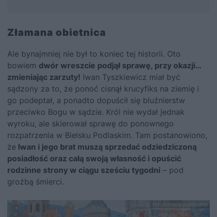
Złamana obietnica
Ale bynajmniej nie był to koniec tej historii. Oto
bowiem
dwór wreszcie podjął sprawę, przy okazji…
zmieniając zarzuty!
Iwan Tyszkiewicz miał być
sądzony za to, że ponoć cisnął krucyfiks na ziemię i
go podeptał, a ponadto dopuścił się bluźnierstw
przeciwko Bogu w sądzie. Król nie wydał jednak
wyroku, ale skierował sprawę do ponownego
rozpatrzenia w Bielsku Podlaskim. Tam postanowiono,
że
Iwan i jego brat muszą sprzedać odziedziczoną
posiadłość oraz całą swoją własność i opuścić
rodzinne strony w ciągu sześciu tygodni
– pod
groźbą śmierci.
fot.domena publiczna