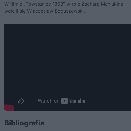
W filmie
„Powstaniec 1863”
w rolę Zachara Maniukina
wcielił się Wiaczesław Boguszewski.
Bibliografia