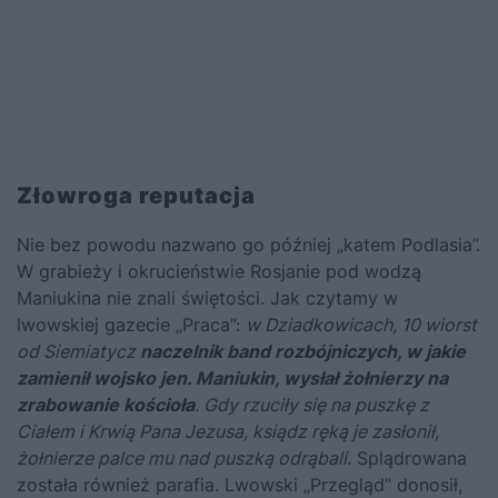
Złowroga reputacja
Nie bez powodu nazwano go później „katem Podlasia”.
W grabieży i okrucieństwie Rosjanie pod wodzą
Maniukina nie znali świętości. Jak czytamy w
lwowskiej gazecie „Praca”:
w Dziadkowicach, 10 wiorst
od Siemiatycz
naczelnik band rozbójniczych, w jakie
zamienił wojsko jen. Maniukin, wysłał żołnierzy na
zrabowanie kościoła
. Gdy rzuciły się na puszkę z
Ciałem i Krwią Pana Jezusa, ksiądz ręką je zasłonił,
żołnierze palce mu nad puszką odrąbali
. Splądrowana
została również parafia. Lwowski „Przegląd” donosił,