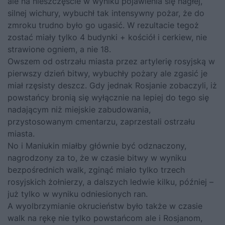
ale na nieszczęście w wyniku pojawienia się nagłej,
silnej wichury, wybuchł tak intensywny pożar, że do
zmroku trudno było go ugasić. W rezultacie tegoż
zostać miały tylko 4 budynki + kościół i cerkiew, nie
strawione ogniem, a nie 18.
Owszem od ostrzału miasta przez artylerię rosyjską w
pierwszy dzień bitwy, wybuchły pożary ale zgasić je
miał rzęsisty deszcz. Gdy jednak Rosjanie zobaczyli, iż
powstańcy bronią się wyłącznie na lepiej do tego się
nadającym niż miejskie zabudowania,
przystosowanym cmentarzu, zaprzestali ostrzału
miasta.
No i Maniukin miałby głównie być odznaczony,
nagrodzony za to, że w czasie bitwy w wyniku
bezpośrednich walk, zginąć miało tylko trzech
rosyjskich żołnierzy, a dalszych ledwie kilku, później –
już tylko w wyniku odniesionych ran.
A wyolbrzymianie okrucieństw było także w czasie
walk na rękę nie tylko powstańcom ale i Rosjanom,