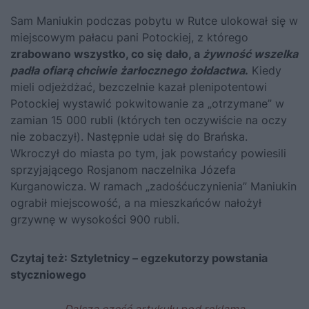
Sam Maniukin podczas pobytu w Rutce ulokował się w
miejscowym pałacu pani Potockiej, z którego
zrabowano wszystko, co się dało, a
żywność wszelka
padła ofiarą chciwie żarłocznego żołdactwa
.
Kiedy
mieli odjeżdżać, bezczelnie kazał plenipotentowi
Potockiej wystawić pokwitowanie za „otrzymane” w
zamian 15 000 rubli (których ten oczywiście na oczy
nie zobaczył). Następnie udał się do Brańska.
Wkroczył do miasta po tym, jak powstańcy powiesili
sprzyjającego Rosjanom naczelnika Józefa
Kurganowicza. W ramach „zadośćuczynienia” Maniukin
ograbił miejscowość, a na mieszkańców nałożył
grzywnę w wysokości 900 rubli.
Czytaj też:
Sztyletnicy – egzekutorzy powstania
styczniowego