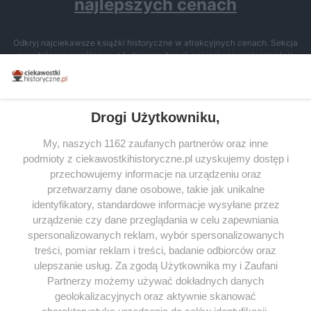
najlepszych cenach
Odkryj najciekawsze książki historyczne w atrakcyjnych cenach. Sekcja
powstała we współpracy z Lubimyczytac.pl, największą społecznością
miłośników literatury w Polsce – dzięki temu możesz wybierać spośród
tytułów najwyżej ocenianych przez czytelników.
Drogi Użytkowniku,
My, naszych 1162 zaufanych partnerów oraz inne
podmioty z ciekawostkihistoryczne.pl uzyskujemy dostęp i
SERWIS
przechowujemy informacje na urządzeniu oraz
przetwarzamy dane osobowe, takie jak unikalne
SPOŁECZNOŚĆ
identyfikatory, standardowe informacje wysyłane przez
WSPÓŁPRACA
urządzenie czy dane przeglądania w celu zapewniania
spersonalizowanych reklam, wybór spersonalizowanych
KONTAKT
treści, pomiar reklam i treści, badanie odbiorców oraz
ulepszanie usług. Za zgodą Użytkownika my i Zaufani
Partnerzy możemy używać dokładnych danych
geolokalizacyjnych oraz aktywnie skanować