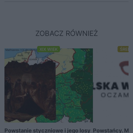
ZOBACZ RÓWNIEŻ
XIX WIEK
ŚRED
Powstanie styczniowe i jego losy
Powstańcy. Marz