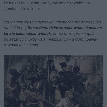
że ludzie Maniukina poczynali sobie również na
ziemiach litewskich:
Odznaczał się tam przed innymi mordami i pożogą jen.
Maniukin (…)
Rozuzdana dzicz moskiewska złupiła na
Litwie kilkanaście wiosek
, przez które przeciągali
powstańcy, mordowała mieszkańców a domy paliła i
równała je z ziemią
.
fot.Artur Grottger/domena publiczna