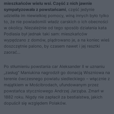
mieszkańców wielu wsi. Część z nich jawnie
sympatyzowała z powstańcami
, część jedynie
udzieliła im niewielkiej pomocy, winą innych było tylko
to, że nie powiadomili władz carskich o ich obecności
w okolicy. Niezależnie od tego sposób działania kata
Podlasia był jednak taki sam: mieszkańców
wypędzano z domów, plądrowano je, a na koniec wieś
doszczętnie palono, by czasem nawet i jej resztki
zaorać…
Po stłumieniu powstania car Aleksander II w uznaniu
„zasług” Maniukina nagrodził go donacją Wiszniowa na
terenie ówczesnego powiatu siedleckiego – włącznie z
majątkiem w Mościbrodach, ufundowanym przez
powstańca styczniowego Andrzej Jarząba. Zmarł w
1882 roku. Nigdy nie zapłacił za bestialstwa, jakich
dopuścił się względem Polaków.