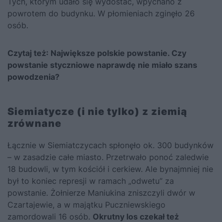
Tych, którym udało się wydostać, wpychano z
powrotem do budynku. W płomieniach zginęło 26
osób.
Czytaj też:
Największe polskie powstanie. Czy
powstanie styczniowe naprawdę nie miało szans
powodzenia?
Siemiatycze (i nie tylko) z ziemią
zrównane
Łącznie w Siemiatczycach spłonęło ok. 300 budynków
– w zasadzie całe miasto. Przetrwało ponoć zaledwie
18 budowli, w tym kościół i cerkiew. Ale bynajmniej nie
był to koniec represji w ramach „odwetu” za
powstanie. Żołnierze Maniukina zniszczyli dwór w
Czartajewie, a w majątku Puczniewskiego
zamordowali 16 osób.
Okrutny los czekał też