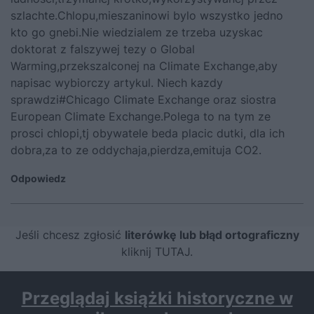
szlachte.Chlopu,mieszaninowi bylo wszystko jedno
kto go gnebi.Nie wiedzialem ze trzeba uzyskac
doktorat z falszywej tezy o Global
Warming,przekszalconej na Climate Exchange,aby
napisac wybiorczy artykul. Niech kazdy
sprawdzi#Chicago Climate Exchange oraz siostra
European Climate Exchange.Polega to na tym ze
prosci chlopi,tj obywatele beda placic dutki, dla ich
dobra,za to ze oddychaja,pierdza,emituja CO2.
Odpowiedz
Jeśli chcesz zgłosić
literówkę lub błąd ortograficzny
kliknij TUTAJ
.
Przeglądaj książki historyczne w