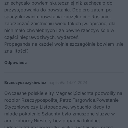
zniechęcało bowiem skuteczniej niż zachęcało do
przystępowania do powstania. Dopiero zatem po
spacyfikowaniu powstania zaczęli oni – Rosjanie,
zaprzeczać zaistnieniu wielu takich jw. opisane, dla
nich mało chwalebnych i za pewne rzeczywiście w
części nieprawdziwych, wydarzeń.
Propaganda na każdej wojnie szczególnie bowiem „nie
zna litości”.
Odpowiedz
Brzeczyszczykiewicz
napisał/a 14.01.2024
Owczesne polskie elity Magnaci,Szlachta pozwolily na
rozbior Rzeczypospolitej.Patrz Targowica.Powstanie
Styczniowe,czy Listopadowe, wybuchlo kiedy to
mlode pokolenie Szlachty bylo zmuszone sluzyc w
armi zaborcy.Niestety bez poparcia lokalnej
ludnosci,trzymanej krotko,wykorzystywanej przez