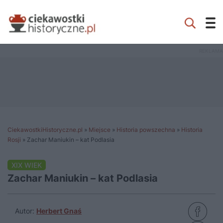
CiekawostkiHistoryczne.pl
»
Miejsce
»
Historia powszechna
»
Historia
Rosji
»
Zachar Maniukin – kat Podlasia
XIX WIEK
Zachar Maniukin – kat Podlasia
Autor:
Herbert Gnaś