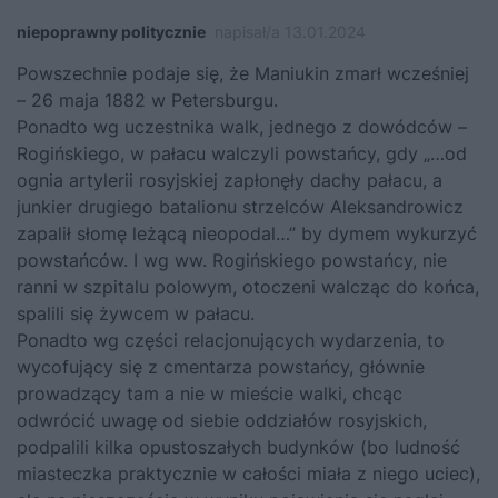
niepoprawny politycznie
napisał/a 13.01.2024
Powszechnie podaje się, że Maniukin zmarł wcześniej
– 26 maja 1882 w Petersburgu.
Ponadto wg uczestnika walk, jednego z dowódców –
Rogińskiego, w pałacu walczyli powstańcy, gdy „…od
ognia artylerii rosyjskiej zapłonęły dachy pałacu, a
junkier drugiego batalionu strzelców Aleksandrowicz
zapalił słomę leżącą nieopodal…” by dymem wykurzyć
powstańców. I wg ww. Rogińskiego powstańcy, nie
ranni w szpitalu polowym, otoczeni walcząc do końca,
spalili się żywcem w pałacu.
Ponadto wg części relacjonujących wydarzenia, to
wycofujący się z cmentarza powstańcy, głównie
prowadzący tam a nie w mieście walki, chcąc
odwrócić uwagę od siebie oddziałów rosyjskich,
podpalili kilka opustoszałych budynków (bo ludność
miasteczka praktycznie w całości miała z niego uciec),