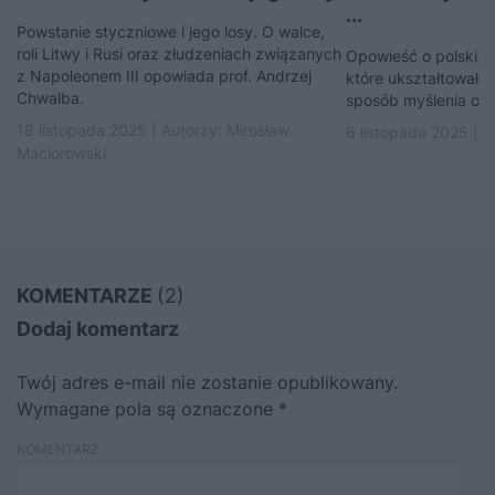
...
Powstanie styczniowe i jego losy. O walce,
roli Litwy i Rusi oraz złudzeniach związanych
Opowieść o polskic
z Napoleonem III opowiada prof. Andrzej
które ukształtowały
Chwalba.
sposób myślenia o p
18 listopada 2025 | Autorzy:
Mirosław
6 listopada 2025 | 
Maciorowski
KOMENTARZE
(2)
Dodaj komentarz
Twój adres e-mail nie zostanie opublikowany.
Wymagane pola są oznaczone
*
KOMENTARZ