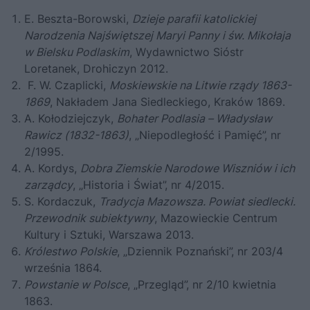
E. Beszta-Borowski,
Dzieje parafii katolickiej
Narodzenia Najświętszej Maryi Panny i św. Mikołaja
w Bielsku Podlaskim
, Wydawnictwo Sióstr
Loretanek, Drohiczyn 2012.
F. W. Czaplicki,
Moskiewskie na Litwie rządy 1863-
1869
, Nakładem Jana Siedleckiego, Kraków 1869.
A. Kołodziejczyk,
Bohater Podlasia – Władysław
Rawicz (1832-1863)
, „Niepodległość i Pamięć”, nr
2/1995.
A. Kordys,
Dobra Ziemskie Narodowe Wiszniów i ich
zarządcy
, „Historia i Świat”, nr 4/2015.
S. Kordaczuk,
Tradycja Mazowsza. Powiat siedlecki.
Przewodnik subiektywny
, Mazowieckie Centrum
Kultury i Sztuki, Warszawa 2013.
Królestwo Polskie
, „Dziennik Poznański”, nr 203/4
września 1864.
Powstanie w Polsce
, „Przegląd”, nr 2/10 kwietnia
1863.