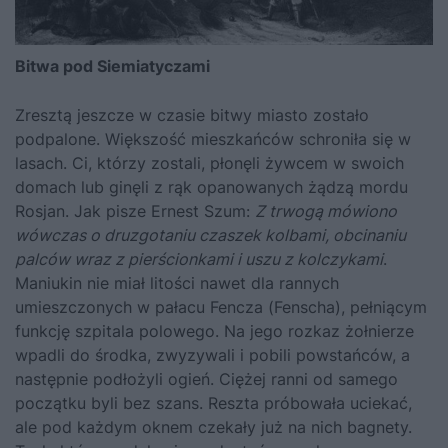
Bitwa pod Siemiatyczami
Zresztą jeszcze w czasie bitwy miasto zostało
podpalone. Większość mieszkańców schroniła się w
lasach. Ci, którzy zostali, płonęli żywcem w swoich
domach lub ginęli z rąk opanowanych żądzą mordu
Rosjan. Jak pisze Ernest Szum:
Z trwogą mówiono
wówczas o druzgotaniu czaszek kolbami, obcinaniu
palców wraz z pierścionkami i uszu z kolczykami
.
Maniukin nie miał litości nawet dla rannych
umieszczonych w pałacu Fencza (Fenscha), pełniącym
funkcję szpitala polowego. Na jego rozkaz żołnierze
wpadli do środka, zwyzywali i pobili powstańców, a
następnie podłożyli ogień. Ciężej ranni od samego
początku byli bez szans. Reszta próbowała uciekać,
ale pod każdym oknem czekały już na nich bagnety.