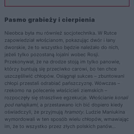
Pasmo grabieży i cierpienia
Nieobca była mu również socjotechnika. W Rutce
zapowiedział włościanom, pokazując dwór i łany
dworskie, że to wszystko będzie należało do nich,
jeżeli tylko pozostaną lojalni wobec Rosji.
Przekonywał, że na drodze stoją im tylko panowie,
którzy buntują się przeciwko carowi, bo ten chce
uszczęśliwić chłopów. Osiągnął sukces – zbuntowani
chłopi przestali odrabiać pańszczyznę. Wówczas –
rzekomo na polecenie właścicieli ziemskich –
rozpoczęły się straszliwe egzekucje. Włościanie
konali
pod nahajkami
, a przestawano ich bić dopiero kiedy
oświadczyli, że przyjmują
hramoty
. Ludzie Maniukina
wymordowali w ten sposób wielu chłopów, wmawiając
im, że to wszystko przez złych polskich panów…