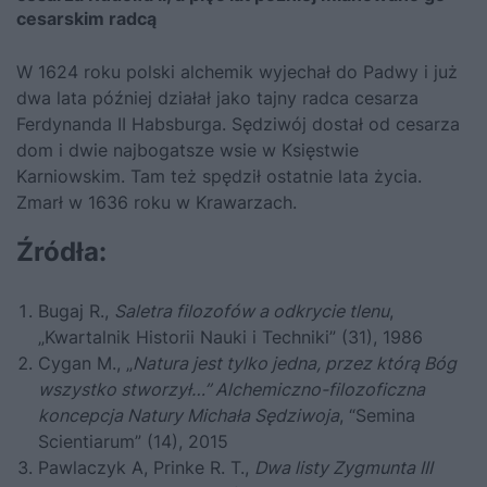
cesarskim radcą
W 1624 roku polski alchemik wyjechał do Padwy i już
dwa lata później działał jako tajny radca cesarza
Ferdynanda II Habsburga. Sędziwój dostał od cesarza
dom i dwie najbogatsze wsie w Księstwie
Karniowskim. Tam też spędził ostatnie lata życia.
Zmarł w 1636 roku w Krawarzach.
Źródła:
Bugaj R.,
Saletra filozofów a odkrycie tlenu
,
„Kwartalnik Historii Nauki i Techniki” (31), 1986
Cygan M., „
Natura jest tylko jedna, przez którą Bóg
wszystko stworzył…” Alchemiczno-filozoficzna
koncepcja Natury Michała Sędziwoja
, “Semina
Scientiarum” (14), 2015
Pawlaczyk A, Prinke R. T.,
Dwa listy Zygmunta III