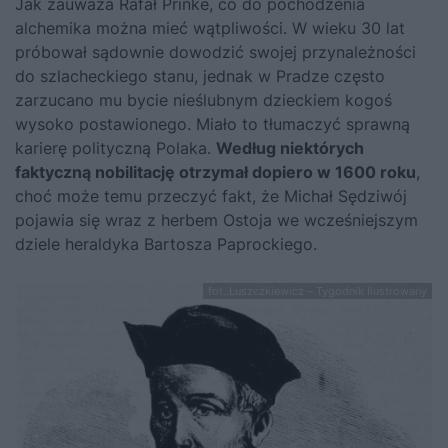
Jak zauważa Rafał Prinke, co do pochodzenia
alchemika można mieć wątpliwości. W wieku 30 lat
próbował sądownie dowodzić swojej przynależności
do szlacheckiego stanu, jednak w Pradze często
zarzucano mu bycie nieślubnym dzieckiem kogoś
wysoko postawionego. Miało to tłumaczyć sprawną
karierę polityczną Polaka.
Według niektórych
faktyczną nobilitację otrzymał dopiero w 1600 roku
,
choć może temu przeczyć fakt, że Michał Sędziwój
pojawia się wraz z herbem Ostoja we wcześniejszym
dziele heraldyka Bartosza Paprockiego.
fot..Łuszczkiewicz – Tygodnik Ilustrowany