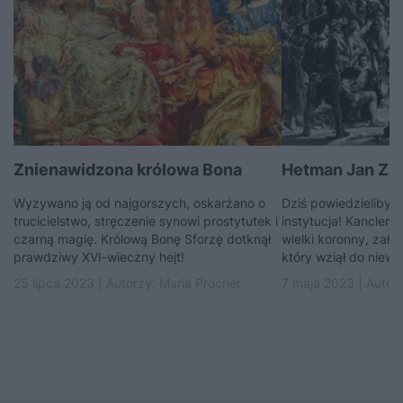
Znienawidzona królowa Bona
Hetman Jan Za
Wyzywano ją od najgorszych, oskarżano o
Dziś powiedzielibyś
trucicielstwo, stręczenie synowi prostytutek i
instytucja! Kanclerz
czarną magię. Królową Bonę Sforzę dotknął
wielki koronny, zało
prawdziwy XVI-wieczny hejt!
który wziął do niewol
25 lipca 2023 | Autorzy:
Maria Procner
7 maja 2023 | Autor