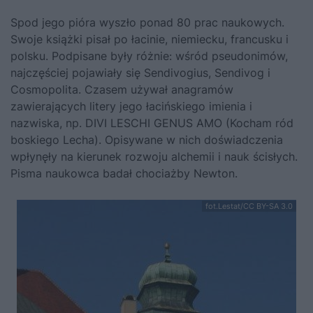
Spod jego pióra wyszło ponad 80 prac naukowych.
Swoje książki pisał po łacinie, niemiecku, francusku i
polsku. Podpisane były różnie: wśród pseudonimów,
najczęściej pojawiały się Sendivogius, Sendivog i
Cosmopolita. Czasem używał anagramów
zawierających litery jego łacińskiego imienia i
nazwiska, np. DIVI LESCHI GENUS AMO (Kocham ród
boskiego Lecha). Opisywane w nich doświadczenia
wpłynęły na kierunek rozwoju alchemii i nauk ścisłych.
Pisma naukowca badał chociażby Newton.
fot.Lestat/CC BY-SA 3.0