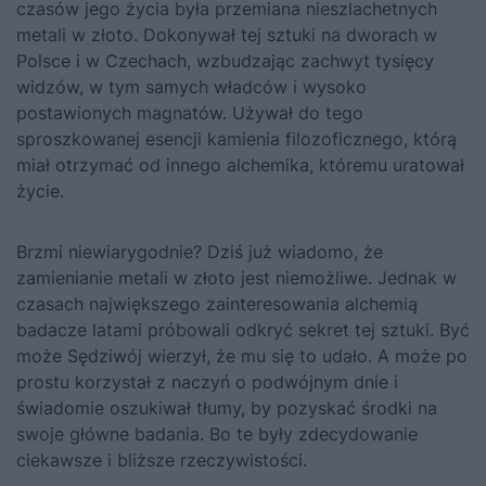
czasów jego życia była przemiana nieszlachetnych
metali w złoto. Dokonywał tej sztuki na dworach w
Polsce i w Czechach, wzbudzając zachwyt tysięcy
widzów, w tym samych władców i wysoko
postawionych magnatów. Używał do tego
sproszkowanej esencji kamienia filozoficznego, którą
miał otrzymać od innego alchemika, któremu uratował
życie.
Brzmi niewiarygodnie? Dziś już wiadomo, że
zamienianie metali w złoto jest niemożliwe. Jednak w
czasach największego zainteresowania alchemią
badacze latami próbowali odkryć sekret tej sztuki. Być
może Sędziwój wierzył, że mu się to udało. A może po
prostu korzystał z naczyń o podwójnym dnie i
świadomie oszukiwał tłumy, by pozyskać środki na
swoje główne badania. Bo te były zdecydowanie
ciekawsze i bliższe rzeczywistości.