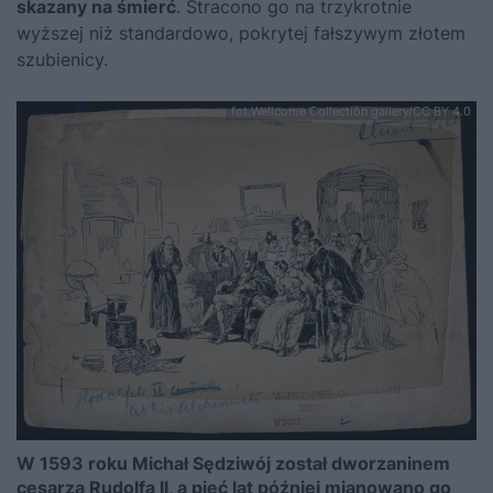
skazany na śmierć
. Stracono go na trzykrotnie
wyższej niż standardowo, pokrytej fałszywym złotem
szubienicy.
fot.Wellcome Collection gallery/CC BY 4.0
W 1593 roku Michał Sędziwój został dworzaninem
cesarza Rudolfa II, a pięć lat później mianowano go