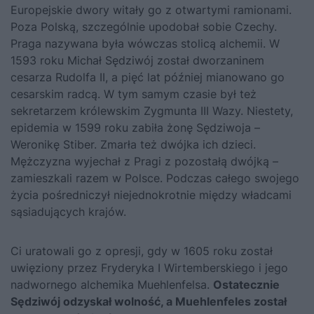
Europejskie dwory witały go z otwartymi ramionami.
Poza Polską, szczególnie upodobał sobie Czechy.
Praga nazywana była wówczas stolicą alchemii. W
1593 roku Michał Sędziwój został dworzaninem
cesarza Rudolfa II, a pięć lat później mianowano go
cesarskim radcą. W tym samym czasie był też
sekretarzem królewskim Zygmunta III Wazy. Niestety,
epidemia w 1599 roku zabiła żonę Sędziwoja –
Weronikę Stiber. Zmarła też dwójka ich dzieci.
Mężczyzna wyjechał z Pragi z pozostałą dwójką –
zamieszkali razem w Polsce. Podczas całego swojego
życia pośredniczył niejednokrotnie między władcami
sąsiadujących krajów.
Ci uratowali go z opresji, gdy w 1605 roku został
uwięziony przez Fryderyka I Wirtemberskiego i jego
nadwornego alchemika Muehlenfelsa.
Ostatecznie
Sędziwój odzyskał wolność, a Muehlenfeles został