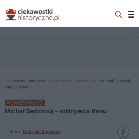
CiekawostkiHistoryczne.pl
»
Miejsce
»
Historia Polski
»
Michał Sędziwój –
odkrywca tlenu
NOWOŻYTNOŚĆ
Michał Sędziwój – odkrywca tlenu
Autor:
Gabriela Bortacka