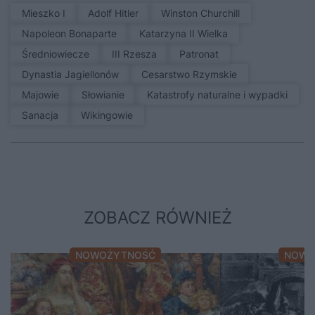
Mieszko I
Adolf Hitler
Winston Churchill
Napoleon Bonaparte
Katarzyna II Wielka
średniowiecze
III Rzesza
patronat
Dynastia Jagiellonów
Cesarstwo Rzymskie
Majowie
Słowianie
Katastrofy naturalne i wypadki
sanacja
Wikingowie
ZOBACZ RÓWNIEŻ
NOWOŻYTNOŚĆ
NOWO