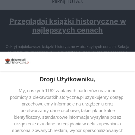
kliknij TUTAJ
.
Przeglądaj książki historyczne w
najlepszych cenach
Odkryj najciekawsze książki historyczne w atrakcyjnych cenach. Sekcja
powstała we współpracy z Lubimyczytac.pl, największą społecznością
miłośników literatury w Polsce – dzięki temu możesz wybierać spośród
tytułów najwyżej ocenianych przez czytelników.
Drogi Użytkowniku,
My, naszych 1162 zaufanych partnerów oraz inne
podmioty z ciekawostkihistoryczne.pl uzyskujemy dostęp i
SERWIS
przechowujemy informacje na urządzeniu oraz
przetwarzamy dane osobowe, takie jak unikalne
SPOŁECZNOŚĆ
identyfikatory, standardowe informacje wysyłane przez
WSPÓŁPRACA
urządzenie czy dane przeglądania w celu zapewniania
spersonalizowanych reklam, wybór spersonalizowanych