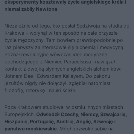
eksperymenty kosztowały życie angielskiego króla i
niemal zabiły Newtona
Niezależnie od tego, kto posłał Sędziwoja na studia do
Krakowa – wpłynął w ten sposób na całe przyszłe
życie mężczyzny. Tam bowiem prawdopodobnie po
raz pierwszy zainteresował się alchemią i medycyną.
Poznał rewolucyjne wówczas idee medyczne
pochodzącego z Niemiec Paracelsusa i nawiązał
kontakt z dwójką słynnych angielskich alchemików:
Johnem Dee i Edwardem Kelleyem. Do zakonu
jezuitów nigdy nie dołączył, zgłębiał natomiast
filozofię, retorykę i nauki ścisłe.
Poza Krakowem studiował w ośmiu innych miastach
Europejskich.
Odwiedził Czechy, Niemcy, Szwajcarię,
Hiszpanię, Portugalię, Austrię, Anglię, Szwecję i
państwo moskiewskie
. Mógł pozwolić sobie na