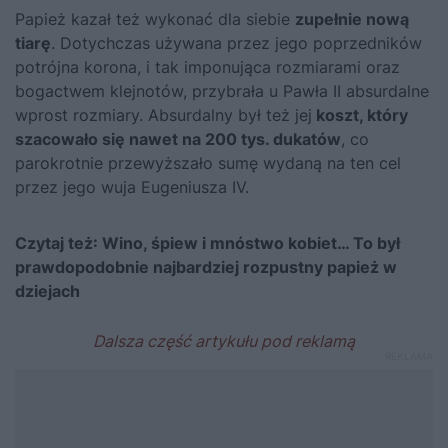
Papież kazał też wykonać dla siebie
zupełnie nową
tiarę
. Dotychczas używana przez jego poprzedników
potrójna korona, i tak imponująca rozmiarami oraz
bogactwem klejnotów, przybrała u Pawła II absurdalne
wprost rozmiary. Absurdalny był też jej
koszt, który
szacowało się nawet na 200 tys. dukatów
, co
parokrotnie przewyższało sumę wydaną na ten cel
przez jego wuja Eugeniusza IV.
Czytaj też:
Wino, śpiew i mnóstwo kobiet… To był
prawdopodobnie najbardziej rozpustny papież w
dziejach