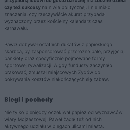
przypadną ludowi do gustu bardziej niż zbożne dzieła
czy też sukcesy
na niwie politycznej. I nie miało
znaczenia, czy rzeczywiście akurat przypadał
wyznaczony przez kościelny kalendarz czas
karnawału.
Paweł dobywał ostatnich dukatów z papieskiego
skarbca, by zasponsorować przeróżne bale, przyjęcia,
bankiety oraz specyficznie pojmowane formy
sportowej rywalizacji. A gdy funduszy zaczynało
brakować, zmuszał miejscowych Żydów do
pokrywania kosztów niekończących się zabaw.
Biegi i pochody
Nie tylko pieniędzy oczekiwał papież od wyznawców
wiary Mojżeszowej. Paweł żądał też od nich
aktywnego udziału w biegach ulicami miasta.