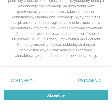
podmioty z ciekawostkihistoryczne.pl uzyskujemy dostęp i
przechowujemy informacje na urządzeniu oraz
przetwarzamy dane osobowe, takie jak unikalne
identyfikatory, standardowe informacje wysyłane przez
urządzenie czy dane przeglądania w celu zapewniania
spersonalizowanych reklam, wybór spersonalizowanych
treści, pomiar reklam i treści, badanie odbiorców oraz
ulepszanie usług. Za zgodą Użytkownika my i Zaufani
Partnerzy możemy używać dokładnych danych
geolokalizacyjnych oraz aktywnie skanować
charakterystykę urządzenia do celów identyfikacji.
Ponieważ cenimy Twoją prywatność, prosimy o zgodę na
korzystanie z tych technologii poprzez kliknięcie
„Akceptuję”. Zgoda jest dobrowolna i zawsze możesz ją
zmienić/wycofać klikając przycisk ustawień prywatności
PARTNERZY
USTAWIENIA
znajdujący się w lewym dolnym rogu strony
. Niektóre
rodzaje przetwarzania danych nie wymagają zgody
użytkownika, ale masz prawo sprzeciwić się takiemu
Akceptuję
przetwarzaniu. Preferencje będą miały zastosowania tylko
na tej witrynie.