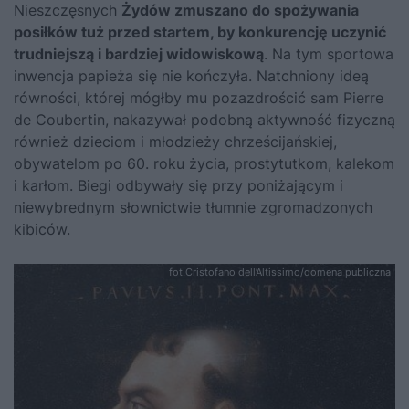
Nieszczęsnych
Żydów zmuszano do spożywania
posiłków tuż przed startem, by konkurencję uczynić
trudniejszą i bardziej widowiskową
. Na tym sportowa
inwencja papieża się nie kończyła. Natchniony ideą
równości, której mógłby mu pozazdrościć sam Pierre
de Coubertin, nakazywał podobną aktywność fizyczną
również dzieciom i młodzieży chrześcijańskiej,
obywatelom po 60. roku życia, prostytutkom, kalekom
i karłom. Biegi odbywały się przy poniżającym i
niewybrednym słownictwie tłumnie zgromadzonych
kibiców.
fot.Cristofano dell’Altissimo/domena publiczna