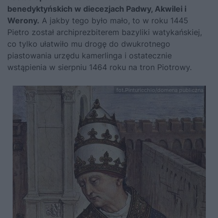
benedyktyńskich w diecezjach Padwy, Akwilei i
Werony.
A jakby tego było mało, to w roku 1445
Pietro został archiprezbiterem bazyliki watykańskiej,
co tylko ułatwiło mu drogę do dwukrotnego
piastowania urzędu kamerlinga i ostatecznie
wstąpienia w sierpniu 1464 roku na tron Piotrowy.
fot.Pinturicchio/domena publiczna