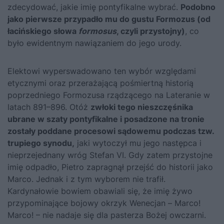
zdecydować, jakie imię pontyfikalne wybrać.
Podobno
jako pierwsze przypadło mu do gustu Formozus (od
łacińskiego słowa
formosus
, czyli przystojny)
, co
było ewidentnym nawiązaniem do jego urody.
Elektowi wyperswadowano ten wybór względami
etycznymi oraz przerażającą pośmiertną historią
poprzedniego Formozusa rządzącego na Lateranie w
latach 891–896. Otóż
zwłoki tego nieszczęśnika
ubrane w szaty pontyfikalne i posadzone na tronie
zostały poddane procesowi sądowemu podczas tzw.
trupiego synodu,
jaki wytoczył mu jego następca i
nieprzejednany wróg Stefan VI. Gdy zatem przystojne
imię odpadło, Pietro zapragnął przejść do historii jako
Marco. Jednak i z tym wyborem nie trafił.
Kardynałowie bowiem obawiali się, że imię żywo
przypominające bojowy okrzyk Wenecjan – Marco!
Marco! – nie nadaje się dla pasterza Bożej owczarni.