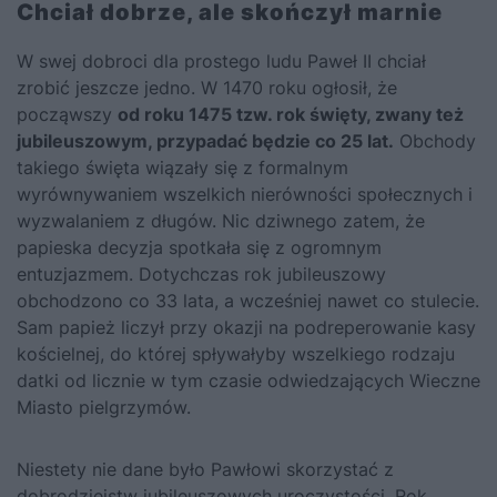
Chciał dobrze, ale skończył marnie
W swej dobroci dla prostego ludu Paweł II chciał
zrobić jeszcze jedno. W 1470 roku ogłosił, że
począwszy
od roku 1475 tzw. rok święty, zwany też
jubileuszowym, przypadać będzie co 25 lat.
Obchody
takiego święta wiązały się z formalnym
wyrównywaniem wszelkich nierówności społecznych i
wyzwalaniem z długów. Nic dziwnego zatem, że
papieska decyzja spotkała się z ogromnym
entuzjazmem. Dotychczas rok jubileuszowy
obchodzono co 33 lata, a wcześniej nawet co stulecie.
Sam papież liczył przy okazji na podreperowanie kasy
kościelnej, do której spływałyby wszelkiego rodzaju
datki od licznie w tym czasie odwiedzających Wieczne
Miasto pielgrzymów.
Niestety nie dane było Pawłowi skorzystać z
dobrodziejstw jubileuszowych uroczystości. Rok