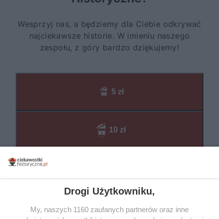
Drogi Użytkowniku,
My, naszych 1160 zaufanych partnerów oraz inne