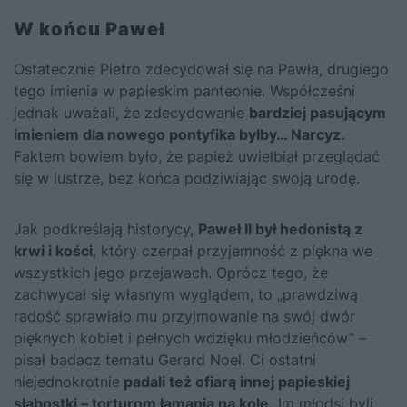
W końcu Paweł
Ostatecznie Pietro zdecydował się na Pawła, drugiego
tego imienia w papieskim panteonie. Współcześni
jednak uważali, że zdecydowanie
bardziej pasującym
imieniem dla nowego pontyfika byłby… Narcyz.
Faktem bowiem było, że papież uwielbiał przeglądać
się w lustrze, bez końca podziwiając swoją urodę.
Jak podkreślają historycy,
Paweł II był hedonistą z
krwi i kości
, który czerpał przyjemność z piękna we
wszystkich jego przejawach. Oprócz tego, że
zachwycał się własnym wyglądem, to „prawdziwą
radość sprawiało mu przyjmowanie na swój dwór
pięknych kobiet i pełnych wdzięku młodzieńców” –
pisał badacz tematu Gerard Noel. Ci ostatni
niejednokrotnie
padali też ofiarą innej papieskiej
słabostki – torturom łamania na kole.
Im młodsi byli