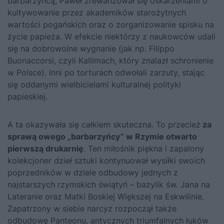
barbarzyńcą, Paweł zrewanżował się oskarżeniami o
kultywowanie przez akademików starożytnych
wartości pogańskich oraz o zorganizowanie spisku na
życie papieża. W efekcie niektórzy z naukowców udali
się na dobrowolne wygnanie (jak np. Filippo
Buonaccorsi, czyli Kallimach, który znalazł schronienie
w Polsce). Inni po torturach odwołali zarzuty, stając
się oddanymi wielbicielami kulturalnej polityki
papieskiej.
A ta okazywała się całkiem skuteczna. To przecież
za
sprawą owego „barbarzyńcy” w Rzymie otwarto
pierwszą drukarnię
. Ten miłośnik piękna i zapalony
kolekcjoner dzieł sztuki kontynuował wysiłki swoich
poprzedników w dziele odbudowy jednych z
najstarszych rzymskich świątyń – bazylik św. Jana na
Lateranie oraz Matki Boskiej Większej na Eskwilinie.
Zapatrzony w siebie narcyz rozpoczął także
odbudowę Panteonu, antycznych triumfalnych łuków