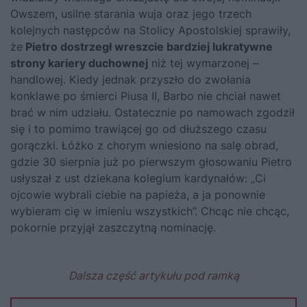
Owszem, usilne starania wuja oraz jego trzech
kolejnych następców na Stolicy Apostolskiej sprawiły,
że
Pietro dostrzegł wreszcie bardziej lukratywne
strony kariery duchownej
niż tej wymarzonej –
handlowej. Kiedy jednak przyszło do zwołania
konklawe po śmierci Piusa II, Barbo nie chciał nawet
brać w nim udziału. Ostatecznie po namowach zgodził
się i to pomimo trawiącej go od dłuższego czasu
gorączki. Łóżko z chorym wniesiono na salę obrad,
gdzie 30 sierpnia już po pierwszym głosowaniu Pietro
usłyszał z ust dziekana kolegium kardynałów: „Ci
ojcowie wybrali ciebie na papieża, a ja ponownie
wybieram cię w imieniu wszystkich”. Chcąc nie chcąc,
pokornie przyjął zaszczytną nominację.
Dalsza część artykułu pod ramką