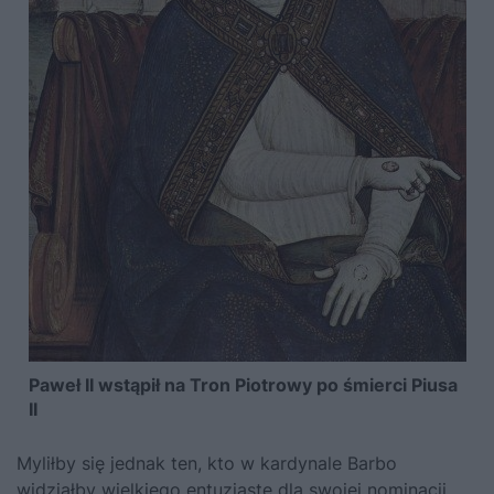
Paweł II wstąpił na Tron Piotrowy po śmierci Piusa
II
Myliłby się jednak ten, kto w kardynale Barbo
widziałby wielkiego entuzjastę dla swojej nominacji.