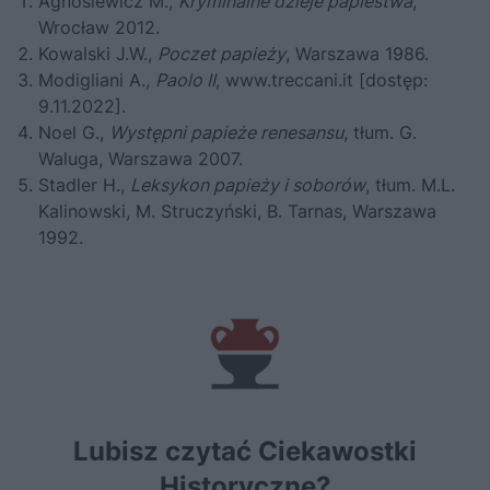
Agnosiewicz M.,
Kryminalne dzieje papiestwa
,
Wrocław 2012.
Kowalski J.W.,
Poczet papieży
, Warszawa 1986.
Modigliani A.,
Paolo II
,
www.treccani.it
[dostęp:
9.11.2022].
Noel G.,
Występni papieże renesansu
, tłum. G.
Waluga, Warszawa 2007.
Stadler H.,
Leksykon papieży i soborów
, tłum. M.L.
Kalinowski, M. Struczyński, B. Tarnas, Warszawa
1992.