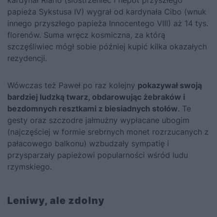
kardynał Riario (siostrzeniec i nepot przyszłego
papieża Sykstusa IV) wygrał od kardynała Cibo (wnuk
innego przyszłego papieża Innocentego VIII) aż 14 tys.
florenów. Suma wręcz kosmiczna, za którą
szczęśliwiec mógł sobie później kupić kilka okazałych
rezydencji.
Wówczas też Paweł po raz kolejny
pokazywał swoją
bardziej ludzką twarz, obdarowując żebraków i
bezdomnych resztkami z biesiadnych stołów
. Te
gesty oraz szczodre jałmużny wypłacane ubogim
(najczęściej w formie srebrnych monet rozrzucanych z
pałacowego balkonu) wzbudzały sympatię i
przysparzały papieżowi popularności wśród ludu
rzymskiego.
Leniwy, ale zdolny