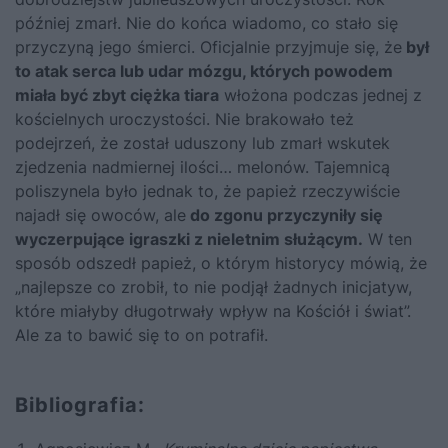
później zmarł. Nie do końca wiadomo, co stało się
przyczyną jego śmierci. Oficjalnie przyjmuje się, że
był
to atak serca lub udar mózgu, których powodem
miała być zbyt ciężka tiara
włożona podczas jednej z
kościelnych uroczystości. Nie brakowało też
podejrzeń, że został uduszony lub zmarł wskutek
zjedzenia nadmiernej ilości… melonów. Tajemnicą
poliszynela było jednak to, że papież rzeczywiście
najadł się owoców, ale
do zgonu przyczyniły się
wyczerpujące igraszki z nieletnim służącym.
W ten
sposób odszedł papież, o którym historycy mówią, że
„najlepsze co zrobił, to nie podjął żadnych inicjatyw,
które miałyby długotrwały wpływ na Kościół i świat”.
Ale za to bawić się to on potrafił.
Bibliografia: