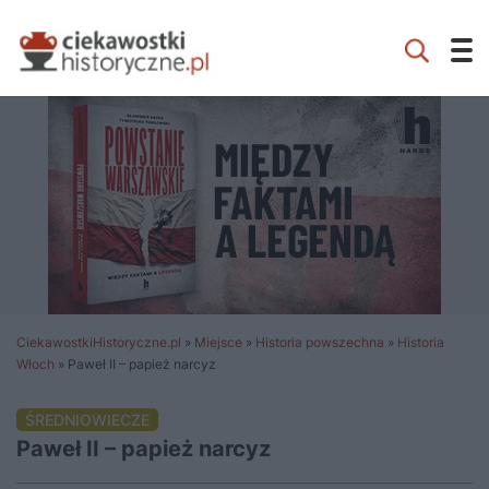
CiekawostkiHistoryczne.pl
»
Miejsce
»
Historia powszechna
»
Historia
Włoch
»
Paweł II – papież narcyz
ŚREDNIOWIECZE
Paweł II – papież narcyz