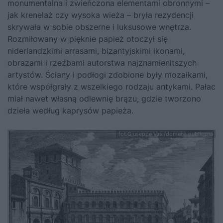
monumentalna i zwieńczona elementami obronnymi –
jak krenelaż czy wysoka wieża – bryła rezydencji
skrywała w sobie obszerne i luksusowe wnętrza.
Rozmiłowany w pięknie papież otoczył się
niderlandzkimi arrasami, bizantyjskimi ikonami,
obrazami i rzeźbami autorstwa najznamienitszych
artystów. Ściany i podłogi zdobione były mozaikami,
które współgrały z wszelkiego rodzaju antykami. Pałac
miał nawet własną odlewnię brązu, gdzie tworzono
dzieła według kaprysów papieża.
fot.Giuseppe Vasi/domena publiczna