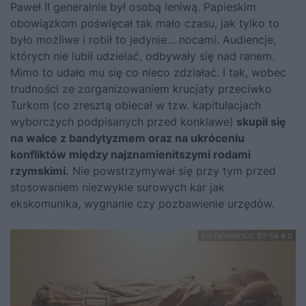
Paweł II generalnie był osobą leniwą. Papieskim
obowiązkom poświęcał tak mało czasu, jak tylko to
było możliwe i robił to jedynie… nocami. Audiencje,
których nie lubił udzielać, odbywały się nad ranem.
Mimo to udało mu się co nieco zdziałać. I tak, wobec
trudności ze zorganizowaniem krucjaty przeciwko
Turkom (co zresztą obiecał w tzw. kapitulacjach
wyborczych podpisanych przed konklawe)
skupił się
na walce z bandytyzmem oraz na ukróceniu
konfliktów między najznamienitszymi rodami
rzymskimi.
Nie powstrzymywał się przy tym przed
stosowaniem niezwykle surowych kar jak
ekskomunika, wygnanie czy pozbawienie urzędów.
fot.Fallaner/CC BY-SA 4.0