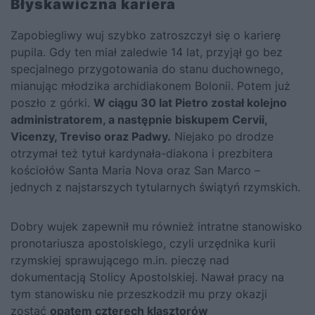
Błyskawiczna kariera
Zapobiegliwy wuj szybko zatroszczył się o karierę
pupila. Gdy ten miał zaledwie 14 lat, przyjął go bez
specjalnego przygotowania do stanu duchownego,
mianując młodzika archidiakonem Bolonii. Potem już
poszło z górki.
W ciągu 30 lat Pietro został kolejno
administratorem, a następnie biskupem Cervii,
Vicenzy, Treviso oraz Padwy.
Niejako po drodze
otrzymał też tytuł kardynała-diakona i prezbitera
kościołów Santa Maria Nova oraz San Marco –
jednych z najstarszych tytularnych świątyń rzymskich.
Dobry wujek zapewnił mu również intratne stanowisko
pronotariusza apostolskiego, czyli urzędnika kurii
rzymskiej sprawującego m.in. pieczę nad
dokumentacją Stolicy Apostolskiej. Nawał pracy na
tym stanowisku nie przeszkodził mu przy okazji
zostać
opatem czterech klasztorów