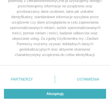
podmioty z ciekawostkihistoryczne.pl uzyskujemy dostęp i
przechowujemy informacje na urządzeniu oraz
przetwarzamy dane osobowe, takie jak unikalne
identyfikatory, standardowe informacje wysyłane przez
urządzenie czy dane przeglądania w celu zapewniania
SERWIS
spersonalizowanych reklam, wybór spersonalizowanych
treści, pomiar reklam i treści, badanie odbiorców oraz
SPOŁECZNOŚĆ
ulepszanie usług. Za zgodą Użytkownika my i Zaufani
Partnerzy możemy używać dokładnych danych
WSPÓŁPRACA
geolokalizacyjnych oraz aktywnie skanować
charakterystykę urządzenia do celów identyfikacji.
KONTAKT
Ponieważ cenimy Twoją prywatność, prosimy o zgodę na
korzystanie z tych technologii poprzez kliknięcie
„Akceptuję”. Zgoda jest dobrowolna i zawsze możesz ją
zmienić/wycofać klikając przycisk ustawień prywatności
ODWIEDŹ RÓWNIEŻ:
PARTNERZY
USTAWIENIA
znajdujący się w lewym dolnym rogu strony
. Niektóre
rodzaje przetwarzania danych nie wymagają zgody
użytkownika, ale masz prawo sprzeciwić się takiemu
Akceptuję
przetwarzaniu. Preferencje będą miały zastosowania tylko
na tej witrynie.
Lubimyczytac.pl • Największy serwis o
książkach
Twojahistoria.pl • Historia jakiej nie znasz