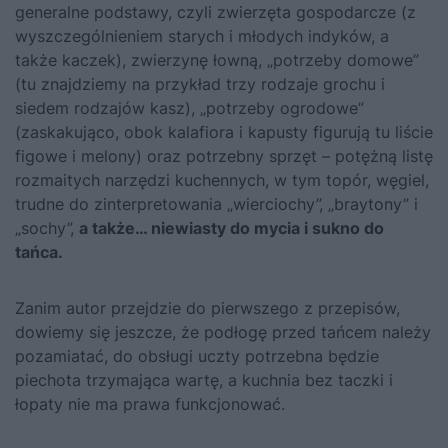
generalne podstawy, czyli zwierzęta gospodarcze (z
wyszczególnieniem starych i młodych indyków, a
także kaczek), zwierzynę łowną, „potrzeby domowe”
(tu znajdziemy na przykład trzy rodzaje grochu i
siedem rodzajów kasz), „potrzeby ogrodowe”
(zaskakująco, obok kalafiora i kapusty figurują tu liście
figowe i melony) oraz potrzebny sprzęt – potężną listę
rozmaitych narzędzi kuchennych, w tym topór, węgiel,
trudne do zinterpretowania „wierciochy”, „braytony” i
„sochy”,
a także… niewiasty do mycia i sukno do
tańca.
Zanim autor przejdzie do pierwszego z przepisów,
dowiemy się jeszcze, że podłogę przed tańcem należy
pozamiatać, do obsługi uczty potrzebna będzie
piechota trzymająca wartę, a kuchnia bez taczki i
łopaty nie ma prawa funkcjonować.