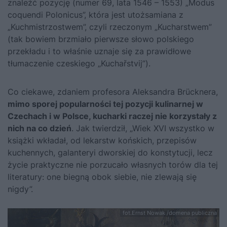
znaleźć pozycję (numer 69, lata 1546 – 1553) „Modus
coquendi Polonicus”, która jest utożsamiana z
„Kuchmistrzostwem”, czyli rzeczonym „Kucharstwem”
(tak bowiem brzmiało pierwsze słowo polskiego
przekładu i to właśnie uznaje się za prawidłowe
tłumaczenie czeskiego „Kuchařstvij”).
Co ciekawe, zdaniem profesora Aleksandra Brücknera,
mimo sporej popularności tej pozycji kulinarnej w
Czechach i w Polsce, kucharki raczej nie korzystały z
nich na co dzień
. Jak twierdził, „Wiek XVI wszystko w
książki wkładał, od lekarstw końskich, przepisów
kuchennych, galanteryi dworskiej do konstytucji, lecz
życie praktyczne nie porzucało własnych torów dla tej
literatury: one biegną obok siebie, nie zlewają się
nigdy”.
fot.Ernst Nowak /domena publiczna