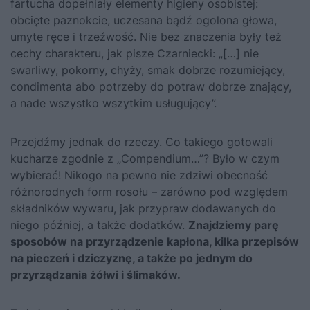
fartucha dopełniały elementy higieny osobistej:
obcięte paznokcie, uczesana bądź ogolona głowa,
umyte ręce i trzeźwość. Nie bez znaczenia były też
cechy charakteru, jak pisze Czarniecki: „[…] nie
swarliwy, pokorny, chyży, smak dobrze rozumiejący,
condimenta abo potrzeby do potraw dobrze znający,
a nade wszystko wszytkim usługujący”.
Przejdźmy jednak do rzeczy. Co takiego gotowali
kucharze zgodnie z „Compendium…”? Było w czym
wybierać! Nikogo na pewno nie zdziwi obecność
różnorodnych form rosołu – zarówno pod względem
składników wywaru, jak przypraw dodawanych do
niego później, a także dodatków.
Znajdziemy parę
sposobów na przyrządzenie kapłona, kilka przepisów
na pieczeń i dziczyznę, a także po jednym do
przyrządzania żółwi i ślimaków.