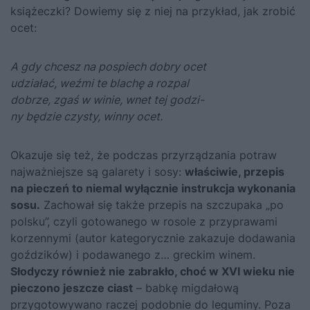
książeczki? Dowiemy się z niej na przykład, jak zrobić
ocet:
A gdy chcesz na pospiech dobry ocet
udziałać, weźmi te blachę a rozpal
dobrze, zgaś w winie, wnet tej godzi-
ny będzie czysty, winny ocet.
Okazuje się też, że podczas przyrządzania potraw
najważniejsze są galarety i sosy:
właściwie, przepis
na pieczeń to niemal wyłącznie instrukcja wykonania
sosu.
Zachował się także przepis na szczupaka „po
polsku”, czyli gotowanego w rosole z przyprawami
korzennymi (autor kategorycznie zakazuje dodawania
goździków) i podawanego z… greckim winem.
Słodyczy również nie zabrakło, choć w XVI wieku nie
pieczono jeszcze ciast
– babkę migdałową
przygotowywano raczej podobnie do leguminy. Poza