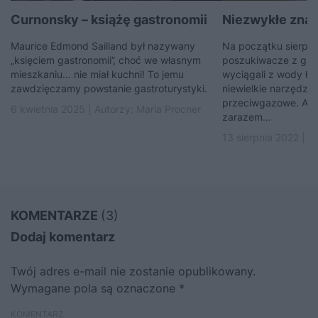
Curnonsky – książę gastronomii
Niezwykłe znal
Maurice Edmond Sailland był nazywany
Na początku sierpni
„księciem gastronomii”, choć we własnym
poszukiwacze z grup
mieszkaniu... nie miał kuchni! To jemu
wyciągali z wody łop
zawdzięczamy powstanie gastroturystyki.
niewielkie narzędzia
przeciwgazowe. Ale 
6 kwietnia 2025 | Autorzy:
Maria Procner
zarazem...
13 sierpnia 2022 | A
KOMENTARZE
(3)
Dodaj komentarz
Twój adres e-mail nie zostanie opublikowany.
Wymagane pola są oznaczone
*
KOMENTARZ