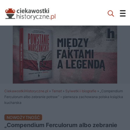
CiekawostkiHistoryczne.pl
»
Temat
»
Sylwetki i biografie
»
„Compendium
Ferculorum albo zebranie potraw” – pierwsza zachowana polska książka
kucharska
NOWOŻYTNOŚĆ
„Compendium Ferculorum albo zebranie