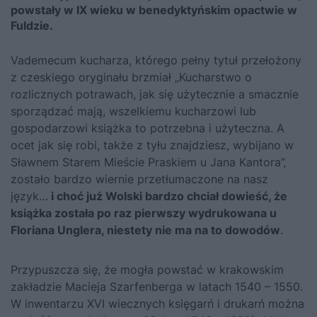
powstały w IX wieku w benedyktyńskim opactwie w
Fuldzie.
Vademecum kucharza, którego pełny tytuł przełożony
z czeskiego oryginału brzmiał „Kucharstwo o
rozlicznych potrawach, jak się użytecznie a smacznie
sporządzać mają, wszelkiemu kucharzowi lub
gospodarzowi książka to potrzebna i użyteczna. A
ocet jak się robi, także z tyłu znajdziesz, wybijano w
Sławnem Starem Mieście Praskiem u Jana Kantora”,
zostało bardzo wiernie przetłumaczone na nasz
język…
i choć już Wolski bardzo chciał dowieść, że
książka została po raz pierwszy wydrukowana u
Floriana Unglera, niestety nie ma na to dowodów
.
Przypuszcza się, że mogła powstać w krakowskim
zakładzie Macieja Szarfenberga w latach 1540 – 1550.
W inwentarzu XVI wiecznych księgarń i drukarń można