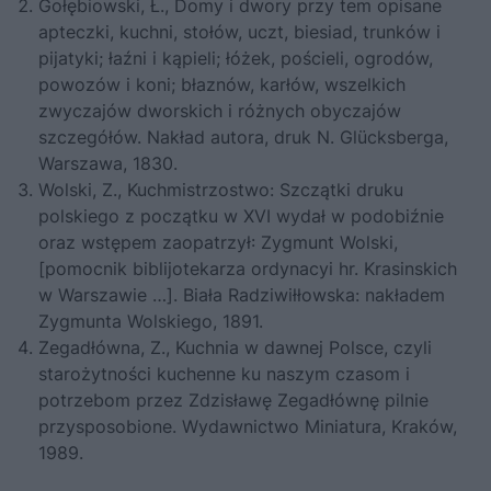
Gołębiowski, Ł., Domy i dwory przy tem opisane
apteczki, kuchni, stołów, uczt, biesiad, trunków i
pijatyki; łaźni i kąpieli; łóżek, pościeli, ogrodów,
powozów i koni; błaznów, karłów, wszelkich
zwyczajów dworskich i różnych obyczajów
szczegółów. Nakład autora, druk N. Glücksberga,
Warszawa, 1830.
Wolski, Z., Kuchmistrzostwo: Szczątki druku
polskiego z początku w XVI wydał w podobiźnie
oraz wstępem zaopatrzył: Zygmunt Wolski,
[pomocnik biblijotekarza ordynacyi hr. Krasinskich
w Warszawie …]. Biała Radziwiłłowska: nakładem
Zygmunta Wolskiego, 1891.
Zegadłówna, Z., Kuchnia w dawnej Polsce, czyli
starożytności kuchenne ku naszym czasom i
potrzebom przez Zdzisławę Zegadłównę pilnie
przysposobione. Wydawnictwo Miniatura, Kraków,
1989.