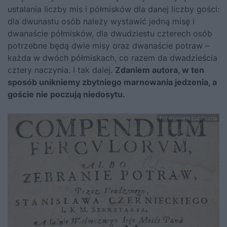
ustalania liczby mis i półmisków dla danej liczby gości:
dla dwunastu osób należy wystawić jedną misę i
dwanaście półmisków, dla dwudziestu czterech osób
potrzebne będą dwie misy oraz dwanaście potraw –
każda w dwóch półmiskach, co razem da dwadzieścia
cztery naczynia. I tak dalej.
Zdaniem autora, w ten
sposób unikniemy zbytniego marnowania jedzenia, a
goście nie poczują niedosytu.
fot.domena publiczna