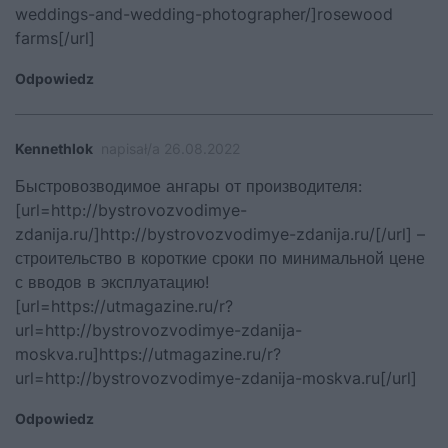
weddings-and-wedding-photographer/]rosewood
farms[/url]
Odpowiedz
Kennethlok
napisał/a 26.08.2022
Быстровозводимое ангары от производителя:
[url=http://bystrovozvodimye-
zdanija.ru/]http://bystrovozvodimye-zdanija.ru/[/url] –
строительство в короткие сроки по минимальной цене
с вводов в эксплуатацию!
[url=https://utmagazine.ru/r?
url=http://bystrovozvodimye-zdanija-
moskva.ru]https://utmagazine.ru/r?
url=http://bystrovozvodimye-zdanija-moskva.ru[/url]
Odpowiedz