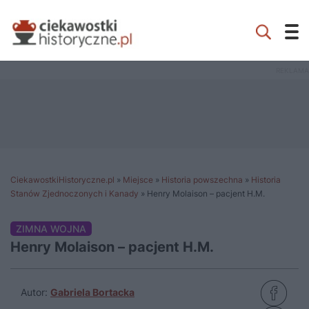
CiekawostkiHistoryczne.pl
»
Miejsce
»
Historia powszechna
»
Historia
Stanów Zjednoczonych i Kanady
»
Henry Molaison – pacjent H.M.
ZIMNA WOJNA
Henry Molaison – pacjent H.M.
Autor:
Gabriela Bortacka