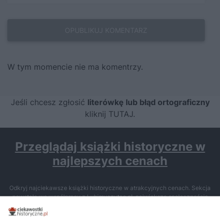
W tym momencie nie ma komentrzy.
Jeśli chcesz zgłosić
literówkę lub błąd ortograficzny
kliknij TUTAJ
.
Przeglądaj książki historyczne w
najlepszych cenach
Odkryj najciekawsze książki historyczne w atrakcyjnych cenach. Sekcja
powstała we współpracy z Lubimyczytac.pl, największą społecznością
miłośników literatury w Polsce – dzięki temu możesz wybierać spośród
tytułów najwyżej ocenianych przez czytelników.