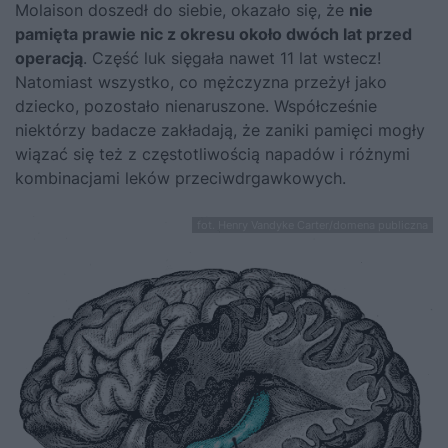
Molaison doszedł do siebie, okazało się, że
nie
pamięta prawie nic z okresu około dwóch lat przed
operacją
. Część luk sięgała nawet 11 lat wstecz!
Natomiast wszystko, co mężczyzna przeżył jako
dziecko, pozostało nienaruszone. Współcześnie
niektórzy badacze zakładają, że zaniki pamięci mogły
wiązać się też z częstotliwością napadów i różnymi
kombinacjami leków przeciwdrgawkowych.
fot. Henry Vandyke Carter/domena publiczna