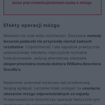
przez pręt zrewolucjonizował naukę o mózgu
Efekty operacji mózgu
Molaison nie miał wielu możliwości. Ówczesne
metody
leczenia padaczki nie przynosiły niemal żadnych
rezultatów
. Częstotliwość i siła napadów praktycznie
uniemożliwiały młodemu mężczyźnie normalne
funkcjonowanie. Jedyną alternatywę stanowiła
eksperymentalna metoda doktora Williama Beechera
Scoville’a
.
Naukowiec pracował wówczas nad przełomową
terapią epilepsji. Leczenie miało polegać na
usunięciu
obszarów mózgu odpowiedzialnych za napady
.
Przeprowadzone dotychczas operacje faktycznie tym
skutkowały. Ale z badaniami Scoville’a był pewien