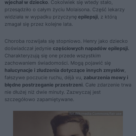
wjechał w dziecko
. Cokolwiek się wtedy stało,
przesądziło o całym życiu Molaisona. Część lekarzy
widziała w wypadku przyczynę
epilepsji
, z którą
zmagał się przez kolejne lata.
Choroba rozwijała się stopniowo. Henry jako dziecko
doświadczał jedynie
częściowych napadów epilepsji.
Charakteryzują się one przede wszystkim
zachowaniem świadomości. Mogą pojawić się
halucynacje i złudzenia dotyczące innych zmysłów
,
fałszywe poczucie ruchu, déjà vu,
zaburzenia mowy i
błędne postrzeganie przestrzeni
. Całe zdarzenie trwa
nie dłużej niż dwie minuty. Zazwyczaj jest
szczegółowo zapamiętywane.
fot.Wikimedia Commons/fair use