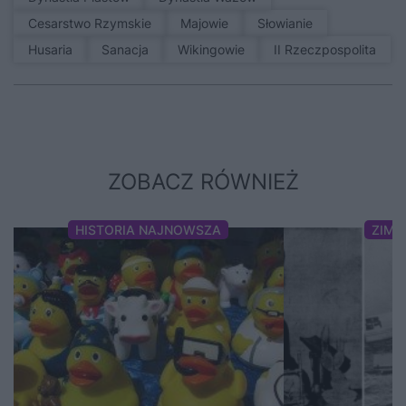
Cesarstwo Rzymskie
Majowie
Słowianie
Husaria
sanacja
Wikingowie
II Rzeczpospolita
ZOBACZ RÓWNIEŻ
HISTORIA NAJNOWSZA
ZIMN