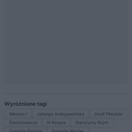
Wyróżnione tagi
Mieszko I
Jadwiga Andegaweńska
Józef Piłsudski
średniowiecze
III Rzesza
Starożytny Rzym
Dynastia Piastów
Dynastia Wazów