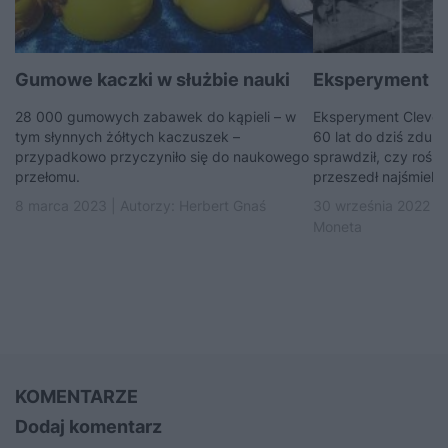
Gumowe kaczki w służbie nauki
Eksperyment Cl
28 000 gumowych zabawek do kąpieli – w
Eksperyment Cleve 
tym słynnych żółtych kaczuszek –
60 lat do dziś zdum
przypadkowo przyczyniło się do naukowego
sprawdził, czy roślin
przełomu.
przeszedł najśmiels
8 marca 2023 | Autorzy:
Herbert Gnaś
30 września 2022 | 
Moneta
KOMENTARZE
Dodaj komentarz