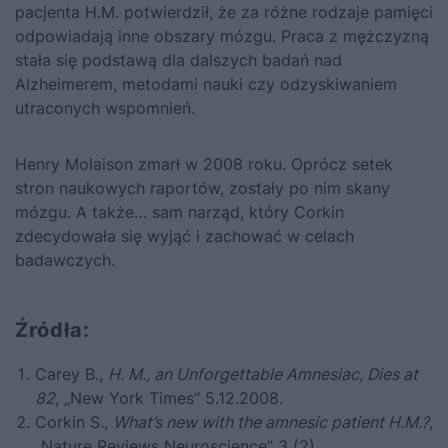
pacjenta H.M. potwierdził, że za różne rodzaje pamięci
odpowiadają inne obszary mózgu. Praca z mężczyzną
stała się podstawą dla dalszych badań nad
Alzheimerem, metodami nauki czy odzyskiwaniem
utraconych wspomnień.
Henry Molaison zmarł w 2008 roku. Oprócz setek
stron naukowych raportów, zostały po nim skany
mózgu. A także… sam narząd, który Corkin
zdecydowała się wyjąć i zachować w celach
badawczych.
Źródła:
Carey B.,
H. M., an Unforgettable Amnesiac, Dies at
82
, „New York Times” 5.12.2008.
Corkin S.,
What’s new with the amnesic patient H.M.?
,
„Nature Reviews Neuroscience” 3 (2).