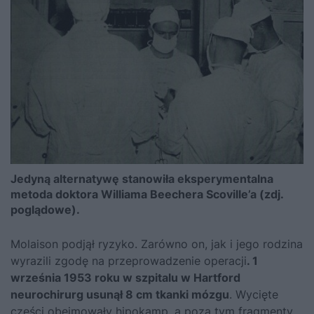
Jedyną alternatywę stanowiła eksperymentalna
metoda doktora Williama Beechera Scoville’a (zdj.
poglądowe).
Molaison podjął ryzyko. Zarówno on, jak i jego rodzina
wyrazili zgodę na przeprowadzenie operacji
. 1
września 1953 roku w szpitalu w Hartford
neurochirurg usunął 8 cm tkanki mózgu
. Wycięte
części obejmowały hipokamp, a poza tym fragmenty