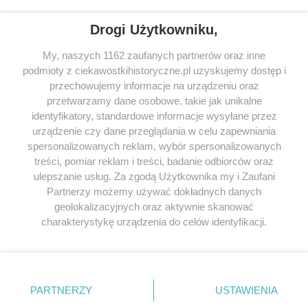
Drogi Użytkowniku,
My, naszych 1162 zaufanych partnerów oraz inne
podmioty z ciekawostkihistoryczne.pl uzyskujemy dostęp i
SERWIS
przechowujemy informacje na urządzeniu oraz
przetwarzamy dane osobowe, takie jak unikalne
SPOŁECZNOŚĆ
identyfikatory, standardowe informacje wysyłane przez
urządzenie czy dane przeglądania w celu zapewniania
WSPÓŁPRACA
spersonalizowanych reklam, wybór spersonalizowanych
KONTAKT
treści, pomiar reklam i treści, badanie odbiorców oraz
ulepszanie usług. Za zgodą Użytkownika my i Zaufani
Partnerzy możemy używać dokładnych danych
geolokalizacyjnych oraz aktywnie skanować
charakterystykę urządzenia do celów identyfikacji.
ODWIEDŹ RÓWNIEŻ:
Ponieważ cenimy Twoją prywatność, prosimy o zgodę na
korzystanie z tych technologii poprzez kliknięcie
„Akceptuję”. Zgoda jest dobrowolna i zawsze możesz ją
zmienić/wycofać klikając przycisk ustawień prywatności
PARTNERZY
USTAWIENIA
znajdujący się w lewym dolnym rogu strony
. Niektóre
Lubimyczytac.pl • Największy serwis o