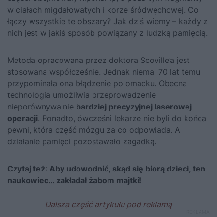
w ciałach migdałowatych i korze śródwęchowej. Co
łączy wszystkie te obszary? Jak dziś wiemy – każdy z
nich jest w jakiś sposób powiązany z ludzką pamięcią.
Metoda opracowana przez doktora Scoville’a jest
stosowana współcześnie. Jednak niemal 70 lat temu
przypominała ona błądzenie po omacku. Obecna
technologia umożliwia przeprowadzenie
nieporównywalnie
bardziej precyzyjnej laserowej
operacji
. Ponadto, ówcześni lekarze nie byli do końca
pewni, która część mózgu za co odpowiada. A
działanie pamięci pozostawało zagadką.
Czytaj też:
Aby udowodnić, skąd się biorą dzieci, ten
naukowiec… zakładał żabom majtki!