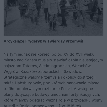
Arcyksiążę Fryderyk w Twierdzy Przemyśl
Na tym jednak nie koniec, bo od XV do XVII wieku
miasto nad Sanem musiało stawiać czoła nieustającym
najazdom Tatarów, Siedmiogrodzian, Wołochów,
Węgrów, Kozaków zaporoskich i Szwedów.
Strategiczne walory Przemyśla i okolicy dostrzegli
także Habsburgowie, pod których panowanie miasto
trafiło po pierwszym rozbiorze Polski. A wstępne
plany dotyczące budowy umocnień fortyfikacyjnych,
które miałyby odegrać ważną rolę w przypadku wojny
Austrii z Rosją, opracowano już w 1818 roku.