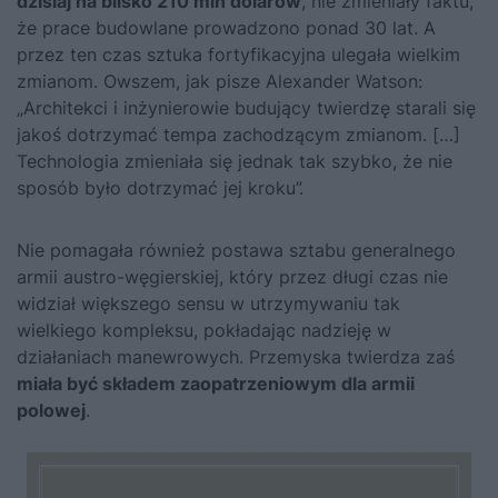
dzisiaj na blisko 210 mln dolarów
, nie zmieniały faktu,
że prace budowlane prowadzono ponad 30 lat. A
przez ten czas sztuka fortyfikacyjna ulegała wielkim
zmianom. Owszem, jak pisze Alexander Watson:
„Architekci i inżynierowie budujący twierdzę starali się
jakoś dotrzymać tempa zachodzącym zmianom. […]
Technologia zmieniała się jednak tak szybko, że nie
sposób było dotrzymać jej kroku”.
Nie pomagała również postawa sztabu generalnego
armii austro-węgierskiej, który przez długi czas nie
widział większego sensu w utrzymywaniu tak
wielkiego kompleksu, pokładając nadzieję w
działaniach manewrowych. Przemyska twierdza zaś
miała być składem zaopatrzeniowym dla armii
polowej
.