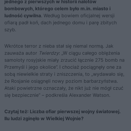
jednego z pierwszych w historii nalotów
bombowych, którego celem było m.in. miasto i
ludność cywilna
. Według bowiem oficjalnej wersji
ofiarą padł koń, dach jednego domu i parę zbitych
szyb.
Wkrótce terror z nieba stał się niemal normą. Jak
zauważa autor
Twierdzy
: „W ciągu całego oblężenia
samoloty rosyjskie miały zrzucić łącznie 275 bomb na
Przemyśl i jego okolice”. I chociaż pociągnęły one za
sobą niewielkie straty i zniszczenia, to „wydawało się,
że Rosjanie osiągnęli nowy poziom barbarzyństwa.
Ataki powietrzne oznaczały, że nikt już nie mógł czuć
się bezpiecznie” – podkreśla Alexander Watson.
Czytaj też:
Liczba ofiar pierwszej wojny światowej.
Ilu ludzi zginęło w Wielkiej Wojnie?