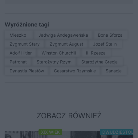
Wyróżnione tagi
Mieszko I
Jadwiga Andegaweńska
Bona Sforza
Zygmunt Stary
Zygmunt August
Józef Stalin
Adolf Hitler
Winston Churchill
III Rzesza
patronat
Starożytny Rzym
Starożytna Grecja
Dynastia Piastów
Cesarstwo Rzymskie
sanacja
ZOBACZ RÓWNIEŻ
XIX WIEK
DWUDZIESTOLE