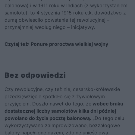
balonowa) i w 1911 roku w Indiach (z wykorzystaniem
samolotu), to 4 stycznia 1915 roku c.k. dowództwo z
dumą obwieściło powstanie tej rewolucyjnej –
przynajmniej według niego – inicjatywy.
Czytaj też:
Ponure proroctwa wielkiej wojny
B
ez odpowiedzi
Czy rewolucyjne, czy też nie, cesarsko-królewskie
przedsięwzięcie spotkało się z żywiołowym
przyjęciem. Doszło nawet do tego, że
wobec braku
dostatecznej liczby samolotów kilka dni później
powołano do życia pocztę balonową.
„Do tego celu
wykorzystywano zaimprowizowane, bezzałogowe
balony napełnione gazem, zdolne unieść dwa