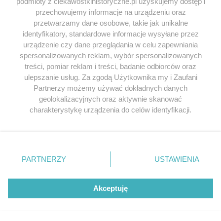
podmioty z ciekawostkihistoryczne.pl uzyskujemy dostęp i
przechowujemy informacje na urządzeniu oraz
przetwarzamy dane osobowe, takie jak unikalne
NAZWA
*
identyfikatory, standardowe informacje wysyłane przez
urządzenie czy dane przeglądania w celu zapewniania
spersonalizowanych reklam, wybór spersonalizowanych
E-MAIL
*
treści, pomiar reklam i treści, badanie odbiorców oraz
ulepszanie usług. Za zgodą Użytkownika my i Zaufani
Partnerzy możemy używać dokładnych danych
geolokalizacyjnych oraz aktywnie skanować
charakterystykę urządzenia do celów identyfikacji.
Ponieważ cenimy Twoją prywatność, prosimy o zgodę na
korzystanie z tych technologii poprzez kliknięcie
„Akceptuję”. Zgoda jest dobrowolna i zawsze możesz ją
W tym momencie nie ma komentrzy.
zmienić/wycofać klikając przycisk ustawień prywatności
PARTNERZY
USTAWIENIA
znajdujący się w lewym dolnym rogu strony
. Niektóre
rodzaje przetwarzania danych nie wymagają zgody
użytkownika, ale masz prawo sprzeciwić się takiemu
Jeśli chcesz zgłosić
literówkę lub błąd ortograficzny
Akceptuję
przetwarzaniu. Preferencje będą miały zastosowania tylko
kliknij TUTAJ
.
na tej witrynie.