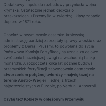
Dodatkowy impuls do rozbudowy przyniosła wojna
krymska. Ostatecznie jednak decyzja o
przekształceniu Przemyśla w twierdzę I klasy zapadła
dopiero w 1871 roku.
Chociaż w owym czasie cesarsko-królewską
administrację bardziej zaprzątały sprawy włoskie oraz
problemy z Danią i Prusami, to powołana do życia
Państwowa Komisja Fortyfikacyjna uznała za celowe
zwrócenie baczniejszej uwagi na wschodnią flankę
monarchii. A rozpoczęta kilka lat później budowa
przemyskich fortyfikacji zaowocowała ostatecznie
stworzeniem potężnej twierdzy – największej na
terenie Austro-Węgier
i jednej z trzech
najpotężniejszych w Europie, po Verdun i Antwerpii.
Czytaj też:
Kobiety w oblężonym Przemyślu