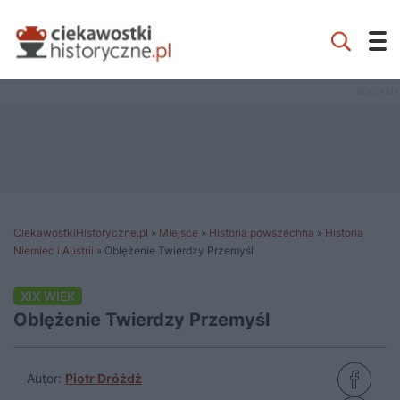
CiekawostkiHistoryczne.pl
»
Miejsce
»
Historia powszechna
»
Historia
Niemiec i Austrii
»
Oblężenie Twierdzy Przemyśl
XIX WIEK
Oblężenie Twierdzy Przemyśl
Autor:
Piotr Dróżdż