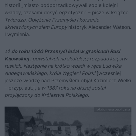
historii „miasto podporządkowywali sobie kolejni
władcy, czasami dosyć egzotyczni” – pisze w książce
Twierdza. Oblężenie Przemyśla i korzenie
skrwawionych ziem Europy
historyk Alexander Watson.
I wymienia:
aż
do roku 1340 Przemyśl leżał w granicach Rusi
Kijowskiej
i powstałych na skutek jej rozpadu księstw
ruskich. Następnie na krótko wpadł w ręce
Ludwika
Andegaweńskiego
, króla Węgier i Polski
[wcześniej
jeszcze władzę nad Przemyślem objął
Kazimierz Wielki
– przyp. aut.]
, a w 1387 roku na dłużej został
przyłączony do Królestwa Polskiego.
fot.domena publiczna