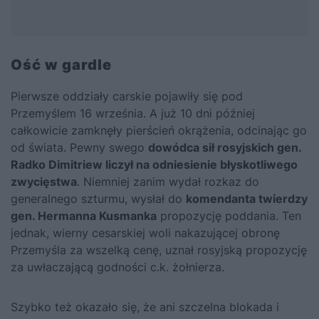
Ość w gardle
Pierwsze oddziały carskie pojawiły się pod
Przemyślem 16 września. A już 10 dni później
całkowicie zamknęły pierścień okrążenia, odcinając go
od świata. Pewny swego
dowódca sił rosyjskich gen.
Radko Dimitriew liczył na odniesienie błyskotliwego
zwycięstwa
. Niemniej zanim wydał rozkaz do
generalnego szturmu, wysłał do
komendanta twierdzy
gen. Hermanna Kusmanka
propozycję poddania. Ten
jednak, wierny cesarskiej woli nakazującej obronę
Przemyśla za wszelką cenę, uznał rosyjską propozycję
za uwłaczającą godności c.k. żołnierza.
Szybko też okazało się, że ani szczelna blokada i