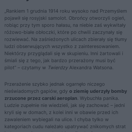
„Rankiem 1 grudnia 1914 roku wysoko nad Przemyślem
pojawił się rosyjski samolot. Obrońcy otworzyli ogień,
robiąc przy tym sporo hałasu, na niebie zaś wykwitały
różowo-białe obłoczki, które po chwili zaczynały się
rozwiewać. Na zaśnieżonych ulicach zbierały się tłumy
ludzi obserwujących wszystko z zainteresowaniem.
Niektórzy przyglądali się w skupieniu. Inni żartowali i
śmiali się z tego, jak bardzo przerażony musi być
pilot” – czytamy w
Twierdzy
Alexandra Watsona.
Przerażenie szybko jednak ogarnęło niczego
nieświadomych gapiów, gdy
o ziemię uderzyły bomby
zrzucone przez carski aeroplan
. Wybuchła panika.
Ludzie zupełnie nie wiedzieli, jak się zachować – jedni
kryli się w domach, z kolei inni w obawie przed ich
zawaleniem wybiegali na ulice. I chyba tylko w
kategoriach cudu należało upatrywać znikomych strat