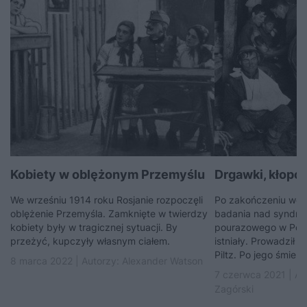
Kobiety w oblężonym Przemyślu
Drgawki, kłopoty
We wrześniu 1914 roku Rosjanie rozpoczęli
Po zakończeniu woj
oblężenie Przemyśla. Zamknięte w twierdzy
badania nad syndro
kobiety były w tragicznej sytuacji. By
pourazowego w Pols
przeżyć, kupczyły własnym ciałem.
istniały. Prowadził j
Piltz. Po jego śmierci 
8 marca 2022 | Autorzy:
Alexander Watson
7 czerwca 2021 | Au
Zagórski