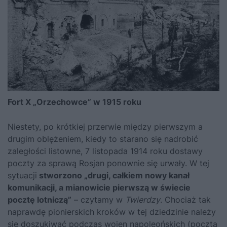
Fort X „Orzechowce” w 1915 roku
Niestety, po krótkiej przerwie między pierwszym a
drugim oblężeniem, kiedy to starano się nadrobić
zaległości listowne, 7 listopada 1914 roku dostawy
poczty za sprawą Rosjan ponownie się urwały. W tej
sytuacji
stworzono „drugi, całkiem nowy kanał
komunikacji, a mianowicie pierwszą w świecie
pocztę lotniczą”
– czytamy w
Twierdzy
. Chociaż tak
naprawdę pionierskich kroków w tej dziedzinie należy
się doszukiwać podczas wojen napoleońskich (poczta