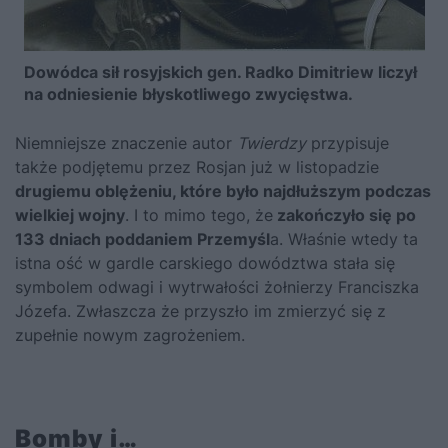
Dowódca sił rosyjskich gen. Radko Dimitriew liczył
na odniesienie błyskotliwego zwycięstwa.
Niemniejsze znaczenie autor
Twierdzy
przypisuje
także podjętemu przez Rosjan już w listopadzie
drugiemu oblężeniu, które było najdłuższym podczas
wielkiej wojny
. I to mimo tego, że
zakończyło się po
133 dniach poddaniem Przemyśl
a. Właśnie wtedy ta
istna ość w gardle carskiego dowództwa stała się
symbolem odwagi i wytrwałości żołnierzy Franciszka
Józefa. Zwłaszcza że przyszło im zmierzyć się z
zupełnie nowym zagrożeniem.
Bomby i…