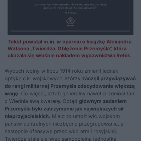
Tekst powstał m.in. w oparciu o książkę Alexandra
Watsona „Twierdza. Oblężenie Przemyśla”, która
ukazała się właśnie nakładem wydawnictwa Rebis.
Wybuch wojny w lipcu 1914 roku zmienił jednak
optykę c.k. wojskowych, którzy
zaczęli przywiązywać
do rangi militarnej Przemyśla zdecydowanie większą
wagę
. Co więcej, sztab generalny nawet przeniósł tam
z Wiednia swą kwaterę. Odtąd
głównym zadaniem
Przemyśla było zatrzymanie jak największych sił
nieprzyjacielskich.
Miało to umożliwić wojskom
państw centralnych niezbędne przegrupowania, a
następnie ofensywę przeciwko armii rosyjskiej.
Twierdza stała się więc samodzielną jednostką