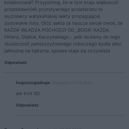
kolaborował? Przypomnę, że w tym kraju większość
przedstawicieli prymitywnego proletariatu to
wyznawcy watykańskiej sekty propagującej
żydowskie mity. Otóż sekta ta naucza swoje owce, że
KAŻDA WŁADZA POCHODZI OD „BOGA”. KAŻDA.
Hitlera, Stalina, Kaczyńskiego… jeśli dodamy do tego
słuzalczość pańszczyźnianego roboczego bydła albo
jałmużnę na bękarta, sprawa staje się oczywista
Odpowiedz
hugoznogadluga
napisał/a 03.04.2021
ale troll XD
Odpowiedz