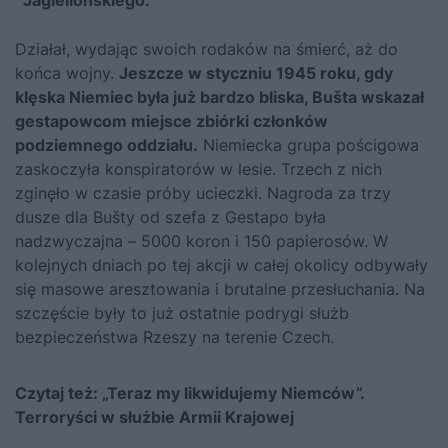
Jagiellońskiego.
Działał, wydając swoich rodaków na śmierć, aż do
końca wojny.
Jeszcze w styczniu 1945 roku, gdy
klęska Niemiec była już bardzo bliska, Bušta wskazał
gestapowcom miejsce zbiórki członków
podziemnego oddziału.
Niemiecka grupa pościgowa
zaskoczyła konspiratorów w lesie. Trzech z nich
zginęło w czasie próby ucieczki. Nagroda za trzy
dusze dla Bušty od szefa z Gestapo była
nadzwyczajna – 5000 koron i 150 papierosów. W
kolejnych dniach po tej akcji w całej okolicy odbywały
się masowe aresztowania i brutalne przesłuchania. Na
szczęście były to już ostatnie podrygi służb
bezpieczeństwa Rzeszy na terenie Czech.
Czytaj też:
„Teraz my likwidujemy Niemców”.
Terroryści w służbie Armii Krajowej