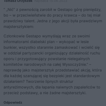
Tomasz Orzyszek
napisał/a 15.06.2023
” „Nić” z pewnością zarobił w Gestapo górę pieniędzy,
bo – w przeciwieństwie do pracy krawca – do tej miał
prawdziwy talent. Jedna z jego akcji była prawdziwym
majstersztykiem:
Członkowie Gestapo wymyślają wraz ze swoimi
informatorami diabelski plan – wykopać w lesie
bunkier, wszystko starannie zamaskować i wcielić się
w oddział partyzancki organizujący działalność ruchu
oporu i przygotowujący powstanie nielegalnych
komitetów narodowych na całej Wysoczyźnie.” –
naprawdę jako majstersztyk przedstawiać akcję, która
dla każdej szanującej się bezpieki jest standardowym
działaniem? Tworzenie lipnych struktur
antyreżimowych, dla łapania naiwnych zapaleńców to
przecież podstawy, a nie żadne majstersztyki.
Odpowiedz