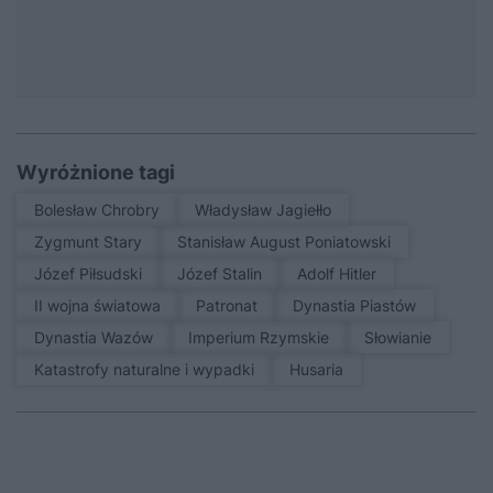
Wyróżnione tagi
Bolesław Chrobry
Władysław Jagiełło
Zygmunt Stary
Stanisław August Poniatowski
Józef Piłsudski
Józef Stalin
Adolf Hitler
II wojna światowa
patronat
Dynastia Piastów
Dynastia Wazów
Imperium Rzymskie
Słowianie
Katastrofy naturalne i wypadki
Husaria