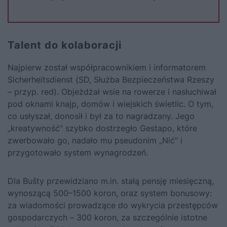
Talent do kolaboracji
Najpierw został współpracownikiem i informatorem
Sicherheitsdienst (SD, Służba Bezpieczeństwa Rzeszy
– przyp. red). Objeżdżał wsie na rowerze i nasłuchiwał
pod oknami knajp, domów i wiejskich świetlic. O tym,
co usłyszał, donosił i był za to nagradzany. Jego
„kreatywność” szybko dostrzegło Gestapo, które
zwerbowało go, nadało mu pseudonim „Nić” i
przygotowało system wynagrodzeń.
Dla Bušty przewidziano m.in. stałą pensję miesięczną,
wynoszącą 500–1500 koron, oraz system bonusowy:
za wiadomości prowadzące do wykrycia przestępców
gospodarczych – 300 koron, za szczególnie istotne