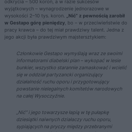
odkrycia – 500 koron, a w razie sukcesów
wyjątkowych – wynagrodzenie jednorazowe w
wysokości 2–10 tys. koron.
„Nić” z pewnością zarobił
w Gestapo górę pieniędzy
, bo – w przeciwieństwie do
pracy krawca – do tej miał prawdziwy talent. Jedna z
jego akcji była prawdziwym majstersztykiem:
Członkowie Gestapo wymyślają wraz ze swoimi
informatorami diabelski plan – wykopać w lesie
bunkier, wszystko starannie zamaskować i wcielić
się w oddział partyzancki organizujący
działalność ruchu oporu i przygotowujący
powstanie nielegalnych komitetów narodowych
na całej Wysoczyźnie.
„Nić” i jego towarzysze łapią w tę pułapkę
dziesiątki naiwnych działaczy ruchu oporu,
sypiających na pryczy między przebranymi