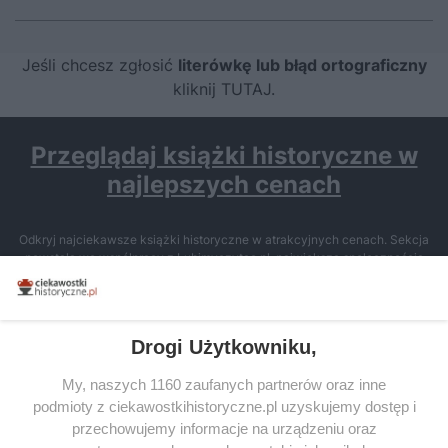
Jeśli chcesz zgłosić
literówkę lub błąd ortograficzny
kliknij TUTAJ
.
Przeglądaj książki historyczne w
najlepszych cenach
Odkryj najciekawsze książki historyczne w atrakcyjnych cenach. Sekcja
powstała we współpracy z Lubimyczytac.pl, największą społecznością
miłośników literatury w Polsce – dzięki temu możesz wybierać spośród
tytułów najwyżej ocenianych przez czytelników.
Drogi Użytkowniku,
My, naszych 1160 zaufanych partnerów oraz inne
podmioty z ciekawostkihistoryczne.pl uzyskujemy dostęp i
SERWIS
przechowujemy informacje na urządzeniu oraz