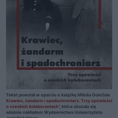
Tekst powstał w oparciu o książkę Miloša Doležala
Krawiec, żandarm i spadochroniarz. Trzy opowieści
o czeskich kolaborantach”
, która ukazała się
właśnie nakładem Wydawnictwa Uniwersytetu