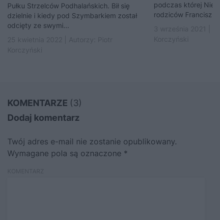
podczas której Niemc
Pułku Strzelców Podhalańskich. Bił się
rodziców Franciszka 
dzielnie i kiedy pod Szymbarkiem został
odcięty ze swymi...
3 września 2021 | A
Korczyński
25 kwietnia 2022 | Autorzy:
Piotr
Korczyński
KOMENTARZE
(3)
Dodaj komentarz
Twój adres e-mail nie zostanie opublikowany.
Wymagane pola są oznaczone
*
KOMENTARZ