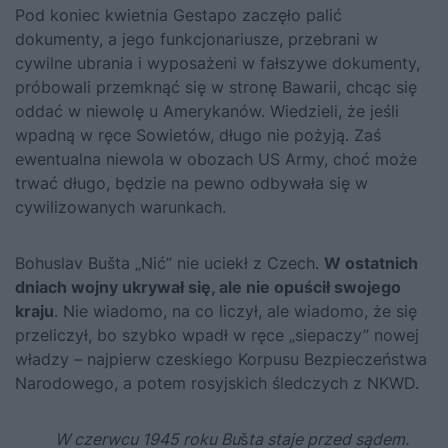
Pod koniec kwietnia Gestapo zaczęło palić
dokumenty, a jego funkcjonariusze, przebrani w
cywilne ubrania i wyposażeni w fałszywe dokumenty,
próbowali przemknąć się w stronę Bawarii, chcąc się
oddać w niewolę u Amerykanów. Wiedzieli, że jeśli
wpadną w ręce Sowietów, długo nie pożyją. Zaś
ewentualna niewola w obozach US Army, choć może
trwać długo, będzie na pewno odbywała się w
cywilizowanych warunkach.
Bohuslav Bušta „Nić” nie uciekł z Czech.
W ostatnich
dniach wojny ukrywał się, ale nie opuścił swojego
kraju
. Nie wiadomo, na co liczył, ale wiadomo, że się
przeliczył, bo szybko wpadł w ręce „siepaczy” nowej
władzy – najpierw czeskiego Korpusu Bezpieczeństwa
Narodowego, a potem rosyjskich śledczych z NKWD.
W czerwcu 1945 roku Bu
š
ta staje przed sądem.