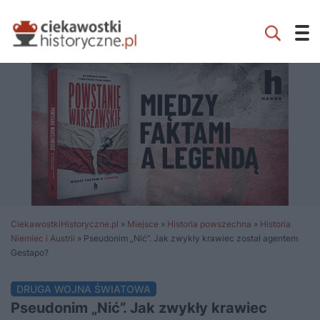
CiekawostkiHistoryczne.pl
»
Miejsce
»
Historia powszechna
»
Historia
Niemiec i Austrii
»
Pseudonim „Nić”. Jak zwykły krawiec został agentem
Gestapo?
DRUGA WOJNA ŚWIATOWA
Pseudonim „Nić”. Jak zwykły krawiec