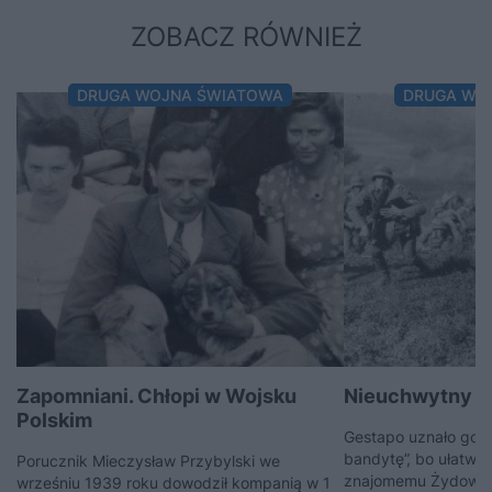
ZOBACZ RÓWNIEŻ
DRUGA WOJNA ŚWIATOWA
DRUGA WO
Zapomniani. Chłopi w Wojsku
Nieuchwytny „J
Polskim
Gestapo uznało go 
bandytę”, bo ułatwił
Porucznik Mieczysław Przybylski we
znajomemu Żydowi. 
wrześniu 1939 roku dowodził kompanią w 1