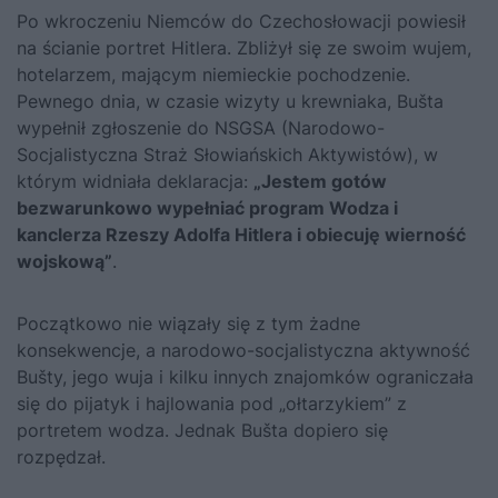
Po wkroczeniu Niemców do Czechosłowacji powiesił
na ścianie portret
Hitlera
. Zbliżył się ze swoim wujem,
hotelarzem, mającym niemieckie pochodzenie.
Pewnego dnia, w czasie wizyty u krewniaka, Bušta
wypełnił zgłoszenie do NSGSA (Narodowo-
Socjalistyczna Straż Słowiańskich Aktywistów), w
którym widniała deklaracja:
„Jestem gotów
bezwarunkowo wypełniać program Wodza i
kanclerza Rzeszy Adolfa Hitlera i obiecuję wierność
wojskową”
.
Początkowo nie wiązały się z tym żadne
konsekwencje, a narodowo-socjalistyczna aktywność
Bušty, jego wuja i kilku innych znajomków ograniczała
się do pijatyk i hajlowania pod „ołtarzykiem” z
portretem wodza. Jednak Bušta dopiero się
rozpędzał.