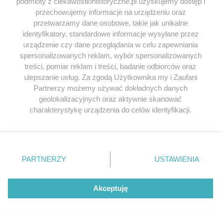
podmioty z ciekawostkihistoryczne.pl uzyskujemy dostęp i
kobiety na równi z mężczyznami zdobywały niebo,
przechowujemy informacje na urządzeniu oraz
były konstruktorkami maszyn, pilotowały myśliwce. Ta
przetwarzamy dane osobowe, takie jak unikalne
identyfikatory, standardowe informacje wysyłane przez
wyjątkowa książka prezentuje sylwetki wspaniałych,
urządzenie czy dane przeglądania w celu zapewniania
odważnych, łamiących stereotypy kobiet, które
spersonalizowanych reklam, wybór spersonalizowanych
marzyły o lataniu. Musiały jednak przejść trudną
treści, pomiar reklam i treści, badanie odbiorców oraz
drogę, bo świat ten w powszechnym mniemaniu
ulepszanie usług. Za zgodą Użytkownika my i Zaufani
zarezerwowany był dla mężczyzn.
Partnerzy możemy używać dokładnych danych
geolokalizacyjnych oraz aktywnie skanować
charakterystykę urządzenia do celów identyfikacji.
Ponieważ cenimy Twoją prywatność, prosimy o zgodę na
korzystanie z tych technologii poprzez kliknięcie
„Akceptuję”. Zgoda jest dobrowolna i zawsze możesz ją
zmienić/wycofać klikając przycisk ustawień prywatności
PARTNERZY
USTAWIENIA
znajdujący się w lewym dolnym rogu strony
. Niektóre
rodzaje przetwarzania danych nie wymagają zgody
użytkownika, ale masz prawo sprzeciwić się takiemu
Akceptuję
przetwarzaniu. Preferencje będą miały zastosowania tylko
na tej witrynie.