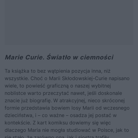
Marie Curie. Światło w ciemności
Ta książka to bez wątpienia pozycja inna, niż
wszystkie. Choć o Marii Skłodowskiej-Curie napisano
wiele, to powieść graficzną o naszej wybitnej
noblistce warto przeczytać nawet, jeśli doskonale
znacie już biografię. W atrakcyjnej, nieco skróconej
formie przedstawia bowiem losy Marii od wczesnego
dzieciństwa, i – co ważne – osadza jej postać w
kontekście. Z kart komiksu dowiemy się więc
dlaczego Maria nie mogła studiować w Polsce, jak to
się stało, że zarówno ona, jak i siostra trafiły