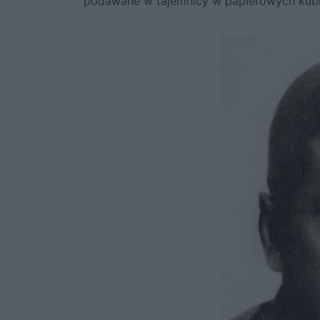
podawane w tajemnicy w papierowych kub