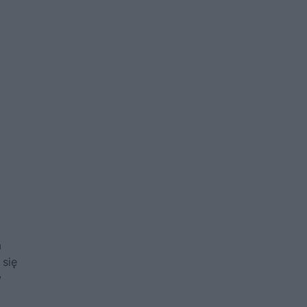
a
 się
w