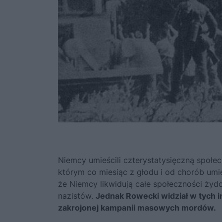
Niemcy umieścili czterystatysięczną społec
którym co miesiąc z głodu i od chorób umie
że Niemcy likwidują całe społeczności ży
nazistów.
Jednak Rowecki widział w tych i
zakrojonej kampanii masowych mordów.