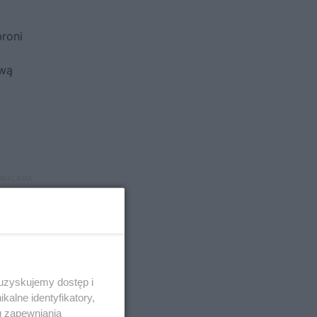
roni
ową
 uzyskujemy dostęp i
alne identyfikatory,
u zapewniania