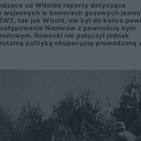
odzące od Witolda raporty dotyczące
w wojennych w komorach gazowych jesien
WZ, tak jak Witold, nie był do końca pew
e postępowanie Niemców z pewnością było
odowym. Rowecki nie połączył jednak
rutalną polityką okupacyjną prowadzoną 