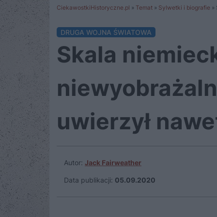
CiekawostkiHistoryczne.pl
»
Temat
»
Sylwetki i biografie
»
DRUGA WOJNA ŚWIATOWA
Skala niemiec
niewyobrażalna
uwierzył nawet
Autor:
Jack Fairweather
Data publikacji:
05.09.2020