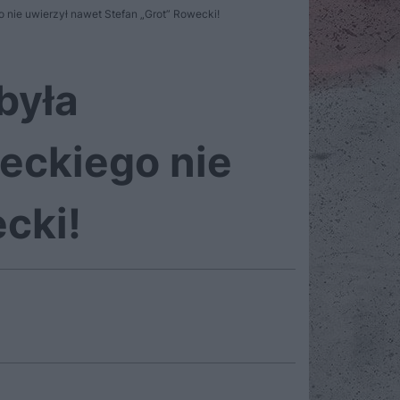
o nie uwierzył nawet Stefan „Grot” Rowecki!
była
leckiego nie
cki!