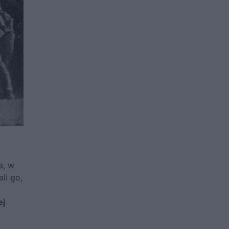
a, w
li go,
ej