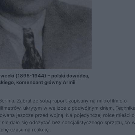
owecki (1895-1944) – polski dowódca,
lskiego, komendant główny Armii
rlina. Zabrał ze sobą raport zapisany na mikrofilmie o
 milimetrów, ukrytym w walizce z podwójnym dnem. Technik
cowana jeszcze przed wojną. Na pojedynczej rolce mieściło
o nie dało się odczytać bez specjalistycznego sprzętu, co 
chę czasu na reakcję.