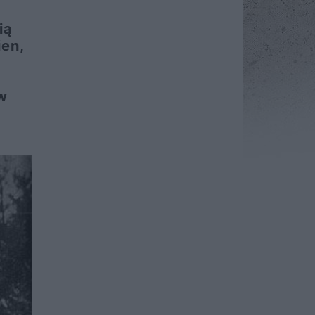
ią
ien,
w