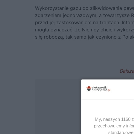
Wykorzystanie gazu do zlikwidowania pew
zdarzeniem jednorazowym, a towarzysze Ro
przed jej zastosowaniem na frontach. Inf
mogła oznaczać, że Niemcy chcieli wykor
siłę roboczą, tak samo jak czyniono z Pola
My, naszych 1160 za
przechowujemy infor
standardowe 