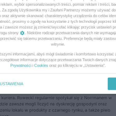
eklam, wybór spersonalizowanych treści, pomiar reklam i treści, b
g. Za zgodą Użytkownika my i Zaufani Partnerzy możemy używać d
h oraz aktywnie skanować charakterystykę urządzenia do celów ident
ność, prosimy o zgodę na korzystanie z tych technologii poprzez kli
a i zawsze możesz ją zmienić/wycofać klikając przycisk ustawień p
rogu strony
. Niektóre rodzaje przetwarzania danych nie wymaga
rzeciwić się takiemu przetwarzaniu. Preferencje będą miały zastoso
witrynie.
lda swojemu najlepszemu kurierowi, Svenowi Norrmanowi
,
iższymi informacjami, abyś mógł świadomie i komfortowo korzystać
wi, który prowadził w Warszawie polski oddział szwedzki
Szczegółowe informacje dotyczące przetwarzania Twoich danych zna
tego, co naziści robili z miastem, które przez ostatnie lata
Prywatności
i
Cookies
oraz po kliknięciu w „Ustawienia”.
jego obowiązkiem jako „człowieka z zewnątrz” jest opowie
j stolicy.
USTAWIENIA
alność, mógł swobodnie podróżować między Polską a
 kuriera. Rowecki regularnie spotykał się z Norrmanem w
dzie zawsze mogli liczyć na dyskrecję gospodyni oraz
zeniu lokalu w produkty z czarnego rynku, a także piwo