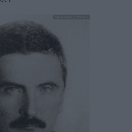
kach.
fot.domena publiczna