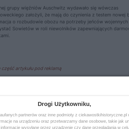
nej grupy więźniów Auschwitz wydawało się wówczas
weckiego założyli, że mają do czynienia z testem nowej b
ormacja o rozbudowie obozu na potrzeby jeńców wojennych
zystać Sowietów w roli niewolników zapewniających darm
kami.
Drogi Użytkowniku,
ufanych partnerów oraz inne podmioty z ciekawostkihistoryczne.pl
macje na urządzeniu oraz przetwarzamy dane osobowe, takie jak unik
informacje wysyłane przez urządzenie czy dane przeglądania w cel