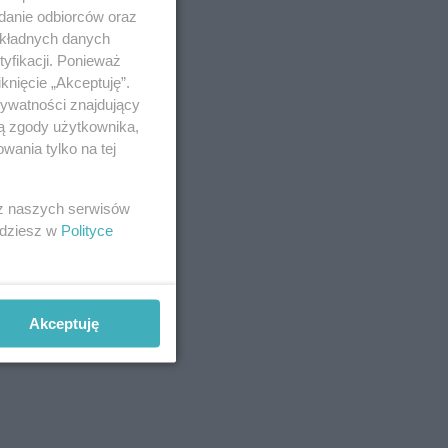
adanie odbiorców oraz
okładnych danych
yfikacji. Ponieważ
knięcie „Akceptuję”.
rywatności znajdujący
ją zgody użytkownika,
wania tylko na tej
 z naszych serwisów
ej
jdziesz w
Polityce
 stało
dzenie
Akceptuję