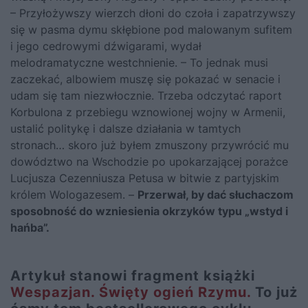
– Przyłożywszy wierzch dłoni do czoła i zapatrzywszy
się w pasma dymu skłębione pod malowanym sufitem
i jego cedrowymi dźwigarami, wydał
melodramatyczne westchnienie. – To jednak musi
zaczekać, albowiem muszę się pokazać w senacie i
udam się tam niezwłocznie. Trzeba odczytać raport
Korbulona z przebiegu wznowionej wojny w Armenii,
ustalić politykę i dalsze działania w tamtych
stronach… skoro już byłem zmuszony przywrócić mu
dowództwo na Wschodzie po upokarzającej porażce
Lucjusza Cezenniusza Petusa w bitwie z partyjskim
królem Wologazesem. –
Przerwał, by dać słuchaczom
sposobność do wzniesienia okrzyków typu „wstyd i
hańba”.
Artykuł stanowi fragment książki
Wespazjan. Święty ogień Rzymu.
To już