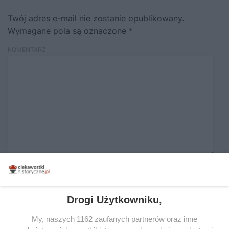
Twój adres e-mail nie zostanie opublikowany.
Wymagane pola są oznaczone
*
KOMENTARZ
NAZWA
*
Drogi Użytkowniku,
E-MAIL
*
My, naszych 1162 zaufanych partnerów oraz inne