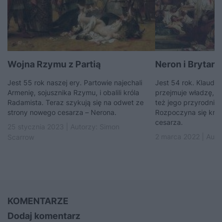
Wojna Rzymu z Partią
Neron i Brytanik
Jest 55 rok naszej ery. Partowie najechali
Jest 54 rok. Klaudiu
Armenię, sojusznika Rzymu, i obalili króla
przejmuje władzę, al
Radamista. Teraz szykują się na odwet ze
też jego przyrodni b
strony nowego cesarza – Nerona.
Rozpoczyna się krwa
cesarza.
25 stycznia 2023 | Autorzy:
Simon
2 marca 2022 | Auto
Scarrow
KOMENTARZE
Dodaj komentarz