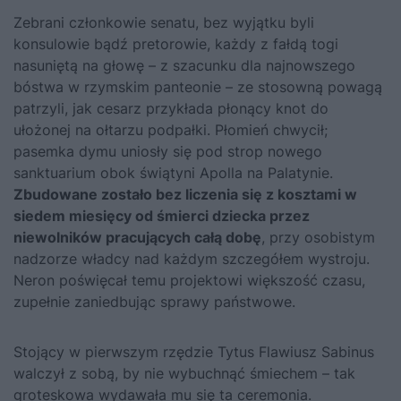
Zebrani członkowie senatu, bez wyjątku byli
konsulowie bądź pretorowie, każdy z fałdą togi
nasuniętą na głowę – z szacunku dla najnowszego
bóstwa w rzymskim panteonie – ze stosowną powagą
patrzyli, jak cesarz przykłada płonący knot do
ułożonej na ołtarzu podpałki. Płomień chwycił;
pasemka dymu uniosły się pod strop nowego
sanktuarium obok świątyni Apolla na Palatynie.
Zbudowane zostało bez liczenia się z kosztami w
siedem miesięcy od śmierci dziecka przez
niewolników pracujących całą dobę
, przy osobistym
nadzorze władcy nad każdym szczegółem wystroju.
Neron poświęcał temu projektowi większość czasu,
zupełnie zaniedbując sprawy państwowe.
Stojący w pierwszym rzędzie Tytus Flawiusz Sabinus
walczył z sobą, by nie wybuchnąć śmiechem – tak
groteskowa wydawała mu się ta ceremonia.