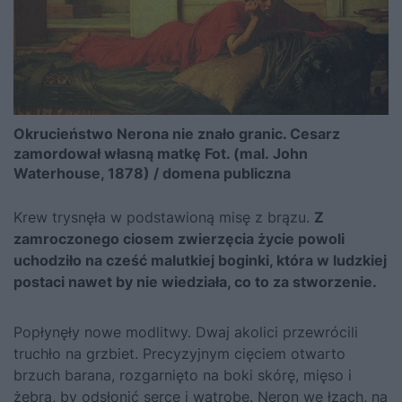
Okrucieństwo Nerona nie znało granic. Cesarz
zamordował własną matkę Fot. (mal. John
Waterhouse, 1878) / domena publiczna
Krew trysnęła w podstawioną misę z brązu.
Z
zamroczonego ciosem zwierzęcia życie powoli
uchodziło na cześć malutkiej boginki, która w ludzkiej
postaci nawet by nie wiedziała, co to za stworzenie.
Popłynęły nowe modlitwy. Dwaj akolici przewrócili
truchło na grzbiet. Precyzyjnym cięciem otwarto
brzuch barana, rozgarnięto na boki skórę, mięso i
żebra, by odsłonić serce i wątrobę. Neron we łzach, na