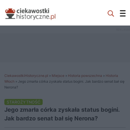
CiekawostkiHistoryczne.pl
»
Miejsce
»
Historia powszechna
»
Historia
Włoch
»
Jego zmarła córka zyskała status bogini. Jak bardzo senat bał się
Nerona?
STAROŻYTNOŚĆ
Jego zmarła córka zyskała status bogini.
Jak bardzo senat bał się Nerona?