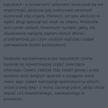
klęczkach i z rozwartymi ramionami wpatrywał się we
wnętrzności, podczas gdy mistrzowie ceremonii
wyjmowali oba organy. Pierwszy od razu włożono w
ogień; drugi spoczął tuż obok na ołtarzu. Widzowie
wstrzymali oddech. Powolnymi ruchami, jakby dla
zbudowania napięcia, kapłani obmyli dłonie i
przedramiona, po czym osuszyli wątrobę i oddali
zakrwawione ścierki pomocnikom.
Nadeszła wyczekiwana przez wszystkich chwila:
badanie tej najważniejszej części zwierzęcia
ofiarnego. Cesarz zadrżał. Gdy zadarł głowę i przez
wysokie okno świątyni spojrzał w posępnie szare
niebo, jego ciałem wstrząsnął spazmatyczny szloch;
uniósł prawą rękę i z wolna zacisnął palce, jakby chciał
złapać coś niewidzialnego, zawieszonego w
powietrzu.