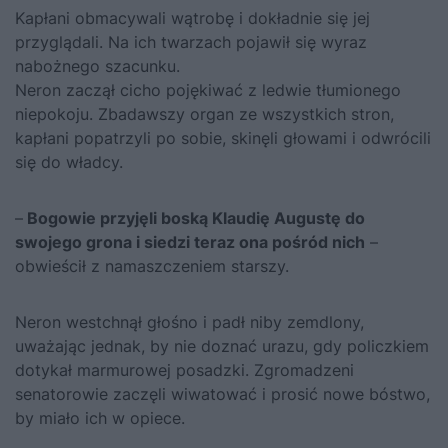
Kapłani obmacywali wątrobę i dokładnie się jej
przyglądali. Na ich twarzach pojawił się wyraz
nabożnego szacunku.
Neron zaczął cicho pojękiwać z ledwie tłumionego
niepokoju. Zbadawszy organ ze wszystkich stron,
kapłani popatrzyli po sobie, skinęli głowami i odwrócili
się do władcy.
–
Bogowie przyjęli boską Klaudię Augustę do
swojego grona i siedzi teraz ona pośród nich
–
obwieścił z namaszczeniem starszy.
Neron westchnął głośno i padł niby zemdlony,
uważając jednak, by nie doznać urazu, gdy policzkiem
dotykał marmurowej posadzki. Zgromadzeni
senatorowie zaczęli wiwatować i prosić nowe bóstwo,
by miało ich w opiece.