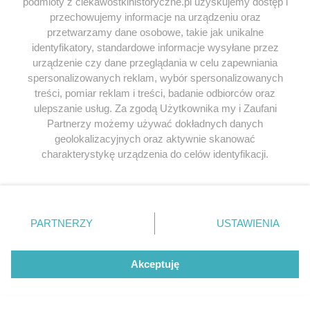
podmioty z ciekawostkihistoryczne.pl uzyskujemy dostęp i
przechowujemy informacje na urządzeniu oraz
przetwarzamy dane osobowe, takie jak unikalne
identyfikatory, standardowe informacje wysyłane przez
urządzenie czy dane przeglądania w celu zapewniania
spersonalizowanych reklam, wybór spersonalizowanych
treści, pomiar reklam i treści, badanie odbiorców oraz
W tym momencie nie ma komentrzy.
ulepszanie usług. Za zgodą Użytkownika my i Zaufani
Partnerzy możemy używać dokładnych danych
geolokalizacyjnych oraz aktywnie skanować
Jeśli chcesz zgłosić
literówkę lub błąd ortograficzny
charakterystykę urządzenia do celów identyfikacji.
kliknij TUTAJ
.
Ponieważ cenimy Twoją prywatność, prosimy o zgodę na
korzystanie z tych technologii poprzez kliknięcie
„Akceptuję”. Zgoda jest dobrowolna i zawsze możesz ją
Przeglądaj książki historyczne w
zmienić/wycofać klikając przycisk ustawień prywatności
PARTNERZY
USTAWIENIA
najlepszych cenach
znajdujący się w lewym dolnym rogu strony
. Niektóre
rodzaje przetwarzania danych nie wymagają zgody
użytkownika, ale masz prawo sprzeciwić się takiemu
Akceptuję
Odkryj najciekawsze książki historyczne w atrakcyjnych cenach. Sekcja
przetwarzaniu. Preferencje będą miały zastosowania tylko
powstała we współpracy z Lubimyczytac.pl, największą społecznością
na tej witrynie.
miłośników literatury w Polsce – dzięki temu możesz wybierać spośród
tytułów najwyżej ocenianych przez czytelników.