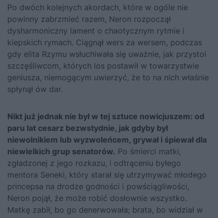
Po dwóch kolejnych akordach, które w ogóle nie
powinny zabrzmieć razem, Neron rozpoczął
dysharmoniczny lament o chaotycznym rytmie i
kiepskich rymach. Ciągnął wers za wersem, podczas
gdy elita Rzymu wsłuchiwała się uważnie, jak przystoi
szczęśliwcom, których los postawił w towarzystwie
geniusza, niemogącym uwierzyć, że to na nich właśnie
spłynął ów dar.
Nikt już jednak nie był w tej sztuce nowicjuszem: od
paru lat cesarz bezwstydnie, jak gdyby był
niewolnikiem lub wyzwoleńcem, grywał i śpiewał dla
niewielkich grup senatorów.
Po śmierci matki,
zgładzonej z jego rozkazu, i odtrąceniu byłego
mentora Seneki, który starał się utrzymywać młodego
princepsa na drodze godności i powściągliwości,
Neron pojął, że może robić dosłownie wszystko.
Matkę zabił, bo go denerwowała; brata, bo widział w