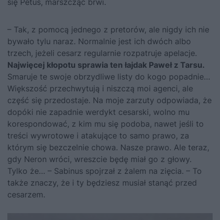
się Petus, marszcząc brwi.
– Tak, z pomocą jednego z pretorów, ale nigdy ich nie
bywało tylu naraz. Normalnie jest ich dwóch albo
trzech, jeżeli cesarz regularnie rozpatruje apelacje.
Najwięcej kłopotu sprawia ten łajdak Paweł z Tarsu.
Smaruje te swoje obrzydliwe listy do kogo popadnie…
Większość przechwytują i niszczą moi agenci, ale
część się przedostaje. Na moje zarzuty odpowiada, że
dopóki nie zapadnie werdykt cesarski, wolno mu
korespondować, z kim mu się podoba, nawet jeśli to
treści wywrotowe i atakujące to samo prawo, za
którym się bezczelnie chowa. Nasze prawo. Ale teraz,
gdy Neron wróci, wreszcie będę miał go z głowy.
Tylko że… – Sabinus spojrzał z żalem na zięcia. – To
także znaczy, że i ty będziesz musiał stanąć przed
cesarzem.