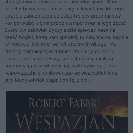
sfabrykowanie dowodów zdrady właściciela. Któż
mógłby bowiem sprzeciwić się człowiekowi, którego
pozycję zabezpiecza dziesięć tysięcy pretorianów?
Kto porwałby się na próbę utemperowania jego żądz?
Skoro ów człowiek życzy sobie śpiewać pean na
cześć bogini, którą sam spłodził, to niechże mu będzie
na zdrowie. Nie było wśród obecnych nikogo, kto
choćby najmniejszym drgnięciem dałby po sobie
poznać, że to, co słyszy, nie jest najwspanialszą
kompozycją wszech czasów, wykonywaną przez
najpowszechniej umiłowanego ze wszystkich ludzi,
jacy kiedykolwiek stąpali po tej ziemi.