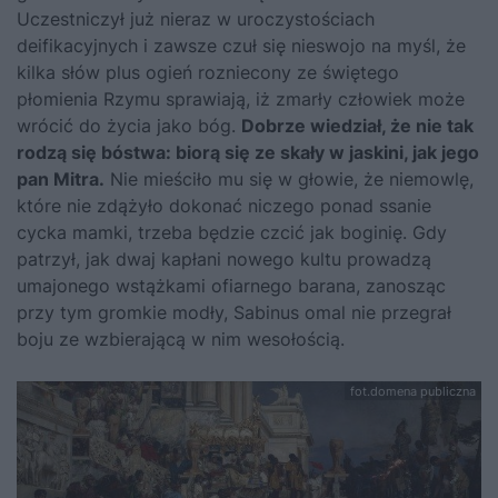
Uczestniczył już nieraz w uroczystościach
deifikacyjnych i zawsze czuł się nieswojo na myśl, że
kilka słów plus ogień rozniecony ze świętego
płomienia Rzymu sprawiają, iż zmarły człowiek może
wrócić do życia jako bóg.
Dobrze wiedział, że nie tak
rodzą się bóstwa: biorą się ze skały w jaskini, jak jego
pan Mitra.
Nie mieściło mu się w głowie, że niemowlę,
które nie zdążyło dokonać niczego ponad ssanie
cycka mamki, trzeba będzie czcić jak boginię. Gdy
patrzył, jak dwaj kapłani nowego kultu prowadzą
umajonego wstążkami ofiarnego barana, zanosząc
przy tym gromkie modły, Sabinus omal nie przegrał
boju ze wzbierającą w nim wesołością.
fot.domena publiczna