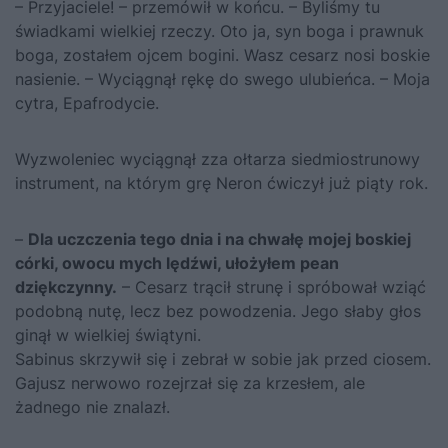
– Przyjaciele! – przemówił w końcu. – Byliśmy tu
świadkami wielkiej rzeczy. Oto ja, syn boga i prawnuk
boga, zostałem ojcem bogini. Wasz cesarz nosi boskie
nasienie. – Wyciągnął rękę do swego ulubieńca. – Moja
cytra, Epafrodycie.
Wyzwoleniec wyciągnął zza ołtarza siedmiostrunowy
instrument, na którym grę Neron ćwiczył już piąty rok.
–
Dla uczczenia tego dnia i na chwałę mojej boskiej
córki, owocu mych lędźwi, ułożyłem pean
dziękczynny.
– Cesarz trącił strunę i spróbował wziąć
podobną nutę, lecz bez powodzenia. Jego słaby głos
ginął w wielkiej świątyni.
Sabinus skrzywił się i zebrał w sobie jak przed ciosem.
Gajusz nerwowo rozejrzał się za krzesłem, ale
żadnego nie znalazł.