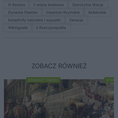
III Rzesza
II wojna światowa
Starożytna Grecja
Dynastia Piastów
Imperium Rzymskie
Aztekowie
Katastrofy naturalne i wypadki
sanacja
Wikingowie
II Rzeczpospolita
ZOBACZ RÓWNIEŻ
STAROŻYTNOŚĆ
STAR