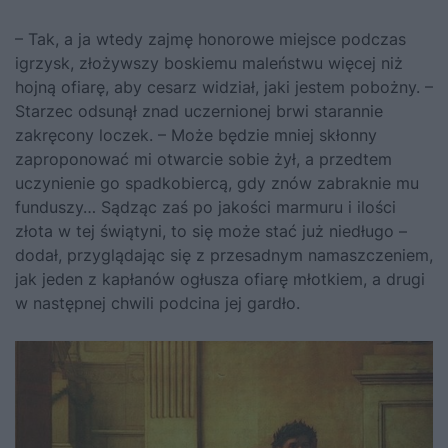
– Tak, a ja wtedy zajmę honorowe miejsce podczas
igrzysk, złożywszy boskiemu maleństwu więcej niż
hojną ofiarę, aby cesarz widział, jaki jestem pobożny. –
Starzec odsunął znad uczernionej brwi starannie
zakręcony loczek. – Może będzie mniej skłonny
zaproponować mi otwarcie sobie żył, a przedtem
uczynienie go spadkobiercą, gdy znów zabraknie mu
funduszy… Sądząc zaś po jakości marmuru i ilości
złota w tej świątyni, to się może stać już niedługo –
dodał, przyglądając się z przesadnym namaszczeniem,
jak jeden z kapłanów ogłusza ofiarę młotkiem, a drugi
w następnej chwili podcina jej gardło.