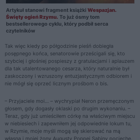
Artykuł stanowi fragment książki
Wespazjan.
Święty ogień Rzymu.
To już ósmy tom
bestsellerowego cyklu, który podbił serca
czytelników
Tak więc kiedy po półgodzinie pieśń dobiegła
posępnego końca, senatorowie prześcigali się, kto
szybciej i głośniej pospieszy z gratulacjami i aplauzem
dla tak utalentowanego cesarza, który naturalnie był
zaskoczony i wzruszony entuzjastycznym odbiorem i
nie mógł się oprzeć licznym prośbom o bis.
– Przyjaciele moi… – wychrypiał Neron przemęczonym
głosem, gdy dogasły oklaski po drugim wykonaniu. –
Teraz, gdy już umieściłem córkę na właściwym miejscu
w niebiesiech i zapewniłem jej odpowiednie lokum tu,
w Rzymie, moje myśli mogą się skierować na mą
własną i mojej żony Augusty Poppei Sabiny pociechę.