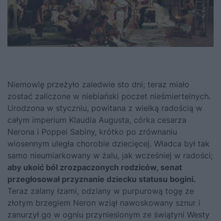
Niemowlę przeżyło zaledwie sto dni; teraz miało
zostać zaliczone w niebiański poczet nieśmiertelnych.
Urodzona w styczniu, powitana z wielką radością w
całym imperium Klaudia Augusta, córka cesarza
Nerona i Poppei Sabiny, krótko po zrównaniu
wiosennym uległa chorobie dziecięcej. Władca był tak
samo nieumiarkowany w żalu, jak wcześniej w radości;
aby ukoić ból zrozpaczonych rodziców, senat
przegłosował przyznanie dziecku statusu bogini.
Teraz zalany łzami, odziany w purpurową togę ze
złotym brzegiem Neron wziął nawoskowany sznur i
zanurzył go w ogniu przyniesionym ze świątyni Westy