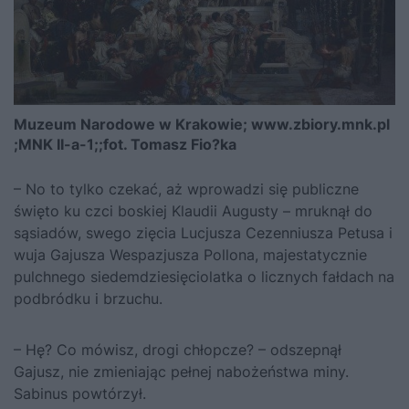
Muzeum Narodowe w Krakowie; www.zbiory.mnk.pl
;MNK II-a-1;;fot. Tomasz Fio?ka
– No to tylko czekać, aż wprowadzi się publiczne
święto ku czci boskiej Klaudii Augusty – mruknął do
sąsiadów, swego zięcia Lucjusza Cezenniusza Petusa i
wuja Gajusza Wespazjusza Pollona, majestatycznie
pulchnego siedemdziesięciolatka o licznych fałdach na
podbródku i brzuchu.
– Hę? Co mówisz, drogi chłopcze? – odszepnął
Gajusz, nie zmieniając pełnej nabożeństwa miny.
Sabinus powtórzył.