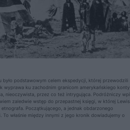
rtu było podstawowym celem ekspedycji, której przewodzili
dnak wyprawa ku zachodnim granicom amerykańskiego konty
, nieoczywista, przez co też intrygująca. Podróżniczy wp
wiem zaledwie wstęp do przepastnej księgi, w której Lewis
ę w etnografa. Początkującego, a jednak obdarzonego
. T
o właśnie między innymi z jego kronik dowiadujemy o