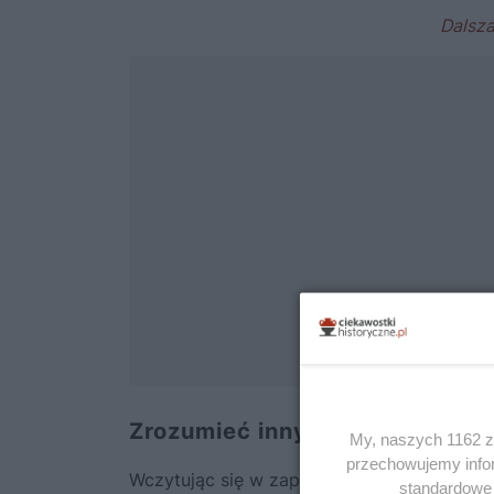
Zrozumieć innych – dzikie pięk
My, naszych 1162 za
przechowujemy infor
Wczytując się w zapiski z ekspedycji Lewis
standardowe 