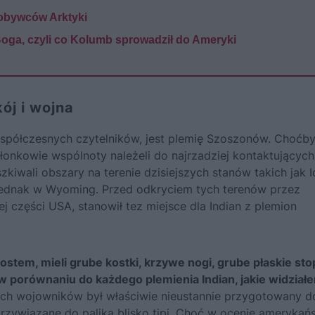
zdobywców Arktyki
Boga, czyli co Kolumb sprowadził do Ameryki
ój i wojna
 współczesnych czytelników, jest plemię Szoszonów. Choćby
onkowie wspólnoty należeli do najrzadziej kontaktujących 
zkiwali obszary na terenie dzisiejszych stanów takich jak 
 jednak w Wyoming. Przed odkryciem tych terenów przez
części USA, stanowił tez miejsce dla Indian z plemion
ostem, mieli grube kostki, krzywe nogi, grube płaskie sto
w porównaniu do każdego plemienia Indian, jakie widział
ich wojowników był właściwie nieustannie przygotowany d
rzywiązane do palika blisko tipi. Choć w ocenie amerykań