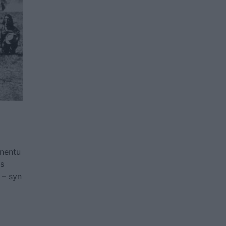
nentu
is
 – syn