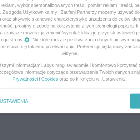
ółnocnej – jako samodzielne państwo – funkcjonowało za
eklam, wybór spersonalizowanych treści, pomiar reklam i treści, b
ciele wszystkich trzynastu kolonii spotkali się na kongresi
g. Za zgodą Użytkownika my i Zaufani Partnerzy możemy używać d
ie rodzącego się imperium, na mapie USA wciąż mogły znajd
h oraz aktywnie skanować charakterystykę urządzenia do celów ident
tynentu były już jednak zajęte od wielu wieków.
ność, prosimy o zgodę na korzystanie z tych technologii poprzez kli
a i zawsze możesz ją zmienić/wycofać klikając przycisk ustawień p
rogu strony
. Niektóre rodzaje przetwarzania danych nie wymaga
onumentalnego opracowania „W poszukiwaniu granic Ameryk
rzeciwić się takiemu przetwarzaniu. Preferencje będą miały zastoso
rose’a, możemy uzmysłowić sobie między innymi, jak wygl
witrynie.
 polegała rola prezydenckiego sekretarza, czy też jakim
iższymi informacjami, abyś mógł świadomie i komfortowo korzystać
Mandan. Lewis, który w karierze wojskowej osiągnął stopi
Szczegółowe informacje dotyczące przetwarzania Twoich danych zna
naszkicować opis kultur nieznanego wówczas świata Indian.
Prywatności
i
Cookies
oraz po kliknięciu w „Ustawienia”.
cji.
USTAWIENIA
a część artykułu pod ramką