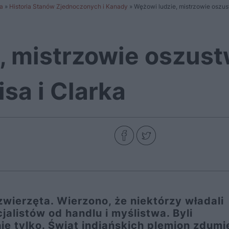
a
»
Historia Stanów Zjednoczonych i Kanady
»
Wężowi ludzie, mistrzowie oszust
 mistrzowie oszustw
sa i Clarka
zwierzęta. Wierzono, że niektórzy władali
cjalistów od handlu i myślistwa. Byli
ie tylko. Świat indiańskich plemion zdum