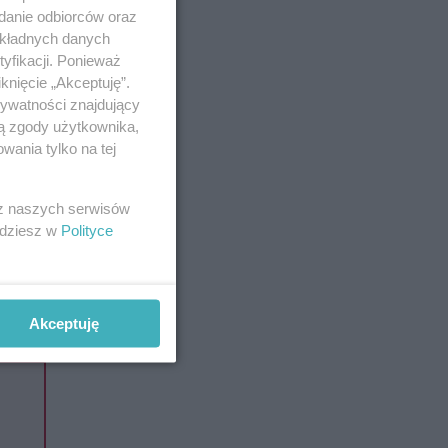
ledwie
adanie odbiorców oraz
e w
okładnych danych
ować
yfikacji. Ponieważ
knięcie „Akceptuję”.
rywatności znajdujący
ją zgody użytkownika,
i –
wania tylko na tej
ądały
 z naszych serwisów
eń
jdziesz w
Polityce
Akceptuję