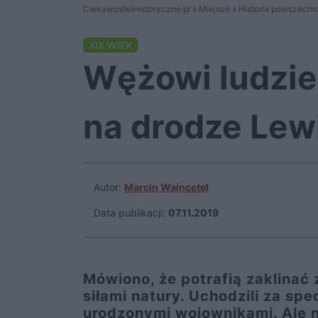
CiekawostkiHistoryczne.pl
»
Miejsce
»
Historia powszechn
XIX WIEK
Wężowi ludzie,
na drodze Lewi
Autor:
Marcin Waincetel
Data publikacji:
07.11.2019
Mówiono, że potrafią zaklinać 
siłami natury. Uchodzili za spe
urodzonymi wojownikami. Ale n