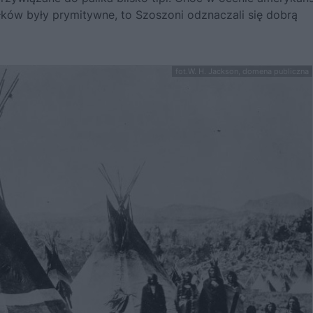
ków były prymitywne, to Szoszoni odznaczali się dobrą
fot.W. H. Jackson, domena publiczna