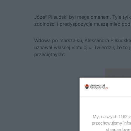
Józef Piłsudski
był megalomanem. Tyle tylk
zdolności i predyspozycje muszą mieć podst
Wdowa po marszałku, Aleksandra Piłsudska
uznawał własnej »intuicji«. Twierdził, że to
przeciętnych”.
My, naszych 1162 za
przechowujemy infor
standardowe 