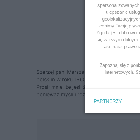
spersonalizowanych r
ulepszanie usłu
geolokalizacyjnyc
cenimy Twoją prywat
Zgoda jest dobrowoln
się w lewym dolnym 
Odlewy móz
ale masz prawo sp
Ilustracje
Maksymilia
Zapoznaj się z pon
Szerzej pani Marszałkowa naświetliła tę 
internetowych. 
polskim w roku 1960. Wówczas pisała: „[Ziu
Prosił mnie, że jeśli żyć będę dłużej niż 
ponieważ myśli i rozumuje inaczej, niż inn
PARTNERZY