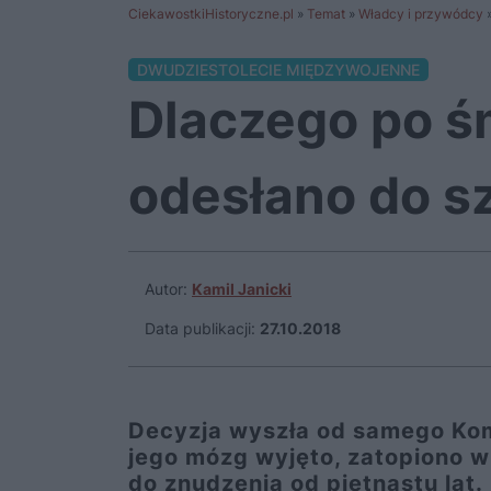
CiekawostkiHistoryczne.pl
»
Temat
»
Władcy i przywódcy
DWUDZIESTOLECIE MIĘDZYWOJENNE
Dlaczego po ś
odesłano do s
Autor:
Kamil Janicki
Data publikacji:
27.10.2018
Decyzja wyszła od samego Kome
jego mózg wyjęto, zatopiono w
do znudzenia od piętnastu lat.