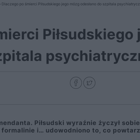
»
Dlaczego po śmierci Piłsudskiego jego mózg odesłano do szpitala psychiatryc
mierci Piłsudskiego
zpitala psychiatryc
ndanta. Piłsudski wyraźnie życzył sobie
 formalinie i… udowodniono to, co powtarz