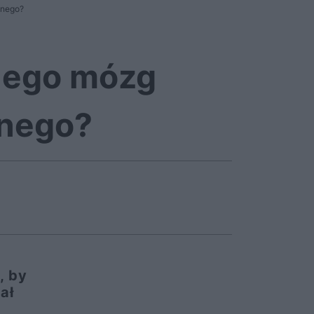
znego?
 jego mózg
znego?
, by
ał