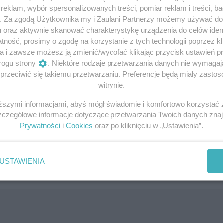
eklam, wybór spersonalizowanych treści, pomiar reklam i treści, b
g. Za zgodą Użytkownika my i Zaufani Partnerzy możemy używać d
h oraz aktywnie skanować charakterystykę urządzenia do celów ident
ność, prosimy o zgodę na korzystanie z tych technologii poprzez kli
a i zawsze możesz ją zmienić/wycofać klikając przycisk ustawień p
rogu strony
. Niektóre rodzaje przetwarzania danych nie wymaga
gu Józefa Piłsudskiego.
rzeciwić się takiemu przetwarzaniu. Preferencje będą miały zastoso
 z wydanego pośmiertnie albumu
witrynie.
na Rose.
iższymi informacjami, abyś mógł świadomie i komfortowo korzystać
kwestię w książkowych wspomnieniach, wydanych w języku
Szczegółowe informacje dotyczące przetwarzania Twoich danych zna
Prywatności
i
Cookies
oraz po kliknięciu w „Ustawienia”.
k] wierzył w pracę mózgu ludzkiego i znaczenie ludzkiej wo
on, abym mózg jego oddała do naukowego zbadania. Sądził, 
i, inną też może mieć budowę mózgu”.
USTAWIENIA