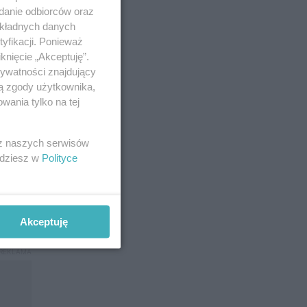
adanie odbiorców oraz
okładnych danych
yfikacji. Ponieważ
knięcie „Akceptuję”.
rywatności znajdujący
ją zgody użytkownika,
wania tylko na tej
 z naszych serwisów
jdziesz w
Polityce
li.
że
Akceptuję