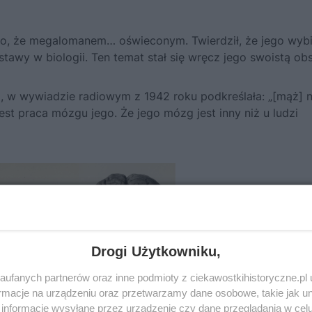
o, że megalomanem… oświeconym. Twierdził, że jego wyb
awy w biologii. Ten temat stał się wręcz jego swoistą obs
, w wywiadzie radiowym z 1942 roku podkreślała: „[mąż] n
 jest praca mózgu jego. Że jego mózg jest inny niż u ludzi
Drogi Użytkowniku,
ufanych partnerów oraz inne podmioty z ciekawostkihistoryczne.pl
macje na urządzeniu oraz przetwarzamy dane osobowe, takie jak unik
informacje wysyłane przez urządzenie czy dane przeglądania w cel