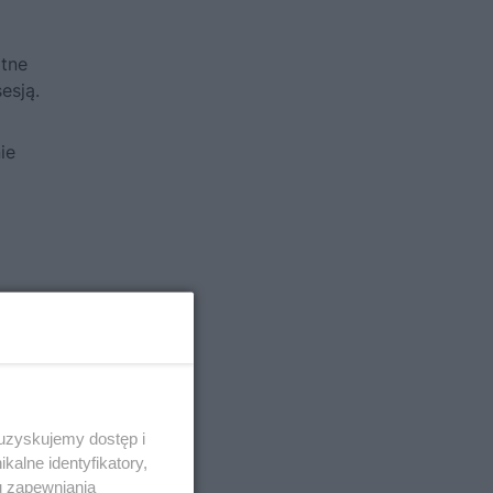
itne
esją.
ie
 uzyskujemy dostęp i
alne identyfikatory,
u zapewniania