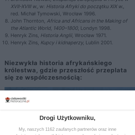
XVII-XVIII w.,
w:
Historia Afryki do początku XIX w.
,
red. Michał Tymowski, Wrocław 1996.
John Thornton,
Africa and Africans in the Making of
the Atlantic World, 1400–1800
, Londyn 1998.
Henryk Zins,
Historia Anglii
, Wrocław 1971.
Henryk Zins,
Kupcy i kidnaperzy,
Lublin 2001.
Niezwykła historia afrykańskiego
królestwa, gdzie przeszłość przeplata
się ze współczesnością
:
Drogi Użytkowniku,
My, naszych 1162 zaufanych partnerów oraz inne