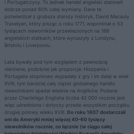
i Portugalczycy. To jednak handel angielski stanowił
dobrze ponad 60% całej wymiany. Dane te
potwierdzał z grubsza starszy historyk, David Macauly
Travelyan, który pisząc o roku 1771, wspominał o 53
tysiącach niewolników przewiezionych na 188
angielskich statkach, które wyruszyły z Londynu,
Bristolu i Liverpoolu.
Lata bywały pod tym względem z pewnością
nierówne, podobnie jak proporcje. Hiszpania i
Portugalia stopniowo wypadały z gry i im dalej w wiek
XVIII, tym bardziej cały ciężar globalnego handlu
niewolnikami spadał właśnie na Anglików.
Podana
przez Charlie’ego Englisha
liczba 42 000 rocznie jest
więc uśredniona i dotyczy przede wszystkim początku
drugiej połowy wieku XVIII.
Do roku 1807 dostarczali
oni do Ameryki mniej więcej 40–60 tysięcy
niewolników rocznie, co łącznie (w ciągu całej
kolonialnej działalności Wielkiej Brytanii) dawałoby