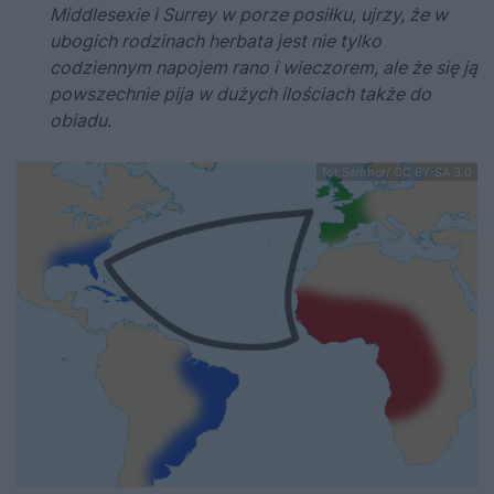
Middlesexie i Surrey w porze posiłku, ujrzy, że w
ubogich rodzinach herbata jest nie tylko
codziennym napojem rano i wieczorem, ale że się ją
powszechnie pija w dużych ilościach także do
obiadu
.
fot.Sémhur/ CC BY-SA 3.0