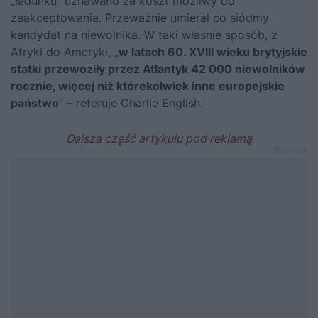
„ładunku” uznawano za koszt możliwy do
zaakceptowania. Przeważnie umierał co siódmy
kandydat na niewolnika. W taki właśnie sposób, z
Afryki do Ameryki, „
w latach 60. XVIII wieku brytyjskie
statki przewoziły przez Atlantyk 42 000 niewolników
rocznie, więcej niż którekolwiek inne europejskie
państwo
” –
referuje Charlie English
.