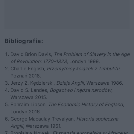
Bibliografia:
David Brion Davis,
The Problem of Slavery in the Age
of Revolution: 1770–1823
, Londyn 1999.
Charlie English,
Przemytnicy książek z Timbuktu
,
Poznań 2018
.
Jerzy Z. Kędzierski,
Dzieje Anglii
, Warszawa 1986.
David S. Landes,
Bogactwo i nędza narodów
,
Warszawa 2015.
Ephraim Lipson,
The Economic History of England
,
Londyn 2016.
George Macaulay Trevalyan,
Historia społeczna
Anglii
, Warszawa 1961.
Bronisław Nowak,
Ekspansja europejska w Afryce w