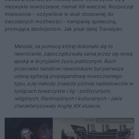
niezwykle nowoczesne; niemal XX-wieczne. Rozpoczął
mianowicie – oczywiście w skali stosownej do
ówczesnych możliwości – kampanię społeczną,
promująca abolicjonizm. Jak pisał dalej Travelyan:
Metoda, za pomocą której dokonało się to
nawrócenie, zapoczątkowała sama przez się nową
epokę w brytyjskim życiu publicznym. Ruch
przeciwko handlowi niewolnikami był pierwsza
udaną agitacją propagandową nowoczesnego
typu, a jej metody znalazły później naśladowców w
tysiącach towarzystw i lig – politycznych,
religijnych, filantropijnych i kulturalnych – jakie
charakteryzowały Anglię XIX stulecia
.
fot.domena publiczna