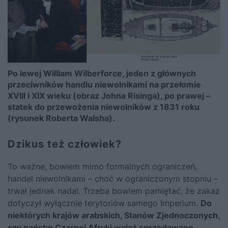
Po lewej William Wilberforce, jeden z głównych
przeciwników handlu niewolnikami na przełomie
XVIII i XIX wieku (obraz Johna Risinga), po prawej –
statek do przewożenia niewolników z 1831 roku
(rysunek Roberta Walsha).
Dzikus też człowiek?
To ważne, bowiem mimo formalnych ograniczeń,
handel niewolnikami – choć w ograniczonym stopniu –
trwał jednak nadal. Trzeba bowiem pamiętać, że zakaz
dotyczył wyłącznie terytoriów samego Imperium.
Do
niektórych krajów arabskich, Stanów Zjednoczonych,
czy państw Czarnej Afryki wciąż sprzedawano