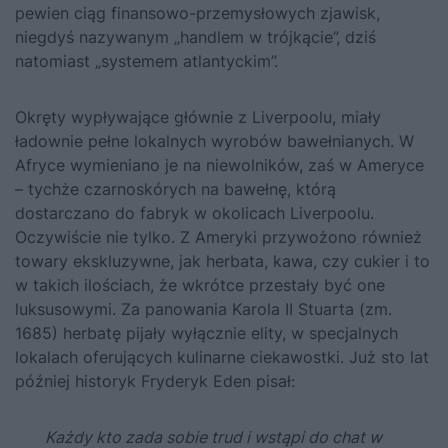
pewien ciąg finansowo-przemysłowych zjawisk,
niegdyś nazywanym „handlem w trójkącie”, dziś
natomiast „systemem atlantyckim”.
Okręty wypływające głównie z Liverpoolu, miały
ładownie pełne lokalnych wyrobów bawełnianych. W
Afryce wymieniano je na niewolników, zaś w Ameryce
– tychże czarnoskórych na bawełnę, którą
dostarczano do fabryk w okolicach Liverpoolu.
Oczywiście nie tylko. Z Ameryki przywożono również
towary ekskluzywne, jak herbata, kawa, czy cukier i to
w takich ilościach, że wkrótce przestały być one
luksusowymi. Za panowania Karola II Stuarta (zm.
1685) herbatę pijały wyłącznie elity, w specjalnych
lokalach oferujących kulinarne ciekawostki. Już sto lat
później historyk Fryderyk Eden pisał:
Każdy kto zada sobie trud i wstąpi do chat w