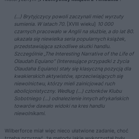
(…) Brytyjczycy powoli zaczynali mieć wyrzuty
sumienia. W latach 70.
[XVIII wieku]
10 000
czarnych pracowało w Anglii na służbie, a do lat 80.
ukazała się niewielka seria popularnych książek,
przedstawiająca szkodliwe skutki handlu.
Szczególnie „The Interesting Narrative of the Life of
Olaudah Equiano” (Interesujące przypadki z życia
Olaudaha Equiano) stały się klasyczną pozycją dla
kwakierskich aktywistów, sprzeciwiających się
niewolnictwu, którzy mieli zainicjować ruch
abolicjonistyczny. Według (…) członków Klubu
Sobotniego (…) odnalezienie innych afrykańskich
towarów dawało widoki na kres handlu
niewolnikami
.
Wilberforce miał więc nieco ułatwione zadanie, choć
trzeba przyznać, że metody jakie wykorzystał były