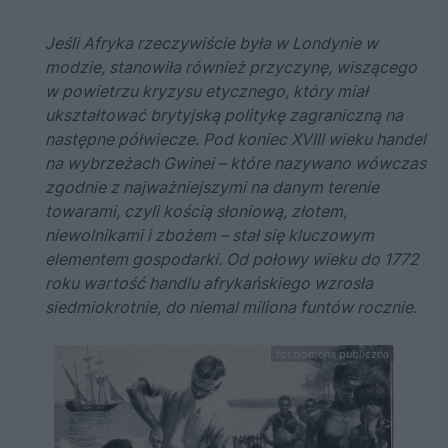
Jeśli Afryka rzeczywiście była w Londynie w
modzie, stanowiła również przyczynę, wiszącego
w powietrzu kryzysu etycznego, który miał
ukształtować brytyjską politykę zagraniczną na
następne półwiecze. Pod koniec XVIII wieku handel
na wybrzeżach Gwinei – które nazywano wówczas
zgodnie z najważniejszymi na danym terenie
towarami, czyli kością słoniową, złotem,
niewolnikami i zbożem – stał się kluczowym
elementem gospodarki. Od połowy wieku do 1772
roku wartość handlu afrykańskiego wzrosła
siedmiokrotnie, do niemal miliona funtów rocznie.
fot.domena publiczna