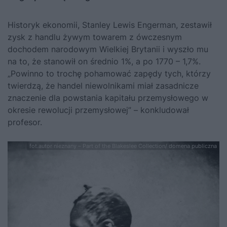
Historyk ekonomii, Stanley Lewis Engerman, zestawił
zysk z handlu żywym towarem z ówczesnym
dochodem narodowym Wielkiej Brytanii i wyszło mu
na to, że stanowił on średnio 1%, a po 1770 – 1,7%.
„Powinno to trochę pohamować zapędy tych, którzy
twierdzą, że handel niewolnikami miał zasadnicze
znaczenie dla powstania kapitału przemysłowego w
okresie rewolucji przemysłowej” – konkludował
profesor.
fot.autor nieznany – Part of the Blakeslee Collection/ domena publiczna