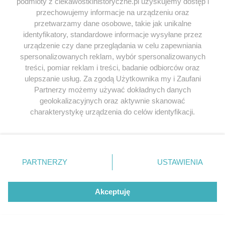
podmioty z ciekawostkihistoryczne.pl uzyskujemy dostęp i
przechowujemy informacje na urządzeniu oraz
przetwarzamy dane osobowe, takie jak unikalne
identyfikatory, standardowe informacje wysyłane przez
urządzenie czy dane przeglądania w celu zapewniania
spersonalizowanych reklam, wybór spersonalizowanych
treści, pomiar reklam i treści, badanie odbiorców oraz
ulepszanie usług. Za zgodą Użytkownika my i Zaufani
Partnerzy możemy używać dokładnych danych
geolokalizacyjnych oraz aktywnie skanować
charakterystykę urządzenia do celów identyfikacji.
Ponieważ cenimy Twoją prywatność, prosimy o zgodę na
korzystanie z tych technologii poprzez kliknięcie
„Akceptuję”. Zgoda jest dobrowolna i zawsze możesz ją
zmienić/wycofać klikając przycisk ustawień prywatności
PARTNERZY
USTAWIENIA
znajdujący się w lewym dolnym rogu strony
. Niektóre
rodzaje przetwarzania danych nie wymagają zgody
użytkownika, ale masz prawo sprzeciwić się takiemu
Akceptuję
przetwarzaniu. Preferencje będą miały zastosowania tylko
na tej witrynie.