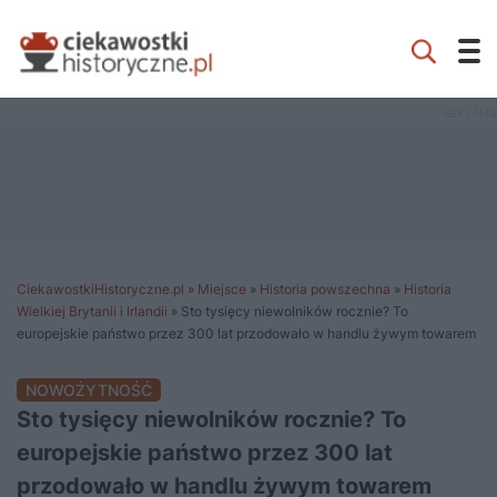
CiekawostkiHistoryczne.pl
»
Miejsce
»
Historia powszechna
»
Historia
Wielkiej Brytanii i Irlandii
»
Sto tysięcy niewolników rocznie? To
europejskie państwo przez 300 lat przodowało w handlu żywym towarem
NOWOŻYTNOŚĆ
Sto tysięcy niewolników rocznie? To
europejskie państwo przez 300 lat
przodowało w handlu żywym towarem