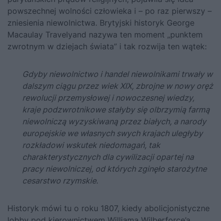
powszechnej wolności człowieka i – po raz pierwszy –
zniesienia niewolnictwa. Brytyjski historyk George
Macaulay Travelyand nazywa ten moment „punktem
zwrotnym w dziejach świata” i tak rozwija ten wątek:
Gdyby niewolnictwo i handel niewolnikami trwały w
dalszym ciągu przez wiek XIX, zbrojne w nowy oręż
rewolucji przemysłowej i nowoczesnej wiedzy,
kraje podzwrotnikowe stałyby się olbrzymią farmą
niewolniczą wyzyskiwaną przez białych, a narody
europejskie we własnych swych krajach uległyby
rozkładowi wskutek niedomagań, tak
charakterystycznych dla cywilizacji opartej na
pracy niewolniczej, od których zginęło starożytne
cesarstwo rzymskie
.
Historyk mówi tu o roku 1807, kiedy abolicjonistyczne
lobby pod kierownictwem Williama Wilberforce’a,