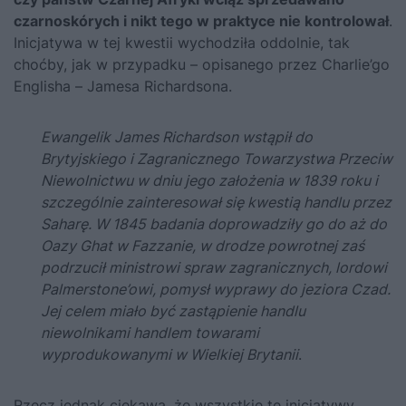
czarnoskórych i nikt tego w praktyce nie kontrolował
.
Inicjatywa w tej kwestii wychodziła oddolnie, tak
choćby, jak w przypadku –
opisanego przez Charlie’go
Englisha
– Jamesa Richardsona.
Ewangelik James Richardson wstąpił do
Brytyjskiego i Zagranicznego Towarzystwa Przeciw
Niewolnictwu w dniu jego założenia w 1839 roku i
szczególnie zainteresował się kwestią handlu przez
Saharę. W 1845 badania doprowadziły go do aż do
Oazy Ghat w Fazzanie, w drodze powrotnej zaś
podrzucił ministrowi spraw zagranicznych, lordowi
Palmerstone’owi, pomysł wyprawy do jeziora Czad.
Jej celem miało być zastąpienie handlu
niewolnikami handlem towarami
wyprodukowanymi w Wielkiej Brytanii
.
Rzecz jednak ciekawa, że wszystkie te inicjatywy