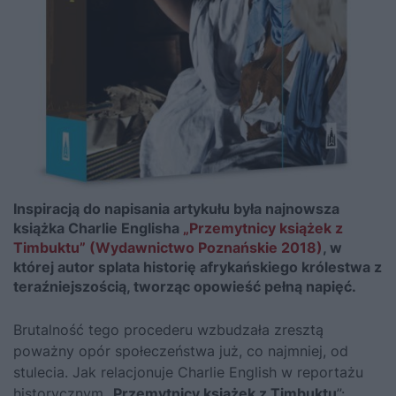
Inspiracją do napisania artykułu była najnowsza
książka Charlie Englisha
„Przemytnicy książek z
Timbuktu” (Wydawnictwo Poznańskie 2018)
, w
której autor splata historię afrykańskiego królestwa z
teraźniejszością, tworząc opowieść pełną napięć.
Brutalność tego procederu wzbudzała zresztą
poważny opór społeczeństwa już, co najmniej, od
stulecia.
Jak relacjonuje Charlie English w reportażu
historycznym „
Przemytnicy książek z Timbuktu
”
: