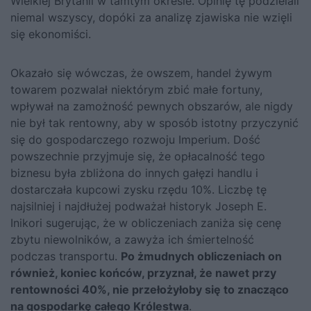
Wielkiej Brytanii w tamtym okresie. Opinię tę podzielali
niemal wszyscy, dopóki za analizę zjawiska nie wzięli
się ekonomiści.
Okazało się wówczas, że owszem, handel żywym
towarem pozwalał niektórym zbić małe fortuny,
wpływał na zamożność pewnych obszarów, ale nigdy
nie był tak rentowny, aby w sposób istotny przyczynić
się do gospodarczego rozwoju Imperium. Dość
powszechnie przyjmuje się, że opłacalność tego
biznesu była zbliżona do innych gałęzi handlu i
dostarczała kupcowi zysku rzędu 10%. Liczbę tę
najsilniej i najdłużej podważał historyk Joseph E.
Inikori sugerując, że w obliczeniach zaniża się cenę
zbytu niewolników, a zawyża ich śmiertelność
podczas transportu.
Po żmudnych obliczeniach on
również, koniec końców, przyznał, że nawet przy
rentowności 40%, nie przełożyłoby się to znacząco
na gospodarkę całego Królestwa
.