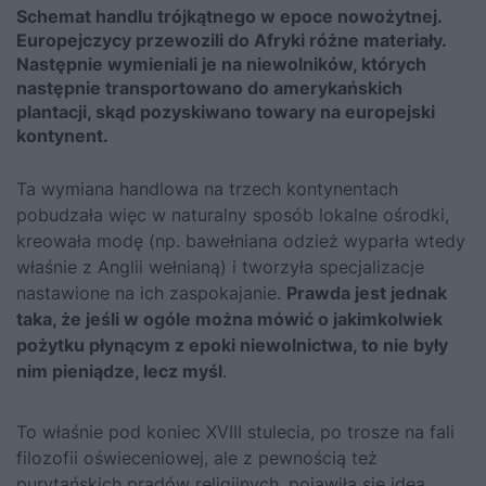
Schemat handlu trójkątnego w epoce nowożytnej.
Europejczycy przewozili do Afryki różne materiały.
Następnie wymieniali je na niewolników, których
następnie transportowano do amerykańskich
plantacji, skąd pozyskiwano towary na europejski
kontynent.
Ta wymiana handlowa na trzech kontynentach
pobudzała więc w naturalny sposób lokalne ośrodki,
kreowała modę (np. bawełniana odzież wyparła wtedy
właśnie z Anglii wełnianą) i tworzyła specjalizacje
nastawione na ich zaspokajanie.
Prawda jest jednak
taka, że jeśli w ogóle można mówić o jakimkolwiek
pożytku płynącym z epoki niewolnictwa, to nie były
nim pieniądze, lecz myśl
.
To właśnie pod koniec XVIII stulecia, po trosze na fali
filozofii oświeceniowej, ale z pewnością też
purytańskich prądów religijnych, pojawiła się idea