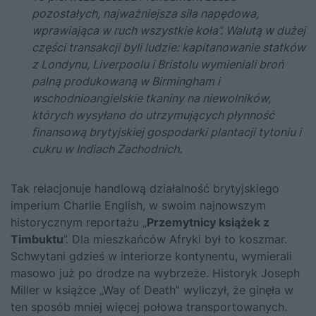
pozostałych, najważniejsza siła napędowa,
wprawiająca w ruch wszystkie koła”. Walutą w dużej
części transakcji byli ludzie: kapitanowanie statków
z Londynu, Liverpoolu i Bristolu wymieniali broń
palną produkowaną w Birmingham i
wschodnioangielskie tkaniny na niewolników,
których wysyłano do utrzymujących płynność
finansową brytyjskiej gospodarki plantacji tytoniu i
cukru
w Indiach Zachodnich.
Tak relacjonuje handlową działalność brytyjskiego
imperium
Charlie English, w swoim najnowszym
historycznym reportażu „
Przemytnicy książek z
Timbuktu
”
. Dla mieszkańców Afryki był to koszmar.
Schwytani gdzieś w interiorze kontynentu, wymierali
masowo już po drodze na wybrzeże. Historyk Joseph
Miller w książce „Way of Death” wyliczył, że ginęła w
ten sposób mniej więcej połowa transportowanych.