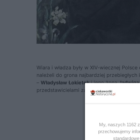
Wiara i władza były w XIV-wiecznej Polsce 
należeli do grona najbardziej przebiegłych
–
Władysław Łokietek
i jego żona
Jadwiga 
przedstawicielami zakonów, kanonikami, o
My, naszych 1162 za
przechowujemy infor
standardowe 