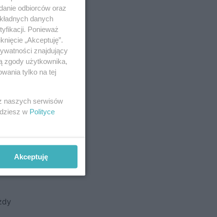
adanie odbiorców oraz
okładnych danych
yfikacji. Ponieważ
knięcie „Akceptuję”.
rywatności znajdujący
ją zgody użytkownika,
wania tylko na tej
 z naszych serwisów
jdziesz w
Polityce
Akceptuję
żną
żdy