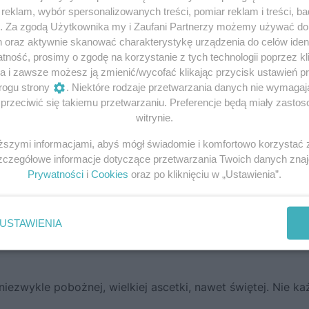
eklam, wybór spersonalizowanych treści, pomiar reklam i treści, b
g. Za zgodą Użytkownika my i Zaufani Partnerzy możemy używać d
h oraz aktywnie skanować charakterystykę urządzenia do celów ident
ność, prosimy o zgodę na korzystanie z tych technologii poprzez kli
a i zawsze możesz ją zmienić/wycofać klikając przycisk ustawień p
rogu strony
. Niektóre rodzaje przetwarzania danych nie wymaga
rzeciwić się takiemu przetwarzaniu. Preferencje będą miały zastoso
witrynie.
iższymi informacjami, abyś mógł świadomie i komfortowo korzystać
Szczegółowe informacje dotyczące przetwarzania Twoich danych zna
ga na obrazie Jana Matejki
Prywatności
i
Cookies
oraz po kliknięciu w „Ustawienia”.
j Kingi: dawnej krakowskiej władczyni panującej w drugiej
 jej siostrzenicą i w młodości miała okazję dobrze poznać
USTAWIENIA
ną krewniaczkę. Także Łokietek utrzymywał ze starą księ
niezwykle pobożnej, wielkiej ascetki, nawet świętej. Nie ka