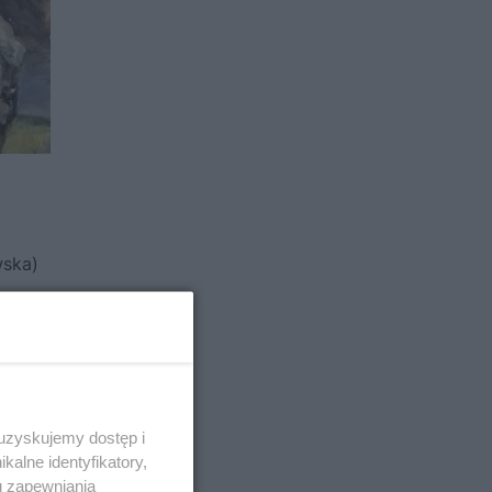
wska)
 uzyskujemy dostęp i
alne identyfikatory,
u zapewniania