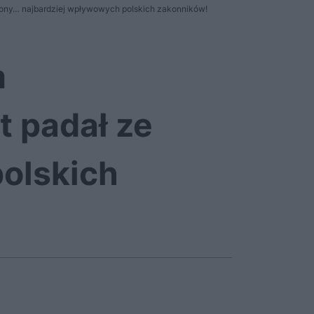
trony… najbardziej wpływowych polskich zakonników!
m
 padał ze
olskich