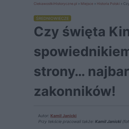
CiekawostkiHistoryczne.pl
»
Miejsce
»
Historia Polski
»
Czy
ŚREDNIOWIECZE
Czy święta Ki
spowiednikiem
strony… najba
zakonników!
Autor:
Kamil Janicki
Przy tekście pracowali także:
Kamil Janicki
(fot