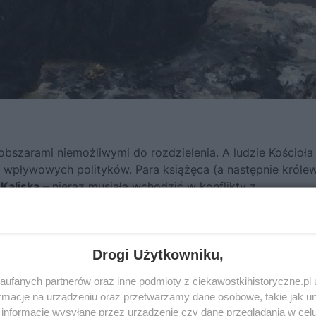
obszarami niemożliwymi do rozdzielenia. A ludzie Kościoła
 i wpływowych polityków. Para książęca (a następnie króle
Kaliska
– nieraz musiała wchodzić w konflikty z
patami.
Drogi Użytkowniku,
ufanych partnerów oraz inne podmioty z ciekawostkihistoryczne.pl
macje na urządzeniu oraz przetwarzamy dane osobowe, takie jak unik
informacje wysyłane przez urządzenie czy dane przeglądania w cel