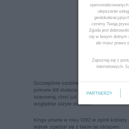
spersonalizowanych r
ulepszanie usłu
geolokalizacyjnyc
cenimy Twoją prywat
Zgoda jest dobrowoln
się w lewym dolnym 
ale masz prawo sp
Zapoznaj się z pon
internetowych. 
Święta Kin
Szczególnie osobliwy spór dotyczył księżne
połowie XIII stulecia. Księżna Jadwiga była
PARTNERZY
szacowną, choć już owdowiałą i emerytowa
względnie zażyłe stosunki.
Kinga umarła w roku 1292 w opinii kobiety 
jednak zgadzał się z takim jej obrazem.