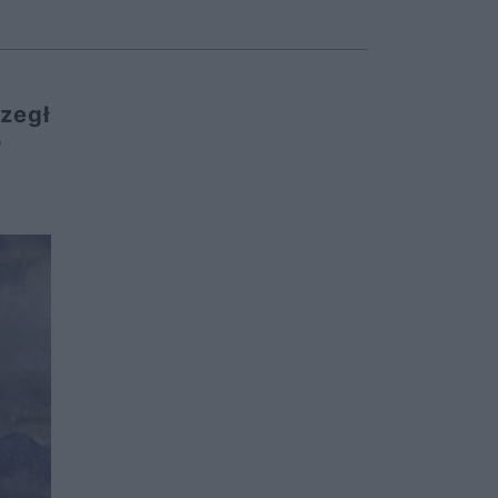
rzegł
o