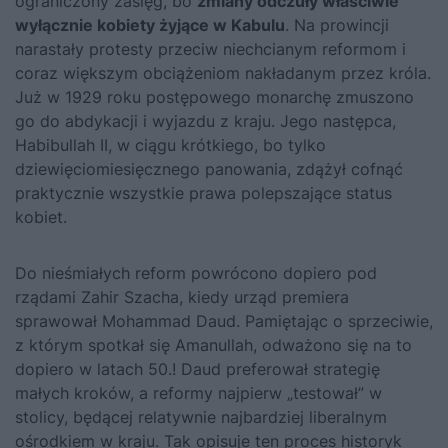
ograniczony zasięg, bo
zmiany odczuły właściwie
wyłącznie kobiety żyjące w Kabulu
. Na prowincji
narastały protesty przeciw niechcianym reformom i
coraz większym obciążeniom nakładanym przez króla.
Już w 1929 roku postępowego monarchę zmuszono
go do abdykacji i wyjazdu z kraju. Jego następca,
Habibullah II, w ciągu krótkiego, bo tylko
dziewięciomiesięcznego panowania, zdążył cofnąć
praktycznie wszystkie prawa polepszające status
kobiet.
Do nieśmiałych reform powrócono dopiero pod
rządami Zahir Szacha, kiedy urząd premiera
sprawował Mohammad Daud. Pamiętając o sprzeciwie,
z którym spotkał się Amanullah, odważono się na to
dopiero w latach 50.! Daud preferował strategię
małych kroków, a reformy najpierw „testował” w
stolicy, będącej relatywnie najbardziej liberalnym
ośrodkiem w kraju. Tak opisuje ten proces historyk