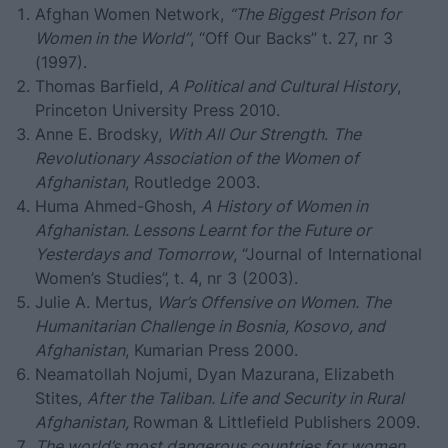
Afghan Women Network,
“The Biggest Prison for
Women in the World”
, “Off Our Backs” t. 27, nr 3
(1997).
Thomas Barfield,
A Political and Cultural History
,
Princeton University Press 2010.
Anne E. Brodsky,
With All Our Strength
.
The
Revolutionary Association of the Women of
Afghanistan
, Routledge 2003.
Huma Ahmed-Ghosh,
A History of Women in
Afghanistan. Lessons Learnt for the Future or
Yesterdays and Tomorrow
, “Journal of International
Women’s Studies”, t. 4, nr 3 (2003).
Julie A. Mertus,
War’s Offensive on Women. The
Humanitarian Challenge in Bosnia, Kosovo, and
Afghanistan
, Kumarian Press 2000.
Neamatollah Nojumi, Dyan Mazurana, Elizabeth
Stites,
After the Taliban. Life and Security in Rural
Afghanistan,
Rowman & Littlefield Publishers 2009.
The world’s most dangerous countries for women