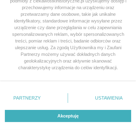
podmioty z ciekawostkihistoryczne.pl uzyskujemy dostęp i
przechowujemy informacje na urządzeniu oraz
przetwarzamy dane osobowe, takie jak unikalne
identyfikatory, standardowe informacje wysyłane przez
NAZWA
*
urządzenie czy dane przeglądania w celu zapewniania
spersonalizowanych reklam, wybór spersonalizowanych
treści, pomiar reklam i treści, badanie odbiorców oraz
ulepszanie usług. Za zgodą Użytkownika my i Zaufani
E-MAIL
*
Partnerzy możemy używać dokładnych danych
geolokalizacyjnych oraz aktywnie skanować
charakterystykę urządzenia do celów identyfikacji.
Ponieważ cenimy Twoją prywatność, prosimy o zgodę na
korzystanie z tych technologii poprzez kliknięcie
„Akceptuję”. Zgoda jest dobrowolna i zawsze możesz ją
zmienić/wycofać klikając przycisk ustawień prywatności
PARTNERZY
USTAWIENIA
znajdujący się w lewym dolnym rogu strony
. Niektóre
rodzaje przetwarzania danych nie wymagają zgody
Alicja Bartnik-Krystalska
napisał/a 13.05.2017
użytkownika, ale masz prawo sprzeciwić się takiemu
Akceptuję
przetwarzaniu. Preferencje będą miały zastosowania tylko
Świetny artykuł.Jak to dobrze ,że wspólcześni
na tej witrynie.
filozofowie mają głos !