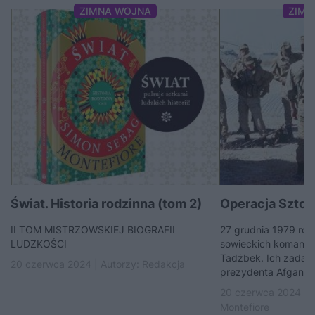
ZIMNA WOJNA
ZIMN
Świat. Historia rodzinna (tom 2)
Operacja Szto
II TOM MISTRZOWSKIEJ BIOGRAFII
27 grudnia 1979 rok
LUDZKOŚCI
sowieckich komando
Tadżbek. Ich zadani
20 czerwca 2024 | Autorzy:
Redakcja
prezydenta Afganist
20 czerwca 2024 | 
Montefiore