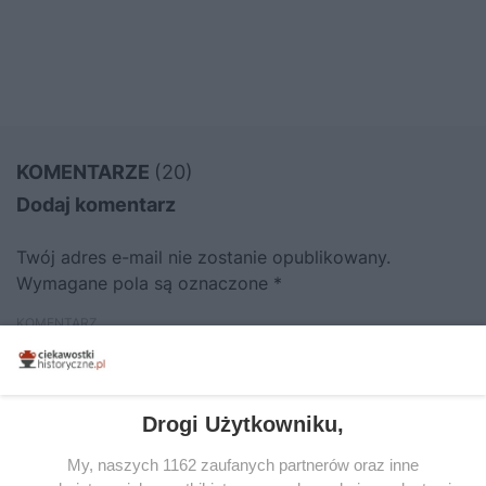
KOMENTARZE
(20)
Dodaj komentarz
Twój adres e-mail nie zostanie opublikowany.
Wymagane pola są oznaczone
*
KOMENTARZ
Drogi Użytkowniku,
My, naszych 1162 zaufanych partnerów oraz inne