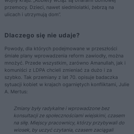
wojny kraju. „Kobiety wciąż są ofiarami domowej
przemocy. Dzieci, nawet siedmiolatki, żebrzą na
ulicach i utrzymują dom”.
Dlaczego się nie udaje?
Powody, dla których podejmowane w przeszłości
śmiałe plany wprowadzenia reform zawiodły, można
mnożyć. Przede wszystkim, zarówno Amanullah, jak i
komuniści z LDPA chcieli zmieniać za dużo i za
szybko. Tak przemiany z lat 70. opisuje badaczka
sytuacji kobiet w krajach ogarniętych konfliktami, Julie
A. Mertus:
Zmiany były radykalne i wprowadzone bez
konsultacji ze społecznościami wiejskimi, czasem
na siłę. Miejscy pracownicy, którzy przybywali do
wiosek, by uczyć czytania, czasem zaciągali