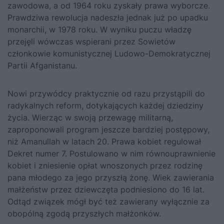
zawodowa, a od 1964 roku zyskały prawa wyborcze.
Prawdziwa rewolucja nadeszła jednak już po upadku
monarchii, w 1978 roku. W wyniku puczu władzę
przejęli wówczas wspierani przez Sowietów
członkowie komunistycznej Ludowo-Demokratycznej
Partii Afganistanu.
Nowi przywódcy praktycznie od razu przystąpili do
radykalnych reform, dotykających każdej dziedziny
życia. Wierząc w swoją przewagę militarną,
zaproponowali program jeszcze bardziej postępowy,
niż Amanullah w latach 20. Prawa kobiet regulował
Dekret numer 7. Postulowano w nim równouprawnienie
kobiet i zniesienie opłat wnoszonych przez rodzinę
pana młodego za jego przyszłą żonę. Wiek zawierania
małżeństw przez dziewczęta podniesiono do 16 lat.
Odtąd związek mógł być też zawierany wyłącznie za
obopólną zgodą przyszłych małżonków.