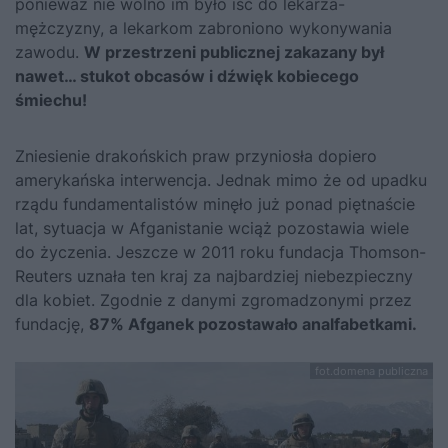
ponieważ nie wolno im było iść do lekarza-
mężczyzny, a lekarkom zabroniono wykonywania
zawodu.
W przestrzeni publicznej zakazany był
nawet… stukot obcasów i dźwięk kobiecego
śmiechu!
Zniesienie drakońskich praw przyniosła dopiero
amerykańska interwencja. Jednak mimo że od upadku
rządu fundamentalistów minęło już ponad piętnaście
lat, sytuacja w Afganistanie wciąż pozostawia wiele
do życzenia. Jeszcze w 2011 roku fundacja Thomson-
Reuters uznała ten kraj za najbardziej niebezpieczny
dla kobiet. Zgodnie z danymi zgromadzonymi przez
fundację,
87% Afganek pozostawało analfabetkami.
fot.domena publiczna