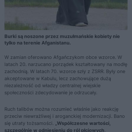
Burki są noszone przez muzułmańskie kobiety nie
tylko na terenie Afganistanu.
W zamian oferowano Afgańczykom obce wzorce. W
latach 20. narzucano porządek kształtowany na modłę
zachodnią. W latach 70. wzorce szły z ZSRR. Były one
akceptowane w Kabulu, lecz zachowujące dużą
niezależność od władzy centralnej wiejskie
społeczności zdecydowanie je odrzucały.
Ruch talibów można rozumieć właśnie jako reakcję
przeciw niewrażliwej i aroganckiej modernizacji. Bano
się utraty tożsamości.
„Współczesne wartości,
szczególnie w odniesieniu do ról płciowych,