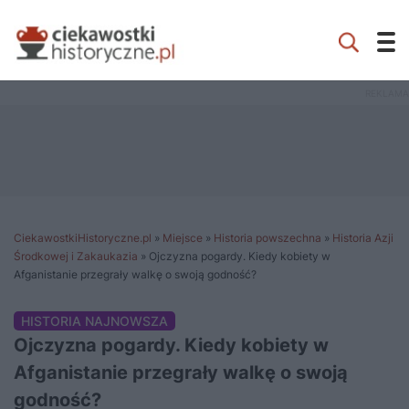
CiekawostkiHistoryczne.pl
»
Miejsce
»
Historia powszechna
»
Historia Azji
Środkowej i Zakaukazia
»
Ojczyzna pogardy. Kiedy kobiety w
Afganistanie przegrały walkę o swoją godność?
HISTORIA NAJNOWSZA
Ojczyzna pogardy. Kiedy kobiety w
Afganistanie przegrały walkę o swoją
godność?