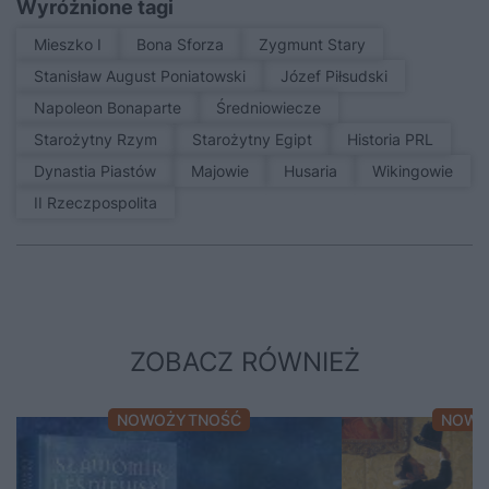
Wyróżnione tagi
Mieszko I
Bona Sforza
Zygmunt Stary
Stanisław August Poniatowski
Józef Piłsudski
Napoleon Bonaparte
średniowiecze
Starożytny Rzym
Starożytny Egipt
Historia PRL
Dynastia Piastów
Majowie
Husaria
Wikingowie
II Rzeczpospolita
ZOBACZ RÓWNIEŻ
NOWOŻYTNOŚĆ
NOWO