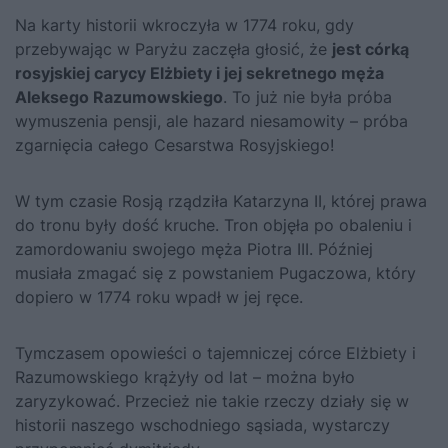
Na karty historii wkroczyła w 1774 roku, gdy
przebywając w Paryżu zaczęła głosić, że
jest córką
rosyjskiej carycy Elżbiety i jej sekretnego męża
Aleksego Razumowskiego
. To już nie była próba
wymuszenia pensji, ale hazard niesamowity – próba
zgarnięcia całego Cesarstwa Rosyjskiego!
W tym czasie Rosją rządziła
Katarzyna II
, której prawa
do tronu były dość kruche. Tron objęła po obaleniu i
zamordowaniu swojego męża Piotra III. Później
musiała zmagać się z powstaniem Pugaczowa, który
dopiero w 1774 roku wpadł w jej ręce.
Tymczasem opowieści o tajemniczej córce Elżbiety i
Razumowskiego krążyły od lat – można było
zaryzykować. Przecież nie takie rzeczy działy się w
historii naszego wschodniego sąsiada, wystarczy