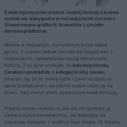
Dzięki egzotycznej urodzie i bujnej fantazji Caraboo
wydała się wiarygodna w roli księżniczki zza mórz.
Grawerowana grafika N. Branwhite’z (źródło:
domena publiczna).
Mówiła w nieznanym, wymyślonym przez siebie
języku. Z czasem jednak zaczęła się dogadywać z
miejscowymi i opowiedziała swoją niesamowitą
historią. Z jej słów wynikało, że
była księżniczką
Caraboo i pochodziła z odległej krainy Javasu
.
Okazało się, że jej matkę zabili i zjedli kanibale, ją
samą porwali piraci, ale jakimś cudem udało jej się
zbiec… bez dwóch zdań, dziewczyna miała fantazję.
Prawda szybko wyszła na jaw, ale nie spotkały ją
żadne przykre konsekwencje. Jej historyjka nie
zagrażała żadnemu z wielkich tego świata. Ot lokalna