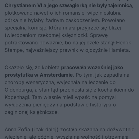
Chrystianem VI a jego szwagierką nie były tajemnicą
,
plotkowano nawet o ich romansie, więc nieślubna
córka nie byłaby żadnym zaskoczeniem. Powołano
specjalną komisję, która miała przyjrzeć się bliżej
twierdzeniom rzekomej księżniczki. Sprawę
potraktowano poważnie, bo na jej czele stanął Henrik
Stampe, najważniejszy prawnik w ojczyźnie Hamleta.
Okazało się, że kobieta
pracowała wcześniej jako
prostytutka w Amsterdamie
. Po tym, jak zapadła na
chorobę weneryczną, wyjechała na leczenie do
Oldenburga, a stamtąd przeniosła się z kochankiem do
Kopenhagi. Tam właśnie mieli wpaść na pomysł
wyłudzenia pieniędzy na podstawie historyjki o
zaginionej księżniczce.
Anna Zofia (i tak dalej) została skazana na dożywotnie
więzienie, ale później wyszła na wolność i otrzymała