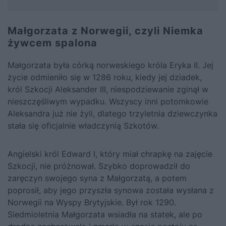
Małgorzata z Norwegii, czyli Niemka
żywcem spalona
Małgorzata była córką norweskiego króla Eryka II. Jej
życie odmieniło się w 1286 roku, kiedy jej dziadek,
król Szkocji Aleksander III, niespodziewanie zginął w
nieszczęśliwym wypadku. Wszyscy inni potomkowie
Aleksandra już nie żyli, dlatego trzyletnia dziewczynka
stała się oficjalnie władczynią Szkotów.
Angielski król Edward I, który miał chrapkę na zajęcie
Szkocji, nie próżnował. Szybko doprowadził do
zaręczyn swojego syna z Małgorzatą, a potem
poprosił, aby jego przyszła synowa została wysłana z
Norwegii na Wyspy Brytyjskie. Był rok 1290.
Siedmioletnia Małgorzata wsiadła na statek, ale po