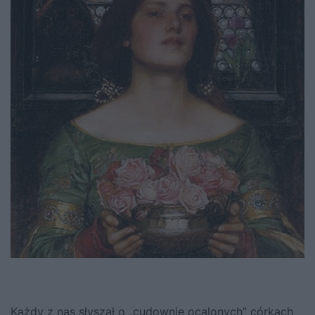
Każdy z nas słyszał o „cudownie ocalonych” córkach