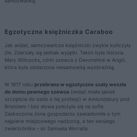
samozwanką.
Egzotyczna księżniczka Caraboo
Jak widać, samozwańcze księżniczki zwykle kończyły
źle. Zdarzały się jednak wyjątki. Takim była historia
Mary Willcocks, córki szewca z Devonshire w Anglii,
która była obdarzona niesamowitą wyobraźnią.
W 1817 roku
przebrana w egzotyczne szaty weszła
do domu pewnego szewca
(widać miała jakieś
szczęście do osób o tej profesji) w Amlondsbury pod
Bristolem i bez słowa położyła się na sofie.
Zaskoczona żona gospodarza zawiadomiła o tym
najpierw miejscowego nadzorcę, a ten swojego
zwierzchnika – sir Samuela Worralla.