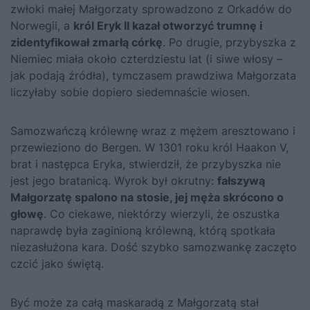
zwłoki małej Małgorzaty sprowadzono z Orkadów do
Norwegii, a
król Eryk II kazał otworzyć trumnę i
zidentyfikował zmarłą córkę
. Po drugie, przybyszka z
Niemiec miała około czterdziestu lat (i siwe włosy –
jak podają źródła), tymczasem prawdziwa Małgorzata
liczyłaby sobie dopiero siedemnaście wiosen.
Samozwańczą królewnę wraz z mężem aresztowano i
przewieziono do Bergen. W 1301 roku król Haakon V,
brat i następca Eryka, stwierdził, że przybyszka nie
jest jego bratanicą. Wyrok był okrutny:
fałszywą
Małgorzatę spalono na stosie, jej męża skrócono o
głowę
. Co ciekawe, niektórzy wierzyli, że oszustka
naprawdę była zaginioną królewną, którą spotkała
niezasłużona kara. Dość szybko samozwankę zaczęto
czcić jako świętą.
Być może za całą maskaradą z Małgorzatą stał