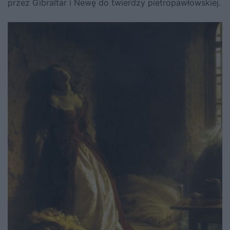
przez Gibraltar i Newę do twierdzy pietropawłowskiej.