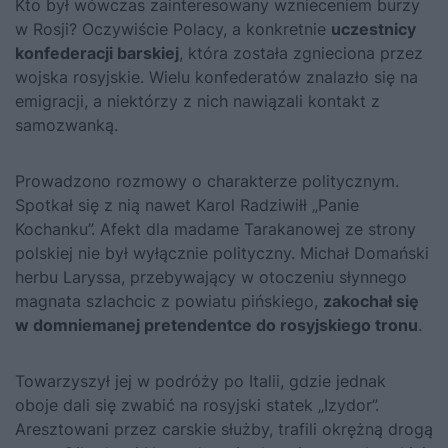
Kto był wówczas zainteresowany wznieceniem burzy
w Rosji? Oczywiście Polacy, a konkretnie
uczestnicy
konfederacji barskiej
, która została zgnieciona przez
wojska rosyjskie. Wielu konfederatów znalazło się na
emigracji, a niektórzy z nich nawiązali kontakt z
samozwanką.
Prowadzono rozmowy o charakterze politycznym.
Spotkał się z nią nawet Karol Radziwiłł „Panie
Kochanku”. Afekt dla madame Tarakanowej ze strony
polskiej nie był wyłącznie polityczny. Michał Domański
herbu Laryssa, przebywający w otoczeniu słynnego
magnata szlachcic z powiatu pińskiego,
zakochał się
w domniemanej pretendentce do rosyjskiego tronu
.
Towarzyszył jej w podróży po Italii, gdzie jednak
oboje dali się zwabić na rosyjski statek „Izydor”.
Aresztowani przez carskie służby, trafili okrężną drogą