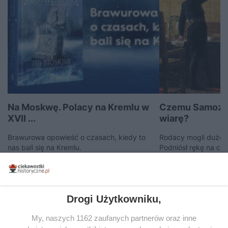
Na Moskwę. Polacy na Kremlu w
Czemu Samozwa
XVII ...
wiarę?
Brawurowa opowieść o czasach, kiedy to
Rodacy mogli dużo 
nas bali się na Kremlu.
Podniósł rękę na car
A najgorsze było to,
24 września 2024 | Autorzy:
Redakcja
i przeszedł na katol
14 lipca 2023 | Auto
Drogi Użytkowniku,
My, naszych 1162 zaufanych partnerów oraz inne