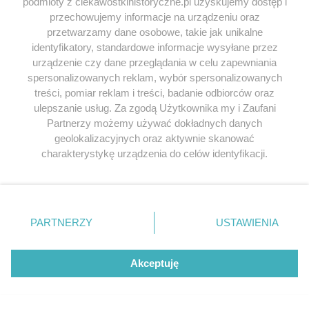
podmioty z ciekawostkihistoryczne.pl uzyskujemy dostęp i
przechowujemy informacje na urządzeniu oraz
przetwarzamy dane osobowe, takie jak unikalne
KOMENTARZE
(3)
identyfikatory, standardowe informacje wysyłane przez
Dodaj komentarz
urządzenie czy dane przeglądania w celu zapewniania
spersonalizowanych reklam, wybór spersonalizowanych
treści, pomiar reklam i treści, badanie odbiorców oraz
Twój adres e-mail nie zostanie opublikowany.
ulepszanie usług. Za zgodą Użytkownika my i Zaufani
Wymagane pola są oznaczone
*
Partnerzy możemy używać dokładnych danych
KOMENTARZ
geolokalizacyjnych oraz aktywnie skanować
charakterystykę urządzenia do celów identyfikacji.
Ponieważ cenimy Twoją prywatność, prosimy o zgodę na
korzystanie z tych technologii poprzez kliknięcie
„Akceptuję”. Zgoda jest dobrowolna i zawsze możesz ją
zmienić/wycofać klikając przycisk ustawień prywatności
PARTNERZY
USTAWIENIA
znajdujący się w lewym dolnym rogu strony
. Niektóre
rodzaje przetwarzania danych nie wymagają zgody
użytkownika, ale masz prawo sprzeciwić się takiemu
Akceptuję
przetwarzaniu. Preferencje będą miały zastosowania tylko
na tej witrynie.
NAZWA
*