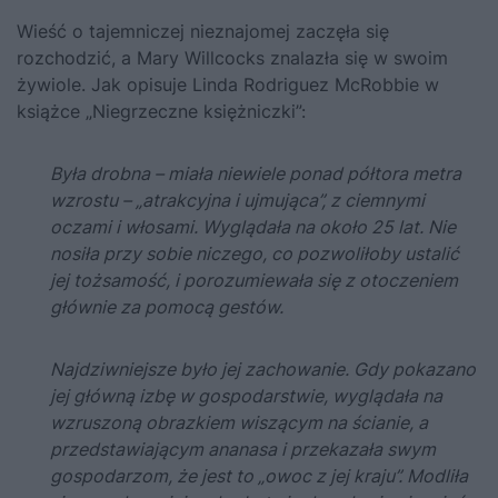
Wieść o tajemniczej nieznajomej zaczęła się
rozchodzić, a Mary Willcocks znalazła się w swoim
żywiole. Jak opisuje Linda Rodriguez McRobbie w
książce
„Niegrzeczne księżniczki”
:
Była drobna – miała niewiele ponad półtora metra
wzrostu – „atrakcyjna i ujmująca”, z ciemnymi
oczami i włosami. Wyglądała na około 25 lat. Nie
nosiła przy sobie niczego, co pozwoliłoby ustalić
jej tożsamość, i porozumiewała się z otoczeniem
głównie za pomocą gestów.
Najdziwniejsze było jej zachowanie. Gdy pokazano
jej główną izbę w gospodarstwie, wyglądała na
wzruszoną obrazkiem wiszącym na ścianie, a
przedstawiającym ananasa i przekazała swym
gospodarzom, że jest to „owoc z jej kraju”. Modliła