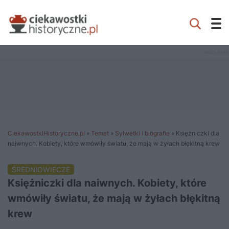
CiekawostkiHistoryczne.pl
»
Temat
»
Sylwetki i biografie
»
Księżniczki dla
naiwnych. Kobiety, które wmówiły światu, że mają w żyłach błękitną krew
ŚREDNIOWIECZE
Księżniczki dla naiwnych. Kobiety, które
wmówiły światu, że mają w żyłach błękitną
krew