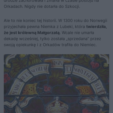
drodze zachorowała i zmarła w czasie postoju na
Orkadach. Nigdy nie dotarła do Szkocji.
Ale to nie koniec tej historii. W 1300 roku do Norwegii
przyjechała pewna Niemka z Lubeki, która
twierdziła,
że jest królewną Małgorzatą
. Wcale nie umarła
dekadę wcześniej, tylko została „sprzedana” przez
swoją opiekunkę i z Orkadów trafiła do Niemiec.