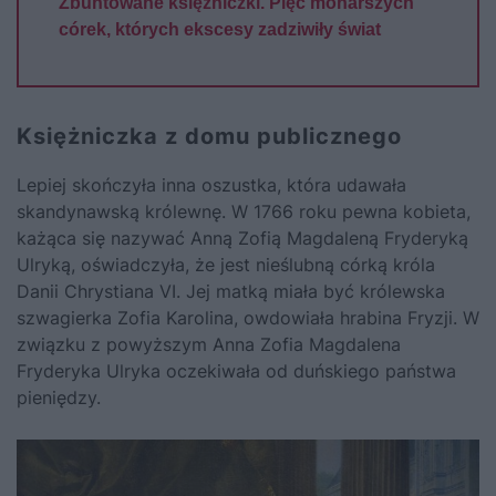
Zbuntowane księżniczki. Pięć monarszych
córek, których ekscesy zadziwiły świat
Księżniczka z domu publicznego
Lepiej skończyła inna oszustka, która udawała
skandynawską królewnę. W 1766 roku pewna kobieta,
każąca się nazywać Anną Zofią Magdaleną Fryderyką
Ulryką, oświadczyła, że jest nieślubną córką króla
Danii Chrystiana VI. Jej matką miała być królewska
szwagierka Zofia Karolina, owdowiała hrabina Fryzji. W
związku z powyższym Anna Zofia Magdalena
Fryderyka Ulryka oczekiwała od duńskiego państwa
pieniędzy.