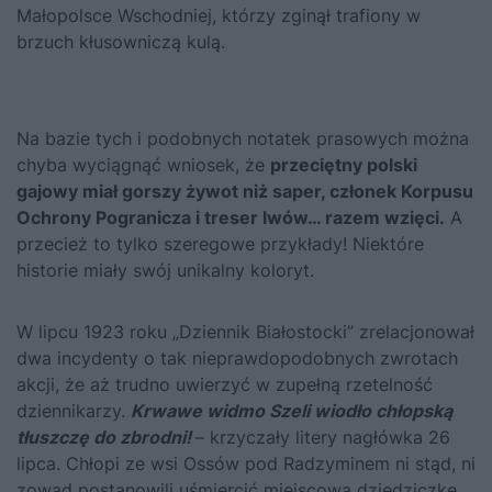
Małopolsce Wschodniej, którzy zginął trafiony w
brzuch kłusowniczą kulą.
Na bazie tych i podobnych notatek prasowych można
chyba wyciągnąć wniosek, że
przeciętny polski
gajowy miał gorszy żywot niż saper, członek Korpusu
Ochrony Pogranicza i treser lwów… razem wzięci.
A
przecież to tylko szeregowe przykłady! Niektóre
historie miały swój unikalny koloryt.
W lipcu 1923 roku „Dziennik Białostocki” zrelacjonował
dwa incydenty o tak nieprawdopodobnych zwrotach
akcji, że aż trudno uwierzyć w zupełną rzetelność
dziennikarzy.
Krwawe widmo Szeli wiodło chłopską
tłuszczę do zbrodni!
– krzyczały litery nagłówka 26
lipca. Chłopi ze wsi Ossów pod Radzyminem ni stąd, ni
zowąd postanowili uśmiercić miejscową dziedziczkę