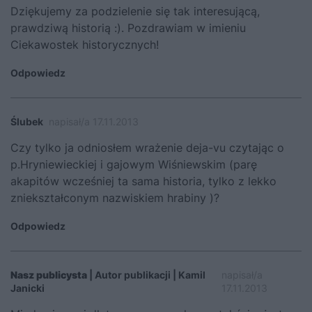
Dziękujemy za podzielenie się tak interesującą,
prawdziwą historią :). Pozdrawiam w imieniu
Ciekawostek historycznych!
Odpowiedz
Ślubek
napisał/a 17.11.2013
Czy tylko ja odniosłem wrażenie deja-vu czytając o
p.Hryniewieckiej i gajowym Wiśniewskim (parę
akapitów wcześniej ta sama historia, tylko z lekko
zniekształconym nazwiskiem hrabiny )?
Odpowiedz
Nasz publicysta
| Autor publikacji | Kamil
napisał/a
Janicki
17.11.2013