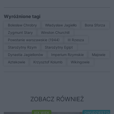
Wyróżnione tagi
Bolesław Chrobry
Władysław Jagiełło
Bona Sforza
Zygmunt Stary
Winston Churchill
Powstanie warszawskie (1944)
III Rzesza
Starożytny Rzym
Starożytny Egipt
Dynastia Jagiellonów
Imperium Rzymskie
Majowie
Aztekowie
Krzysztof Kolumb
Wikingowie
ZOBACZ RÓWNIEŻ
XIX WIEK
DWUDZIESTOLE