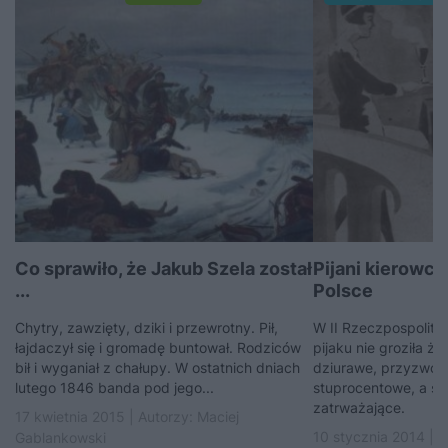
Co sprawiło, że Jakub Szela został
Pijani kierowc
...
Polsce
Chytry, zawzięty, dziki i przewrotny. Pił,
W II Rzeczpospolite
łajdaczył się i gromadę buntował. Rodziców
pijaku nie groziła ż
bił i wyganiał z chałupy. W ostatnich dniach
dziurawe, przyzwole
lutego 1846 banda pod jego...
stuprocentowe, a st
zatrważające.
17 kwietnia 2015 | Autorzy:
Maciej
10 stycznia 2014 | 
Gablankowski