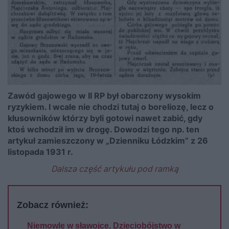
Zawód gajowego w II RP był obarczony wysokim
ryzykiem. I wcale nie chodzi tutaj o boreliozę, lecz o
kłusowników którzy byli gotowi nawet zabić, gdy
ktoś wchodził im w drogę. Dowodzi tego np. ten
artykuł zamieszczony w „Dzienniku Łódzkim” z 26
listopada 1931 r.
Dalsza część artykułu pod ramką
Zobacz również:
Niemowlę w sławojce. Dzieciobójstwo w