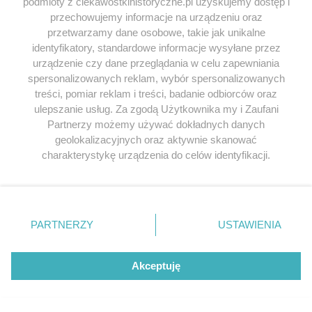
podmioty z ciekawostkihistoryczne.pl uzyskujemy dostęp i
przechowujemy informacje na urządzeniu oraz
przetwarzamy dane osobowe, takie jak unikalne
Bolesław Chrobry
napisał/a 19.11.2013
identyfikatory, standardowe informacje wysyłane przez
urządzenie czy dane przeglądania w celu zapewniania
W sumie trudno się dziwić. Były takie czasy, że się
spersonalizowanych reklam, wybór spersonalizowanych
jeździło do lasu po drzewo nagminnie. A biedny
treści, pomiar reklam i treści, badanie odbiorców oraz
Gajowy musiał sobie z tym radzić :P Jak widać nie
ulepszanie usług. Za zgodą Użytkownika my i Zaufani
zawsze mu się to udawało
Partnerzy możemy używać dokładnych danych
geolokalizacyjnych oraz aktywnie skanować
Odpowiedz
charakterystykę urządzenia do celów identyfikacji.
Ponieważ cenimy Twoją prywatność, prosimy o zgodę na
korzystanie z tych technologii poprzez kliknięcie
Znafca
napisał/a 25.11.2013
„Akceptuję”. Zgoda jest dobrowolna i zawsze możesz ją
zmienić/wycofać klikając przycisk ustawień prywatności
To wina systemu.Gorsza bieda niż w PRL.I do tego
PARTNERZY
USTAWIENIA
znajdujący się w lewym dolnym rogu strony
. Niektóre
zmierzamy co tu jest opisane.
rodzaje przetwarzania danych nie wymagają zgody
użytkownika, ale masz prawo sprzeciwić się takiemu
Akceptuję
Odpowiedz
przetwarzaniu. Preferencje będą miały zastosowania tylko
na tej witrynie.