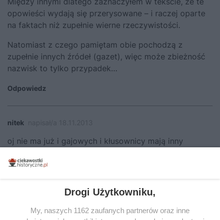
Między innymi dlatego zaznaczyłem w tekście, że te
opowieści wydają się przerysowane – i raczej oparte
na faktach niż zupełnie wierne rzeczywistości.
Natomiast z czego pamiętam obie pochodzą z
zupełnie innych źródeł (gazet), więc może zbieżność
nazwisk to tylko przypadek…
Odpowiedz
nitek
napisał/a 18.11.2013
oj nie ma już i gajowych i kłusownicy mają inny
charakter…
już dwa razy w pape dostałem ,raz przy wnykach :D i
raz gdy młodzież 30 + rozpalała ognisko na ambonie
Drogi Użytkowniku,
….. :D
My, naszych 1162 zaufanych partnerów oraz inne
Odpowiedz