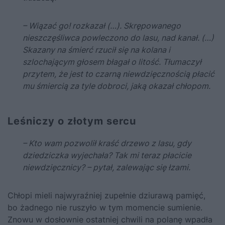
– Wiązać go! rozkazał (…). Skrępowanego
nieszczęśliwca powleczono do lasu, nad kanał. (…)
Skazany na śmierć rzucił się na kolana i
szlochającym głosem błagał o litość. Tłumaczył
przytem, że jest to czarną niewdzięcznością płacić
mu śmiercią za tyle dobroci, jaką okazał chłopom.
Leśniczy o złotym sercu
– Kto wam pozwolił kraść drzewo z lasu, gdy
dziedziczka wyjechała? Tak mi teraz płacicie
niewdzięcznicy? – pytał, zalewając się łzami.
Chłopi mieli najwyraźniej zupełnie dziurawą pamięć,
bo żadnego nie ruszyło w tym momencie sumienie.
Znowu w dosłownie ostatniej chwili na polanę wpadła