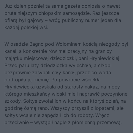
Już dzień później ta sama gazeta doniosła o nawet
brutalniejszym chłopskim samosądzie. Raz jeszcze
ofiarą był gajowy – wróg publiczny numer jeden dla
każdej polskiej wsi.
W osadzie Bagno pod Wołominem kością niezgody był
kanał, a konkretnie rów melioracyjny na granicy
majątku miejscowej dziedziczki, pani Hryniewickiej.
Przed paru laty dziedziczka wyjechała, a chłopi
bezprawnie zasypali cały kanał, przez co woda
podtopiła jej ziemię. Po powrocie wściekła
Hryniewiecka uzyskała od starosty nakaz, na mocy
którego mieszkańcy wioski mieli naprawić poczynione
szkody. Sołtys zwołał ich w końcu na któryś dzień, na
godzinę ósmą rano. Wszyscy przyszli z łopatami, ale
sołtys wcale nie zapędził ich do roboty. Wręcz
przeciwnie – wystąpił nagle z płomienną przemową: