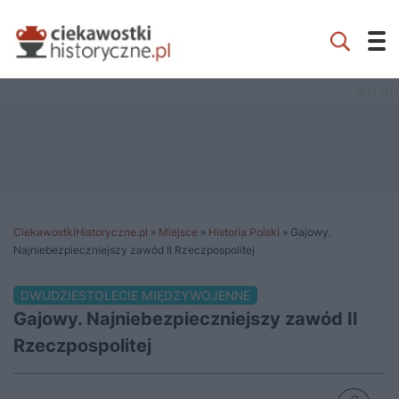
CiekawostkiHistoryczne.pl
»
Miejsce
»
Historia Polski
»
Gajowy.
Najniebezpieczniejszy zawód II Rzeczpospolitej
DWUDZIESTOLECIE MIĘDZYWOJENNE
Gajowy. Najniebezpieczniejszy zawód II
Rzeczpospolitej