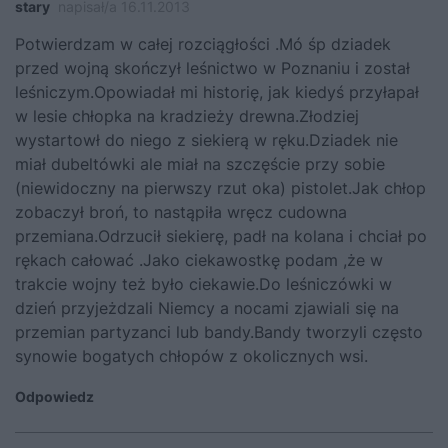
stary
napisał/a 16.11.2013
Potwierdzam w całej rozciągłości .Mó śp dziadek
przed wojną skończył leśnictwo w Poznaniu i został
leśniczym.Opowiadał mi historię, jak kiedyś przyłapał
w lesie chłopka na kradzieży drewna.Złodziej
wystartowł do niego z siekierą w ręku.Dziadek nie
miał dubeltówki ale miał na szczęście przy sobie
(niewidoczny na pierwszy rzut oka) pistolet.Jak chłop
zobaczył broń, to nastąpiła wręcz cudowna
przemiana.Odrzucił siekierę, padł na kolana i chciał po
rękach całować .Jako ciekawostkę podam ,że w
trakcie wojny też było ciekawie.Do leśniczówki w
dzień przyjeżdzali Niemcy a nocami zjawiali się na
przemian partyzanci lub bandy.Bandy tworzyli często
synowie bogatych chłopów z okolicznych wsi.
Odpowiedz