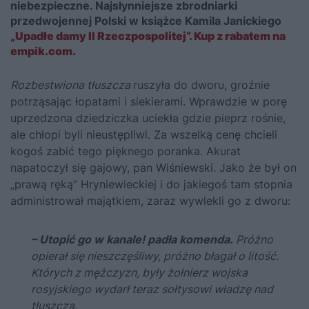
niebezpieczne. Najsłynniejsze zbrodniarki
przedwojennej Polski w książce Kamila Janickiego
„Upadłe damy II Rzeczpospolitej”. Kup z rabatem na
empik.com.
Rozbestwiona tłuszcza
ruszyła do dworu, groźnie
potrząsając łopatami i siekierami. Wprawdzie w porę
uprzedzona dziedziczka uciekła gdzie pieprz rośnie,
ale chłopi byli nieustępliwi. Za wszelką cenę chcieli
kogoś zabić tego pięknego poranka. Akurat
napatoczył się gajowy, pan Wiśniewski. Jako że był on
„prawą ręką” Hryniewieckiej i do jakiegoś tam stopnia
administrował majątkiem, zaraz wywlekli go z dworu:
– Utopić go w kanale! padła komenda.
Próżno
opierał się nieszczęśliwy, próżno błagał o litość.
Których z mężczyzn, były żołnierz wojska
rosyjskiego wydarł teraz sołtysowi władzę nad
tłuszczą.