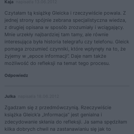
Kaja
napisał/a 13.06.2012
Czytałam tą książkę Gleicka i rzeczywiście powala. Z
jednej strony spójnie zebrana specjalistyczna wiedza,
z drugiej opisana w sposób zrozumiały i wciągający.
Mnie urzekły najbardziej tam tamy, ale równie
interesująca była historia telegrafu czy telefonu. Gleick
pomaga zrozumieć czynniki, które wpłynęły na to, że
żyjemy w „epoce informacji”. Daje nam także
możliwość do refleksji na temat tego procesu.
Odpowiedz
Julka
napisał/a 18.06.2012
Zgadzam się z przedmówczynią. Rzeczywiście
książka Gleick’a „Informacja” jest genialna i
zdecydowanie skłania do refleksji. Ja sama spędziłam
kilka dobrych chwil na zastanawianiu się jak to