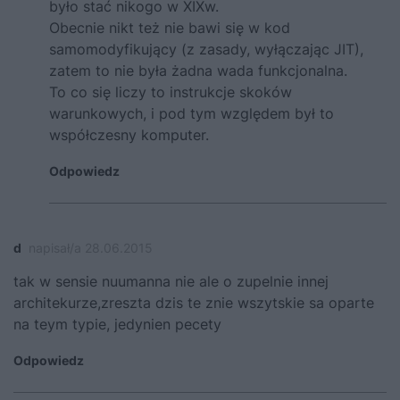
było stać nikogo w XIXw.
Obecnie nikt też nie bawi się w kod
samomodyfikujący (z zasady, wyłączając JIT),
zatem to nie była żadna wada funkcjonalna.
To co się liczy to instrukcje skoków
warunkowych, i pod tym względem był to
współczesny komputer.
Odpowiedz
d
napisał/a 28.06.2015
tak w sensie nuumanna nie ale o zupelnie innej
architekurze,zreszta dzis te znie wszytskie sa oparte
na teym typie, jedynien pecety
Odpowiedz