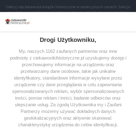
Odkryj najciekawsze książki historyczne w atrakcyjnych cenach. Sekcja
powstała we współpracy z Lubimyczytac.pl, największą społecznością
miłośników literatury w Polsce – dzięki temu możesz wybierać spośród
tytułów najwyżej ocenianych przez czytelników.
Drogi Użytkowniku,
My, naszych 1162 zaufanych partnerów oraz inne
podmioty z ciekawostkihistoryczne.pl uzyskujemy dostęp i
SERWIS
przechowujemy informacje na urządzeniu oraz
przetwarzamy dane osobowe, takie jak unikalne
SPOŁECZNOŚĆ
identyfikatory, standardowe informacje wysyłane przez
urządzenie czy dane przeglądania w celu zapewniania
WSPÓŁPRACA
spersonalizowanych reklam, wybór spersonalizowanych
KONTAKT
treści, pomiar reklam i treści, badanie odbiorców oraz
ulepszanie usług. Za zgodą Użytkownika my i Zaufani
Partnerzy możemy używać dokładnych danych
geolokalizacyjnych oraz aktywnie skanować
charakterystykę urządzenia do celów identyfikacji.
ODWIEDŹ RÓWNIEŻ:
Ponieważ cenimy Twoją prywatność, prosimy o zgodę na