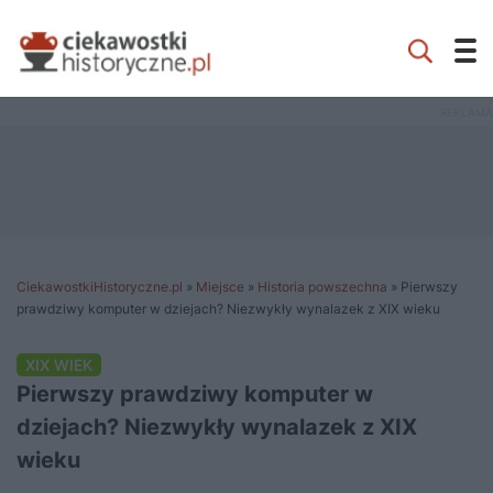
CiekawostkiHistoryczne.pl
»
Miejsce
»
Historia powszechna
»
Pierwszy
prawdziwy komputer w dziejach? Niezwykły wynalazek z XIX wieku
XIX WIEK
Pierwszy prawdziwy komputer w
dziejach? Niezwykły wynalazek z XIX
wieku