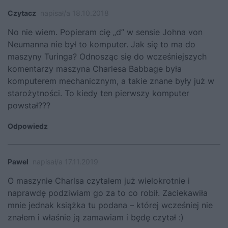
Czytacz
napisał/a 18.10.2018
No nie wiem. Popieram cię „d” w sensie Johna von
Neumanna nie był to komputer. Jak się to ma do
maszyny Turinga? Odnosząc się do wcześniejszych
komentarzy maszyna Charlesa Babbage była
komputerem mechanicznym, a takie znane były już w
starożytności. To kiedy ten pierwszy komputer
powstał???
Odpowiedz
Pawel
napisał/a 17.11.2019
O maszynie Charlsa czytalem już wielokrotnie i
naprawdę podziwiam go za to co robił. Zaciekawiła
mnie jednak książka tu podana – której wcześniej nie
znałem i właśnie ją zamawiam i będę czytał :)