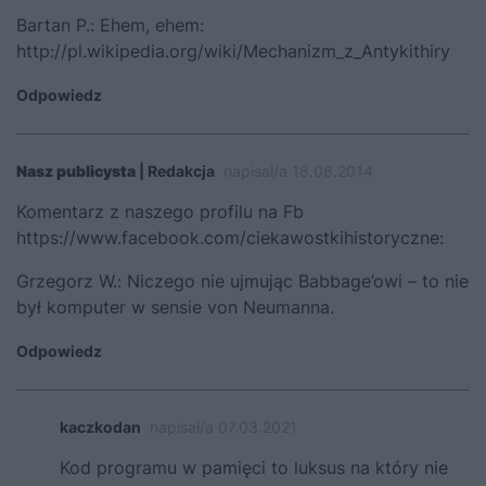
Bartan P.:
Ehem, ehem:
http://pl.wikipedia.org/wiki/Mechanizm_z_Antykithiry
Odpowiedz
Nasz publicysta
| Redakcja
napisał/a 18.08.2014
Komentarz z naszego profilu na Fb
https://www.facebook.com/ciekawostkihistoryczne
:
Grzegorz W.:
Niczego nie ujmując Babbage’owi – to nie
był komputer w sensie von Neumanna.
Odpowiedz
kaczkodan
napisał/a 07.03.2021
Kod programu w pamięci to luksus na który nie