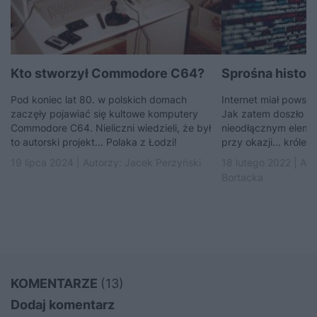
Kto stworzył Commodore C64?
Sprośna histori
Pod koniec lat 80. w polskich domach
Internet miał powst
zaczęły pojawiać się kultowe komputery
Jak zatem doszło do 
Commodore C64. Nieliczni wiedzieli, że był
nieodłącznym eleme
to autorski projekt... Polaka z Łodzi!
przy okazji... króles
19 lipca 2024 | Autorzy:
Jacek Perzyński
18 lutego 2022 | Au
Bortacka
KOMENTARZE
(13)
Dodaj komentarz