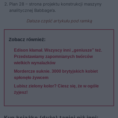
Plan 28
– strona projektu konstrukcji maszyny
analitycznej Babbage’a.
Dalsza część artykułu pod ramką
Zobacz również:
Edison kłamał. Wszyscy inni „geniusze” też.
Przedstawiamy zapomnianych twórców
wielkich wynalazków
Mordercze suknie. 3000 brytyjskich kobiet
spłonęło żywcem
Lubisz zielony kolor? Ciesz się, że w ogóle
żyjesz!
Kup książkę (dużo) taniej niż inni: