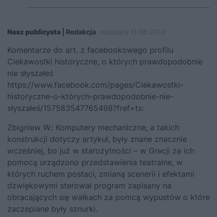
Nasz publicysta
| Redakcja
napisał/a 11.08.2014
Komentarze do art. z facebookowego profilu
Ciekawostki historyczne, o których prawdopodobnie
nie słyszałeś
https://www.facebook.com/pages/Ciekawostki-
historyczne-o-których-prawdopodobnie-nie-
słyszałeś/157583547765498?fref=ts
:
Zbigniew W.:
Komputery mechaniczne, a takich
konstrukcji dotyczy artykuł, były znane znacznie
wcześniej, bo już w starożytności – w Grecji za ich
pomocą urządzono przedstawienia teatralne, w
których ruchem postaci, zmianą scenerii i efektami
dzwiękowymi sterował program zapisany na
obracających się wałkach za pomcą wypustów o które
zaczepiane były sznurki.