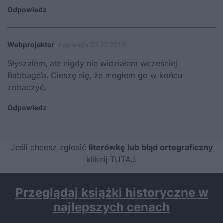
Odpowiedz
Webprojektor
napisał/a 02.12.2019
Słyszałem, ale nigdy nie widziałem wcześniej
Babbage’a. Cieszę się, że mogłem go w końcu
zobaczyć.
Odpowiedz
Jeśli chcesz zgłosić
literówkę lub błąd ortograficzny
kliknij TUTAJ
.
Przeglądaj książki historyczne w
najlepszych cenach