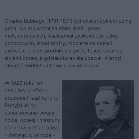
Charles Babbage (1791-1871) był ekscentrykiem pełną
gębą. Świat uważał za zbiór liczb i praw
matematycznych. Analizował zyskowność usług
pocztowych, łamał szyfry, rozbierał na części
pierwsze proces produkcji szpilek, fascynował się
słojami drzew, a gdziekolwiek się udawał, mierzył
długość oddechu i tętno krów oraz świń.
W 1823 roku ten
osobliwy profesor
przekonał rząd Korony
Brytyjskiej do
sfinansowania swojej
nowej obsesji: maszyny
różnicowej. Miał to być
– mówiąc w skrócie –