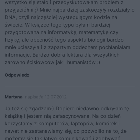
wszystko się stało i przedyskutowałam problem z
przyjaciółmi ;) Mnie najbardziej zaskoczyły rozdziały o
DNA, czyli najczęściej występującym kodzie na
świecie. W książce tego typu byłam bardziej
przygotowana na informatykę, matematykę czy
fizykę, ale obecność tego aspektu biologii bardzo
mnie ucieszyła i z zapartym oddechem pochłaniałam
informacje. Bardzo dobra lektura dla wszystkich,
zarówno ścisłowców jak i humanistów :)
Odpowiedz
Martyna
napisał/a 12.07.2012
Ja też się zgadzam:) Dopiero niedawno odkryłam tę
książkę i jestem nią zafascynowana. Na co dzień
korzystamy z komputerów, laptopów, komórek i
nawet nie zastanawiamy się, co pozwoliło na to, że
możemy się tak łatwo komunikować i zdobywać