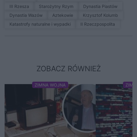
III Rzesza
Starożytny Rzym
Dynastia Piastów
Dynastia Wazów
Aztekowie
Krzysztof Kolumb
Katastrofy naturalne i wypadki
II Rzeczpospolita
ZOBACZ RÓWNIEŻ
ZIMNA WOJNA
ZIMN