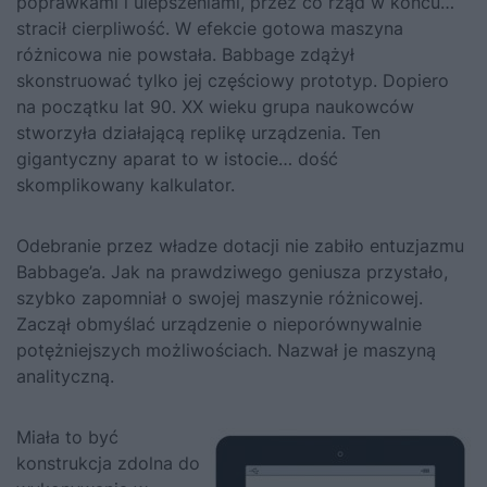
poprawkami i ulepszeniami, przez co rząd w końcu…
stracił cierpliwość. W efekcie gotowa maszyna
różnicowa nie powstała. Babbage zdążył
skonstruować tylko jej częściowy prototyp. Dopiero
na początku lat 90. XX wieku grupa naukowców
stworzyła działającą replikę urządzenia. Ten
gigantyczny aparat to w istocie… dość
skomplikowany kalkulator.
Odebranie przez władze dotacji nie zabiło entuzjazmu
Babbage’a. Jak na prawdziwego geniusza przystało,
szybko zapomniał o swojej maszynie różnicowej.
Zaczął obmyślać urządzenie o nieporównywalnie
potężniejszych możliwościach. Nazwał je maszyną
analityczną.
Miała to być
konstrukcja zdolna do