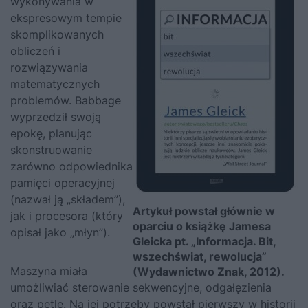
wykonywania w
ekspresowym tempie
skomplikowanych
obliczeń i
rozwiązywania
matematycznych
problemów. Babbage
wyprzedził swoją
epokę, planując
skonstruowanie
zarówno odpowiednika
pamięci operacyjnej
(nazwał ją „składem”),
Artykuł powstał głównie w
jak i procesora (który
oparciu o książkę Jamesa
opisał jako „młyn”).
Gleicka pt. „Informacja. Bit,
wszechświat, rewolucja”
Maszyna miała
(Wydawnictwo Znak, 2012).
umożliwiać sterowanie sekwencyjne, odgałęzienia
oraz pętle. Na jej potrzeby powstał
pierwszy w historii