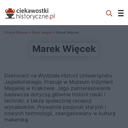
Strona Główna
>
Nasz zespół
> Marek Więcek
Marek Więcek
Doktorant na Wydziale Historii Uniwersytetu
Jagiellońskiego. Pracuje w Muzeum Inżynierii
Miejskiej w Krakowie. Jego zainteresowania
badawcze dotyczą głównie historii nauki i
techniki, a także społecznej recepcji
wynalazków. Prywatnie pasjonat starych i
nowych technologii, zaangażowany w kulturę
makerską.