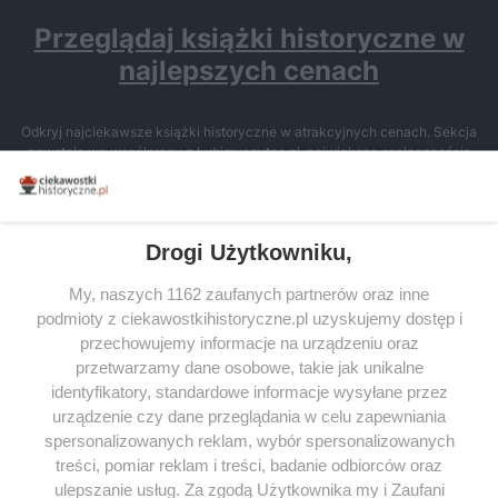
Przeglądaj książki historyczne w
najlepszych cenach
Odkryj najciekawsze książki historyczne w atrakcyjnych cenach. Sekcja
powstała we współpracy z Lubimyczytac.pl, największą społecznością
miłośników literatury w Polsce – dzięki temu możesz wybierać spośród
tytułów najwyżej ocenianych przez czytelników.
Drogi Użytkowniku,
My, naszych 1162 zaufanych partnerów oraz inne
podmioty z ciekawostkihistoryczne.pl uzyskujemy dostęp i
SERWIS
przechowujemy informacje na urządzeniu oraz
przetwarzamy dane osobowe, takie jak unikalne
SPOŁECZNOŚĆ
identyfikatory, standardowe informacje wysyłane przez
WSPÓŁPRACA
urządzenie czy dane przeglądania w celu zapewniania
spersonalizowanych reklam, wybór spersonalizowanych
KONTAKT
treści, pomiar reklam i treści, badanie odbiorców oraz
ulepszanie usług. Za zgodą Użytkownika my i Zaufani