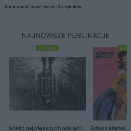
Autor opublikował łącznie 3 artykułów.
NAJNOWSZE PUBLIKACJE
XIX WIEK
XIX 
Sześć największych odkryć i
Edison kłamał. 