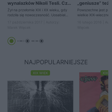
wynalazków Nikoli Tesli. Czy
„geniusze” też.
znałeś je wszystkie?
Przedstawiamy
Żył na przełomie XIX i XX wieku, gdy
Powszechne jest prz
zapomnianych 
rodziła się nowoczesność. Uosabiał
wielkie XIX-wieczne 
wielkich wynal
postęp, a wiele z jego genialnych
się nagle, za sprawą 
17 października 2017 | Autorzy:
16 lutego 2016 | Aut
pomysłów...
doznanego przez jed
Marek Więcek
Więcek
Edison, Morse...
NAJPOPULARNIEJSZE
XIX WIEK
XIX 