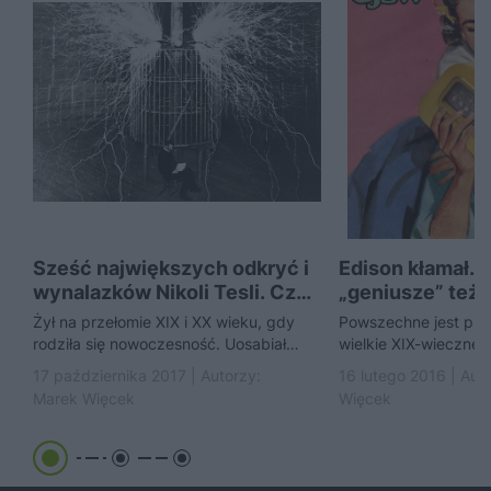
Sześć największych odkryć i
Edison kłamał. 
wynalazków Nikoli Tesli. Czy
„geniusze” też.
znałeś je wszystkie?
Przedstawiamy
Żył na przełomie XIX i XX wieku, gdy
Powszechne jest prz
zapomnianych 
rodziła się nowoczesność. Uosabiał
wielkie XIX-wieczne 
wielkich wynal
postęp, a wiele z jego genialnych
się nagle, za sprawą 
17 października 2017 | Autorzy:
16 lutego 2016 | Aut
pomysłów...
doznanego przez jed
Marek Więcek
Więcek
Edison, Morse...