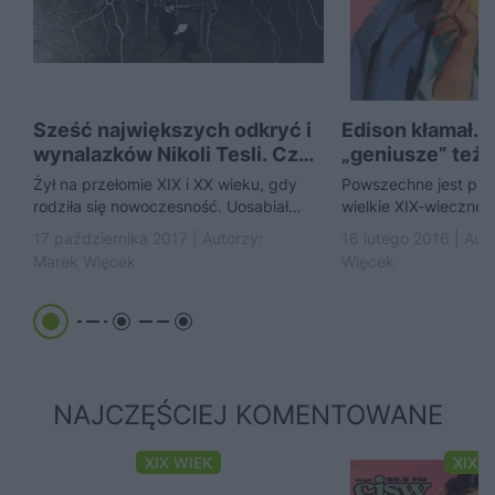
Sześć największych odkryć i
Edison kłamał. 
wynalazków Nikoli Tesli. Czy
„geniusze” też.
znałeś je wszystkie?
Przedstawiamy
Żył na przełomie XIX i XX wieku, gdy
Powszechne jest prz
zapomnianych 
rodziła się nowoczesność. Uosabiał
wielkie XIX-wieczne 
wielkich wynal
postęp, a wiele z jego genialnych
się nagle, za sprawą 
17 października 2017 | Autorzy:
16 lutego 2016 | Aut
pomysłów...
doznanego przez jed
Marek Więcek
Więcek
Edison, Morse...
NAJCZĘŚCIEJ KOMENTOWANE
XIX WIEK
XIX 