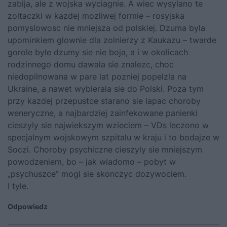
zabija, ale z wojska wyciagnie. A wiec wysylano te
zoltaczki w kazdej mozliwej formie – rosyjska
pomyslowosc nie mniejsza od polskiej. Dzuma byla
upominkiem glownie dla zolnierzy z Kaukazu – twarde
gorole byle dzumy sie nie boja, a i w okolicach
rodzinnego domu dawala sie znalezc, choc
niedopilnowana w pare lat pozniej popelzla na
Ukraine, a nawet wybierala sie do Polski. Poza tym
przy kazdej przepustce starano sie lapac choroby
weneryczne, a najbardziej zainfekowane panienki
cieszyly sie najwiekszym wzieciem – VDs leczono w
specjalnym wojskowym szpitalu w kraju i to bodajze w
Soczi. Choroby psychiczne cieszyly sie mniejszym
powodzeniem, bo – jak wiadomo – pobyt w
„psychuszce” mogl sie skonczyc dozywociem.
I tyle.
Odpowiedz