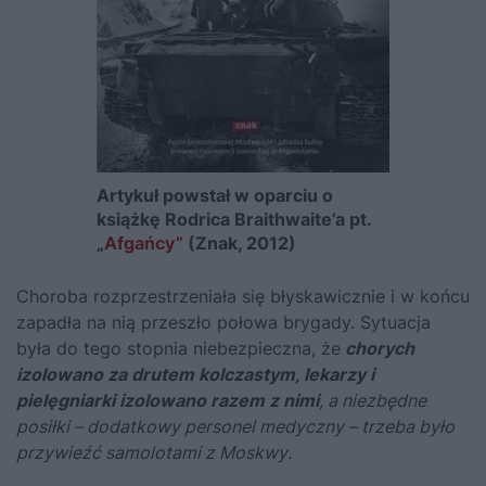
Artykuł powstał w oparciu o
książkę Rodrica Braithwaite’a pt.
„
Afgańcy”
(Znak, 2012)
Choroba rozprzestrzeniała się błyskawicznie i w końcu
zapadła na nią przeszło połowa brygady. Sytuacja
była do tego stopnia niebezpieczna, że
chorych
izolowano za drutem kolczastym, lekarzy i
pielęgniarki izolowano razem z nimi
, a niezbędne
posiłki – dodatkowy personel medyczny – trzeba było
przywieźć samolotami z Moskwy
.