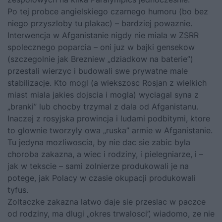
Po tej probce angielskiego czarnego humoru (bo bez
niego przyszloby tu plakac) – bardziej powaznie.
Interwencja w Afganistanie nigdy nie miala w ZSRR
spolecznego poparcia – oni juz w bajki gensekow
(szczegolnie jak Brezniew „dziadkow na baterie”)
przestali wierzyc i budowali swe prywatne male
stabilizacje. Kto mogl (a wiekszosc Rosjan z wielkich
miast miala jakies dojscia i mogla) wyciagal syna z
„branki” lub chocby trzymal z dala od Afganistanu.
Inaczej z rosyjska prowincja i ludami podbitymi, ktore
to glownie tworzyly owa „ruska” armie w Afganistanie.
Tu jedyna mozliwoscia, by nie dac sie zabic byla
choroba zakazna, a wiec i rodziny, i pielegniarze, i –
jak w tekscie – sami zolnierze produkowali je na
potege, jak Polacy w czasie okupacji produkowali
tyfus.
Zoltaczke zakazna latwo daje sie przeslac w paczce
od rodziny, ma dlugi „okres trwalosci”, wiadomo, ze nie