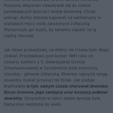
Podobno desperaci odwoływali się do
metod
pamiętających jeszcze I wojnę światową
. Chcąc
uniknąć służby liniowej kupowali od sanitariuszy w
szpitalach mocz osób zarażonych żółtaczką.
Wystarczyło go wypić, by samemu zapaść na tę
ciężką chorobę.
Jak łatwo przewidzieć, na efekty nie trzeba było długo
czekać. Przykładowo pod koniec 1981 roku co
czwarty żołnierz z 5. Gwardyjskiej Dywizji
Zmechanizowanej w Szindandzie leżał zmorzony
chorobą – głównie żółtaczką. Również najwyżsi rangą
dowódcy zostali przykuci do łóżek.
Jak podaje
Braithwaite
w tym
samym czasie chorowali dowódca
Borys Gromow, jego zastępcy oraz wszyscy pułkowi
dowódcy
. Oczywiście w takim stanie dywizja była
faktycznie niezdolna do walki.