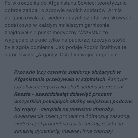
Po wkroczeniu do Afganistanu Sowieci teoretycznie
dobrze zadbali o zdrowie swoich sołdatów. Armia
zorganizowała aż siedem dużych szpitali wojskowych,
dodatkowo w każdym mniejszym garnizonie
znajdował się punkt medyczny. Wszystko to
wyglądało pięknie tylko na papierze, rzeczywistość
była zgoła odmienna. Jak podaje Rodric Braithwaite,
autor książki
„Afgańcy. Ostatnia wojna imperium”
:
Przeszło trzy czwarte żołnierzy służących w
Afganistanie przebywało w szpitalach
. Rannych
lub okaleczonych było około jedenastu procent.
Reszta – sześćdziesiąt dziewięć procent
wszystkich pełniących służbę wojskową podczas
tej wojny – cierpiała na poważne choroby
:
dwadzieścia osiem procent na żółtaczkę zakaźną,
siedem i pół procent na dur brzuszny, reszta na
zakaźną dyzenterię, malarię i inne choroby.