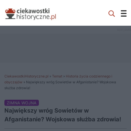
CiekawostkiHistoryczne.pl
»
Temat
»
Historia życia codziennego i
obyczajów
»
Największy wróg Sowietów w Afganistanie? Wojskowa
służba zdrowia!
ZIMNA WOJNA
Największy wróg Sowietów w
Afganistanie? Wojskowa służba zdrowia!