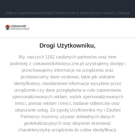
Odkryj najciekawsze książki historyczne w atrakcyjnych cenach. Sekcja
powstała we współpracy z Lubimyczytac.pl, największą społecznością
miłośników literatury w Polsce – dzięki temu możesz wybierać spośród
tytułów najwyżej ocenianych przez czytelników.
Drogi Użytkowniku,
My, naszych 1162 zaufanych partnerów oraz inne
podmioty z ciekawostkihistoryczne.pl uzyskujemy dostęp i
SERWIS
przechowujemy informacje na urządzeniu oraz
przetwarzamy dane osobowe, takie jak unikalne
SPOŁECZNOŚĆ
identyfikatory, standardowe informacje wysyłane przez
WSPÓŁPRACA
urządzenie czy dane przeglądania w celu zapewniania
spersonalizowanych reklam, wybór spersonalizowanych
KONTAKT
treści, pomiar reklam i treści, badanie odbiorców oraz
ulepszanie usług. Za zgodą Użytkownika my i Zaufani
Partnerzy możemy używać dokładnych danych
geolokalizacyjnych oraz aktywnie skanować
ODWIEDŹ RÓWNIEŻ:
charakterystykę urządzenia do celów identyfikacji.