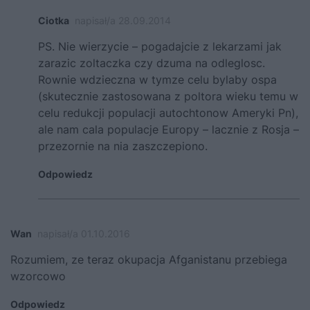
Ciotka
napisał/a 28.09.2014
PS. Nie wierzycie – pogadajcie z lekarzami jak
zarazic zoltaczka czy dzuma na odleglosc.
Rownie wdzieczna w tymze celu bylaby ospa
(skutecznie zastosowana z poltora wieku temu w
celu redukcji populacji autochtonow Ameryki Pn),
ale nam cala populacje Europy – lacznie z Rosja –
przezornie na nia zaszczepiono.
Odpowiedz
Wan
napisał/a 01.10.2016
Rozumiem, ze teraz okupacja Afganistanu przebiega
wzorcowo
Odpowiedz