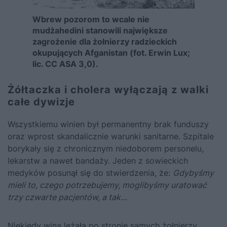
Wbrew pozorom to wcale nie
mudżahedini stanowili największe
zagrożenie dla żołnierzy radzieckich
okupujących Afganistan (fot. Erwin Lux;
lic. CC ASA 3,0).
Żółtaczka i cholera wyłączają z walki
całe dywizje
Wszystkiemu winien był permanentny brak funduszy
oraz wprost skandalicznie warunki sanitarne. Szpitale
borykały się z chronicznym niedoborem personelu,
lekarstw a nawet bandaży. Jeden z sowieckich
medyków posunął się do stwierdzenia, że:
Gdybyśmy
mieli to, czego potrzebujemy, moglibyśmy uratować
trzy czwarte pacjentów, a tak…
Niekiedy wina leżała po stronie samych żołnierzy.