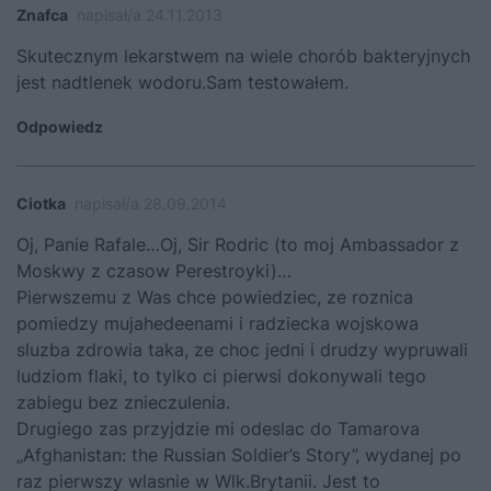
Znafca
napisał/a 24.11.2013
Skutecznym lekarstwem na wiele chorób bakteryjnych
jest nadtlenek wodoru.Sam testowałem.
Odpowiedz
Ciotka
napisał/a 28.09.2014
Oj, Panie Rafale…Oj, Sir Rodric (to moj Ambassador z
Moskwy z czasow Perestroyki)…
Pierwszemu z Was chce powiedziec, ze roznica
pomiedzy mujahedeenami i radziecka wojskowa
sluzba zdrowia taka, ze choc jedni i drudzy wypruwali
ludziom flaki, to tylko ci pierwsi dokonywali tego
zabiegu bez znieczulenia.
Drugiego zas przyjdzie mi odeslac do Tamarova
„Afghanistan: the Russian Soldier’s Story”, wydanej po
raz pierwszy wlasnie w Wlk.Brytanii. Jest to