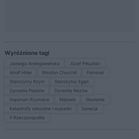
Wyróżnione tagi
Jadwiga Andegaweńska
Józef Piłsudski
Adolf Hitler
Winston Churchill
patronat
Starożytny Rzym
Starożytny Egipt
Dynastia Piastów
Dynastia Wazów
Imperium Rzymskie
Majowie
Słowianie
Katastrofy naturalne i wypadki
sanacja
II Rzeczpospolita