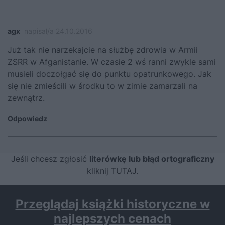
agx
napisał/a 24.10.2016
Już tak nie narzekajcie na służbę zdrowia w Armii
ZSRR w Afganistanie. W czasie 2 wś ranni zwykle sami
musieli doczołgać się do punktu opatrunkowego. Jak
się nie zmieścili w środku to w zimie zamarzali na
zewnątrz.
Odpowiedz
Jeśli chcesz zgłosić
literówkę lub błąd ortograficzny
kliknij TUTAJ
.
Przeglądaj książki historyczne w
najlepszych cenach