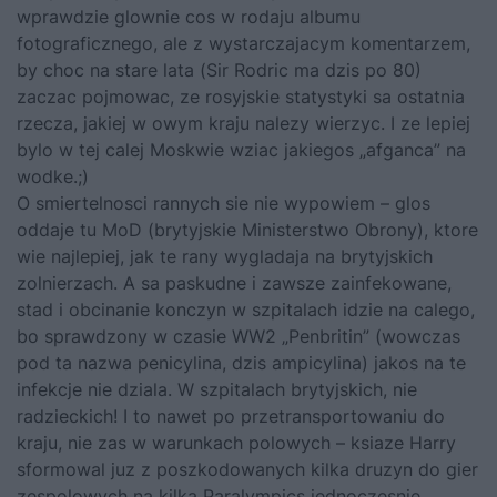
wprawdzie glownie cos w rodaju albumu
fotograficznego, ale z wystarczajacym komentarzem,
by choc na stare lata (Sir Rodric ma dzis po 80)
zaczac pojmowac, ze rosyjskie statystyki sa ostatnia
rzecza, jakiej w owym kraju nalezy wierzyc. I ze lepiej
bylo w tej calej Moskwie wziac jakiegos „afganca” na
wodke.;)
O smiertelnosci rannych sie nie wypowiem – glos
oddaje tu MoD (brytyjskie Ministerstwo Obrony), ktore
wie najlepiej, jak te rany wygladaja na brytyjskich
zolnierzach. A sa paskudne i zawsze zainfekowane,
stad i obcinanie konczyn w szpitalach idzie na calego,
bo sprawdzony w czasie WW2 „Penbritin” (wowczas
pod ta nazwa penicylina, dzis ampicylina) jakos na te
infekcje nie dziala. W szpitalach brytyjskich, nie
radzieckich! I to nawet po przetransportowaniu do
kraju, nie zas w warunkach polowych – ksiaze Harry
sformowal juz z poszkodowanych kilka druzyn do gier
zespolowych na kilka Paralympics jednoczesnie.