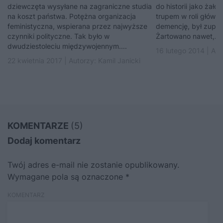
dziewczęta wysyłane na zagraniczne studia
do historii jako żał
na koszt państwa. Potężna organizacja
trupem w roli główne
feministyczna, wspierana przez najwyższe
demencję, był zupełn
czynniki polityczne. Tak było w
Żartowano nawet,...
dwudziestoleciu międzywojennym....
16 lutego 2014 | Au
22 kwietnia 2017 | Autorzy:
Kamil Janicki
KOMENTARZE
(5)
Dodaj komentarz
Twój adres e-mail nie zostanie opublikowany.
Wymagane pola są oznaczone
*
KOMENTARZ