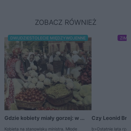
ZOBACZ RÓWNIEŻ
DWUDZIESTOLECIE MIĘDZYWOJENNE
ZIMN
Gdzie kobiety miały gorzej: w ...
Czy Leonid Breż
Kobieta na stanowisku ministra. Młode
b>Ostatnie lata rzą