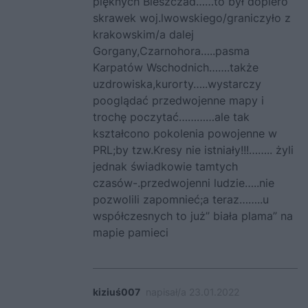
pięknych Bieszczad……to był dopiero
skrawek woj.lwowskiego/graniczyło z
krakowskim/a dalej
Gorgany,Czarnohora…..pasma
Karpatów Wschodnich…….także
uzdrowiska,kurorty…..wystarczy
pooglądać przedwojenne mapy i
trochę poczytać…………ale tak
kształcono pokolenia powojenne w
PRL;by tzw.Kresy nie istniały!!!…….. żyli
jednak świadkowie tamtych
czasów-.przedwojenni ludzie…..nie
pozwolili zapomnieć;a teraz……..u
współczesnych to już” biała plama” na
mapie pamieci
kiziuś007
napisał/a 23.01.2022