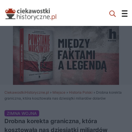
CiekawostkiHistoryczne.pl
»
Miejsce
»
Historia Polski
»
Drobna korekta
graniczna, która kosztowała nas dziesiątki miliardów dolarów
ZIMNA WOJNA
Drobna korekta graniczna, która
kosztowała nas dziesiątki miliardów