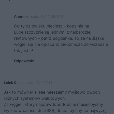
Anonim
napisał/a 12.08.2016
Co ty człowieku pleciesz – kopalnie na
Lubelszczyźnie są jednymi z najbardziej
rentownych – patrz Bogdanka. To że na śląsku
wegiel się nie opłaca to nieoznacza że wszedzie
tak jest :P
Odpowiedz
Lelek K.
napisał/a 01.11.2011
Jak to mówił Miś: Nie mieszajmy myślowo dwóch
różnych systemów walutowych.
Za węgiel, który najprawdopodobniej musielibyśmy
wysłać w całości do ZSRR, dostalibyśmy co najwyżej