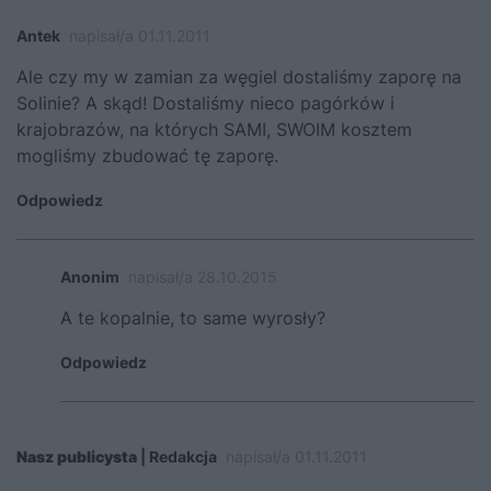
Antek
napisał/a 01.11.2011
Ale czy my w zamian za węgiel dostaliśmy zaporę na
Solinie? A skąd! Dostaliśmy nieco pagórków i
krajobrazów, na których SAMI, SWOIM kosztem
mogliśmy zbudować tę zaporę.
Odpowiedz
Anonim
napisał/a 28.10.2015
A te kopalnie, to same wyrosły?
Odpowiedz
Nasz publicysta
| Redakcja
napisał/a 01.11.2011