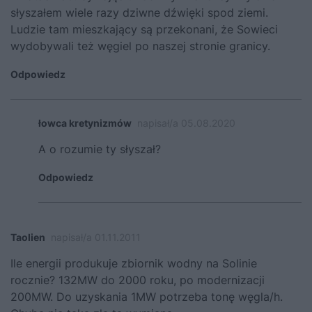
słyszałem wiele razy dziwne dźwięki spod ziemi.
Ludzie tam mieszkający są przekonani, że Sowieci
wydobywali też węgiel po naszej stronie granicy.
Odpowiedz
łowca kretynizmów
napisał/a 05.08.2020
A o rozumie ty słyszał?
Odpowiedz
Taolien
napisał/a 01.11.2011
Ile energii produkuje zbiornik wodny na Solinie
rocznie? 132MW do 2000 roku, po modernizacji
200MW. Do uzyskania 1MW potrzeba tonę węgla/h.