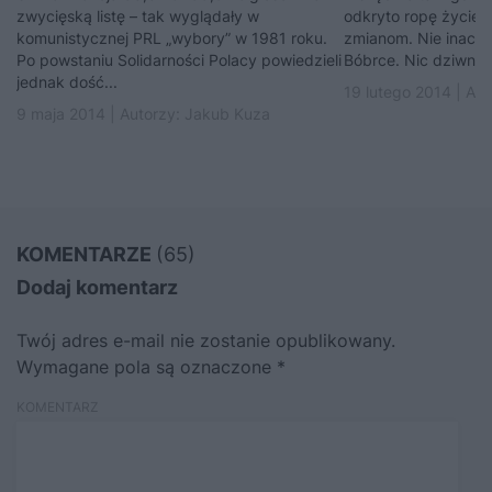
zwycięską listę – tak wyglądały w
odkryto ropę życie 
komunistycznej PRL „wybory” w 1981 roku.
zmianom. Nie inaczej
Po powstaniu Solidarności Polacy powiedzieli
Bóbrce. Nic dziwneg
jednak dość...
19 lutego 2014 | Au
9 maja 2014 | Autorzy:
Jakub Kuza
KOMENTARZE
(65)
Dodaj komentarz
Twój adres e-mail nie zostanie opublikowany.
Wymagane pola są oznaczone
*
KOMENTARZ