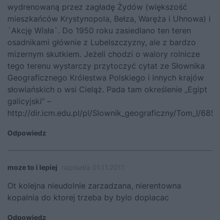
wydrenowaną przez zagładę Żydów (większość
mieszkańców Krystynopola, Bełza, Waręża i Uhnowa) i
`Akcję Wisła`. Do 1950 roku zasiedlano ten teren
osadnikami głównie z Lubelszczyzny, ale z bardzo
mizernym skutkiem. Jeżeli chodzi o walory rolnicze
tego terenu wystarczy przytoczyć cytat ze Słownika
Geograficznego Królestwa Polskiego i innych krajów
słowiańskich o wsi Cieląż. Pada tam określenie „Egipt
galicyjski” –
http://dir.icm.edu.pl/pl/Slownik_geograficzny/Tom_I/685
Odpowiedz
moze to i lepiej
napisał/a 01.11.2011
Ot kolejna nieudolnie zarzadzana, nierentowna
kopalnia do ktorej trzeba by bylo doplacac
Odpowiedz