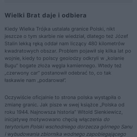
Wielki Brat daje i odbiera
Kiedy Wielka Trójka ustalała granice Polski
, nikt
jeszcze o tym skarbie nie wiedział, dlatego też
Józef
Stalin
lekką ręką oddał nam liczący 480 kilometrów
kwadratowych obszar. Problem pojawił się kilka lat po
wojnie, kiedy to polscy geolodzy odkryli w „kolanie
Bugu” bogate złoża węgla kamiennego. Wtedy też
„czerwony car” postanowił odebrać to, co tak
łaskawie nam „podarował”.
Oczywiście oficjalnie to strona polska wystąpiła o
zmianę granic. Jak pisze w swej książce „Polska od
roku 1944. Najnowsza historia” Witold Sienkiewicz,
inicjatywę motywowano chęcią włączenia
do
terytorium Polski wschodniego dorzecza górnego Sanu
i wybudowania zbiornika wodnego zapobiegającego