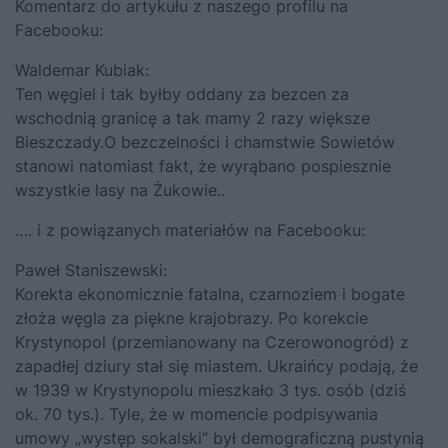
Komentarz do artykułu z naszego profilu na
Facebooku:
Waldemar Kubiak:
Ten węgiel i tak byłby oddany za bezcen za
wschodnią granicę a tak mamy 2 razy większe
Bieszczady.O bezczelności i chamstwie Sowietów
stanowi natomiast fakt, że wyrąbano pospiesznie
wszystkie lasy na Żukowie..
…. i z powiązanych materiałów na Facebooku:
Paweł Staniszewski:
Korekta ekonomicznie fatalna, czarnoziem i bogate
złoża węgla za piękne krajobrazy. Po korekcie
Krystynopol (przemianowany na Czerowonogród) z
zapadłej dziury stał się miastem. Ukraińcy podają, że
w 1939 w Krystynopolu mieszkało 3 tys. osób (dziś
ok. 70 tys.). Tyle, że w momencie podpisywania
umowy „występ sokalski” był demograficzną pustynią