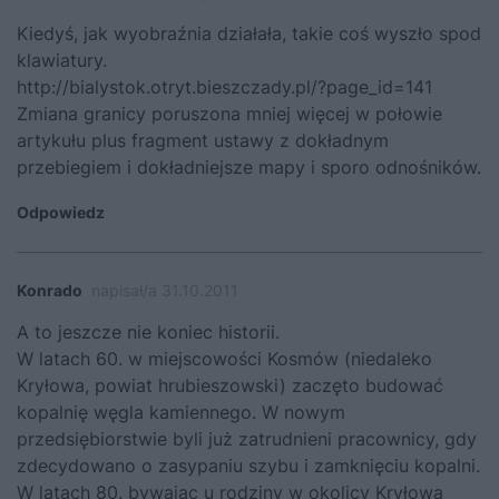
Kiedyś, jak wyobraźnia działała, takie coś wyszło spod
klawiatury.
http://bialystok.otryt.bieszczady.pl/?page_id=141
Zmiana granicy poruszona mniej więcej w połowie
artykułu plus fragment ustawy z dokładnym
przebiegiem i dokładniejsze mapy i sporo odnośników.
Odpowiedz
Konrado
napisał/a 31.10.2011
A to jeszcze nie koniec historii.
W latach 60. w miejscowości Kosmów (niedaleko
Kryłowa, powiat hrubieszowski) zaczęto budować
kopalnię węgla kamiennego. W nowym
przedsiębiorstwie byli już zatrudnieni pracownicy, gdy
zdecydowano o zasypaniu szybu i zamknięciu kopalni.
W latach 80. bywając u rodziny w okolicy Kryłowa