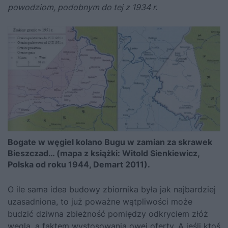
powodziom, podobnym do tej z 1934 r.
Bogate w węgiel kolano Bugu w zamian za skrawek
Bieszczad… (mapa z książki: Witold Sienkiewicz,
Polska od roku 1944, Demart 2011).
O ile sama idea budowy zbiornika była jak najbardziej
uzasadniona, to już poważne wątpliwości może
budzić dziwna zbieżność pomiędzy odkryciem złóż
węgla, a faktem wystosowania owej oferty. A jeśli ktoś