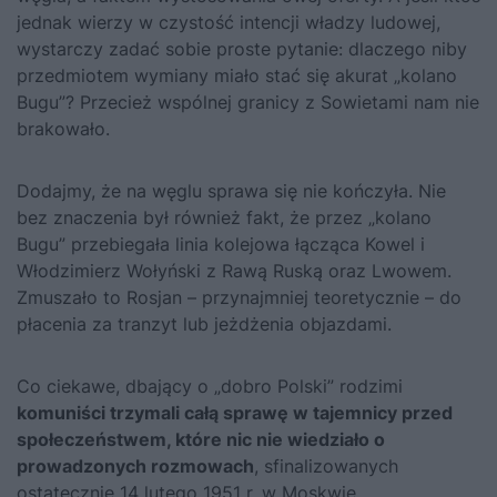
jednak wierzy w czystość intencji władzy ludowej,
wystarczy zadać sobie proste pytanie: dlaczego niby
przedmiotem wymiany miało stać się akurat „kolano
Bugu”? Przecież wspólnej granicy z Sowietami nam nie
brakowało.
Dodajmy, że na węglu sprawa się nie kończyła. Nie
bez znaczenia był również fakt, że przez „kolano
Bugu” przebiegała linia kolejowa łącząca Kowel i
Włodzimierz Wołyński z Rawą Ruską oraz Lwowem.
Zmuszało to Rosjan – przynajmniej teoretycznie – do
płacenia za tranzyt lub jeżdżenia objazdami.
Co ciekawe, dbający o „dobro Polski” rodzimi
komuniści trzymali całą sprawę w tajemnicy przed
społeczeństwem, które nic nie wiedziało o
prowadzonych rozmowach
, sfinalizowanych
ostatecznie 14 lutego 1951 r. w Moskwie.