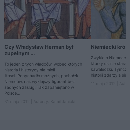
Czy Władysław Herman był
Niemiecki król, 
zupełnym ...
Zwykle o Niemcach pi
którzy usilnie staral
To jeden z tych władców, wobec których
kawałeczki. Tymcza
historia i historycy nie mieli
historii zdarzyła się 
litości. Popychadło możnych, pachołek
Niemców, najzwyklejszy figurant bez
11 maja 2012 | Auto
żadnych zasług. Tak zapamiętano w
Polsce...
31 maja 2012 | Autorzy:
Kamil Janicki