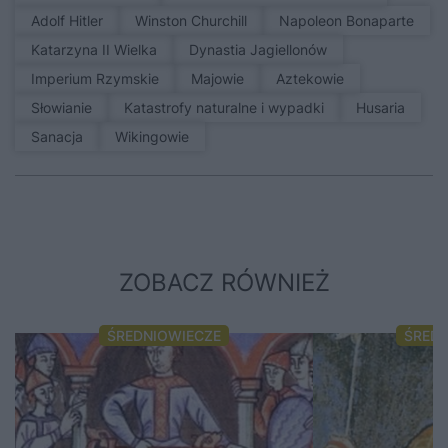
Adolf Hitler
Winston Churchill
Napoleon Bonaparte
Katarzyna II Wielka
Dynastia Jagiellonów
Imperium Rzymskie
Majowie
Aztekowie
Słowianie
Katastrofy naturalne i wypadki
Husaria
sanacja
Wikingowie
ZOBACZ RÓWNIEŻ
ŚREDNIOWIECZE
ŚRED