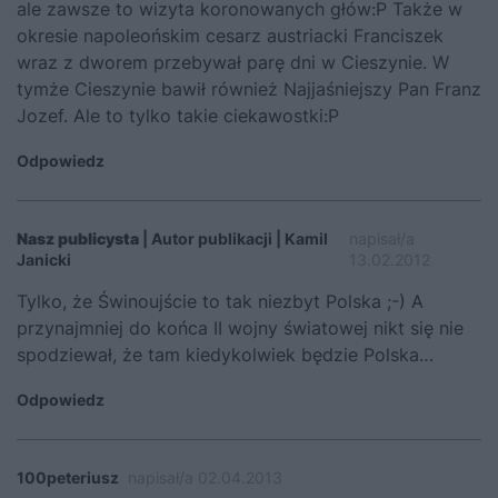
ale zawsze to wizyta koronowanych głów:P Także w
okresie napoleońskim cesarz austriacki Franciszek
wraz z dworem przebywał parę dni w Cieszynie. W
tymże Cieszynie bawił również Najjaśniejszy Pan Franz
Jozef. Ale to tylko takie ciekawostki:P
Odpowiedz
Nasz publicysta
| Autor publikacji | Kamil
napisał/a
Janicki
13.02.2012
Tylko, że Świnoujście to tak niezbyt Polska ;-) A
przynajmniej do końca II wojny światowej nikt się nie
spodziewał, że tam kiedykolwiek będzie Polska…
Odpowiedz
100peteriusz
napisał/a 02.04.2013