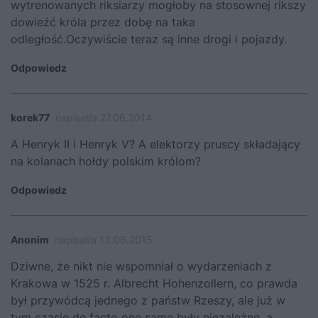
wytrenowanych riksiarzy mogłoby na stosownej rikszy
dowieźć króla przez dobę na taka
odległość.Oczywiście teraz są inne drogi i pojazdy.
Odpowiedz
korek77
napisał/a 27.06.2014
A Henryk II i Henryk V? A elektorzy pruscy składający
na kolanach hołdy polskim królom?
Odpowiedz
Anonim
napisał/a 13.06.2015
Dziwne, że nikt nie wspomniał o wydarzeniach z
Krakowa w 1525 r. Albrecht Hohenzollern, co prawda
był przywódcą jednego z państw Rzeszy, ale już w
tym czasie de facto one same były niezależne, a