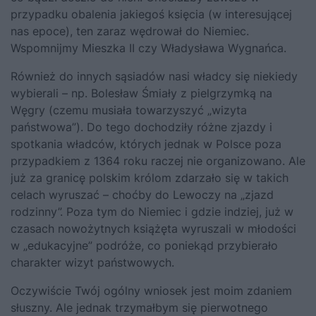
przypadku obalenia jakiegoś księcia (w interesującej
nas epoce), ten zaraz wędrował do Niemiec.
Wspomnijmy Mieszka II czy Władysława Wygnańca.
Również do innych sąsiadów nasi władcy się niekiedy
wybierali – np. Bolesław Śmiały z pielgrzymką na
Węgry (czemu musiała towarzyszyć „wizyta
państwowa”). Do tego dochodziły różne zjazdy i
spotkania władców, których jednak w Polsce poza
przypadkiem z 1364 roku raczej nie organizowano. Ale
już za granicę polskim królom zdarzało się w takich
celach wyruszać – choćby do Lewoczy na „zjazd
rodzinny”. Poza tym do Niemiec i gdzie indziej, już w
czasach nowożytnych książęta wyruszali w młodości
w „edukacyjne” podróże, co poniekąd przybierało
charakter wizyt państwowych.
Oczywiście Twój ogólny wniosek jest moim zdaniem
słuszny. Ale jednak trzymałbym się pierwotnego