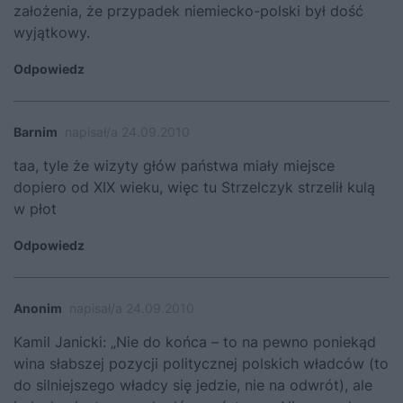
założenia, że przypadek niemiecko-polski był dość
wyjątkowy.
Odpowiedz
Barnim
napisał/a 24.09.2010
taa, tyle że wizyty głów państwa miały miejsce
dopiero od XIX wieku, więc tu Strzelczyk strzelił kulą
w płot
Odpowiedz
Anonim
napisał/a 24.09.2010
Kamil Janicki: „Nie do końca – to na pewno poniekąd
wina słabszej pozycji politycznej polskich władców (to
do silniejszego władcy się jedzie, nie na odwrót), ale