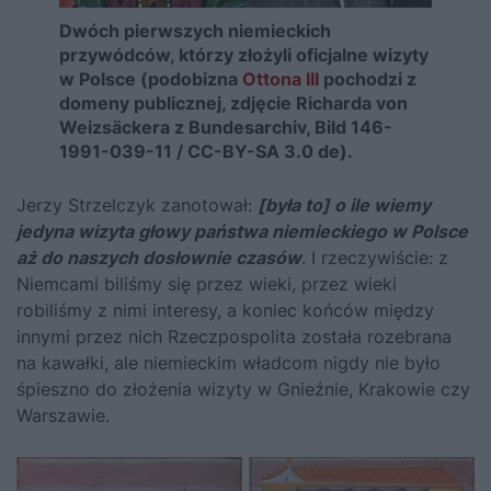
Dwóch pierwszych niemieckich
przywódców, którzy złożyli oficjalne wizyty
w Polsce (podobizna
Ottona III
pochodzi z
domeny publicznej, zdjęcie Richarda von
Weizsäckera z Bundesarchiv, Bild 146-
1991-039-11 / CC-BY-SA 3.0 de).
Jerzy Strzelczyk zanotował:
[była to] o ile wiemy
jedyna wizyta głowy państwa niemieckiego w Polsce
aż do naszych dosłownie czasów
. I rzeczywiście: z
Niemcami biliśmy się przez wieki, przez wieki
robiliśmy z nimi interesy, a koniec końców między
innymi przez nich Rzeczpospolita została rozebrana
na kawałki, ale niemieckim władcom nigdy nie było
śpieszno do złożenia wizyty w Gnieźnie, Krakowie czy
Warszawie.