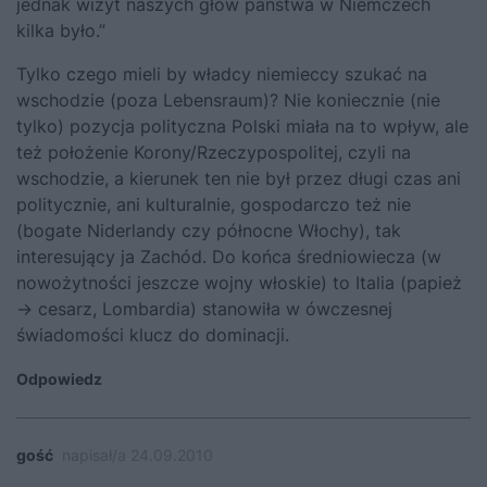
jednak wizyt naszych głów państwa w Niemczech
kilka było.”
Tylko czego mieli by władcy niemieccy szukać na
wschodzie (poza Lebensraum)? Nie koniecznie (nie
tylko) pozycja polityczna Polski miała na to wpływ, ale
też położenie Korony/Rzeczypospolitej, czyli na
wschodzie, a kierunek ten nie był przez długi czas ani
politycznie, ani kulturalnie, gospodarczo też nie
(bogate Niderlandy czy północne Włochy), tak
interesujący ja Zachód. Do końca średniowiecza (w
nowożytności jeszcze wojny włoskie) to Italia (papież
-> cesarz, Lombardia) stanowiła w ówczesnej
świadomości klucz do dominacji.
Odpowiedz
gość
napisał/a 24.09.2010