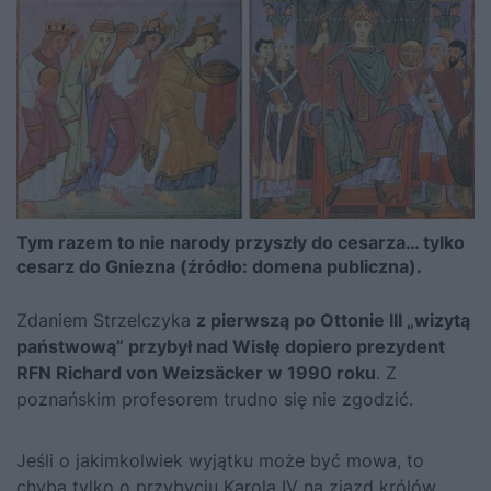
Tym razem to nie narody przyszły do cesarza… tylko
cesarz do Gniezna (źródło: domena publiczna).
Zdaniem Strzelczyka
z pierwszą po
Ottonie III
„wizytą
państwową” przybył nad Wisłę dopiero prezydent
RFN Richard von Weizsäcker w 1990 roku
. Z
poznańskim profesorem trudno się nie zgodzić.
Jeśli o jakimkolwiek wyjątku może być mowa, to
chyba tylko o przybyciu Karola IV na zjazd królów