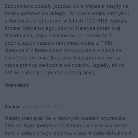
Zapomniane zostały jeszcze dwie wojenne wizyty na
tereny państwa polskiego . W czasie wojny Henryka II
z Bolesławem Chrobrym w latach 1002-1118 (obrona
Krosna Odrzańskiego, odwrót Henryka przez kraj
Dziadoszan, dojście Niemców pod Poznań). Z
późniejszych czasów natomiast wojna z 1105r.
Henryka V z Bolesławem Krzywoustym – bitwa na
Psim Polu, obrona Głogowa). Niezapominajmy, że
nasza granica zachodnia od czasów Jagiełły, aż do
XVIIIw. była najbezpieczniejszą granicą.
Odpowiedz
Znafca
napisał/a 25.11.2013
Należy pamiętać że w dawnych czasach wycieczka
500 km była sporym problemem i wielkim sukcesem
było przebycie tego odcinka przez 4 doby.Aktualnie 4