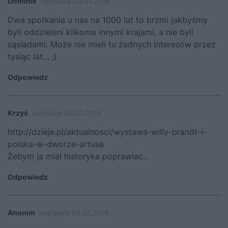
Dominik
napisał/a 03.01.2016
Dwa spotkania u nas na 1000 lat to brzmi jakbyśmy
byli oddzieleni kilkoma innymi krajami, a nie byli
sąsiadami. Może nie mieli tu żadnych interesów przez
tysiąc lat… ;)
Odpowiedz
Krzyś
napisał/a 03.01.2016
http://dzieje.pl/aktualnosci/wystawa-willy-brandt-i-
polska-w-dworze-artusa
Żebym ja miał historyka poprawiać…
Odpowiedz
Anonim
napisał/a 04.01.2016