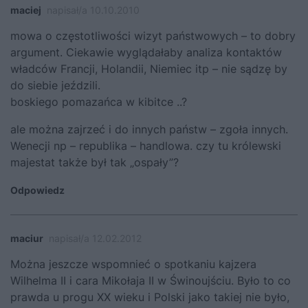
maciej
napisał/a 10.10.2010
mowa o częstotliwości wizyt państwowych – to dobry
argument. Ciekawie wyglądałaby analiza kontaktów
władców Francji, Holandii, Niemiec itp – nie sądzę by
do siebie jeździli.
boskiego pomazańca w kibitce ..?
ale można zajrzeć i do innych państw – zgoła innych.
Wenecji np – republika – handlowa. czy tu królewski
majestat także był tak „ospały”?
Odpowiedz
maciur
napisał/a 12.02.2012
Można jeszcze wspomnieć o spotkaniu kajzera
Wilhelma II i cara Mikołaja II w Świnoujściu. Było to co
prawda u progu XX wieku i Polski jako takiej nie było,