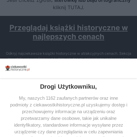
kliknij TUTAJ
.
Przeglądaj książki historyczne w
najlepszych cenach
Odkryj najciekawsze książki historyczne w atrakcyjnych cenach. Sekcja
powstała we współpracy z Lubimyczytac.pl, największą społecznością
miłośników literatury w Polsce – dzięki temu możesz wybierać spośród
tytułów najwyżej ocenianych przez czytelników.
Drogi Użytkowniku,
My, naszych 1162 zaufanych partnerów oraz inne
podmioty z ciekawostkihistoryczne.pl uzyskujemy dostęp i
SERWIS
przechowujemy informacje na urządzeniu oraz
przetwarzamy dane osobowe, takie jak unikalne
SPOŁECZNOŚĆ
identyfikatory, standardowe informacje wysyłane przez
WSPÓŁPRACA
urządzenie czy dane przeglądania w celu zapewniania