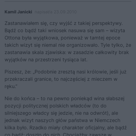
Kamil Janicki
napisał/a 23.09.2010
Zastanawiałem się, czy wyjść z takiej perspektywy.
Bądź co bądź taki wniosek nasuwa się sam – wizyta
Ottona była wyjątkowa, ponieważ w tamtej epoce
takich wizyt się niemal nie organizowało. Tyle tylko, że
zastanawia skala zjawiska: w zasadzie całkowity brak
wyjątków na przestrzeni tysiąca lat.
Piszesz, że: „Podobnie zresztą nasi królowie, jeśli już
przekraczali granice, to najczęściej z mieczem w
ręku.”
Nie do końca – to na pewno poniekąd wina słabszej
pozycji politycznej polskich władców (to do
silniejszego władcy się jedzie, nie na odwrót), ale
jednak wizyt naszych głów państwa w Niemczech
kilka było. Rzadko miały charakter oficjalny, ale bądź
co bądź: doszło do nich. Chociażby zawsze w