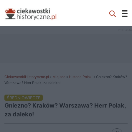
CiekawostkiHistoryczne.pl
»
Miejsce
»
Historia Polski
»
Gniezno? Kraków?
Warszawa? Herr Polak, za daleko!
ŚREDNIOWIECZE
Gniezno? Kraków? Warszawa? Herr Polak,
za daleko!