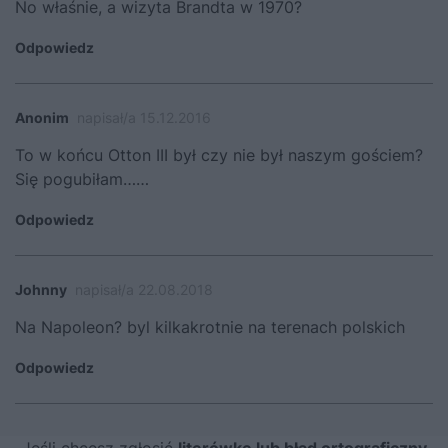
No właśnie, a wizyta Brandta w 1970?
Odpowiedz
Anonim
napisał/a 15.12.2016
To w końcu Otton III był czy nie był naszym gościem?
Się pogubiłam……
Odpowiedz
Johnny
napisał/a 22.08.2018
Na Napoleon? byl kilkakrotnie na terenach polskich
Odpowiedz
Jeśli chcesz zgłosić
literówkę lub błąd ortograficzny