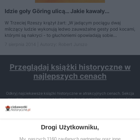
Idzie goły Göring ulicą… Jakie kawały...
W Trzeciej Rzeszy krążył żart: „W jadącym pociągu dwaj
milczący ludzie wykonują ledwo zauważalne gesty pod kocami,
którymi są nakryci - to głuchoniemi opowiadają sobie...
7 sierpnia 2014 | Autorzy:
Robert Jurszo
Przeglądaj książki historyczne w
najlepszych cenach
Odkryj najciekawsze książki historyczne w atrakcyjnych cenach. Sekcja
powstała we współpracy z Lubimyczytac.pl, największą społecznością
miłośników literatury w Polsce – dzięki temu możesz wybierać spośród
tytułów najwyżej ocenianych przez czytelników.
Drogi Użytkowniku,
My, naszych 1160 zaufanych partnerów oraz inne