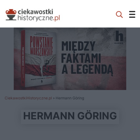
CiekawostkiHistoryczne.pl
»
Hermann Göring
HERMANN GÖRING