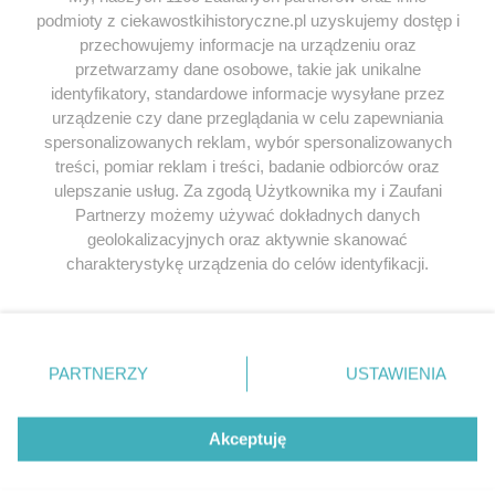
podmioty z ciekawostkihistoryczne.pl uzyskujemy dostęp i
SERWIS
przechowujemy informacje na urządzeniu oraz
przetwarzamy dane osobowe, takie jak unikalne
SPOŁECZNOŚĆ
identyfikatory, standardowe informacje wysyłane przez
WSPÓŁPRACA
urządzenie czy dane przeglądania w celu zapewniania
spersonalizowanych reklam, wybór spersonalizowanych
KONTAKT
treści, pomiar reklam i treści, badanie odbiorców oraz
ulepszanie usług. Za zgodą Użytkownika my i Zaufani
Partnerzy możemy używać dokładnych danych
geolokalizacyjnych oraz aktywnie skanować
ODWIEDŹ RÓWNIEŻ:
charakterystykę urządzenia do celów identyfikacji.
Ponieważ cenimy Twoją prywatność, prosimy o zgodę na
korzystanie z tych technologii poprzez kliknięcie
„Akceptuję”. Zgoda jest dobrowolna i zawsze możesz ją
zmienić/wycofać klikając przycisk ustawień prywatności
PARTNERZY
USTAWIENIA
znajdujący się w lewym dolnym rogu strony
. Niektóre
Lubimyczytac.pl • Największy serwis o
książkach
Twojahistoria.pl • Historia jakiej nie znasz
rodzaje przetwarzania danych nie wymagają zgody
użytkownika, ale masz prawo sprzeciwić się takiemu
Akceptuję
przetwarzaniu. Preferencje będą miały zastosowania tylko
© 2026 CIEKAWOSTKIHISTORYCZNE.PL. ALL RIGHTS
na tej witrynie.
RESERVED.