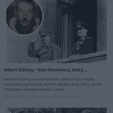
Albert Göring – brat Hermanna, który...
Hermann Göring ukrywał rodzinny sekret, który mógłby
przekreślić jego karierę. Był nim młodszy brat, który gardził
nazizmem i pomagał ratować Żydów.
16 maja 2025 | Autorzy:
Anna Baron-Jaworska