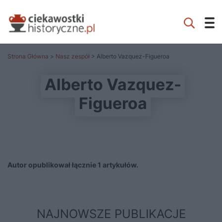
Strona Główna
>
Nasz zespół
> Alberto Vazquez-Figueroa
Alberto Vazquez-
Figueroa
Autor opublikował łącznie 1 artykułów.
NAJNOWSZE PUBLIKACJE