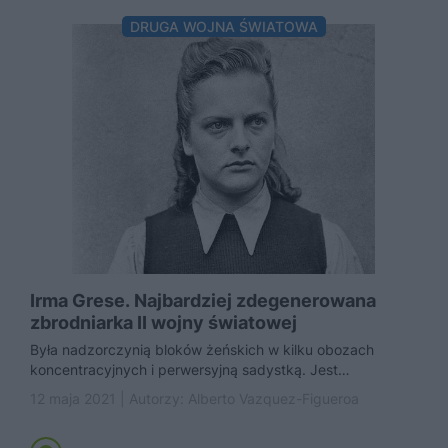
DRUGA WOJNA ŚWIATOWA
Irma Grese. Najbardziej zdegenerowana
zbrodniarka II wojny światowej
Była nadzorczynią bloków żeńskich w kilku obozach
koncentracyjnych i perwersyjną sadystką. Jest
odpowiedzialna za śmierć setek kobiet. Więźniowie
12 maja 2021 | Autorzy:
Alberto Vazquez-Figueroa
nazywali...