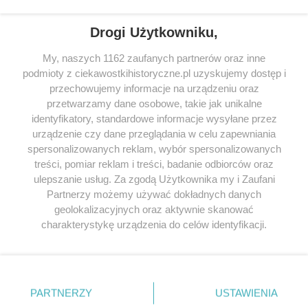
Drogi Użytkowniku,
My, naszych 1162 zaufanych partnerów oraz inne
podmioty z ciekawostkihistoryczne.pl uzyskujemy dostęp i
SERWIS
przechowujemy informacje na urządzeniu oraz
przetwarzamy dane osobowe, takie jak unikalne
SPOŁECZNOŚĆ
identyfikatory, standardowe informacje wysyłane przez
WSPÓŁPRACA
urządzenie czy dane przeglądania w celu zapewniania
spersonalizowanych reklam, wybór spersonalizowanych
KONTAKT
treści, pomiar reklam i treści, badanie odbiorców oraz
ulepszanie usług. Za zgodą Użytkownika my i Zaufani
Partnerzy możemy używać dokładnych danych
geolokalizacyjnych oraz aktywnie skanować
ODWIEDŹ RÓWNIEŻ:
charakterystykę urządzenia do celów identyfikacji.
Ponieważ cenimy Twoją prywatność, prosimy o zgodę na
korzystanie z tych technologii poprzez kliknięcie
„Akceptuję”. Zgoda jest dobrowolna i zawsze możesz ją
zmienić/wycofać klikając przycisk ustawień prywatności
PARTNERZY
USTAWIENIA
znajdujący się w lewym dolnym rogu strony
. Niektóre
Lubimyczytac.pl • Największy serwis o