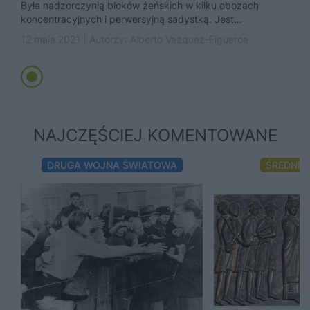
Była nadzorczynią bloków żeńskich w kilku obozach
koncentracyjnych i perwersyjną sadystką. Jest
odpowiedzialna za śmierć setek kobiet. Więźniowie
12 maja 2021 | Autorzy:
Alberto Vazquez-Figueroa
nazywali...
NAJCZĘŚCIEJ KOMENTOWANE
DRUGA WOJNA ŚWIATOWA
ŚREDNIO