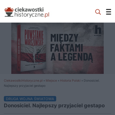
CiekawostkiHistoryczne.pl
»
Miejsce
»
Historia Polski
»
Donosiciel.
Najlepszy przyjaciel gestapo
DRUGA WOJNA ŚWIATOWA
Donosiciel. Najlepszy przyjaciel gestapo