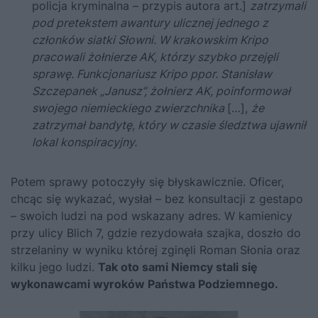
policja kryminalna – przypis autora art.]
zatrzymali
pod pretekstem awantury ulicznej jednego z
członków siatki Słowni. W krakowskim Kripo
pracowali żołnierze AK, którzy szybko przejęli
sprawę. Funkcjonariusz Kripo ppor. Stanisław
Szczepanek „Janusz”, żołnierz AK, poinformował
swojego niemieckiego zwierzchnika
[…],
że
zatrzymał bandytę, który w czasie śledztwa ujawnił
lokal konspiracyjny.
Potem sprawy potoczyły się błyskawicznie. Oficer,
chcąc się wykazać, wysłał – bez konsultacji z gestapo
– swoich ludzi na pod wskazany adres. W kamienicy
przy ulicy Blich 7, gdzie rezydowała szajka, doszło do
strzelaniny w wyniku której zginęli Roman Słonia oraz
kilku jego ludzi.
Tak oto sami Niemcy stali się
wykonawcami wyroków Państwa Podziemnego.