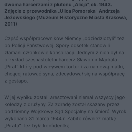
dwoma harcerzami z plutonu „Alicja”, ok. 1943.
Zdjęcie z przewodnika „Ulica Pomorska” Andrzeja
Jeżowskiego (Muzeum Historyczne Miasta Krakowa,
2011)
Część współpracowników Niemcy „odziedziczyli” też
po Policji Państwowej. Spory odsetek stanowili
złamani członkowie konspiracji. Jednym z nich był na
przykład szesnastoletni harcerz Sławomir Mądrala
„Pirat”, który pod wpływem tortur i za namową matki,
chcącej ratować syna, zdecydował się na współpracę
z gestapo.
W jej wyniku zostali aresztowani niemal wszyscy jego
koledzy z drużyny. Za zdradę został skazany przez
podziemny Wojskowy Sąd Specjalny na śmierć. Wyrok
wykonano 31 marca 1944 r. Zabito również matkę
„Pirata”. Też była konfidentką.