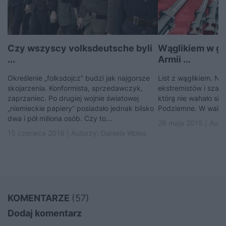
Czy wszyscy volksdeutsche byli
Wąglikiem w ge
...
Armii ...
Określenie „folksdojcz” budzi jak najgorsze
List z wąglikiem. Na
skojarzenia. Konformista, sprzedawczyk,
ekstremistów i szaleń
zaprzaniec. Po drugiej wojnie światowej
którą nie wahało się
„niemieckie papiery” posiadało jednak blisko
Podziemne. W walce 
dwa i pół miliona osób. Czy to...
28 maja 2015 | Auto
15 czerwca 2016 | Autorzy:
Daniela Wołos
KOMENTARZE
(57)
Dodaj komentarz