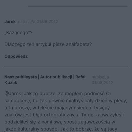
Jarek
napisał/a 01.08.2012
„Każącego”?
Dlaczego ten artykuł pisze analfabeta?
Odpowiedz
Nasz publicysta
| Autor publikacji | Rafał
napisał/a
Kuzak
01.08.2012
@Jarek: Jak to dobrze, że mogłem podnieść Ci
samoocenę, bo tak pewnie miałbyś cały dzień w plecy,
a tu proszę, w tekście mającym siedem tysięcy
znaków jest błąd ortograficzny, a Ty go zauważyłeś i
podzieliłeś się z nami swą spostrzegawczością w
jakże kulturalny sposób. Jak to dobrze, że są tacy