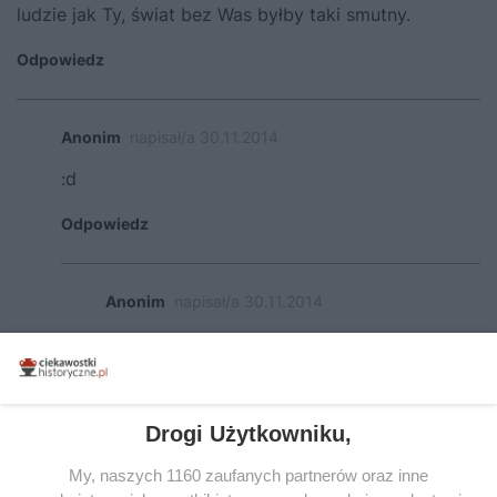
ludzie jak Ty, świat bez Was byłby taki smutny.
Odpowiedz
Anonim
napisał/a 30.11.2014
:d
Odpowiedz
Anonim
napisał/a 30.11.2014
Jeszcze jakby nacisnąć Caps Lock to by
było fajnie. Miało być :D
Odpowiedz
Drogi Użytkowniku,
My, naszych 1160 zaufanych partnerów oraz inne
Anonim
napisał/a 16.02.2017